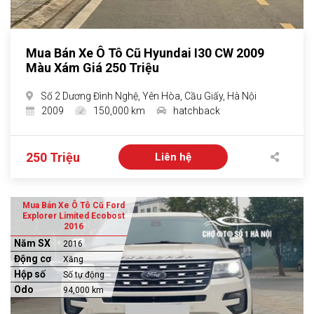
Mua Bán Xe Ô Tô Cũ Hyundai I30 CW 2009
Màu Xám Giá 250 Triệu
Số 2 Dương Đình Nghệ, Yên Hòa, Cầu Giấy, Hà Nội
2009
150,000 km
hatchback
250 Triệu
Liên hệ
Mua Bán Xe Ô Tô Cũ Ford
Explorer Limited Ecobost
2016
Năm SX
2016
Động cơ
Xăng
Hộp số
Số tự động
Odo
94,000 km