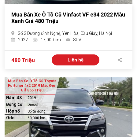
Mua Bán Xe Ô Tô Cũ Vinfast VF e34 2022 Màu
Xanh Giá 480 Triệu
Số 2 Dương Đình Nghệ, Yên Hòa, Cầu Giấy, Hà Nội
2022
17,000 km
SUV
480 Triệu
Liên hệ
Mua Bán Xe Ô Tô Cũ Toyota
Fortuner 4x2 2019 Màu Đen
Giá 865 Triệu
Năm SX
2019
Động cơ
Diesel
Hộp số
Số tự động
Odo
60,000 km