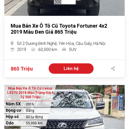
Mua Bán Xe Ô Tô Cũ Toyota Fortuner 4x2
2019 Màu Đen Giá 865 Triệu
Số 2 Dương Đình Nghệ, Yên Hòa, Cầu Giấy, Hà Nội
2019
60,000 km
SUV
865 Triệu
Liên hệ
Mua Bán Xe Ô Tô Cũ Lexus
LX570 2016 Màu Trắng Giá 4
Tỷ 500 Triệu
Năm SX
2016
Động cơ
Xăng
Hộp số
Số tự động
Odo
55,000 km