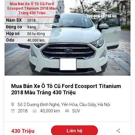
Mua Bán Xe Ô Tô Cũ Ford
Ecosport Titanium 2018 Màu
Trắng 430 Triệu
Năm SX
2018
Động cơ
Xăng
Hộp số
Số tự động
Odo
40,000 km
Mua Bán Xe Ô Tô Cũ Ford Ecosport Titanium
2018 Màu Trắng 430 Triệu
Số 2 Dương Đình Nghệ, Yên Hòa, Cầu Giấy, Hà Nội
2018
40,000 km
SUV
430 Triệu
Liên hệ