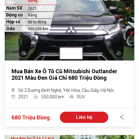
Đồng
Năm SX
2021
Động cơ
Xăng
Hộp số
Số tự động
Odo
550,000 km
Mua Bán Xe Ô Tô Cũ Mitsubishi Outlander
2021 Màu Đen Giá Chỉ 680 Triệu Đồng
Số 2 Dương Đình Nghệ, Yên Hòa, Cầu Giấy, Hà Nội
2021
550,000 km
SUV
680 Triệu Đồng
Liên hệ
Mua Bán Xe Ô Tô Cũ KIA