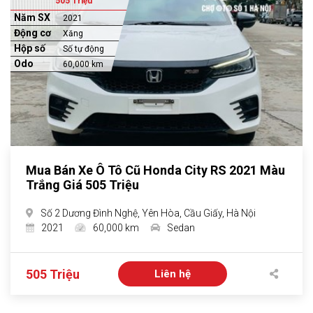
505 Triệu
Năm SX
2021
Động cơ
Xăng
Hộp số
Số tự động
Odo
60,000 km
Mua Bán Xe Ô Tô Cũ Honda City RS 2021 Màu
Trắng Giá 505 Triệu
Số 2 Dương Đình Nghệ, Yên Hòa, Cầu Giấy, Hà Nội
2021
60,000 km
Sedan
505 Triệu
Liên hệ