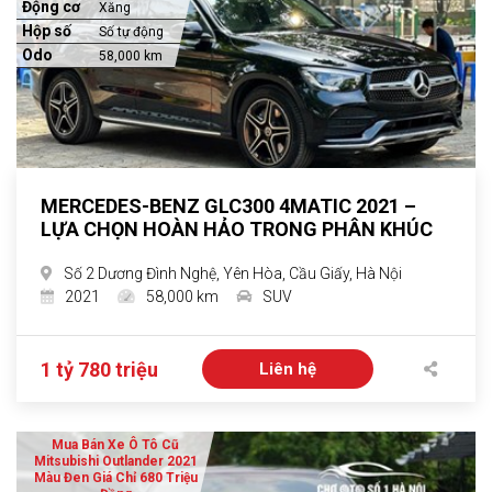
Động cơ
Xăng
Hộp số
Số tự động
Odo
58,000 km
MERCEDES-BENZ GLC300 4MATIC 2021 –
LỰA CHỌN HOÀN HẢO TRONG PHÂN KHÚC
Số 2 Dương Đình Nghệ, Yên Hòa, Cầu Giấy, Hà Nội
2021
58,000 km
SUV
1 tỷ 780 triệu
Liên hệ
Mua Bán Xe Ô Tô Cũ
Mitsubishi Outlander 2021
Màu Đen Giá Chỉ 680 Triệu