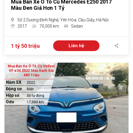
Mua Bán Xe Ô Tô Cũ Mercedes E250 2017
Màu Đen Giá Hơn 1 Tỷ
Số 2 Dương Đình Nghệ, Yên Hòa, Cầu Giấy, Hà Nội
2017
70,000 km
Sedan
1 tỷ 50 triệu
Liên hệ
Mua Bán Xe Ô Tô Cũ Vinfast
VF e34 2022 Màu Xanh Giá
480 Triệu
Năm SX
2022
Động cơ
Điện
Hộp số
Số tự động
Odo
17,000 km