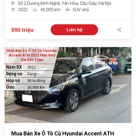
Số 2 Dương Đình Nghệ, Yên Hòa, Cầu Giấy, Hà Nội
2022
40,000 km
SUV nhỏ
590 triệu
Liên hệ
Mua Bán Xe Ô Tô Cũ Hyundai
Accent ATH 2022 Màu Đen
Giá 490 Triệu
Năm SX
2022
Động cơ
Xăng
Hộp số
Số tự động
Odo
20,000 km
Mua Bán Xe Ô Tô Cũ Hyundai Accent ATH