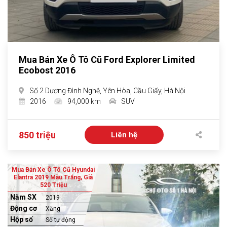
Mua Bán Xe Ô Tô Cũ Ford Explorer Limited
Ecobost 2016
Số 2 Dương Đình Nghệ, Yên Hòa, Cầu Giấy, Hà Nội
2016
94,000 km
SUV
850 triệu
Liên hệ
Mua Bán Xe Ô Tô Cũ Hyundai
Elantra 2019 Màu Trắng, Giá
520 Triệu
Năm SX
2019
Động cơ
Xăng
Hộp số
Số tự động