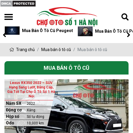
Mua Bán Ô Tô Cũ Peugeot
Mua Bán Ô Tô Cũ P
Trang chủ
Mua bán ô tô cũ
Mua bán ô tô cũ
MUA BÁN Ô TÔ CŨ
Lexus RX350 2022 – SUV
Hạng Sang Lướt, Đẳng Cấp,
Giá Tốt Tại Chợ Ô Tô Số 1 Hà
Nội
Năm SX
2022
Động cơ
Xăng
Hộp số
Số tự động
Odo
10,000 km