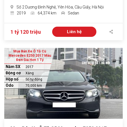
Số 2 Dương Đình Nghệ, Yên Hòa, Cầu Giấy, Hà Nội
2019
64,374 km
Sedan
1 tỷ 120 triệu
Liên hệ
Mua Bán Xe Ô Tô Cũ
Mercedes E250 2017 Màu
Đen Giá Hơn 1 Tỷ
Năm SX
2017
Động cơ
Xăng
Hộp số
Số tự động
Odo
70,000 km