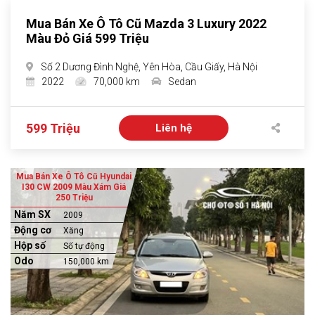
Mua Bán Xe Ô Tô Cũ Mazda 3 Luxury 2022
Màu Đỏ Giá 599 Triệu
Số 2 Dương Đình Nghệ, Yên Hòa, Cầu Giấy, Hà Nội
2022
70,000 km
Sedan
599 Triệu
Liên hệ
Mua Bán Xe Ô Tô Cũ Hyundai
I30 CW 2009 Màu Xám Giá
250 Triệu
Năm SX
2009
Động cơ
Xăng
Hộp số
Số tự động
Odo
150,000 km