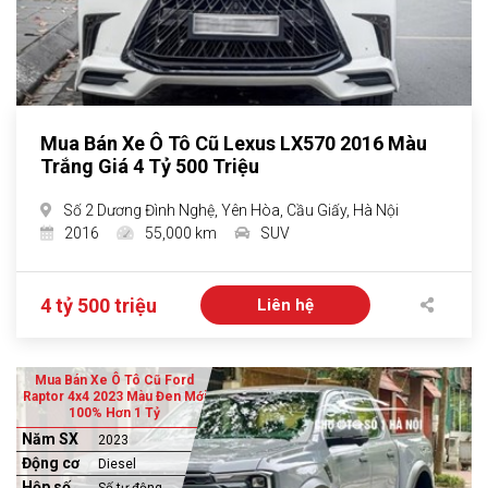
Mua Bán Xe Ô Tô Cũ Lexus LX570 2016 Màu
Trắng Giá 4 Tỷ 500 Triệu
Số 2 Dương Đình Nghệ, Yên Hòa, Cầu Giấy, Hà Nội
2016
55,000 km
SUV
4 tỷ 500 triệu
Liên hệ
Mua Bán Xe Ô Tô Cũ Ford
Raptor 4x4 2023 Màu Đen Mới
100% Hơn 1 Tỷ
Năm SX
2023
Động cơ
Diesel
Hộp số