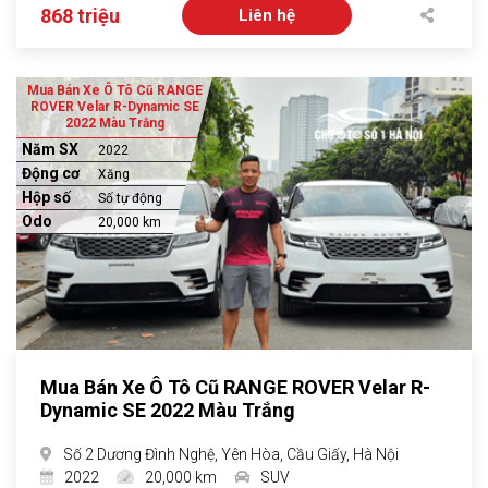
868 triệu
Liên hệ
Mua Bán Xe Ô Tô Cũ RANGE
ROVER Velar R-Dynamic SE
2022 Màu Trắng
Năm SX
2022
Động cơ
Xăng
Hộp số
Số tự động
Odo
20,000 km
Mua Bán Xe Ô Tô Cũ RANGE ROVER Velar R-
Dynamic SE 2022 Màu Trắng
Số 2 Dương Đình Nghệ, Yên Hòa, Cầu Giấy, Hà Nội
2022
20,000 km
SUV