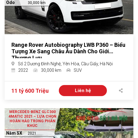
Odo
30,000 km
Range Rover Autobiography LWB P360 – Biểu
Tượng Xe Sang Châu Âu Dành Cho Giới
Thượng Lưu
Số 2 Dương Đình Nghệ, Yên Hòa, Cầu Giấy, Hà Nội
2022
30,000 km
SUV
11 tỷ 600 Triệu
Liên hệ
MERCEDES-BENZ GLC300
4MATIC 2021 – LỰA CHỌN
HOÀN HẢO TRONG PHÂN
KHÚC
Năm SX
2021