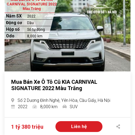
CARNIVAL SIGNATURE 2022
Màu Trắng
Năm SX
2022
Động cơ
Dầu
Hộp số
Số tự động
Odo
8,000 km
Mua Bán Xe Ô Tô Cũ KIA CARNIVAL
SIGNATURE 2022 Màu Trắng
Số 2 Dương Đình Nghệ, Yên Hòa, Cầu Giấy, Hà Nội
2022
8,000 km
SUV
1 tỷ 380 triệu
Liên hệ