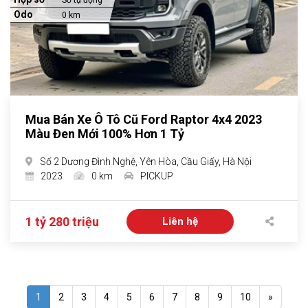
Số tự động
Odo
0 km
Mua Bán Xe Ô Tô Cũ Ford Raptor 4x4 2023
Màu Đen Mới 100% Hơn 1 Tỷ
Số 2 Dương Đình Nghệ, Yên Hòa, Cầu Giấy, Hà Nội
2023
0 km
PICKUP
1 tỷ 280 triệu
Liên hệ
1
2
3
4
5
6
7
8
9
10
»