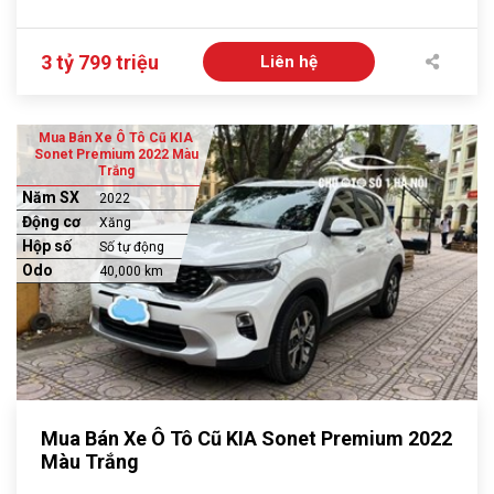
3 tỷ 799 triệu
Liên hệ
Mua Bán Xe Ô Tô Cũ KIA
Sonet Premium 2022 Màu
Trắng
Năm SX
2022
Động cơ
Xăng
Hộp số
Số tự động
Odo
40,000 km
Mua Bán Xe Ô Tô Cũ KIA Sonet Premium 2022
Màu Trắng