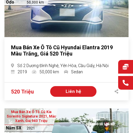
Odo
50,000 km
Mua Bán Xe Ô Tô Cũ Hyundai Elantra 2019
Màu Trắng, Giá 520 Triệu
Số 2 Dương Đình Nghệ, Yên Hòa, Cầu Giấy, Hà Nội
2019
50,000 km
Sedan
520 Triệu
Liên hệ
Mua Bán Xe Ô Tô Cũ Kia
Sorento Signature 2021, Màu
Xanh, Giá 940 Triệu
Năm SX
2021