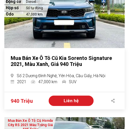
Động cơ
Diesel
Hộp số
Số tự động
Odo
47,000 km
Mua Bán Xe Ô Tô Cũ Kia Sorento Signature
2021, Màu Xanh, Giá 940 Triệu
Số 2 Dương Đình Nghệ, Yên Hòa, Cầu Giấy, Hà Nội
2021
47,000 km
SUV
940 Triệu
Liên hệ
Mua Bán Xe Ô Tô Cũ Honda
City RS 2021 Màu Trắng Giá