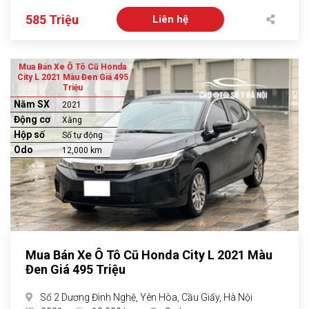
585 Triệu
Liên hệ
Mua Bán Xe Ô Tô Cũ Honda
City L 2021 Màu Đen Giá 495
Triệu
Năm SX
2021
Động cơ
Xăng
Hộp số
Số tự động
Odo
12,000 km
Mua Bán Xe Ô Tô Cũ Honda City L 2021 Màu
Đen Giá 495 Triệu
Số 2 Dương Đình Nghệ, Yên Hòa, Cầu Giấy, Hà Nội