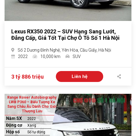
Lexus RX350 2022 – SUV Hạng Sang Lướt,
Đẳng Cấp, Giá Tốt Tại Chợ Ô Tô Số 1 Hà Nội
Số 2 Dương Đình Nghệ, Yên Hòa, Cầu Giấy, Hà Nội
2022
10,000 km
SUV
3 tỷ 886 triệu
Liên hệ
Range Rover Autobiography
LWB P360 – Biểu Tượng Xe
Sang Châu Âu Dành Cho Giới
Thượng Lưu
Năm SX
2022
Động cơ
Xăng
Hộp số
Số tự động