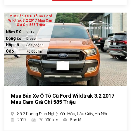
Mua Bán Xe Ô Tô Cũ Ford
Wildtrak 3.2 2017 Màu Cam
Giá Chỉ 585 Triệu
Năm SX
2017
Động cơ
Diesel
Hộp số
Số tự động
Odo
70,000 km
Mua Bán Xe Ô Tô Cũ Ford Wildtrak 3.2 2017
Màu Cam Giá Chỉ 585 Triệu
Số 2 Dương Đình Nghệ, Yên Hòa, Cầu Giấy, Hà Nội
2017
70,000 km
Bán tải