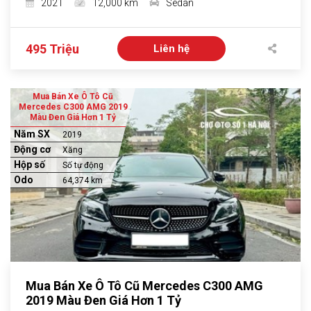
2021
12,000 km
Sedan
495 Triệu
Liên hệ
Mua Bán Xe Ô Tô Cũ
Mercedes C300 AMG 2019
Màu Đen Giá Hơn 1 Tỷ
Năm SX
2019
Động cơ
Xăng
Hộp số
Số tự động
Odo
64,374 km
Mua Bán Xe Ô Tô Cũ Mercedes C300 AMG
2019 Màu Đen Giá Hơn 1 Tỷ