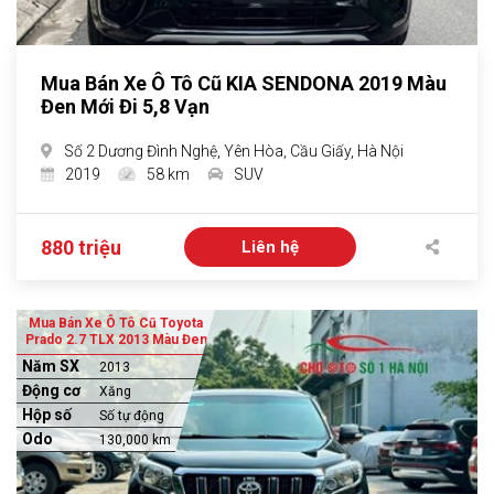
Mua Bán Xe Ô Tô Cũ KIA SENDONA 2019 Màu
Đen Mới Đi 5,8 Vạn
Số 2 Dương Đình Nghệ, Yên Hòa, Cầu Giấy, Hà Nội
2019
58 km
SUV
880 triệu
Liên hệ
Mua Bán Xe Ô Tô Cũ Toyota
Prado 2.7 TLX 2013 Màu Đen
Năm SX
2013
Động cơ
Xăng
Hộp số
Số tự động
Odo
130,000 km