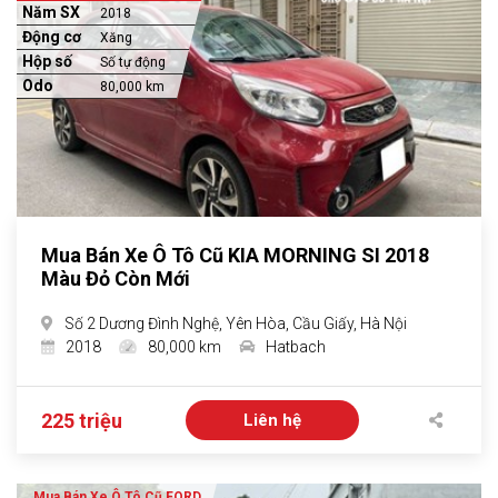
Năm SX
2018
Động cơ
Xăng
Hộp số
Số tự động
Odo
80,000 km
Mua Bán Xe Ô Tô Cũ KIA MORNING SI 2018
Màu Đỏ Còn Mới
Số 2 Dương Đình Nghệ, Yên Hòa, Cầu Giấy, Hà Nội
2018
80,000 km
Hatbach
225 triệu
Liên hệ
Mua Bán Xe Ô Tô Cũ FORD