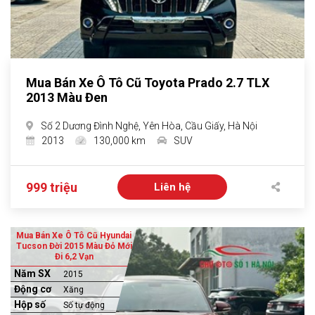
Mua Bán Xe Ô Tô Cũ Toyota Prado 2.7 TLX
2013 Màu Đen
Số 2 Dương Đình Nghệ, Yên Hòa, Cầu Giấy, Hà Nội
2013
130,000 km
SUV
999 triệu
Liên hệ
Mua Bán Xe Ô Tô Cũ Hyundai
Tucson Đời 2015 Màu Đỏ Mới
Đi 6,2 Vạn
Năm SX
2015
Động cơ
Xăng
Hộp số
Số tự động