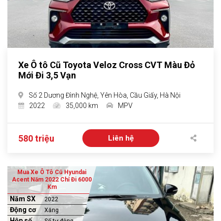
Xe Ô tô Cũ Toyota Veloz Cross CVT Màu Đỏ
Mới Đi 3,5 Vạn
Số 2 Dương Đình Nghệ, Yên Hòa, Cầu Giấy, Hà Nội
2022
35,000 km
MPV
580 triệu
Liên hệ
Mua Xe Ô Tô Cũ Hyundai
Acent Năm 2022 Chỉ Đi 6000
Km
Năm SX
2022
Động cơ
Xăng
Hộp số