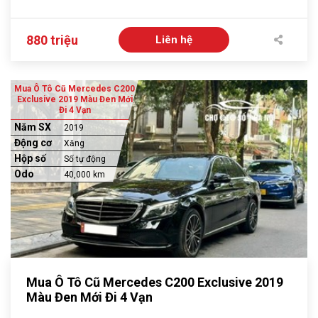
880 triệu
Liên hệ
Mua Ô Tô Cũ Mercedes C200
Exclusive 2019 Màu Đen Mới
Đi 4 Vạn
Năm SX
2019
Động cơ
Xăng
Hộp số
Số tự động
Odo
40,000 km
Mua Ô Tô Cũ Mercedes C200 Exclusive 2019
Màu Đen Mới Đi 4 Vạn