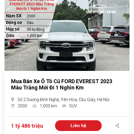
EVEREST 2023 Màu Trắng
Mới Đi 1 Nghìn Km
Năm SX
2000
Động cơ
Dầu
Hộp số
Số tự động
Odo
1,000 km
Mua Bán Xe Ô Tô Cũ FORD EVEREST 2023
Màu Trắng Mới Đi 1 Nghìn Km
Số 2 Dương Đình Nghệ, Yên Hòa, Cầu Giấy, Hà Nội
2000
1,000 km
SUV
1 tỷ 486 triệu
Liên hệ