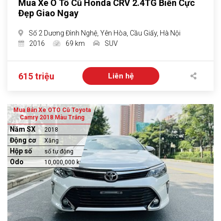
Mua Xe Ô Tô Cũ Honda CRV 2.4TG Biển Cực
Đẹp Giao Ngay
Số 2 Dương Đình Nghệ, Yên Hòa, Cầu Giấy, Hà Nội
2016
69 km
SUV
615 triệu
Liên hệ
Mua Bán Xe OTO Cũ Toyota
Camry 2018 Màu Trắng
Năm SX
2018
Động cơ
Xăng
Hộp số
số tự động
Odo
10,000,000 km