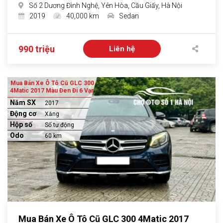
Số 2 Dương Đình Nghệ, Yên Hòa, Cầu Giấy, Hà Nội
2019
40,000 km
Sedan
990 triệu
Liên hệ
Mua Bán Xe Ô Tô Cũ GLC 300
4Matic 2017 Màu Đen Đi 6 Vạn
Năm SX
2017
Động cơ
Xăng
Hộp số
Số tự động
Odo
60 km
Mua Bán Xe Ô Tô Cũ GLC 300 4Matic 2017