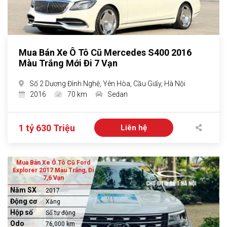
Mua Bán Xe Ô Tô Cũ Mercedes S400 2016
Màu Trắng Mới Đi 7 Vạn
Số 2 Dương Đình Nghệ, Yên Hòa, Cầu Giấy, Hà Nội
2016
70 km
Sedan
1 tỷ 630 Triệu
Liên hệ
Mua Bán Xe Ô Tô Cũ Ford
Explorer 2017 Màu Trắng, Đi
7,6 Vạn
Năm SX
2017
Động cơ
Xăng
Hộp số
Số tự động
Odo
76,000 km