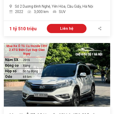
Số 2 Dương Đình Nghệ, Yên Hòa, Cầu Giấy, Hà Nội
2022
3,000 km
SUV
1 tỷ 510 triệu
Liên hệ
Mua Xe Ô Tô Cũ Honda CRV
2.4TG Biển Cực Đẹp Giao
Ngay
Năm SX
2016
Động cơ
Xăng
Hộp số
Số tự động
Odo
69 km