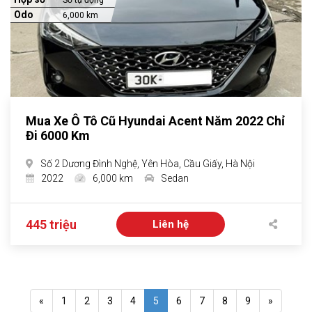
Số tự động
Odo
6,000 km
Mua Xe Ô Tô Cũ Hyundai Acent Năm 2022 Chỉ
Đi 6000 Km
Số 2 Dương Đình Nghệ, Yên Hòa, Cầu Giấy, Hà Nội
2022
6,000 km
Sedan
445 triệu
Liên hệ
«
1
2
3
4
5
6
7
8
9
»