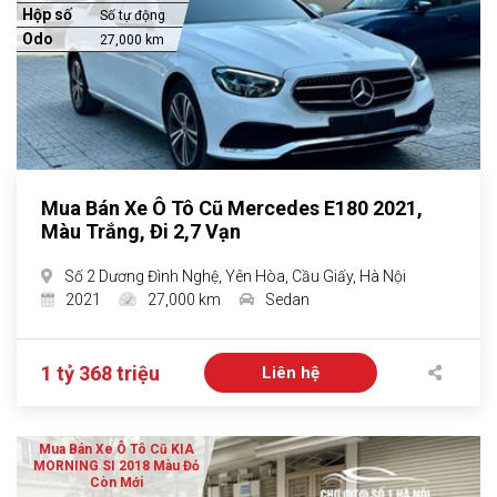
Hộp số
Số tự động
Odo
27,000 km
Mua Bán Xe Ô Tô Cũ Mercedes E180 2021,
Màu Trắng, Đi 2,7 Vạn
Số 2 Dương Đình Nghệ, Yên Hòa, Cầu Giấy, Hà Nội
2021
27,000 km
Sedan
1 tỷ 368 triệu
Liên hệ
Mua Bán Xe Ô Tô Cũ KIA
MORNING SI 2018 Màu Đỏ
Còn Mới