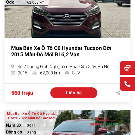
Odo
62,000 km
Mua Bán Xe Ô Tô Cũ Hyundai Tucson Đời
2015 Màu Đỏ Mới Đi 6,2 Vạn
Số 2 Dương Đình Nghệ, Yên Hòa, Cầu Giấy, Hà Nội
2015
62,000 km
SUV
560 triệu
Liên hệ
Mua Bán Xe Ô Tô Cũ Hyundai
Creta 2022 Màu Đỏ Cực Mới
Năm SX
2022
Động cơ
Xăng