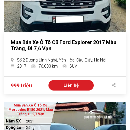
Mua Bán Xe Ô Tô Cũ Ford Explorer 2017 Màu
Trắng, Đi 7,6 Vạn
Số 2 Dương Đình Nghệ, Yên Hòa, Cầu Giấy, Hà Nội
2017
76,000 km
SUV
999 triệu
Liên hệ
Mua Bán Xe Ô Tô Cũ
Mercedes E180 2021, Màu
Trắng, Đi 2,7 Vạn
Năm SX
2021
Động cơ
Xăng