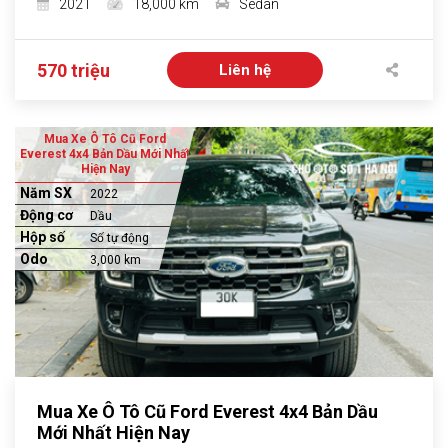
2021
18,000 km
Sedan
570 triệu
Liên hệ
Mua Xe Ô Tô Cũ Ford
Everest 4x4 Bản Dầu Mới Nhất
Hiện Nay
Năm SX
2022
Động cơ
Dầu
Hộp số
Số tự động
Odo
3,000 km
Mua Xe Ô Tô Cũ Ford Everest 4x4 Bản Dầu
Mới Nhất Hiện Nay