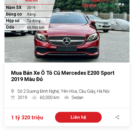
Màu Đỏ
Năm SX
2019
Động cơ
Xăng
Hộp số
Tự động
Odo
60,000 km
Mua Bán Xe Ô Tô Cũ Mercedes E200 Sport
2019 Màu Đỏ
Số 2 Dương Đình Nghệ, Yên Hòa, Cầu Giấy, Hà Nội
2019
60,000 km
Sedan
1 tỷ 320 triệu
Liên hệ