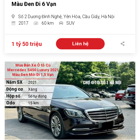
Màu Đen Đi 6 Vạn
Số 2 Dương Đình Nghệ, Yên Hòa, Cầu Giấy, Hà Nội
2017
60 km
SUV
1 tỷ 50 triệu
Liên hệ
Mua Bán Xe Ô tô Cũ
Mercedes S450 Luxury 2021
Màu Đen Mới Đi 1,5 Vạn
Năm SX
2021
Động cơ
Xăng
Hộp số
Số tự động
Odo
15 km