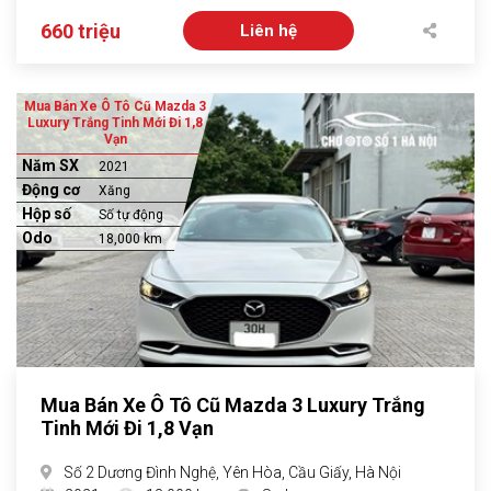
660 triệu
Liên hệ
Mua Bán Xe Ô Tô Cũ Mazda 3
Luxury Trắng Tinh Mới Đi 1,8
Vạn
Năm SX
2021
Động cơ
Xăng
Hộp số
Số tự động
Odo
18,000 km
Mua Bán Xe Ô Tô Cũ Mazda 3 Luxury Trắng
Tinh Mới Đi 1,8 Vạn
Số 2 Dương Đình Nghệ, Yên Hòa, Cầu Giấy, Hà Nội