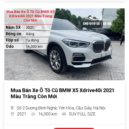
Mua Bán Xe Ô Tô Cũ BMW X5
Xdrive40i 2021 Màu Trắng
Còn Mới
Năm SX
2021
Động cơ
Xăng
Hộp số
Tự động
Odo
16,000 km
Mua Bán Xe Ô Tô Cũ BMW X5 Xdrive40i 2021
Màu Trắng Còn Mới
Số 2 Dương Đình Nghệ, Yên Hòa, Cầu Giấy, Hà Nội
2021
16,000 km
SUV FULL SIZE