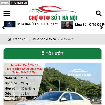
Mua Bán Ô Tô Cũ Porsche
Mua Bán Ô Tô Cũ L
Trang chủ
Mua bán ô tô cũ
ô tô lướt
Ô TÔ LƯỚT
Mua Bán Xe Ô Tô Cũ
Mercedes S400 2016 Màu
Trắng Mới Đi 7 Vạn
Năm SX
2016
Động cơ
Xăng
Hộp số
Số tự động
Odo
70 km