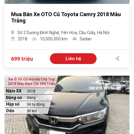
Mua Bán Xe OTO Cũ Toyota Camry 2018 Màu
Trắng
Số 2 Dương Đình Nghệ, Yên Hòa, Cầu Giấy, Hà Nội
2018
10,000,000 km
Sedan
699 triệu
Liên hệ
Xe Ô Tô Cũ Honda City Top
2018 Màu Đen Chỉ 399 Triệu
Năm SX
2018
Động cơ
Xăng
Hộp số
Số tự động
Odo
90 km