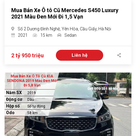
Mua Bán Xe Ô tô Cũ Mercedes S450 Luxury
2021 Màu Đen Mới Đi 1,5 Vạn
Số 2 Dương Đình Nghệ, Yên Hòa, Cầu Giấy, Hà Nội
2021
15 km
Sedan
2 tỷ 950 triệu
Liên hệ
Mua Bán Xe Ô Tô Cũ KIA
SENDONA 2019 Màu Đen Mới
Đi 5,8 Vạn
Năm SX
2019
Động cơ
Dầu
Hộp số
Số tự động
Odo
58 km