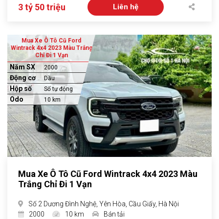
3 tỷ 50 triệu
Liên hệ
Mua Xe Ô Tô Cũ Ford
Wintrack 4x4 2023 Màu Trắng
Chỉ Đi 1 Vạn
Năm SX
2000
Động cơ
Dầu
Hộp số
Số tự động
Odo
10 km
Mua Xe Ô Tô Cũ Ford Wintrack 4x4 2023 Màu
Trắng Chỉ Đi 1 Vạn
Số 2 Dương Đình Nghệ, Yên Hòa, Cầu Giấy, Hà Nội
2000
10 km
Bán tải