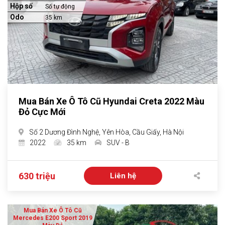
Hộp số
Số tự động
Odo
35 km
Mua Bán Xe Ô Tô Cũ Hyundai Creta 2022 Màu
Đỏ Cực Mới
Số 2 Dương Đình Nghệ, Yên Hòa, Cầu Giấy, Hà Nội
2022
35 km
SUV - B
630 triệu
Liên hệ
Mua Bán Xe Ô Tô Cũ
Mercedes E200 Sport 2019