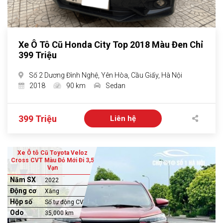
Xe Ô Tô Cũ Honda City Top 2018 Màu Đen Chỉ
399 Triệu
Số 2 Dương Đình Nghệ, Yên Hòa, Cầu Giấy, Hà Nội
2018
90 km
Sedan
399 Triệu
Liên hệ
Xe Ô tô Cũ Toyota Veloz
Cross CVT Màu Đỏ Mới Đi 3,5
Vạn
Năm SX
2022
Động cơ
Xăng
Hộp số
Số tự động CVT
Odo
35,000 km