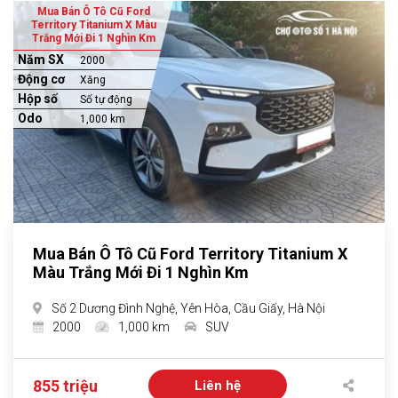
Mua Bán Ô Tô Cũ Ford
Territory Titanium X Màu
Trắng Mới Đi 1 Nghìn Km
Năm SX
2000
Động cơ
Xăng
Hộp số
Số tự động
Odo
1,000 km
Mua Bán Ô Tô Cũ Ford Territory Titanium X
Màu Trắng Mới Đi 1 Nghìn Km
Số 2 Dương Đình Nghệ, Yên Hòa, Cầu Giấy, Hà Nội
2000
1,000 km
SUV
855 triệu
Liên hệ