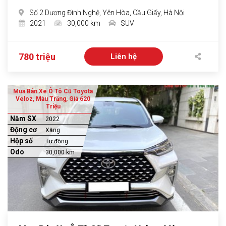
Số 2 Dương Đình Nghệ, Yên Hòa, Cầu Giấy, Hà Nội
2021
30,000 km
SUV
780 triệu
Liên hệ
Mua Bán Xe Ô Tô Cũ Toyota
Veloz, Màu Trắng, Giá 620
Triệu
Năm SX
2022
Động cơ
Xăng
Hộp số
Tự động
Odo
30,000 km