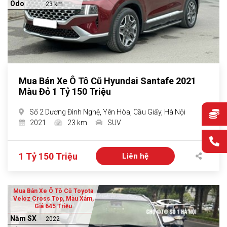
Odo
23 km
Mua Bán Xe Ô Tô Cũ Hyundai Santafe 2021
Màu Đỏ 1 Tỷ 150 Triệu
Số 2 Dương Đình Nghệ, Yên Hòa, Cầu Giấy, Hà Nội
2021
23 km
SUV
1 Tỷ 150 Triệu
Liên hệ
Mua Bán Xe Ô Tô Cũ Toyota
Veloz Cross Top, Màu Xám,
Giá 645 Triệu
Năm SX
2022