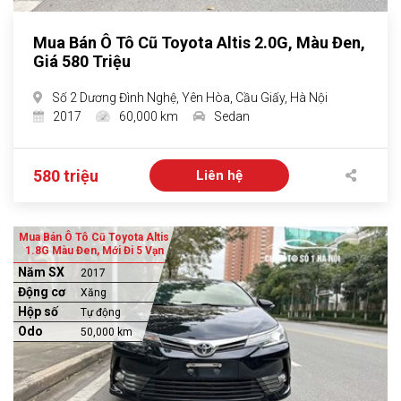
Mua Bán Ô Tô Cũ Toyota Altis 2.0G, Màu Đen,
Giá 580 Triệu
Số 2 Dương Đình Nghệ, Yên Hòa, Cầu Giấy, Hà Nội
2017
60,000 km
Sedan
580 triệu
Liên hệ
Mua Bán Ô Tô Cũ Toyota Altis
1.8G Màu Đen, Mới Đi 5 Vạn
Năm SX
2017
Động cơ
Xăng
Hộp số
Tự động
Odo
50,000 km