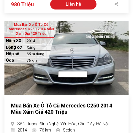
980 Triệu
Liên hệ
Mua Bán Xe Ô Tô Cũ
Mercedes C250 2014 Màu
Xám Giá 420 Triệu
Năm SX
2014
Động cơ
Xăng
Hộp số
Số tự động
Odo
76 km
Mua Bán Xe Ô Tô Cũ Mercedes C250 2014
Màu Xám Giá 420 Triệu
Số 2 Dương Đình Nghệ, Yên Hòa, Cầu Giấy, Hà Nội
2014
76 km
Sedan