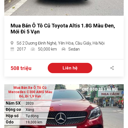
Mua Bán Ô Tô Cũ Toyota Altis 1.8G Màu Đen,
Mới Đi 5 Vạn
Số 2 Dương Đình Nghệ, Yên Hòa, Cầu Giấy, Hà Nội
2017
50,000 km
Sedan
508 triệu
Liên hệ
Mua Bán Xe Ô Tô Cũ
Mercedes C300 AMG Màu
Đỏ, Đi 1,9 Vạn
Năm SX
2020
Động cơ
Xăng
Hộp số
Tự động
Odo
19,000 km