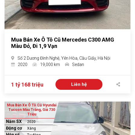
Mua Bán Xe Ô Tô Cũ Mercedes C300 AMG
Màu Đỏ, Đi 1,9 Vạn
Số 2 Dương Đình Nghệ, Yên Hòa, Cầu Giấy, Hà Nội
2020
19,000 km
Sedan
1 tỷ 168 triệu
Liên hệ
Mua Bán Xe Ô Tô Cũ Hyundai
Tucson Màu Trắng, Giá 730
Triệu
Năm SX
2020
Động cơ
Xăng
Hộp số