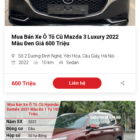
Mua Bán Xe Ô Tô Cũ Mazda 3 Luxury 2022
Màu Đen Giá 600 Triệu
Số 2 Dương Đình Nghệ, Yên Hòa, Cầu Giấy, Hà Nội
2022
10 km
Sedan
600 Triệu
Liên hệ
Mua Bán Xe Ô Tô Cũ Hyundai
Santafe 2021 Màu Đỏ 1 Tỷ 150
Triệu
Năm SX
2021
Động cơ
Dầu
Hộp số
Số tự động