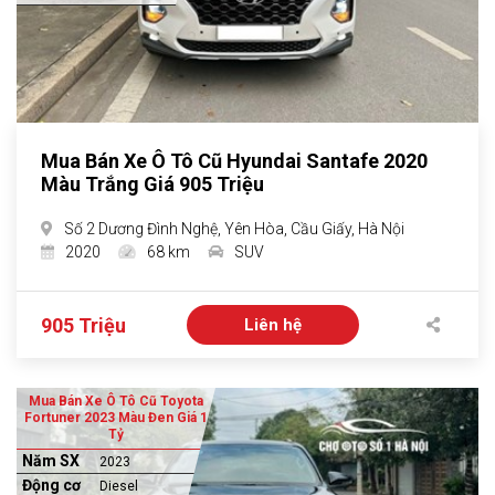
Mua Bán Xe Ô Tô Cũ Hyundai Santafe 2020
Màu Trắng Giá 905 Triệu
Số 2 Dương Đình Nghệ, Yên Hòa, Cầu Giấy, Hà Nội
2020
68 km
SUV
905 Triệu
Liên hệ
Mua Bán Xe Ô Tô Cũ Toyota
Fortuner 2023 Màu Đen Giá 1
Tỷ
Năm SX
2023
Động cơ
Diesel