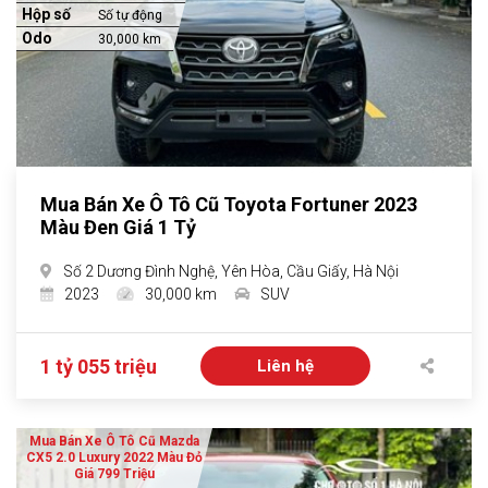
Hộp số
Số tự động
Odo
30,000 km
Mua Bán Xe Ô Tô Cũ Toyota Fortuner 2023
Màu Đen Giá 1 Tỷ
Số 2 Dương Đình Nghệ, Yên Hòa, Cầu Giấy, Hà Nội
2023
30,000 km
SUV
1 tỷ 055 triệu
Liên hệ
Mua Bán Xe Ô Tô Cũ Mazda
CX5 2.0 Luxury 2022 Màu Đỏ
Giá 799 Triệu