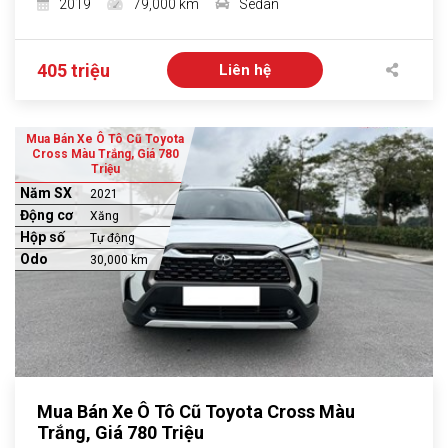
2019
79,000 km
Sedan
405 triệu
Liên hệ
Mua Bán Xe Ô Tô Cũ Toyota
Cross Màu Trắng, Giá 780
Triệu
Năm SX
2021
Động cơ
Xăng
Hộp số
Tự động
Odo
30,000 km
Mua Bán Xe Ô Tô Cũ Toyota Cross Màu
Trắng, Giá 780 Triệu