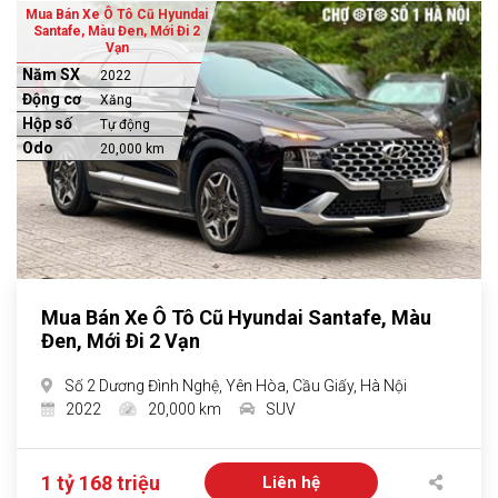
Mua Bán Xe Ô Tô Cũ Hyundai
Santafe, Màu Đen, Mới Đi 2
Vạn
Năm SX
2022
Động cơ
Xăng
Hộp số
Tự động
Odo
20,000 km
Mua Bán Xe Ô Tô Cũ Hyundai Santafe, Màu
Đen, Mới Đi 2 Vạn
Số 2 Dương Đình Nghệ, Yên Hòa, Cầu Giấy, Hà Nội
2022
20,000 km
SUV
1 tỷ 168 triệu
Liên hệ