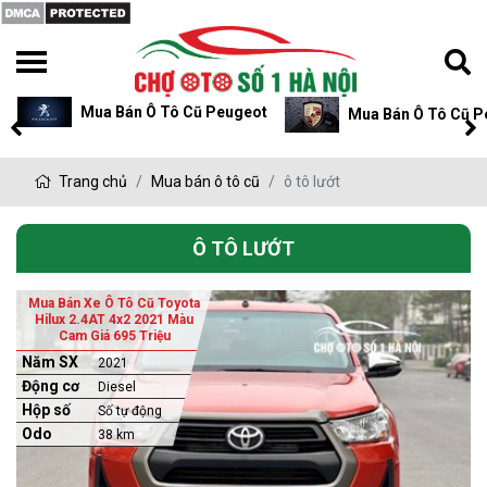
Mua Bán Ô Tô Cũ Peugeot
Mua Bán Ô Tô Cũ P
Trang chủ
Mua bán ô tô cũ
ô tô lướt
Ô TÔ LƯỚT
Mua Bán Xe Ô Tô Cũ Toyota
Hilux 2.4AT 4x2 2021 Màu
Cam Giá 695 Triệu
Năm SX
2021
Động cơ
Diesel
Hộp số
Số tự động
Odo
38 km