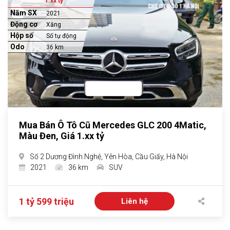
1.xx tỷ
Năm SX
2021
Động cơ
Xăng
Hộp số
Số tự động
Odo
36 km
Mua Bán Ô Tô Cũ Mercedes GLC 200 4Matic,
Màu Đen, Giá 1.xx tỷ
Số 2 Dương Đình Nghệ, Yên Hòa, Cầu Giấy, Hà Nội
2021
36 km
SUV
1 tỷ 599 triệu
Liên hệ