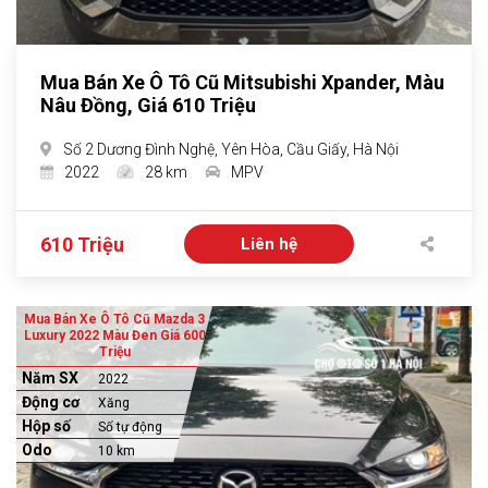
Mua Bán Xe Ô Tô Cũ Mitsubishi Xpander, Màu
Nâu Đồng, Giá 610 Triệu
Số 2 Dương Đình Nghệ, Yên Hòa, Cầu Giấy, Hà Nội
2022
28 km
MPV
610 Triệu
Liên hệ
Mua Bán Xe Ô Tô Cũ Mazda 3
Luxury 2022 Màu Đen Giá 600
Triệu
Năm SX
2022
Động cơ
Xăng
Hộp số
Số tự động
Odo
10 km