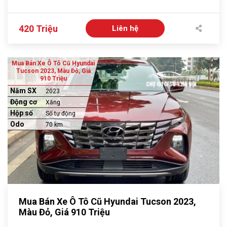
420 Triệu
Liên hệ
Mua Bán Xe Ô Tô Cũ Hyundai
Tucson 2023, Màu Đỏ, Giá
910 Triệu
Năm SX
2023
Động cơ
Xăng
Hộp số
Số tự động
Odo
70 km
Mua Bán Xe Ô Tô Cũ Hyundai Tucson 2023,
Màu Đỏ, Giá 910 Triệu