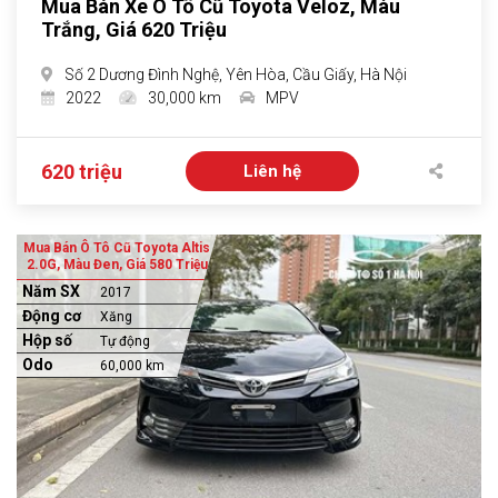
Mua Bán Xe Ô Tô Cũ Toyota Veloz, Màu
Trắng, Giá 620 Triệu
Số 2 Dương Đình Nghệ, Yên Hòa, Cầu Giấy, Hà Nội
2022
30,000 km
MPV
620 triệu
Liên hệ
Mua Bán Ô Tô Cũ Toyota Altis
2.0G, Màu Đen, Giá 580 Triệu
Năm SX
2017
Động cơ
Xăng
Hộp số
Tự động
Odo
60,000 km