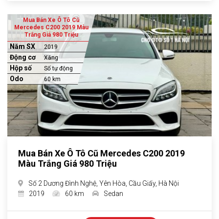
Mua Bán Xe Ô Tô Cũ
Mercedes C200 2019 Màu
Trắng Giá 980 Triệu
Năm SX
2019
Động cơ
Xăng
Hộp số
Số tự động
Odo
60 km
Mua Bán Xe Ô Tô Cũ Mercedes C200 2019
Màu Trắng Giá 980 Triệu
Số 2 Dương Đình Nghệ, Yên Hòa, Cầu Giấy, Hà Nội
2019
60 km
Sedan