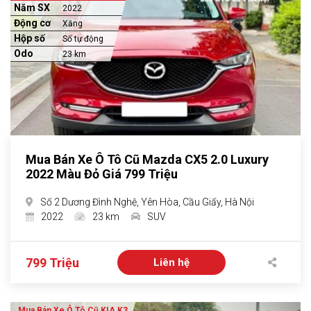
Năm SX
2022
Động cơ
Xăng
Hộp số
Số tự động
Odo
23 km
Mua Bán Xe Ô Tô Cũ Mazda CX5 2.0 Luxury
2022 Màu Đỏ Giá 799 Triệu
Số 2 Dương Đình Nghệ, Yên Hòa, Cầu Giấy, Hà Nội
2022
23 km
SUV
799 Triệu
Liên hệ
Mua Bán Xe Ô Tô Cũ KIA K3