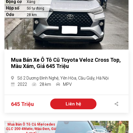
Động cơ
Xăng
Hộp số
Số tự động
Odo
28 km
Mua Bán Xe Ô Tô Cũ Toyota Veloz Cross Top,
Màu Xám, Giá 645 Triệu
Số 2 Dương Đình Nghệ, Yên Hòa, Cầu Giấy, Hà Nội
2022
28 km
MPV
645 Triệu
Liên hệ
Mua Bán Ô Tô Cũ Mercedes
GLC 200 4Matic, Màu Đen, Giá