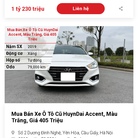
1 tỷ 230 triệu
Liên hệ
Mua Bán Xe Ô Tô Cũ HuynDai
Accent, Màu Trắng, Giá 405
Triệu
Năm SX
2019
Động cơ
Xăng
Hộp số
Tự động
Odo
79,000 km
Mua Bán Xe Ô Tô Cũ HuynDai Accent, Màu
Trắng, Giá 405 Triệu
Số 2 Dương Đình Nghệ, Yên Hòa, Cầu Giấy, Hà Nội