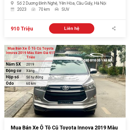
Số 2 Dương Đình Nghệ, Yên Hòa, Cầu Giấy, Hà Nội
2023
70 km
SUV
910 Triệu
Liên hệ
Mua Bán Xe Ô Tô Cũ Toyota
Innova 2019 Màu Xám Giá 615
Triệu
Năm SX
2019
Động cơ
Xăng
Hộp số
Số tự động
Odo
60 km
Mua Bán Xe Ô Tô Cũ Toyota Innova 2019 Màu