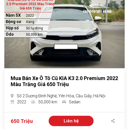
2.0 Premium 2022 Màu Trắng
Giá 650 Triệu
Năm SX
2022
Động cơ
Xăng
Hộp số
Số tự động
Odo
50,000 km
Mua Bán Xe Ô Tô Cũ KIA K3 2.0 Premium 2022
Màu Trắng Giá 650 Triệu
Số 2 Dương Đình Nghệ, Yên Hòa, Cầu Giấy, Hà Nội
2022
50,000 km
Sedan
650 Triệu
Liên hệ