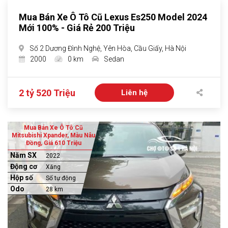
Mua Bán Xe Ô Tô Cũ Lexus Es250 Model 2024
Mới 100% - Giá Rẻ 200 Triệu
Số 2 Dương Đình Nghệ, Yên Hòa, Cầu Giấy, Hà Nội
2000
0 km
Sedan
2 tỷ 520 Triệu
Liên hệ
Mua Bán Xe Ô Tô Cũ
Mitsubishi Xpander, Màu Nâu
Đồng, Giá 610 Triệu
Năm SX
2022
Động cơ
Xăng
Hộp số
Số tự động
Odo
28 km