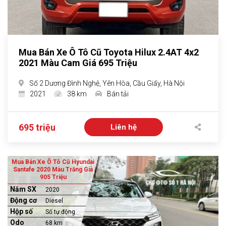
Mua Bán Xe Ô Tô Cũ Toyota Hilux 2.4AT 4x2
2021 Màu Cam Giá 695 Triệu
Số 2 Dương Đình Nghệ, Yên Hòa, Cầu Giấy, Hà Nội
2021
38 km
Bán tải
695 triệu
Liên hệ
Mua Bán Xe Ô Tô Cũ Hyundai
Santafe 2020 Màu Trắng Giá
905 Triệu
Năm SX
2020
Động cơ
Diesel
Hộp số
Số tự động
Odo
68 km