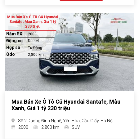
Mua Bán Xe Ô Tô Cũ Hyundai
Santafe, Màu Xanh, Giá 1 tỷ
230 triệu
Năm SX
2000
Động cơ
Diesel
Hộp số
Tự Động
Odo
2,800 km
Mua Bán Xe Ô Tô Cũ Hyundai Santafe, Màu
Xanh, Giá 1 tỷ 230 triệu
Số 2 Dương Đình Nghệ, Yên Hòa, Cầu Giấy, Hà Nội
2000
2,800 km
SUV