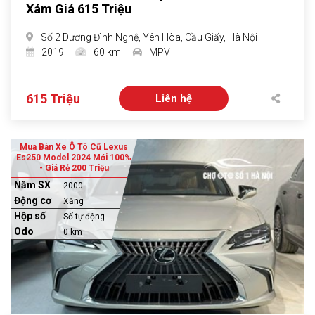
Xám Giá 615 Triệu
Số 2 Dương Đình Nghệ, Yên Hòa, Cầu Giấy, Hà Nội
2019
60 km
MPV
615 Triệu
Liên hệ
Mua Bán Xe Ô Tô Cũ Lexus
Es250 Model 2024 Mới 100%
- Giá Rẻ 200 Triệu
Năm SX
2000
Động cơ
Xăng
Hộp số
Số tự động
Odo
0 km