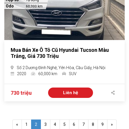
Tự động
Odo
60,000 km
Mua Bán Xe Ô Tô Cũ Hyundai Tucson Màu
Trắng, Giá 730 Triệu
Số 2 Dương Đình Nghệ, Yên Hòa, Cầu Giấy, Hà Nội
2020
60,000 km
SUV
730 triệu
Liên hệ
«
1
2
3
4
5
6
7
8
9
»