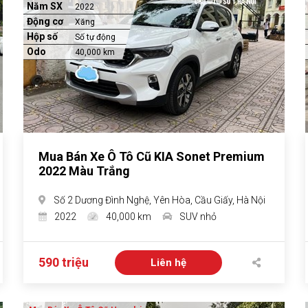
Năm SX
2022
Động cơ
Xăng
Hộp số
Số tự động
Odo
40,000 km
Mua Bán Xe Ô Tô Cũ KIA Sonet Premium
2022 Màu Trắng
Số 2 Dương Đình Nghệ, Yên Hòa, Cầu Giấy, Hà Nội
2022
40,000 km
SUV nhỏ
590 triệu
Liên hệ