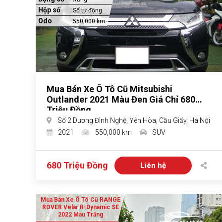
Hộp số
Số tự động
Odo
550,000 km
Mua Bán Xe Ô Tô Cũ Mitsubishi
Outlander 2021 Màu Đen Giá Chỉ 680
Triệu Đồng
Số 2 Dương Đình Nghệ, Yên Hòa, Cầu Giấy, Hà Nội
2021
550,000 km
SUV
680 Triệu Đồng
Liên hệ
Mua Bán Xe Ô Tô Cũ RANGE
ROVER Velar R-Dynamic SE
2022 Màu Trắng