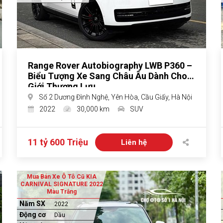
Range Rover Autobiography LWB P360 –
Biểu Tượng Xe Sang Châu Âu Dành Cho
Giới Thượng Lưu
Số 2 Dương Đình Nghệ, Yên Hòa, Cầu Giấy, Hà Nội
2022
30,000 km
SUV
11 tỷ 600 Triệu
Liên hệ
Mua Bán Xe Ô Tô Cũ KIA
CARNIVAL SIGNATURE 2022
Màu Trắng
Năm SX
2022
Động cơ
Dầu