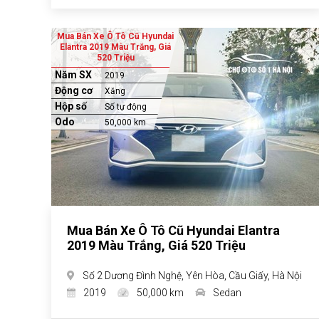
Mua Bán Xe Ô Tô Cũ Hyundai
Elantra 2019 Màu Trắng, Giá
520 Triệu
Năm SX
2019
Động cơ
Xăng
Hộp số
Số tự động
Odo
50,000 km
Mua Bán Xe Ô Tô Cũ Hyundai Elantra
2019 Màu Trắng, Giá 520 Triệu
Số 2 Dương Đình Nghệ, Yên Hòa, Cầu Giấy, Hà Nội
2019
50,000 km
Sedan