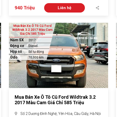
940 Triệu
Liên hệ
Mua Bán Xe Ô Tô Cũ Ford
Wildtrak 3.2 2017 Màu Cam
Giá Chỉ 585 Triệu
Năm SX
2017
Động cơ
Diesel
Hộp số
Số tự động
Odo
70,000 km
Mua Bán Xe Ô Tô Cũ Ford Wildtrak 3.2
2017 Màu Cam Giá Chỉ 585 Triệu
Số 2 Dương Đình Nghệ, Yên Hòa, Cầu Giấy, Hà Nội