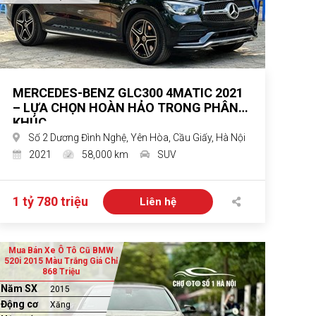
MERCEDES-BENZ GLC300 4MATIC 2021
– LỰA CHỌN HOÀN HẢO TRONG PHÂN
KHÚC
Số 2 Dương Đình Nghệ, Yên Hòa, Cầu Giấy, Hà Nội
2021
58,000 km
SUV
1 tỷ 780 triệu
Liên hệ
Mua Bán Xe Ô Tô Cũ BMW
520i 2015 Màu Trắng Giá Chỉ
868 Triệu
Năm SX
2015
Động cơ
Xăng