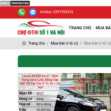
Hotline:
0397393333
TRANG CHỦ
MUA BÁ
Trang chủ
Mua bán ô tô cũ
Mua bán ô tô c
Lexus RX350 2022 – SUV
Hạng Sang Lướt, Đẳng Cấp,
Giá Tốt Tại Chợ Ô Tô Số 1 Hà
Nội
Năm SX
2022
Động cơ
Xăng
Hộp số
Số tự động
Odo
10,000 km