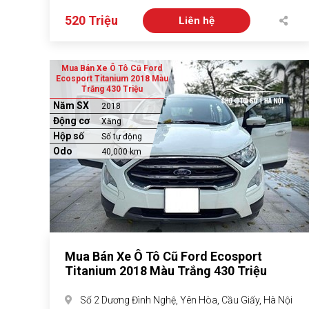
520 Triệu
Liên hệ
Mua Bán Xe Ô Tô Cũ Ford
Ecosport Titanium 2018 Màu
Trắng 430 Triệu
Năm SX
2018
Động cơ
Xăng
Hộp số
Số tự động
Odo
40,000 km
Mua Bán Xe Ô Tô Cũ Ford Ecosport
Titanium 2018 Màu Trắng 430 Triệu
Số 2 Dương Đình Nghệ, Yên Hòa, Cầu Giấy, Hà Nội