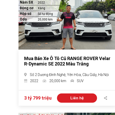
Năm SX
2022
Động cơ
Xăng
Hộp số
Số tự động
Odo
20,000 km
Mua Bán Xe Ô Tô Cũ RANGE ROVER Velar
R-Dynamic SE 2022 Màu Trắng
Số 2 Dương Đình Nghệ, Yên Hòa, Cầu Giấy, Hà Nội
2022
20,000 km
SUV
3 tỷ 799 triệu
Liên hệ