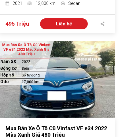
2021
12,000 km
Sedan
495 Triệu
Liên hệ
Mua Bán Xe Ô Tô Cũ Vinfast
VF e34 2022 Màu Xanh Giá
480 Triệu
Năm SX
2022
Động cơ
Điện
Hộp số
Số tự động
Odo
17,000 km
Mua Bán Xe Ô Tô Cũ Vinfast VF e34 2022
Màu Xanh Giá 480 Triệu