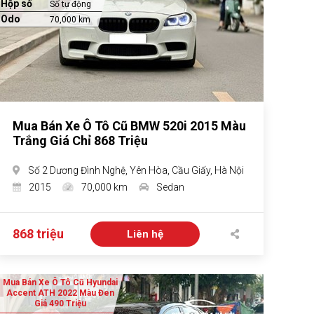
Hộp số
Số tự động
Odo
70,000 km
Mua Bán Xe Ô Tô Cũ BMW 520i 2015 Màu
Trắng Giá Chỉ 868 Triệu
Số 2 Dương Đình Nghệ, Yên Hòa, Cầu Giấy, Hà Nội
2015
70,000 km
Sedan
868 triệu
Liên hệ
Mua Bán Xe Ô Tô Cũ Hyundai
Accent ATH 2022 Màu Đen
Giá 490 Triệu