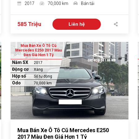
2017
70,000 km
Bán tải
585 Triệu
Liên hệ
Mua Bán Xe Ô Tô Cũ
Mercedes E250 2017 Màu
Đen Giá Hơn 1 Tỷ
Năm SX
2017
Động cơ
Xăng
Hộp số
Số tự động
Odo
70,000 km
Mua Bán Xe Ô Tô Cũ Mercedes E250
2017 Màu Đen Giá Hơn 1 Tỷ