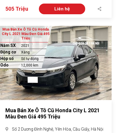
505 Triệu
Liên hệ
Mua Bán Xe Ô Tô Cũ Honda
City L 2021 Màu Đen Giá 495
Triệu
Năm SX
2021
Động cơ
Xăng
Hộp số
Số tự động
Odo
12,000 km
Mua Bán Xe Ô Tô Cũ Honda City L 2021
Màu Đen Giá 495 Triệu
Số 2 Dương Đình Nghệ, Yên Hòa, Cầu Giấy, Hà Nội