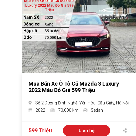
Mua Bán Xe Ô Tô Cũ Mazda 3
Luxury 2022 Màu Đỏ Giá 599
Triệu
Năm SX
2022
Động cơ
Xăng
Hộp số
Số tự động
Odo
70,000 km
Mua Bán Xe Ô Tô Cũ Mazda 3 Luxury
2022 Màu Đỏ Giá 599 Triệu
Số 2 Dương Đình Nghệ, Yên Hòa, Cầu Giấy, Hà Nội
2022
70,000 km
Sedan
599 Triệu
Liên hệ