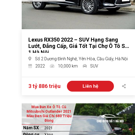
Lexus RX350 2022 – SUV Hạng Sang
Lướt, Đẳng Cấp, Giá Tốt Tại Chợ Ô Tô Số
1 Hà Nội
Số 2 Dương Đình Nghệ, Yên Hòa, Cầu Giấy, Hà Nội
2022
10,000 km
SUV
3 tỷ 886 triệu
Liên hệ
Mua Bán Xe Ô Tô Cũ
Mitsubishi Outlander 2021
Màu Đen Giá Chỉ 680 Triệu
Đồng
Năm SX
2021
Động cơ
Xăng