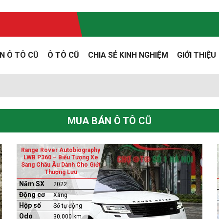
N Ô TÔ CŨ
Ô TÔ CŨ
CHIA SẺ KINH NGHIỆM
GIỚI THIỆU
ũ
MUA BÁN Ô TÔ CŨ
Range Rover Autobiography
LWB P360 – Biểu Tượng Xe
Sang Châu Âu Dành Cho Giới
Thượng Lưu
Năm SX
2022
Động cơ
Xăng
Hộp số
Số tự động
Odo
30,000 km