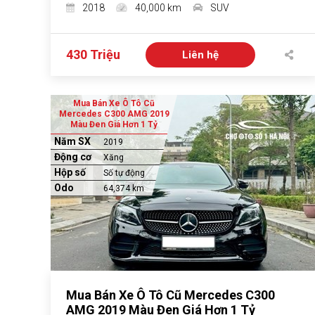
2018
40,000 km
SUV
430 Triệu
Liên hệ
Mua Bán Xe Ô Tô Cũ
Mercedes C300 AMG 2019
Màu Đen Giá Hơn 1 Tỷ
Năm SX
2019
Động cơ
Xăng
Hộp số
Số tự động
Odo
64,374 km
Mua Bán Xe Ô Tô Cũ Mercedes C300
AMG 2019 Màu Đen Giá Hơn 1 Tỷ