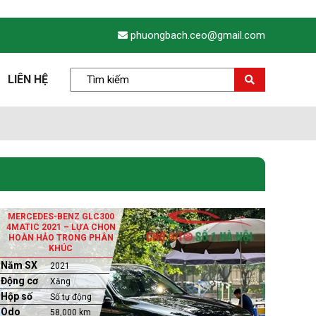
phuongbach.ceo@gmail.com
LIÊN HỆ
MERCEDES-BENZ GLC300
4MATIC 2021 – LỰA CHỌN
HOÀN HẢO TRONG PHÂN
KHÚC
Năm SX
2021
Động cơ
Xăng
Hộp số
Số tự động
Odo
58,000 km