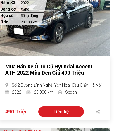
Năm SX
2022
Động cơ
Xăng
Hộp số
Số tự động
Odo
20,000 km
Mua Bán Xe Ô Tô Cũ Hyundai Accent
ATH 2022 Màu Đen Giá 490 Triệu
Số 2 Dương Đình Nghệ, Yên Hòa, Cầu Giấy, Hà Nội
2022
20,000 km
Sedan
490 Triệu
Liên hệ