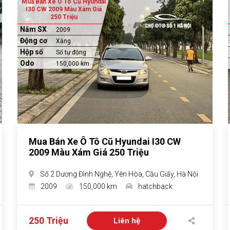
Mua Bán Xe Ô Tô Cũ Hyundai
I30 CW 2009 Màu Xám Giá
250 Triệu
Năm SX
2009
Động cơ
Xăng
Hộp số
Số tự động
Odo
150,000 km
Mua Bán Xe Ô Tô Cũ Hyundai I30 CW
2009 Màu Xám Giá 250 Triệu
Số 2 Dương Đình Nghệ, Yên Hòa, Cầu Giấy, Hà Nội
2009
150,000 km
hatchback
250 Triệu
Liên hệ