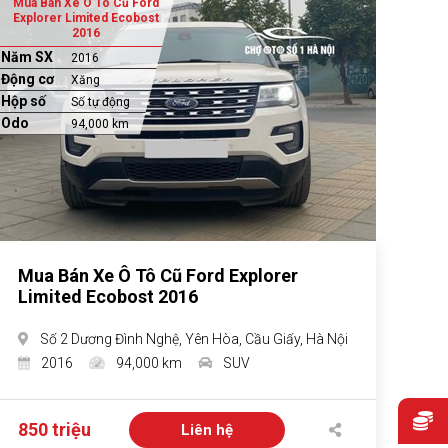
Mua Bán Xe Ô Tô Cũ Ford
Explorer Limited Ecobost
2016
Năm SX
2016
Động cơ
Xăng
Hộp số
Số tự động
Odo
94,000 km
Mua Bán Xe Ô Tô Cũ Ford Explorer
Limited Ecobost 2016
Số 2 Dương Đình Nghệ, Yên Hòa, Cầu Giấy, Hà Nội
2016
94,000 km
SUV
850 triệu
Liên hệ