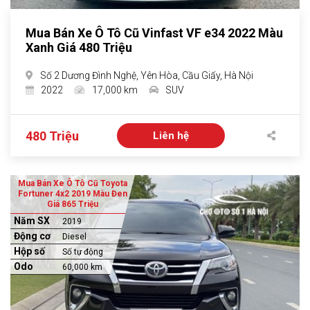
Mua Bán Xe Ô Tô Cũ Vinfast VF e34 2022 Màu
Xanh Giá 480 Triệu
Số 2 Dương Đình Nghệ, Yên Hòa, Cầu Giấy, Hà Nội
2022
17,000 km
SUV
480 Triệu
Liên hệ
Mua Bán Xe Ô Tô Cũ Toyota
Fortuner 4x2 2019 Màu Đen
Giá 865 Triệu
Năm SX
2019
Động cơ
Diesel
Hộp số
Số tự động
Odo
60,000 km