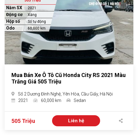
505 Triệu
Năm SX
2021
Động cơ
Xăng
Hộp số
Số tự động
Odo
60,000 km
Mua Bán Xe Ô Tô Cũ Honda City RS 2021 Màu
Trắng Giá 505 Triệu
Số 2 Dương Đình Nghệ, Yên Hòa, Cầu Giấy, Hà Nội
2021
60,000 km
Sedan
505 Triệu
Liên hệ