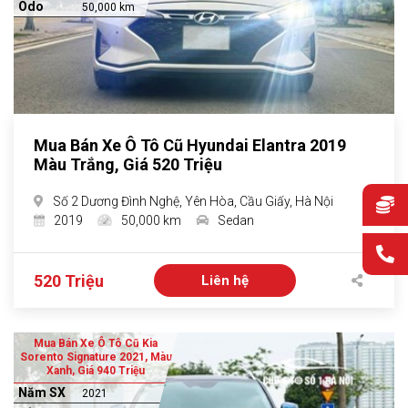
Odo
50,000 km
Mua Bán Xe Ô Tô Cũ Hyundai Elantra 2019
Màu Trắng, Giá 520 Triệu
Số 2 Dương Đình Nghệ, Yên Hòa, Cầu Giấy, Hà Nội
2019
50,000 km
Sedan
520 Triệu
Liên hệ
Mua Bán Xe Ô Tô Cũ Kia
Sorento Signature 2021, Màu
Xanh, Giá 940 Triệu
Năm SX
2021