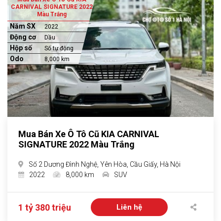
CARNIVAL SIGNATURE 2022
Màu Trắng
Năm SX
2022
Động cơ
Dầu
Hộp số
Số tự động
Odo
8,000 km
Mua Bán Xe Ô Tô Cũ KIA CARNIVAL
SIGNATURE 2022 Màu Trắng
Số 2 Dương Đình Nghệ, Yên Hòa, Cầu Giấy, Hà Nội
2022
8,000 km
SUV
1 tỷ 380 triệu
Liên hệ