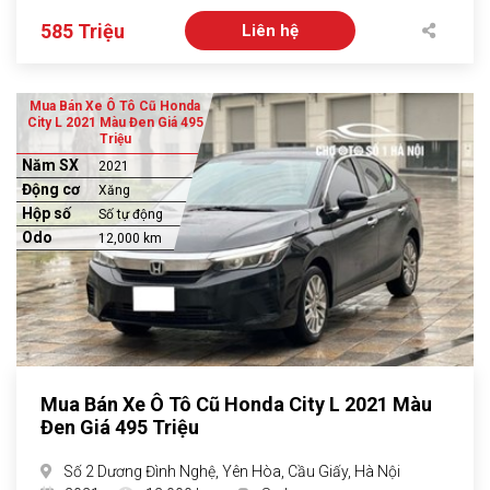
585 Triệu
Liên hệ
Mua Bán Xe Ô Tô Cũ Honda
City L 2021 Màu Đen Giá 495
Triệu
Năm SX
2021
Động cơ
Xăng
Hộp số
Số tự động
Odo
12,000 km
Mua Bán Xe Ô Tô Cũ Honda City L 2021 Màu
Đen Giá 495 Triệu
Số 2 Dương Đình Nghệ, Yên Hòa, Cầu Giấy, Hà Nội