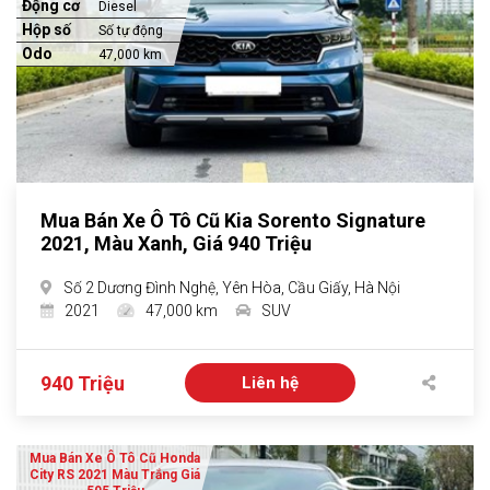
Động cơ
Diesel
Hộp số
Số tự động
Odo
47,000 km
Mua Bán Xe Ô Tô Cũ Kia Sorento Signature
2021, Màu Xanh, Giá 940 Triệu
Số 2 Dương Đình Nghệ, Yên Hòa, Cầu Giấy, Hà Nội
2021
47,000 km
SUV
940 Triệu
Liên hệ
Mua Bán Xe Ô Tô Cũ Honda
City RS 2021 Màu Trắng Giá