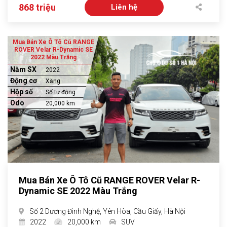
868 triệu
Liên hệ
Mua Bán Xe Ô Tô Cũ RANGE
ROVER Velar R-Dynamic SE
2022 Màu Trắng
Năm SX
2022
Động cơ
Xăng
Hộp số
Số tự động
Odo
20,000 km
Mua Bán Xe Ô Tô Cũ RANGE ROVER Velar R-
Dynamic SE 2022 Màu Trắng
Số 2 Dương Đình Nghệ, Yên Hòa, Cầu Giấy, Hà Nội
2022
20,000 km
SUV