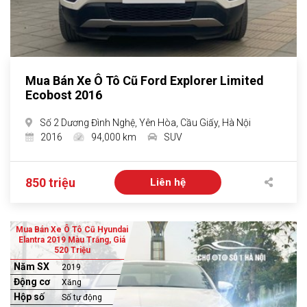
Mua Bán Xe Ô Tô Cũ Ford Explorer Limited
Ecobost 2016
Số 2 Dương Đình Nghệ, Yên Hòa, Cầu Giấy, Hà Nội
2016
94,000 km
SUV
850 triệu
Liên hệ
Mua Bán Xe Ô Tô Cũ Hyundai
Elantra 2019 Màu Trắng, Giá
520 Triệu
Năm SX
2019
Động cơ
Xăng
Hộp số
Số tự động