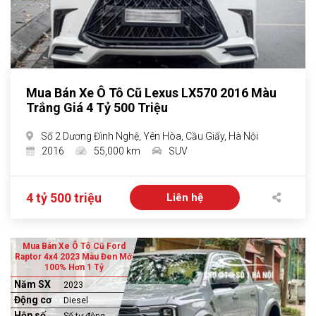
Mua Bán Xe Ô Tô Cũ Lexus LX570 2016 Màu
Trắng Giá 4 Tỷ 500 Triệu
Số 2 Dương Đình Nghệ, Yên Hòa, Cầu Giấy, Hà Nội
2016
55,000 km
SUV
4 tỷ 500 triệu
Liên hệ
Mua Bán Xe Ô Tô Cũ Ford
Raptor 4x4 2023 Màu Đen Mới
100% Hơn 1 Tỷ
Năm SX
2023
Động cơ
Diesel
Hộp số