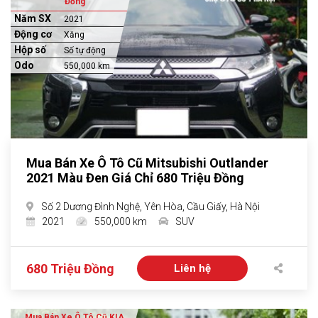
Đồng
Năm SX
2021
Động cơ
Xăng
Hộp số
Số tự động
Odo
550,000 km
Mua Bán Xe Ô Tô Cũ Mitsubishi Outlander
2021 Màu Đen Giá Chỉ 680 Triệu Đồng
Số 2 Dương Đình Nghệ, Yên Hòa, Cầu Giấy, Hà Nội
2021
550,000 km
SUV
680 Triệu Đồng
Liên hệ
Mua Bán Xe Ô Tô Cũ KIA