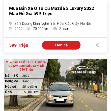
Mua Bán Xe Ô Tô Cũ Mazda 3 Luxury 2022
Màu Đỏ Giá 599 Triệu
Số 2 Dương Đình Nghệ, Yên Hòa, Cầu Giấy, Hà Nội
2022
70,000 km
Sedan
599 Triệu
Liên hệ
Mua Bán Xe Ô Tô Cũ Hyundai
I30 CW 2009 Màu Xám Giá
250 Triệu
Năm SX
2009
Động cơ
Xăng
Hộp số
Số tự động
Odo
150,000 km