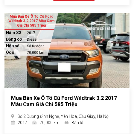
Mua Bán Xe Ô Tô Cũ Ford
Wildtrak 3.2 2017 Màu Cam
Giá Chỉ 585 Triệu
Năm SX
2017
Động cơ
Diesel
Hộp số
Số tự động
Odo
70,000 km
Mua Bán Xe Ô Tô Cũ Ford Wildtrak 3.2 2017
Màu Cam Giá Chỉ 585 Triệu
Số 2 Dương Đình Nghệ, Yên Hòa, Cầu Giấy, Hà Nội
2017
70,000 km
Bán tải