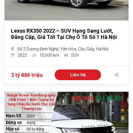
Lexus RX350 2022 – SUV Hạng Sang Lướt,
Đẳng Cấp, Giá Tốt Tại Chợ Ô Tô Số 1 Hà Nội
Số 2 Dương Đình Nghệ, Yên Hòa, Cầu Giấy, Hà Nội
2022
10,000 km
SUV
3 tỷ 886 triệu
Liên hệ
Range Rover Autobiography
LWB P360 – Biểu Tượng Xe
Sang Châu Âu Dành Cho Giới
Thượng Lưu
Năm SX
2022
Động cơ
Xăng
Hộp số
Số tự động