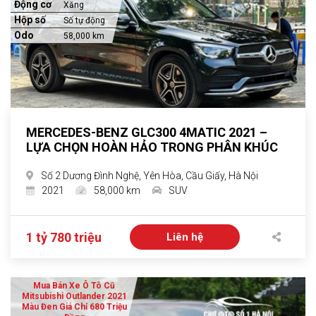
Động cơ
Xăng
Hộp số
Số tự động
Odo
58,000 km
MERCEDES-BENZ GLC300 4MATIC 2021 –
LỰA CHỌN HOÀN HẢO TRONG PHÂN KHÚC
Số 2 Dương Đình Nghệ, Yên Hòa, Cầu Giấy, Hà Nội
2021
58,000 km
SUV
1 tỷ 780 triệu
Liên hệ
Mua Bán Xe Ô Tô Cũ
Mitsubishi Outlander 2021
Màu Đen Giá Chỉ 680 Triệu