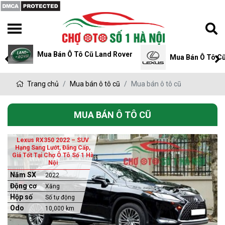
Mua Bán Ô Tô Cũ Mits
Mua Bán Ô Tô Cũ Lexus
Trang chủ
Mua bán ô tô cũ
Mua bán ô tô cũ
MUA BÁN Ô TÔ CŨ
Lexus RX350 2022 – SUV
Hạng Sang Lướt, Đẳng Cấp,
Giá Tốt Tại Chợ Ô Tô Số 1 Hà
Nội
Năm SX
2022
Động cơ
Xăng
Hộp số
Số tự động
Odo
10,000 km