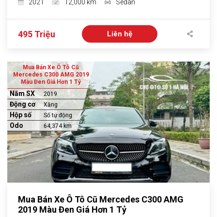
2021
12,000 km
Sedan
495 Triệu
Liên hệ
Mua Bán Xe Ô Tô Cũ
Mercedes C300 AMG 2019
Màu Đen Giá Hơn 1 Tỷ
Năm SX
2019
Động cơ
Xăng
Hộp số
Số tự động
Odo
64,374 km
Mua Bán Xe Ô Tô Cũ Mercedes C300 AMG
2019 Màu Đen Giá Hơn 1 Tỷ