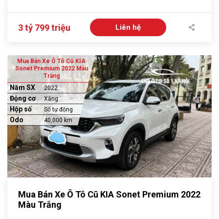
3 tỷ 799 triệu
Liên hệ
Mua Bán Xe Ô Tô Cũ KIA
Sonet Premium 2022 Màu
Trắng
Năm SX
2022
Động cơ
Xăng
Hộp số
Số tự động
Odo
40,000 km
Mua Bán Xe Ô Tô Cũ KIA Sonet Premium 2022
Màu Trắng