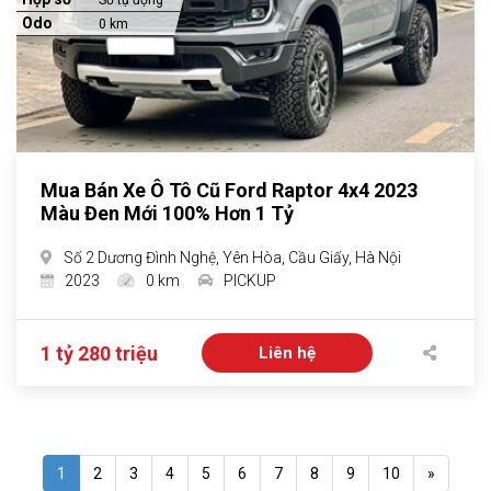
Số tự động
Odo
0 km
Mua Bán Xe Ô Tô Cũ Ford Raptor 4x4 2023
Màu Đen Mới 100% Hơn 1 Tỷ
Số 2 Dương Đình Nghệ, Yên Hòa, Cầu Giấy, Hà Nội
2023
0 km
PICKUP
1 tỷ 280 triệu
Liên hệ
1
2
3
4
5
6
7
8
9
10
»