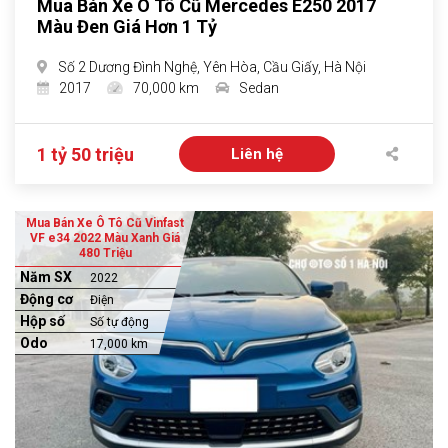
Mua Bán Xe Ô Tô Cũ Mercedes E250 2017
Màu Đen Giá Hơn 1 Tỷ
Số 2 Dương Đình Nghệ, Yên Hòa, Cầu Giấy, Hà Nội
2017
70,000 km
Sedan
1 tỷ 50 triệu
Liên hệ
Mua Bán Xe Ô Tô Cũ Vinfast
VF e34 2022 Màu Xanh Giá
480 Triệu
Năm SX
2022
Động cơ
Điện
Hộp số
Số tự động
Odo
17,000 km