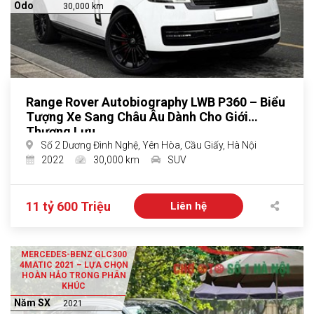
Odo
30,000 km
Range Rover Autobiography LWB P360 – Biểu
Tượng Xe Sang Châu Âu Dành Cho Giới
Thượng Lưu
Số 2 Dương Đình Nghệ, Yên Hòa, Cầu Giấy, Hà Nội
2022
30,000 km
SUV
11 tỷ 600 Triệu
Liên hệ
MERCEDES-BENZ GLC300
4MATIC 2021 – LỰA CHỌN
HOÀN HẢO TRONG PHÂN
KHÚC
Năm SX
2021