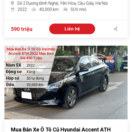
Số 2 Dương Đình Nghệ, Yên Hòa, Cầu Giấy, Hà Nội
2022
40,000 km
SUV nhỏ
590 triệu
Liên hệ
Mua Bán Xe Ô Tô Cũ Hyundai
Accent ATH 2022 Màu Đen
Giá 490 Triệu
Năm SX
2022
Động cơ
Xăng
Hộp số
Số tự động
Odo
20,000 km
Mua Bán Xe Ô Tô Cũ Hyundai Accent ATH