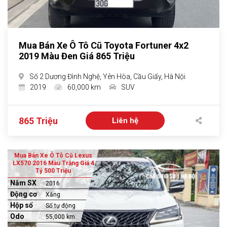
Mua Bán Xe Ô Tô Cũ Toyota Fortuner 4x2
2019 Màu Đen Giá 865 Triệu
Số 2 Dương Đình Nghệ, Yên Hòa, Cầu Giấy, Hà Nội
2019
60,000 km
SUV
865 Triệu
Liên hệ
Mua Bán Xe Ô Tô Cũ Lexus
LX570 2016 Màu Trắng Giá 4
Tỷ 500 Triệu
Năm SX
2016
Động cơ
Xăng
Hộp số
Số tự động
Odo
55,000 km