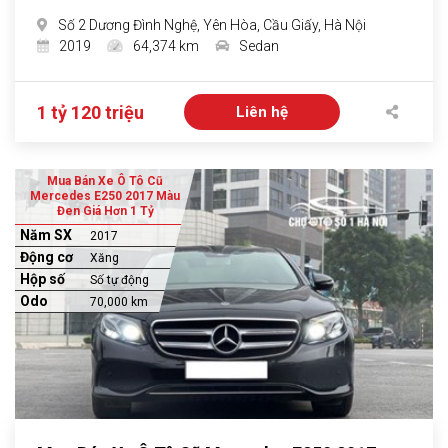
Số 2 Dương Đình Nghệ, Yên Hòa, Cầu Giấy, Hà Nội
2019
64,374 km
Sedan
1 tỷ 120 triệu
Liên hệ
Mua Bán Xe Ô Tô Cũ
Mercedes E250 2017 Màu
Đen Giá Hơn 1 Tỷ
Năm SX
2017
Động cơ
Xăng
Hộp số
Số tự động
Odo
70,000 km