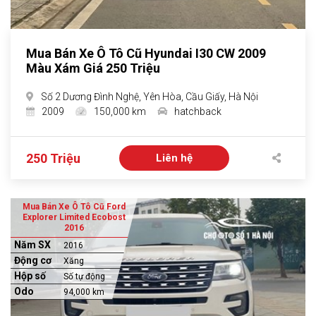
Mua Bán Xe Ô Tô Cũ Hyundai I30 CW 2009
Màu Xám Giá 250 Triệu
Số 2 Dương Đình Nghệ, Yên Hòa, Cầu Giấy, Hà Nội
2009
150,000 km
hatchback
250 Triệu
Liên hệ
Mua Bán Xe Ô Tô Cũ Ford
Explorer Limited Ecobost
2016
Năm SX
2016
Động cơ
Xăng
Hộp số
Số tự động
Odo
94,000 km