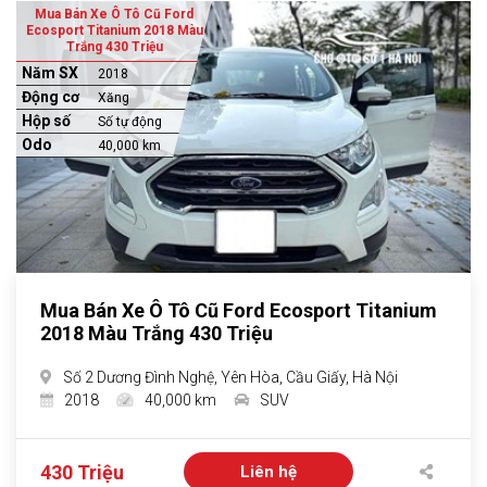
Mua Bán Xe Ô Tô Cũ Ford
Ecosport Titanium 2018 Màu
Trắng 430 Triệu
Năm SX
2018
Động cơ
Xăng
Hộp số
Số tự động
Odo
40,000 km
Mua Bán Xe Ô Tô Cũ Ford Ecosport Titanium
2018 Màu Trắng 430 Triệu
Số 2 Dương Đình Nghệ, Yên Hòa, Cầu Giấy, Hà Nội
2018
40,000 km
SUV
430 Triệu
Liên hệ