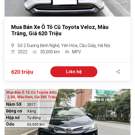
Mua Bán Xe Ô Tô Cũ Toyota Veloz, Màu
Trắng, Giá 620 Triệu
Số 2 Dương Đình Nghệ, Yên Hòa, Cầu Giấy, Hà Nội
2022
30,000 km
MPV
620 triệu
Liên hệ
Mua Bán Ô Tô Cũ Toyota Altis
2.0G, Màu Đen, Giá 580 Triệu
Năm SX
2017
Động cơ
Xăng
Hộp số
Tự động
Odo
60,000 km