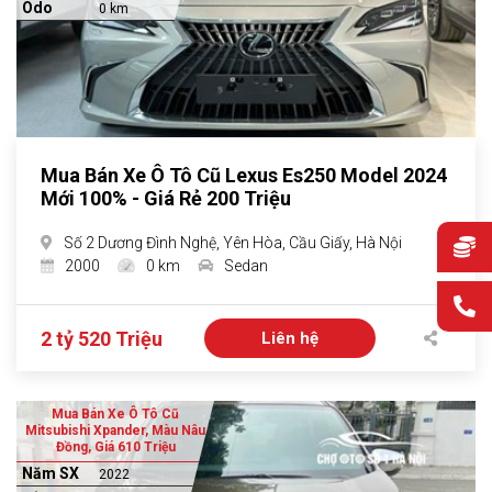
Odo
0 km
Mua Bán Xe Ô Tô Cũ Lexus Es250 Model 2024
Mới 100% - Giá Rẻ 200 Triệu
Số 2 Dương Đình Nghệ, Yên Hòa, Cầu Giấy, Hà Nội
2000
0 km
Sedan
2 tỷ 520 Triệu
Liên hệ
Mua Bán Xe Ô Tô Cũ
Mitsubishi Xpander, Màu Nâu
Đồng, Giá 610 Triệu
Năm SX
2022