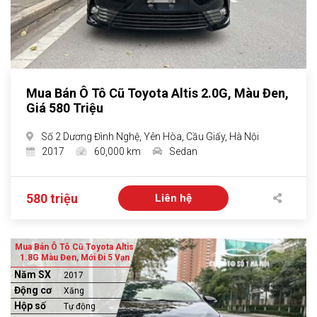
Mua Bán Ô Tô Cũ Toyota Altis 2.0G, Màu Đen,
Giá 580 Triệu
Số 2 Dương Đình Nghệ, Yên Hòa, Cầu Giấy, Hà Nội
2017
60,000 km
Sedan
580 triệu
Liên hệ
Mua Bán Ô Tô Cũ Toyota Altis
1.8G Màu Đen, Mới Đi 5 Vạn
Năm SX
2017
Động cơ
Xăng
Hộp số
Tự động