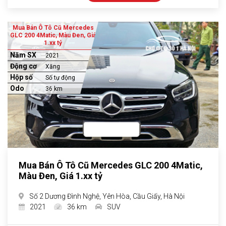
Mua Bán Ô Tô Cũ Mercedes
GLC 200 4Matic, Màu Đen, Giá
1.xx tỷ
Năm SX
2021
Động cơ
Xăng
Hộp số
Số tự động
Odo
36 km
Mua Bán Ô Tô Cũ Mercedes GLC 200 4Matic,
Màu Đen, Giá 1.xx tỷ
Số 2 Dương Đình Nghệ, Yên Hòa, Cầu Giấy, Hà Nội
2021
36 km
SUV