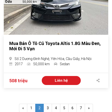
Odo
50,000 km
Mua Bán Ô Tô Cũ Toyota Altis 1.8G Màu Đen,
Mới Đi 5 Vạn
Số 2 Dương Đình Nghệ, Yên Hòa, Cầu Giấy, Hà Nội
2017
50,000 km
Sedan
508 triệu
Liên hệ
«
1
2
3
4
5
6
7
»