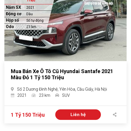
Triệu
Năm SX
2021
Động cơ
Dầu
Hộp số
Số tự động
Odo
23 km
Mua Bán Xe Ô Tô Cũ Hyundai Santafe 2021
Màu Đỏ 1 Tỷ 150 Triệu
Số 2 Dương Đình Nghệ, Yên Hòa, Cầu Giấy, Hà Nội
2021
23 km
SUV
1 Tỷ 150 Triệu
Liên hệ