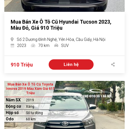
Mua Bán Xe Ô Tô Cũ Hyundai Tucson 2023,
Màu Đỏ, Giá 910 Triệu
Số 2 Dương Đình Nghệ, Yên Hòa, Cầu Giấy, Hà Nội
2023
70 km
SUV
910 Triệu
Liên hệ
Mua Bán Xe Ô Tô Cũ Toyota
Innova 2019 Màu Xám Giá 615
Triệu
Năm SX
2019
Động cơ
Xăng
Hộp số
Số tự động
Odo
60 km