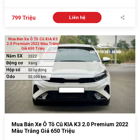
799 Triệu
Liên hệ
Mua Bán Xe Ô Tô Cũ KIA K3
2.0 Premium 2022 Màu Trắng
Giá 650 Triệu
Năm SX
2022
Động cơ
Xăng
Hộp số
Số tự động
Odo
50,000 km
Mua Bán Xe Ô Tô Cũ KIA K3 2.0 Premium 2022
Màu Trắng Giá 650 Triệu