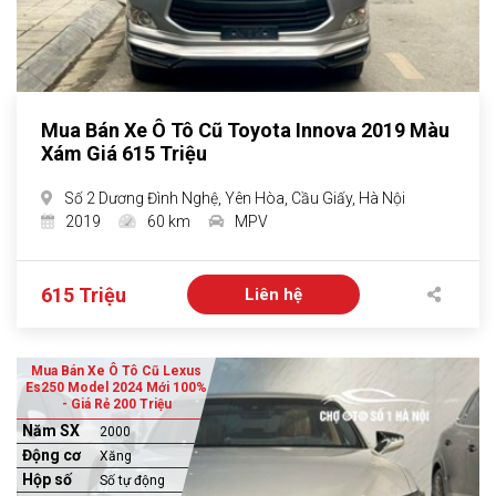
Mua Bán Xe Ô Tô Cũ Toyota Innova 2019 Màu
Xám Giá 615 Triệu
Số 2 Dương Đình Nghệ, Yên Hòa, Cầu Giấy, Hà Nội
2019
60 km
MPV
615 Triệu
Liên hệ
Mua Bán Xe Ô Tô Cũ Lexus
Es250 Model 2024 Mới 100%
- Giá Rẻ 200 Triệu
Năm SX
2000
Động cơ
Xăng
Hộp số
Số tự động