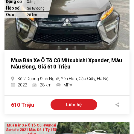
Động cơ
Xăng
Hộp số
Số tự động
Odo
28 km
Mua Bán Xe Ô Tô Cũ Mitsubishi Xpander, Màu
Nâu Đồng, Giá 610 Triệu
Số 2 Dương Đình Nghệ, Yên Hòa, Cầu Giấy, Hà Nội
2022
28 km
MPV
610 Triệu
Liên hệ
Mua Bán Xe Ô Tô Cũ Hyundai
Santafe 2021 Màu Đỏ 1 Tỷ 150