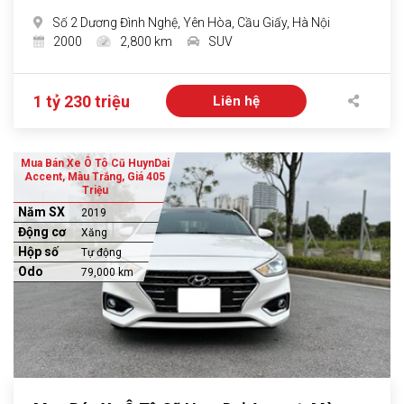
Số 2 Dương Đình Nghệ, Yên Hòa, Cầu Giấy, Hà Nội
2000
2,800 km
SUV
1 tỷ 230 triệu
Liên hệ
Mua Bán Xe Ô Tô Cũ HuynDai
Accent, Màu Trắng, Giá 405
Triệu
Năm SX
2019
Động cơ
Xăng
Hộp số
Tự động
Odo
79,000 km