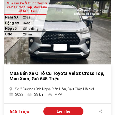
Mua Bán Xe Ô Tô Cũ Toyota
Veloz Cross Top, Màu Xám,
Giá 645 Triệu
Năm SX
2022
Động cơ
Xăng
Hộp số
Số tự động
Odo
28 km
Mua Bán Xe Ô Tô Cũ Toyota Veloz Cross Top,
Màu Xám, Giá 645 Triệu
Số 2 Dương Đình Nghệ, Yên Hòa, Cầu Giấy, Hà Nội
2022
28 km
MPV
645 Triệu
Liên hệ