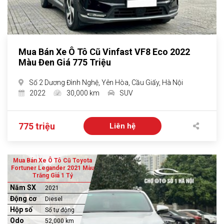
Mua Bán Xe Ô Tô Cũ Vinfast VF8 Eco 2022
Màu Đen Giá 775 Triệu
Số 2 Dương Đình Nghệ, Yên Hòa, Cầu Giấy, Hà Nội
2022
30,000 km
SUV
775 triệu
Liên hệ
Mua Bán Xe Ô Tô Cũ Toyota
Fortuner Legander 2021 Màu
Trắng Giá 1 Tỷ
Năm SX
2021
Động cơ
Diesel
Hộp số
Số tự động
Odo
52,000 km