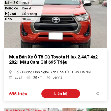
Năm SX
2021
Động cơ
Diesel
Hộp số
Số tự động
Odo
38 km
Mua Bán Xe Ô Tô Cũ Toyota Hilux 2.4AT 4x2
2021 Màu Cam Giá 695 Triệu
Số 2 Dương Đình Nghệ, Yên Hòa, Cầu Giấy, Hà Nội
2021
38 km
Bán tải
695 triệu
Liên hệ
Mua Bán Xe Ô Tô Cũ Hyundai