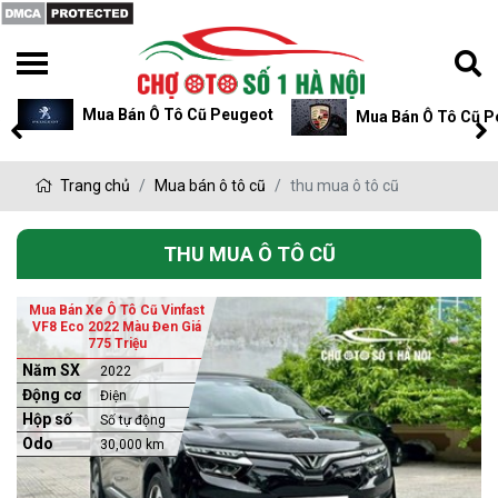
Mua Bán Ô Tô Cũ Peugeot
Mua Bán Ô Tô Cũ P
Trang chủ
Mua bán ô tô cũ
thu mua ô tô cũ
THU MUA Ô TÔ CŨ
Mua Bán Xe Ô Tô Cũ Vinfast
VF8 Eco 2022 Màu Đen Giá
775 Triệu
Năm SX
2022
Động cơ
Điện
Hộp số
Số tự động
Odo
30,000 km