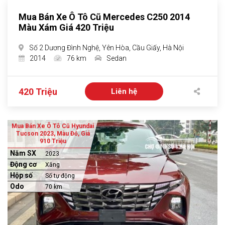
Mua Bán Xe Ô Tô Cũ Mercedes C250 2014
Màu Xám Giá 420 Triệu
Số 2 Dương Đình Nghệ, Yên Hòa, Cầu Giấy, Hà Nội
2014
76 km
Sedan
420 Triệu
Liên hệ
Mua Bán Xe Ô Tô Cũ Hyundai
Tucson 2023, Màu Đỏ, Giá
910 Triệu
Năm SX
2023
Động cơ
Xăng
Hộp số
Số tự động
Odo
70 km