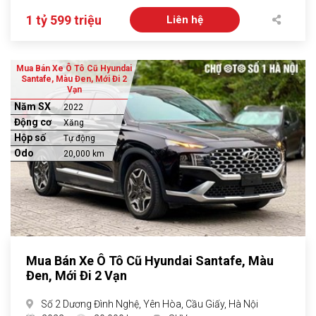
1 tỷ 599 triệu
Liên hệ
Mua Bán Xe Ô Tô Cũ Hyundai
Santafe, Màu Đen, Mới Đi 2
Vạn
Năm SX
2022
Động cơ
Xăng
Hộp số
Tự động
Odo
20,000 km
Mua Bán Xe Ô Tô Cũ Hyundai Santafe, Màu
Đen, Mới Đi 2 Vạn
Số 2 Dương Đình Nghệ, Yên Hòa, Cầu Giấy, Hà Nội