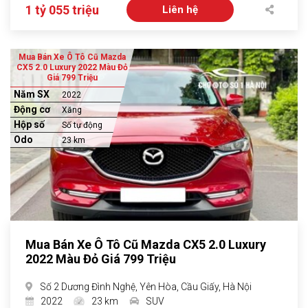
1 tỷ 055 triệu
Liên hệ
Mua Bán Xe Ô Tô Cũ Mazda
CX5 2.0 Luxury 2022 Màu Đỏ
Giá 799 Triệu
Năm SX
2022
Động cơ
Xăng
Hộp số
Số tự động
Odo
23 km
Mua Bán Xe Ô Tô Cũ Mazda CX5 2.0 Luxury
2022 Màu Đỏ Giá 799 Triệu
Số 2 Dương Đình Nghệ, Yên Hòa, Cầu Giấy, Hà Nội
2022
23 km
SUV