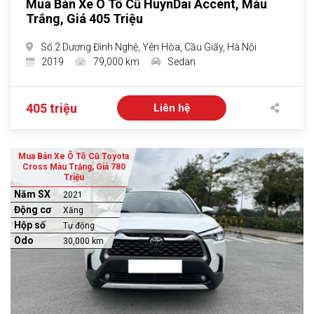
Mua Bán Xe Ô Tô Cũ HuynDai Accent, Màu
Trắng, Giá 405 Triệu
Số 2 Dương Đình Nghệ, Yên Hòa, Cầu Giấy, Hà Nội
2019
79,000 km
Sedan
405 triệu
Liên hệ
Mua Bán Xe Ô Tô Cũ Toyota
Cross Màu Trắng, Giá 780
Triệu
Năm SX
2021
Động cơ
Xăng
Hộp số
Tự động
Odo
30,000 km