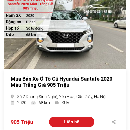
Santafe 2020 Màu Trắng Giá
905 Triệu
Năm SX
2020
Động cơ
Diesel
Hộp số
Số tự động
Odo
68 km
Mua Bán Xe Ô Tô Cũ Hyundai Santafe 2020
Màu Trắng Giá 905 Triệu
Số 2 Dương Đình Nghệ, Yên Hòa, Cầu Giấy, Hà Nội
2020
68 km
SUV
905 Triệu
Liên hệ