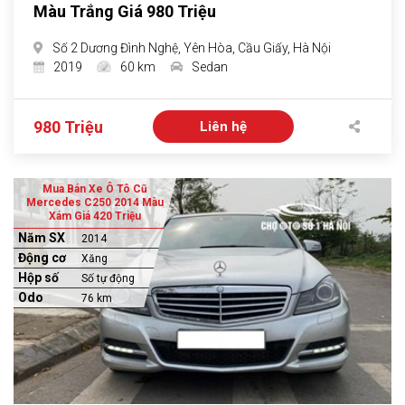
Màu Trắng Giá 980 Triệu
Số 2 Dương Đình Nghệ, Yên Hòa, Cầu Giấy, Hà Nội
2019
60 km
Sedan
980 Triệu
Liên hệ
Mua Bán Xe Ô Tô Cũ
Mercedes C250 2014 Màu
Xám Giá 420 Triệu
Năm SX
2014
Động cơ
Xăng
Hộp số
Số tự động
Odo
76 km