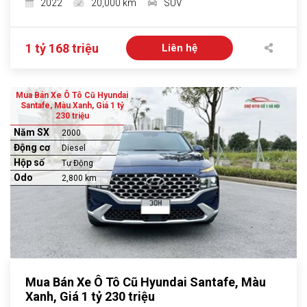
2022
20,000 km
SUV
1 tỷ 168 triệu
Liên hệ
Mua Bán Xe Ô Tô Cũ Hyundai
Santafe, Màu Xanh, Giá 1 tỷ
230 triệu
Năm SX
2000
Động cơ
Diesel
Hộp số
Tự Động
Odo
2,800 km
Mua Bán Xe Ô Tô Cũ Hyundai Santafe, Màu
Xanh, Giá 1 tỷ 230 triệu