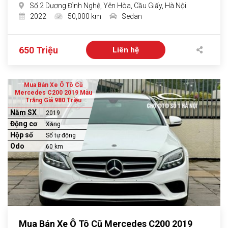
Số 2 Dương Đình Nghệ, Yên Hòa, Cầu Giấy, Hà Nội
2022
50,000 km
Sedan
650 Triệu
Liên hệ
Mua Bán Xe Ô Tô Cũ
Mercedes C200 2019 Màu
Trắng Giá 980 Triệu
Năm SX
2019
Động cơ
Xăng
Hộp số
Số tự động
Odo
60 km
Mua Bán Xe Ô Tô Cũ Mercedes C200 2019