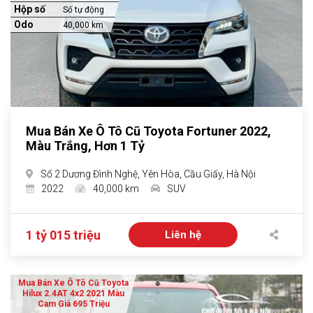
Hộp số
Số tự động
Odo
40,000 km
Mua Bán Xe Ô Tô Cũ Toyota Fortuner 2022,
Màu Trắng, Hơn 1 Tỷ
Số 2 Dương Đình Nghệ, Yên Hòa, Cầu Giấy, Hà Nội
2022
40,000 km
SUV
1 tỷ 015 triệu
Liên hệ
Mua Bán Xe Ô Tô Cũ Toyota
Hilux 2.4AT 4x2 2021 Màu
Cam Giá 695 Triệu