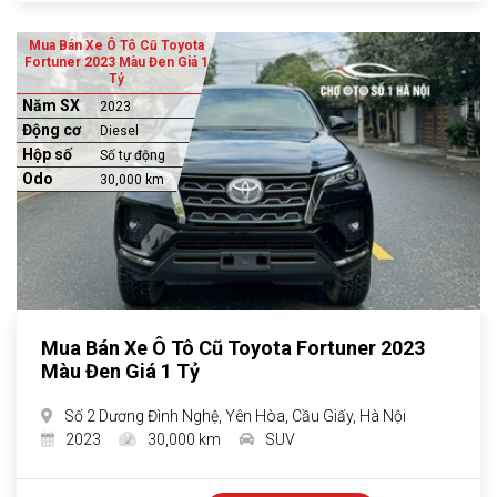
Mua Bán Xe Ô Tô Cũ Toyota
Fortuner 2023 Màu Đen Giá 1
Tỷ
Năm SX
2023
Động cơ
Diesel
Hộp số
Số tự động
Odo
30,000 km
Mua Bán Xe Ô Tô Cũ Toyota Fortuner 2023
Màu Đen Giá 1 Tỷ
Số 2 Dương Đình Nghệ, Yên Hòa, Cầu Giấy, Hà Nội
2023
30,000 km
SUV