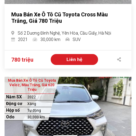
Mua Bán Xe Ô Tô Cũ Toyota Cross Màu
Trắng, Giá 780 Triệu
Số 2 Dương Đình Nghệ, Yên Hòa, Cầu Giấy, Hà Nội
2021
30,000 km
SUV
780 triệu
Liên hệ
Mua Bán Xe Ô Tô Cũ Toyota
Veloz, Màu Trắng, Giá 620
Triệu
Năm SX
2022
Động cơ
Xăng
Hộp số
Tự động
Odo
30,000 km