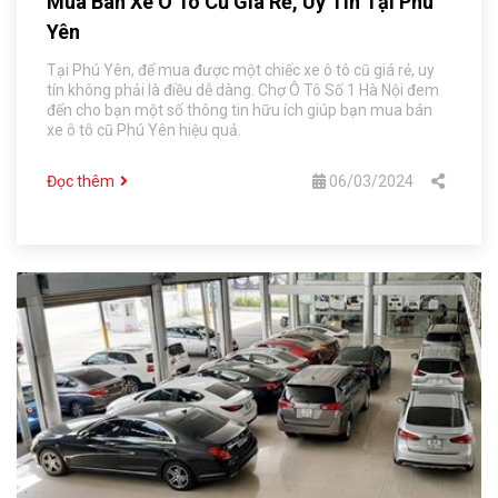
Mua Bán Xe Ô Tô Cũ Giá Rẻ, Uy Tín Tại Phú
Yên
Tại Phú Yên, để mua được một chiếc xe ô tô cũ giá rẻ, uy
tín không phải là điều dễ dàng. Chợ Ô Tô Số 1 Hà Nội đem
đến cho bạn một số thông tin hữu ích giúp bạn mua bán
xe ô tô cũ Phú Yên hiệu quả.
Đọc thêm
06/03/2024