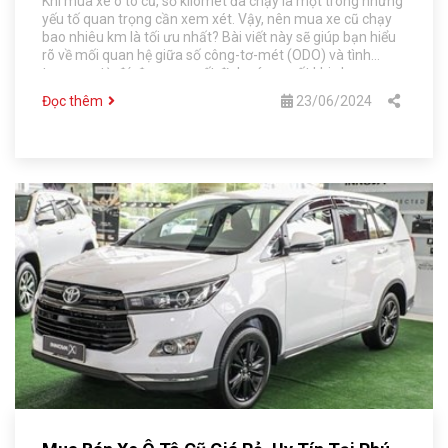
Khi mua xe ô tô cũ, số kilomet đã chạy là một trong những
yếu tố quan trọng cần xem xét. Vậy, nên mua xe cũ chạy
bao nhiêu km là tối ưu nhất? Bài viết này sẽ giúp bạn hiểu
rõ về mối quan hệ giữa số công-tơ-mét (ODO) và tình
trạng xe, từ đó đưa ra quyết định sáng suốt khi chọn mua
xe đã qua sử dụng.
Đọc thêm
23/06/2024