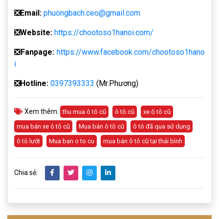
❎
Email:
phuongbach.ceo@gmail.com
❎
Website:
https://chootoso1hanoi.com/
❎Fanpage:
https://www.facebook.com/chootoso1hano
i
❎
Hotline:
0397393333
(Mr.Phương)
Xem thêm:
thu mua ô tô cũ
ô tô cũ
xe ô tô cũ
mua bán xe ô tô cũ
Mua bán ô tô cũ
ô tô đã qua sử dụng
ô tô lướt
Mua ban o to cu
mua bán ô tô cũ tại thái bình
Chia sẻ: