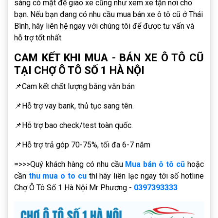
sàng có mặt để giao xe cũng như xem xe tận nơi cho
bạn. Nếu bạn đang có nhu cầu mua bán xe ô tô cũ ở Thái
Bình, hãy liên hệ ngay với chúng tôi để được tư vấn và
hỗ trợ tốt nhất.
CAM KẾT KHI MUA - BÁN XE Ô TÔ CŨ
TẠI CHỢ Ô TÔ SỐ 1 HÀ NỘI
📌Cam kết chất lượng bằng văn bản
📌Hỗ trợ vay bank, thủ tục sang tên.
📌Hỗ trợ bao check/test toàn quốc.
📌Hỗ trợ trả góp 70-75%, tối đa 6-7 năm
=>>>Quý khách hàng có nhu cầu
Mua bán ô tô cũ
hoặc
cần
thu mua o to cu
thì hãy liên lạc ngay tới số hotline
Chợ Ô Tô Số 1 Hà Nội Mr Phương -
0397393333