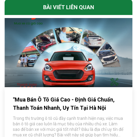
BÀI VIẾT LIÊN QUAN
"Mua Bán Ô Tô Giá Cao - Định Giá Chuẩn,
Thanh Toán Nhanh, Uy Tín Tại Hà Nội
Trong thị trường ô tô cũ đầy cạnh tranh hiện nay, việc mua
bán ô tô giá cao luôn là mục tiêu của nhiều chủ xe. Làm
sao để bán xe với mức giá tốt nhất? Đâu là địa chỉ uy tín để
mua xe cũ chất lượng? Bài viết này sẽ giúp bạn tìm hiểu