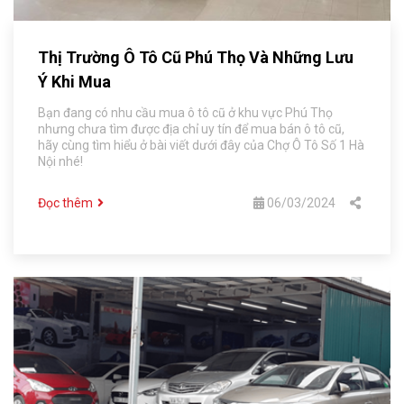
Thị Trường Ô Tô Cũ Phú Thọ Và Những Lưu
Ý Khi Mua
Bạn đang có nhu cầu mua ô tô cũ ở khu vực Phú Thọ
nhưng chưa tìm được địa chỉ uy tín để mua bán ô tô cũ,
hãy cùng tìm hiểu ở bài viết dưới đây của Chợ Ô Tô Số 1 Hà
Nội nhé!
Đọc thêm
06/03/2024