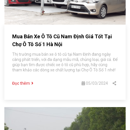
Mua Bán Xe Ô Tô Cũ Nam Định Giá Tốt Tại
Chợ Ô Tô Số 1 Hà Nội
Thị trường mua bán xe ô tô cũ tại Nam Định đang ngày
càng phát triển, với đa dạng mẫu mã, chủng loại, giá cả. Để
giúp bạn tìm được chiếc xe ô tô cũ phù hợp, hãy cùng
tham khảo các dòng xe chất lượng tại Chợ Ô Tô Số 1 nhé!
Đọc thêm
05/03/2024