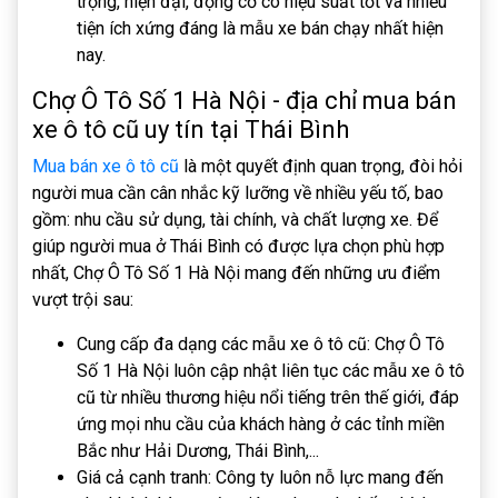
trọng, hiện đại, động cơ có hiệu suất tốt và nhiều
tiện ích xứng đáng là mẫu xe bán chạy nhất hiện
nay.
Chợ Ô Tô Số 1 Hà Nội - địa chỉ mua bán
xe ô tô cũ uy tín tại Thái Bình
Mua bán xe ô tô cũ
là một quyết định quan trọng, đòi hỏi
người mua cần cân nhắc kỹ lưỡng về nhiều yếu tố, bao
gồm: nhu cầu sử dụng, tài chính, và chất lượng xe. Để
giúp người mua ở Thái Bình có được lựa chọn phù hợp
nhất, Chợ Ô Tô Số 1 Hà Nội mang đến những ưu điểm
vượt trội sau:
Cung cấp đa dạng các mẫu xe ô tô cũ: Chợ Ô Tô
Số 1 Hà Nội luôn cập nhật liên tục các mẫu xe ô tô
cũ từ nhiều thương hiệu nổi tiếng trên thế giới, đáp
ứng mọi nhu cầu của khách hàng ở các tỉnh miền
Bắc như Hải Dương, Thái Bình,...
Giá cả cạnh tranh: Công ty luôn nỗ lực mang đến