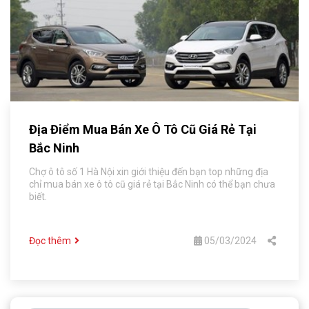
Địa Điểm Mua Bán Xe Ô Tô Cũ Giá Rẻ Tại
Bắc Ninh
Chợ ô tô số 1 Hà Nội xin giới thiệu đến bạn top những địa
chỉ mua bán xe ô tô cũ giá rẻ tại Bắc Ninh có thể bạn chưa
biết.
Đọc thêm
05/03/2024