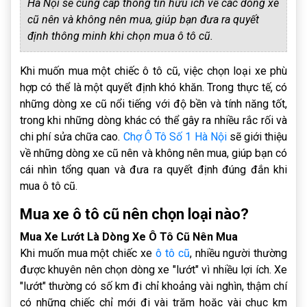
Hà Nội sẽ cung cấp thông tin hữu ích về các dòng xe
cũ nên và không nên mua, giúp bạn đưa ra quyết
định thông minh khi chọn mua ô tô cũ.
Khi muốn mua một chiếc ô tô cũ, việc chọn loại xe phù
hợp có thể là một quyết định khó khăn. Trong thực tế, có
những dòng xe cũ nổi tiếng với độ bền và tính năng tốt,
trong khi những dòng khác có thể gây ra nhiều rắc rối và
chi phí sửa chữa cao.
Chợ Ô Tô Số 1 Hà Nội
sẽ giới thiệu
về những dòng xe cũ nên và không nên mua, giúp bạn có
cái nhìn tổng quan và đưa ra quyết định đúng đắn khi
mua ô tô cũ.
Mua xe ô tô cũ nên chọn loại nào?
Mua Xe Lướt Là Dòng Xe Ô Tô Cũ Nên Mua
Khi muốn mua một chiếc xe
ô tô cũ
, nhiều người thường
được khuyên nên chọn dòng xe "lướt" vì nhiều lợi ích. Xe
"lướt" thường có số km đi chỉ khoảng vài nghìn, thậm chí
có những chiếc chỉ mới đi vài trăm hoặc vài chục km