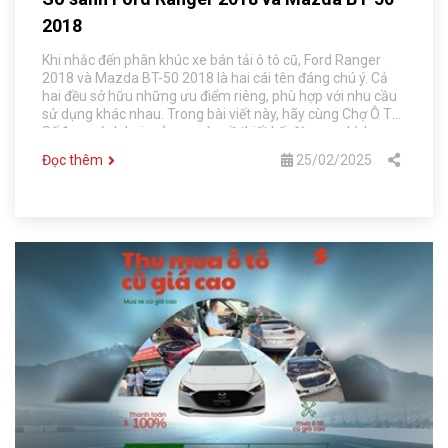
2018
Khi nhắc đến phân khúc xe bán tải ô tô cũ, Ford Ranger
2018 và Mazda BT-50 2018 là hai cái tên đáng chú ý. Cả
hai đều sở hữu những ưu điểm riêng, phù hợp với nhu cầu
sử dụng khác nhau. Trong bài viết này, hãy cùng Chợ Ô Tô
Số 1 so sánh hai mẫu xe này về thiết kế, động cơ, kích
thước, mâm lốp và các thông số kỹ thuật khác để giúp bạn
Đọc thêm
25/02/2025
đưa ra lựa chọn phù hợp.