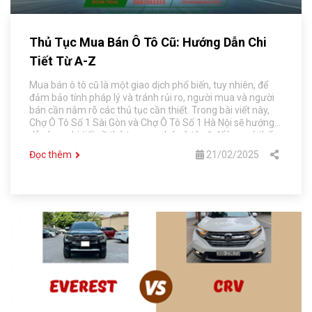
Thủ Tục Mua Bán Ô Tô Cũ: Hướng Dẫn Chi
Tiết Từ A-Z
Mua bán ô tô cũ là một giao dịch phổ biến, tuy nhiên, để
đảm bảo tính pháp lý và tránh rủi ro, người mua và người
bán cần nắm rõ các thủ tục cần thiết. Trong bài viết này,
Chợ Ô Tô Số 1 Sài Gòn và Chợ Ô Tô Số 1 Hà Nội sẽ hướng
dẫn bạn chi tiết về thủ tục mua bán ô tô cũ để bạn có thể
thực hiện giao dịch một cách an toàn và thuận lợi.
Đọc thêm
21/02/2025