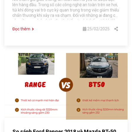
lên hàng đầu. Trong số các công nghệ an toàn trên xe hơi,
túi khí đóng vai trò cực kỳ quan trọng trong việc giảm thiểu
chấn thương khi xảy ra va chạm. Đối với những ai đang có
nhu cầu mua bán ô tô cũ, việc kiểm tra hệ thống túi khí là
điều không thể bỏ qua để đảm bảo an toàn cho bản thân
Đọc thêm
25/02/2025
và gia đình. Trong bài viết này, Chợ Ô Tô Số 1 Hà Nội sẽ
cùng bạn tìm hiểu chi tiết về túi khí ô tô, tầm quan trọng
của nó và cách kiểm tra khi mua bán xe
So sánh Ford Ranger 2018 và Mazda BT-50