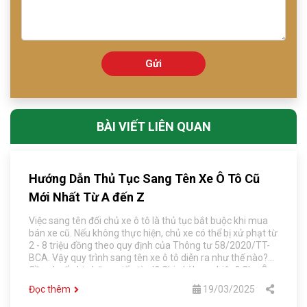
Gửi
BÀI VIẾT LIÊN QUAN
Hướng Dẫn Thủ Tục Sang Tên Xe Ô Tô Cũ
Mới Nhất Từ A đến Z
Việc sang tên đổi chủ xe ô tô là thủ tục bắt buộc khi mua
bán xe cũ. Nếu không thực hiện, chủ xe có thể bị xử phạt từ
2 - 8 triệu đồng theo quy định của Thông tư 58/2020/TT-
BCA. Vậy quy trình sang tên xe ô tô diễn ra như thế nào?
Cần chuẩn bị những giấy tờ gì? Chi phí bao nhiêu? Chợ Ô
Tô Số 1 Hà Nội sẽ hướng dẫn chi tiết từ A-Z để bạn có thể
Đọc thêm
19/03/2025
hoàn tất thủ tục nhanh chóng, tránh sai sót.