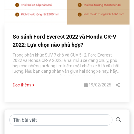
So sánh Ford Everest 2022 và Honda CR-V
2022: Lựa chọn nào phù hợp?
Trong phân khúc SUV 7 chỗ và CUV 5+2, Ford Everest
2022 và Honda CR-V 2022 là hai mẫu xe đáng chú ý, phù
hợp cho những ai đang tìm kiếm một chiếc xe ô tô cũ chất
lượng. Nếu bạn đang phân vân giữa hai dòng xe này, hãy
cùng chợ xe ô tô cũ "Chợ Ô Tô Số 1 Hà Nội" đánh giá chi
tiết về thiết kế, nội ngoại thất, kích thước, khả năng vận
Đọc thêm
19/02/2025
hành và thông số kỹ thuật.