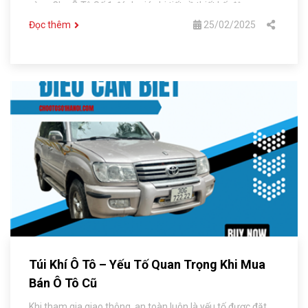
cùng Chợ Ô Tô Số 1 đánh giá chi tiết về thiết kế, động cơ,
mâm lốp và các thông số khác biệt của hai mẫu xe này
Đọc thêm
25/02/2025
Túi Khí Ô Tô – Yếu Tố Quan Trọng Khi Mua
Bán Ô Tô Cũ
Khi tham gia giao thông, an toàn luôn là yếu tố được đặt