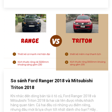
So sánh Ford Ranger 2018 và Mitsubishi
Triton 2018
Khi nhắc đến dòng bán tải ô tô cũ, Ford Ranger 2018 và
Mitsubishi Triton 2018 là hai cái tên được nhiều khách
hàng quan tâm. Cả hai đều có những ưu điểm riêng,
nhưng đâu mới là lựa chọn tốt nhất dành cho bạn? Hãy