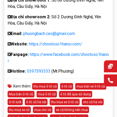
❎
Địa chỉ showroom 1:
Số 68 Dương Đình Nghệ, Yên
Hòa, Cầu Giấy, Hà Nội
❎
Địa chỉ showroom 2:
Số 2 Dương Đình Nghệ, Yên
Hòa, Cầu Giấy, Hà Nội
❎
Email:
phuongbach.ceo@gmail.com
❎
Website:
https://chootoso1hanoi.com/
❎Fanpage:
https://www.facebook.com/chootoso1hano
i
❎
Hotline:
0397393333
(Mr.Phương)
Xem thêm:
thu mua ô tô cũ
ô tô cũ
mua bán xe ô tô cũ
Mua bán ô tô cũ
mua ô tô cũ
ô tô đã qua sử dụng
ô tô lướt
ô tô cũ hà nội
thu mua xe ô tô cũ
oto cũ hà nội
thu mua xe cũ
mua oto cũ
xe cũ không nên mua