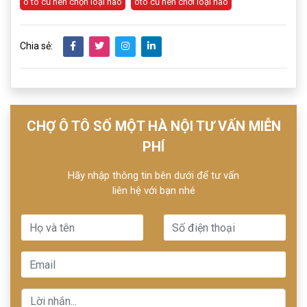
ô tô cũ nên chọn loại nào
oto cũ nên chơi loại nào
Chia sẻ:
CHỢ Ô TÔ SỐ MỘT HÀ NỘI TƯ VẤN MIỄN
PHÍ
Hãy nhập thông tin bên dưới để tư vấn
liên hệ với bạn nhé