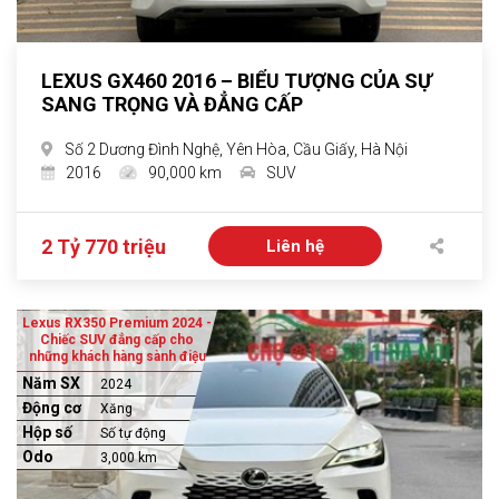
LEXUS GX460 2016 – BIỂU TƯỢNG CỦA SỰ
SANG TRỌNG VÀ ĐẲNG CẤP
Số 2 Dương Đình Nghệ, Yên Hòa, Cầu Giấy, Hà Nội
2016
90,000 km
SUV
2 Tỷ 770 triệu
Liên hệ
Lexus RX350 Premium 2024 -
Chiếc SUV đẳng cấp cho
những khách hàng sành điệu
Năm SX
2024
Động cơ
Xăng
Hộp số
Số tự động
Odo
3,000 km