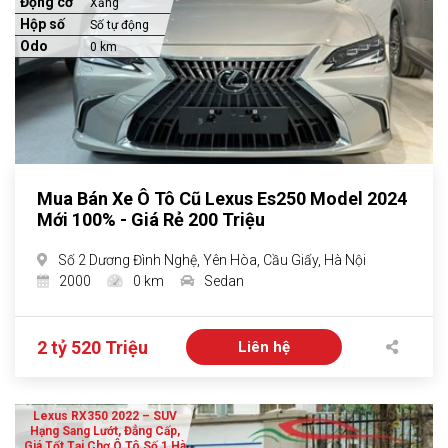
Động cơ
Xăng
Hộp số
Số tự động
Odo
0 km
Mua Bán Xe Ô Tô Cũ Lexus Es250 Model 2024
Mới 100% - Giá Rẻ 200 Triệu
Số 2 Dương Đình Nghệ, Yên Hòa, Cầu Giấy, Hà Nội
2000
0 km
Sedan
2 tỷ 520 Triệu
Liên hệ
Lexus RX350 2022 – SUV
Hạng Sang Lướt, Đẳng Cấp,
Giá Tốt Tại Chợ Ô Tô Số 1 Hà