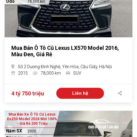
Odo
78,000 km
Mua Bán Ô Tô Cũ Lexus LX570 Model 2016,
Màu Đen, Giá Rẻ
Số 2 Dương Đình Nghệ, Yên Hòa, Cầu Giấy, Hà Nội
2015
78,000 km
SUV
4 tỷ 750 triệu
Liên hệ
Mua Bán Xe Ô Tô Cũ Lexus
Es250 Model 2024 Mới 100%
- Giá Rẻ 200 Triệu
Năm SX
2000