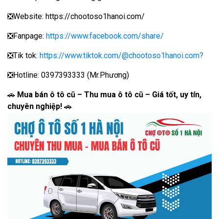
❎Website: https://chootoso1hanoi.com/
❎Fanpage:
https://www.facebook.com/share/
❎Tik tok:
https://www.tiktok.com/@chootoso1hanoi.com?
❎Hotline: 0397393333 (Mr.Phương)
🚗
Mua bán ô tô cũ – Thu mua ô tô cũ – Giá tốt, uy tín,
chuyên nghiệp!
🚗