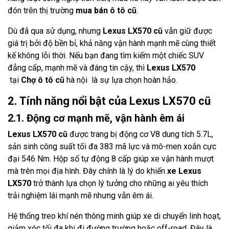
đón trên thị trường
mua bán ô tô cũ
.
Dù đã qua sử dụng, nhưng
Lexus LX570 cũ
vẫn giữ được
giá trị bởi độ bền bỉ, khả năng vận hành mạnh mẽ cùng thiết
kế không lỗi thời. Nếu bạn đang tìm kiếm một chiếc SUV
đẳng cấp, mạnh mẽ và đáng tin cậy, thì
Lexus LX570
tại
Chợ ô tô cũ
hà nội là sự lựa chọn hoàn hảo.
2. Tính năng nổi bật của Lexus LX570 cũ
2.1. Động cơ mạnh mẽ, vận hành êm ái
Lexus LX570 cũ
được trang bị động cơ V8 dung tích 5.7L,
sản sinh công suất tối đa 383 mã lực và mô-men xoắn cực
đại 546 Nm. Hộp số tự động 8 cấp giúp xe vận hành mượt
mà trên mọi địa hình. Đây chính là lý do khiến
xe Lexus
LX570
trở thành lựa chọn lý tưởng cho những ai yêu thích
trải nghiệm lái mạnh mẽ nhưng vẫn êm ái.
Hệ thống treo khí nén thông minh giúp xe di chuyển linh hoạt,
giảm xóc tối đa khi đi đường trường hoặc off-road. Đây là