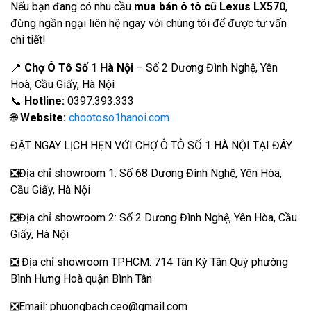
Nếu bạn đang có nhu cầu
mua bán ô tô cũ Lexus LX570
,
đừng ngần ngại liên hệ ngay với chúng tôi để được tư vấn
chi tiết!
📍
Chợ Ô Tô Số 1 Hà Nội
– Số 2 Dương Đình Nghệ, Yên
Hoà, Cầu Giấy, Hà Nội
📞
Hotline:
0397.393.333
🌐
Website:
chootoso1hanoi.com
ĐẶT NGAY LỊCH HẸN VỚI CHỢ Ô TÔ SỐ 1 HÀ NỘI TẠI ĐÂY
❎Địa chỉ showroom 1: Số 68 Dương Đình Nghệ, Yên Hòa,
Cầu Giấy, Hà Nội
❎Địa chỉ showroom 2: Số 2 Dương Đình Nghệ, Yên Hòa, Cầu
Giấy, Hà Nội
❎ Địa chỉ showroom TPHCM: 714 Tân Kỳ Tân Quý phường
Bình Hưng Hoà quận Bình Tân
❎Email: phuongbach.ceo@gmail.com