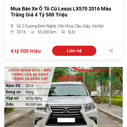
Mua Bán Xe Ô Tô Cũ Lexus LX570 2016 Màu
Trắng Giá 4 Tỷ 500 Triệu
Số 2 Dương Đình Nghệ, Yên Hòa, Cầu Giấy, Hà Nội
2016
55,000 km
SUV
4 tỷ 500 triệu
Liên hệ
LEXUS GX460 2016 – BIỂU
TƯỢNG CỦA SỰ SANG
TRỌNG VÀ ĐẲNG CẤP
Năm SX
2016
Động cơ
Xăng
Hộp số
Số tự động
Odo
90,000 km