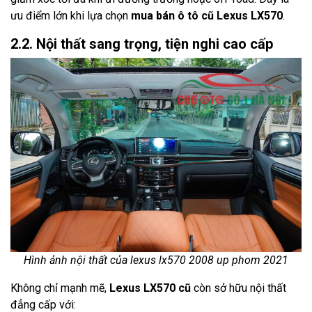
ưu điểm lớn khi lựa chọn
mua bán ô tô cũ Lexus LX570
.
2.2. Nội thất sang trọng, tiện nghi cao cấp
Hình ảnh nội thất của lexus lx570 2008 up phom 2021
Không chỉ mạnh mẽ,
Lexus LX570 cũ
còn sở hữu nội thất
đẳng cấp với: