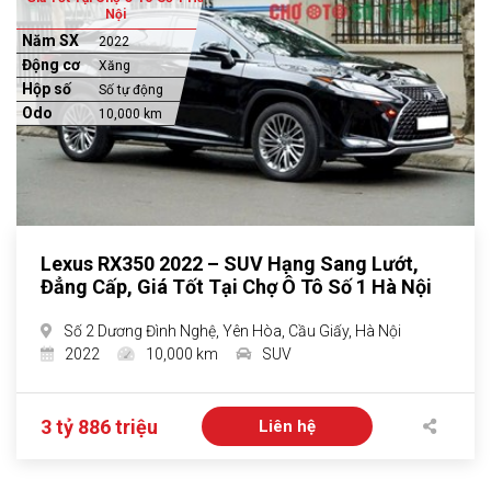
Nội
Năm SX
2022
Động cơ
Xăng
Hộp số
Số tự động
Odo
10,000 km
Lexus RX350 2022 – SUV Hạng Sang Lướt,
Đẳng Cấp, Giá Tốt Tại Chợ Ô Tô Số 1 Hà Nội
Số 2 Dương Đình Nghệ, Yên Hòa, Cầu Giấy, Hà Nội
2022
10,000 km
SUV
3 tỷ 886 triệu
Liên hệ