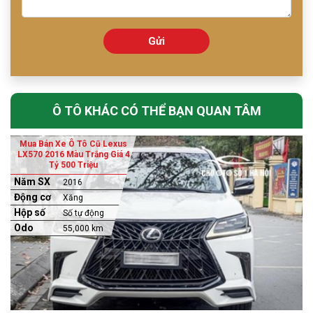
Gửi
Ô TÔ KHÁC CÓ THỂ BẠN QUAN TÂM
Mua Bán Xe Ô Tô Cũ Lexus
LX570 2016 Màu Trắng Giá 4
Tỷ 500 Triệu
Năm SX
2016
Động cơ
Xăng
Hộp số
Số tự động
Odo
55,000 km