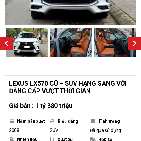
LEXUS LX570 CŨ – SUV HẠNG SANG VỚI
ĐẲNG CẤP VƯỢT THỜI GIAN
Giá bán : 1 tỷ 880 triệu
Năm sản xuất
Kiểu dáng
Tình trạng
2008
SUV
Đã qua sử dụng
Nhiên liệu
Xuất xứ
Hộp số