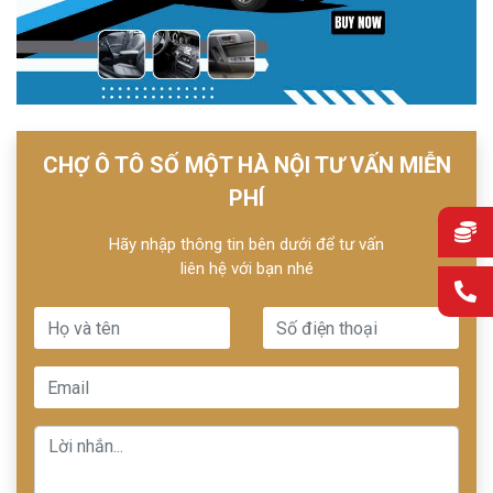
CHỢ Ô TÔ SỐ MỘT HÀ NỘI TƯ VẤN MIỄN
PHÍ
Hãy nhập thông tin bên dưới để tư vấn
liên hệ với bạn nhé