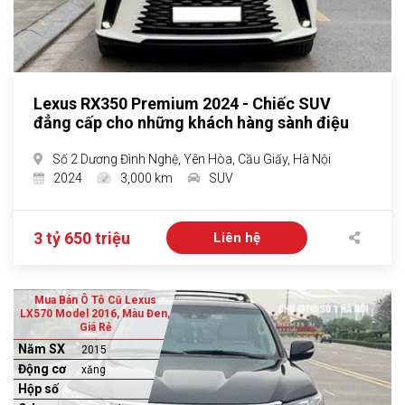
Lexus RX350 Premium 2024 - Chiếc SUV
đẳng cấp cho những khách hàng sành điệu
Số 2 Dương Đình Nghệ, Yên Hòa, Cầu Giấy, Hà Nội
2024
3,000 km
SUV
3 tỷ 650 triệu
Liên hệ
Mua Bán Ô Tô Cũ Lexus
LX570 Model 2016, Màu Đen,
Giá Rẻ
Năm SX
2015
Động cơ
xăng
Hộp số