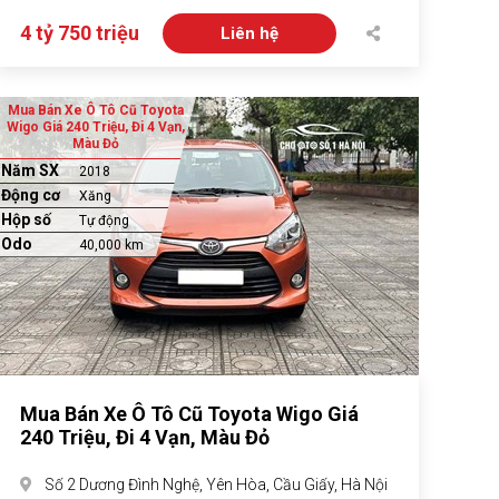
4 tỷ 750 triệu
Liên hệ
Mua Bán Xe Ô Tô Cũ Toyota
Wigo Giá 240 Triệu, Đi 4 Vạn,
Màu Đỏ
Năm SX
2018
Động cơ
Xăng
Hộp số
Tự động
Odo
40,000 km
Mua Bán Xe Ô Tô Cũ Toyota Wigo Giá
240 Triệu, Đi 4 Vạn, Màu Đỏ
Số 2 Dương Đình Nghệ, Yên Hòa, Cầu Giấy, Hà Nội