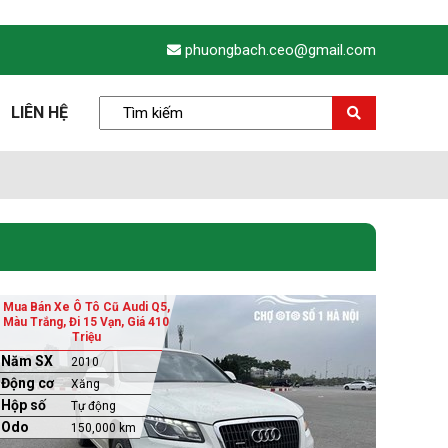
phuongbach.ceo@gmail.com
LIÊN HỆ
Mua Bán Xe Ô Tô Cũ Audi Q5,
Màu Trắng, Đi 15 Vạn, Giá 410
Triệu
Năm SX
2010
Động cơ
Xăng
Hộp số
Tự động
Odo
150,000 km