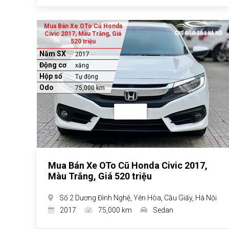
Mua Bán Xe OTo Cũ Honda
Civic 2017, Màu Trắng, Giá
520 triệu
Năm SX
2017
Động cơ
xăng
Hộp số
Tự động
Odo
75,000 km
Mua Bán Xe OTo Cũ Honda Civic 2017,
Màu Trắng, Giá 520 triệu
Số 2 Dương Đình Nghệ, Yên Hòa, Cầu Giấy, Hà Nội
2017
75,000 km
Sedan