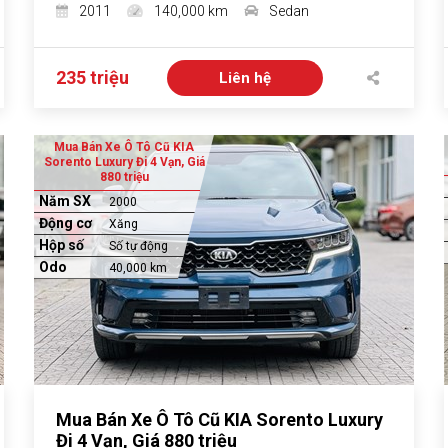
2011
140,000 km
Sedan
235 triệu
Liên hệ
Mua Bán Xe Ô Tô Cũ KIA
Sorento Luxury Đi 4 Vạn, Giá
880 triệu
Năm SX
2000
Động cơ
Xăng
Hộp số
Số tự động
Odo
40,000 km
Mua Bán Xe Ô Tô Cũ KIA Sorento Luxury
Đi 4 Vạn, Giá 880 triệu