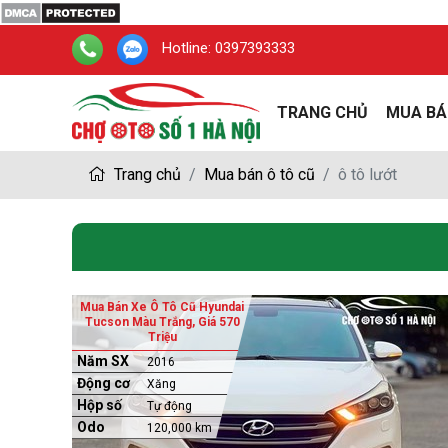
Hotline:
0397393333
TRANG CHỦ
MUA BÁ
Trang chủ
Mua bán ô tô cũ
ô tô lướt
Mua Bán Xe Ô Tô Cũ Hyundai
Tucson Màu Trắng, Giá 570
Triệu
Năm SX
2016
Động cơ
Xăng
Hộp số
Tự động
Odo
120,000 km