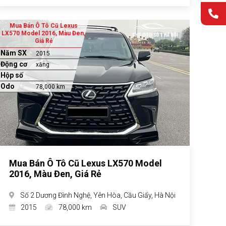
Mua Bán Ô Tô Cũ Lexus
LX570 Model 2016, Màu Đen,
Giá Rẻ
Năm SX
2015
Động cơ
xăng
Hộp số
Odo
78,000 km
Mua Bán Ô Tô Cũ Lexus LX570 Model
2016, Màu Đen, Giá Rẻ
Số 2 Dương Đình Nghệ, Yên Hòa, Cầu Giấy, Hà Nội
2015
78,000 km
SUV