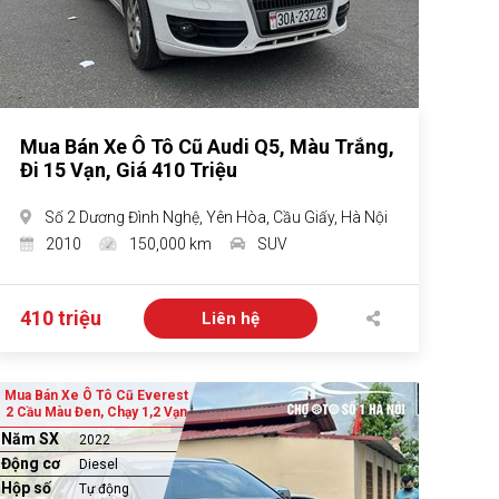
Mua Bán Xe Ô Tô Cũ Audi Q5, Màu Trắng,
Đi 15 Vạn, Giá 410 Triệu
Số 2 Dương Đình Nghệ, Yên Hòa, Cầu Giấy, Hà Nội
2010
150,000 km
SUV
410 triệu
Liên hệ
Mua Bán Xe Ô Tô Cũ Everest
2 Cầu Màu Đen, Chạy 1,2 Vạn
Năm SX
2022
Động cơ
Diesel
Hộp số
Tự động