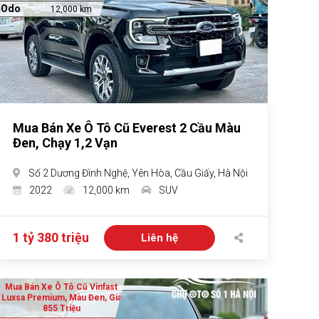
Odo
12,000 km
Mua Bán Xe Ô Tô Cũ Everest 2 Cầu Màu
Đen, Chạy 1,2 Vạn
Số 2 Dương Đình Nghệ, Yên Hòa, Cầu Giấy, Hà Nội
2022
12,000 km
SUV
1 tỷ 380 triệu
Liên hệ
Mua Bán Xe Ô Tô Cũ Vinfast
Luxsa Premium, Màu Đen, Giá
855 Triệu