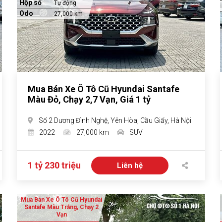
Hộp số
Tự động
Odo
27,000 km
Mua Bán Xe Ô Tô Cũ Hyundai Santafe
Màu Đỏ, Chạy 2,7 Vạn, Giá 1 tỷ
Số 2 Dương Đình Nghệ, Yên Hòa, Cầu Giấy, Hà Nội
2022
27,000 km
SUV
1 tỷ 230 triệu
Liên hệ
Mua Bán Xe Ô Tô Cũ Hyundai
Santafe Màu Trắng, Chạy 2
Vạn