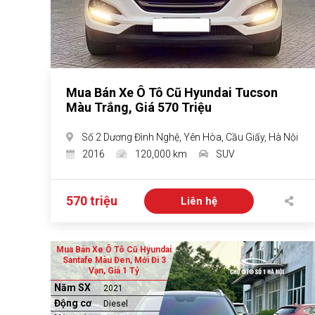
Mua Bán Xe Ô Tô Cũ Hyundai Tucson
Màu Trắng, Giá 570 Triệu
Số 2 Dương Đình Nghệ, Yên Hòa, Cầu Giấy, Hà Nội
2016
120,000 km
SUV
570 triệu
Liên hệ
Mua Bán Xe Ô Tô Cũ Hyundai
Santafe Màu Đen, Mới Đi 3
Vạn, Giá 1 Tỷ
Năm SX
2021
Động cơ
Diesel