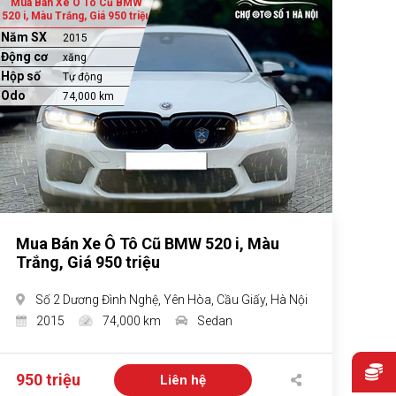
Mua Bán Xe Ô Tô Cũ BMW
520 i, Màu Trắng, Giá 950 triệu
Năm SX
2015
Động cơ
xăng
Hộp số
Tự động
Odo
74,000 km
Mua Bán Xe Ô Tô Cũ BMW 520 i, Màu
Trắng, Giá 950 triệu
Số 2 Dương Đình Nghệ, Yên Hòa, Cầu Giấy, Hà Nội
2015
74,000 km
Sedan
950 triệu
Liên hệ