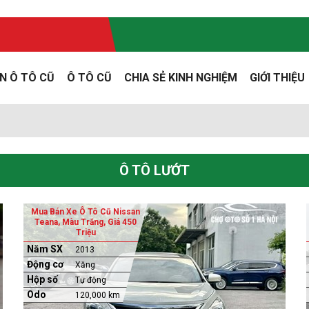
N Ô TÔ CŨ
Ô TÔ CŨ
CHIA SẺ KINH NGHIỆM
GIỚI THIỆU
Ô TÔ LƯỚT
Mua Bán Xe Ô Tô Cũ Nissan
Teana, Màu Trắng, Giá 450
Triệu
Năm SX
2013
Động cơ
Xăng
Hộp số
Tự động
Odo
120,000 km