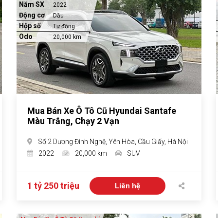
Năm SX
2022
Động cơ
Dầu
Hộp số
Tự động
Odo
20,000 km
Mua Bán Xe Ô Tô Cũ Hyundai Santafe
Màu Trắng, Chạy 2 Vạn
Số 2 Dương Đình Nghệ, Yên Hòa, Cầu Giấy, Hà Nội
2022
20,000 km
SUV
1 tỷ 250 triệu
Liên hệ