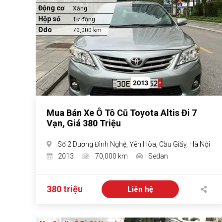
Động cơ
Xăng
Hộp số
Tự động
Odo
70,000 km
Mua Bán Xe Ô Tô Cũ Toyota Altis Đi 7
Vạn, Giá 380 Triệu
Số 2 Dương Đình Nghệ, Yên Hòa, Cầu Giấy, Hà Nội
2013
70,000 km
Sedan
380 triệu
Liên hệ