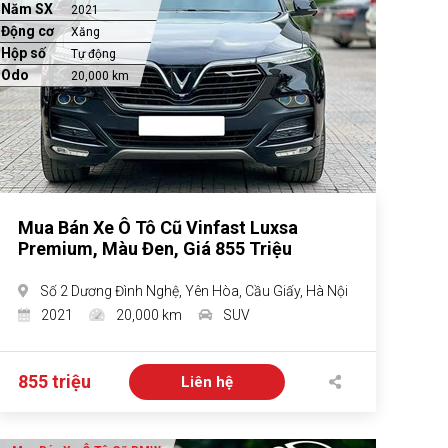
Năm SX
2021
Động cơ
Xăng
Hộp số
Tự động
Odo
20,000 km
Mua Bán Xe Ô Tô Cũ Vinfast Luxsa
Premium, Màu Đen, Giá 855 Triệu
Số 2 Dương Đình Nghệ, Yên Hòa, Cầu Giấy, Hà Nội
2021
20,000 km
SUV
855 triệu
Liên hệ