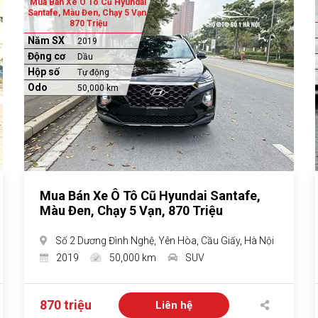
Mua Bán Xe Ô Tô Cũ Hyundai
Santafe, Màu Đen, Chạy 5 Vạn,
870 Triệu
Năm SX
2019
Động cơ
Dầu
Hộp số
Tự động
Odo
50,000 km
Mua Bán Xe Ô Tô Cũ Hyundai Santafe,
Màu Đen, Chạy 5 Vạn, 870 Triệu
Số 2 Dương Đình Nghệ, Yên Hòa, Cầu Giấy, Hà Nội
2019
50,000 km
SUV
870 triệu
Liên hệ