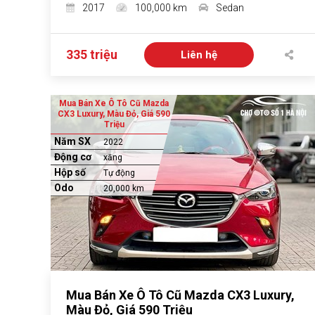
2017
100,000 km
Sedan
335 triệu
Liên hệ
Mua Bán Xe Ô Tô Cũ Mazda
CX3 Luxury, Màu Đỏ, Giá 590
Triệu
Năm SX
2022
Động cơ
xăng
Hộp số
Tự động
Odo
20,000 km
Mua Bán Xe Ô Tô Cũ Mazda CX3 Luxury,
Màu Đỏ, Giá 590 Triệu