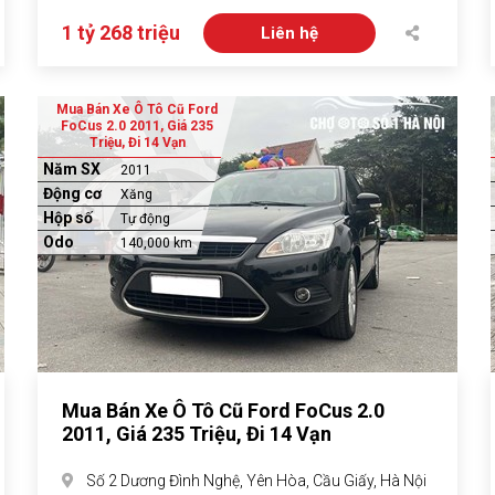
1 tỷ 268 triệu
Liên hệ
Mua Bán Xe Ô Tô Cũ Ford
FoCus 2.0 2011, Giá 235
Triệu, Đi 14 Vạn
Năm SX
2011
Động cơ
Xăng
Hộp số
Tự động
Odo
140,000 km
Mua Bán Xe Ô Tô Cũ Ford FoCus 2.0
2011, Giá 235 Triệu, Đi 14 Vạn
Số 2 Dương Đình Nghệ, Yên Hòa, Cầu Giấy, Hà Nội