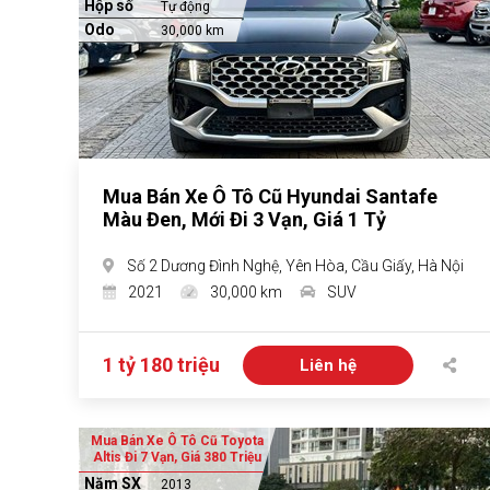
Hộp số
Tự động
Odo
30,000 km
Mua Bán Xe Ô Tô Cũ Hyundai Santafe
Màu Đen, Mới Đi 3 Vạn, Giá 1 Tỷ
Số 2 Dương Đình Nghệ, Yên Hòa, Cầu Giấy, Hà Nội
2021
30,000 km
SUV
1 tỷ 180 triệu
Liên hệ
Mua Bán Xe Ô Tô Cũ Toyota
Altis Đi 7 Vạn, Giá 380 Triệu
Năm SX
2013