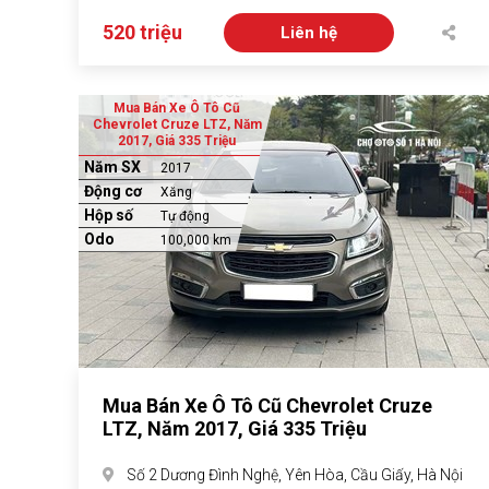
520 triệu
Liên hệ
Mua Bán Xe Ô Tô Cũ
Chevrolet Cruze LTZ, Năm
2017, Giá 335 Triệu
Năm SX
2017
Động cơ
Xăng
Hộp số
Tự động
Odo
100,000 km
Mua Bán Xe Ô Tô Cũ Chevrolet Cruze
LTZ, Năm 2017, Giá 335 Triệu
Số 2 Dương Đình Nghệ, Yên Hòa, Cầu Giấy, Hà Nội