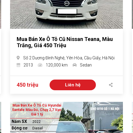
Mua Bán Xe Ô Tô Cũ Nissan Teana, Màu
Trắng, Giá 450 Triệu
Số 2 Dương Đình Nghệ, Yên Hòa, Cầu Giấy, Hà Nội
2013
120,000 km
Sedan
450 triệu
Liên hệ
Mua Bán Xe Ô Tô Cũ Hyundai
Santafe Màu Đỏ, Chạy 2,7 Vạn,
Giá 1 tỷ
Năm SX
2022
Động cơ
Diesel