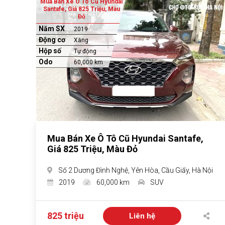
Mua Bán Xe Ô Tô Cũ Hyundai
Santafe, Giá 825 Triệu, Màu
Đỏ
Năm SX
2019
Động cơ
Xăng
Hộp số
Tự động
Odo
60,000 km
Mua Bán Xe Ô Tô Cũ Hyundai Santafe,
Giá 825 Triệu, Màu Đỏ
Số 2 Dương Đình Nghệ, Yên Hòa, Cầu Giấy, Hà Nội
2019
60,000 km
SUV
825 triệu
Liên hệ