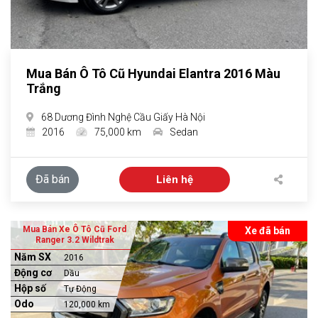
Mua Bán Ô Tô Cũ Hyundai Elantra 2016 Màu
Trắng
68 Dương Đình Nghệ Cầu Giấy Hà Nội
2016
75,000 km
Sedan
Đã bán
Liên hệ
Mua Bán Xe Ô Tô Cũ Ford
Xe đã bán
Ranger 3.2 Wildtrak
Năm SX
2016
Động cơ
Dầu
Hộp số
Tự Động
Odo
120,000 km