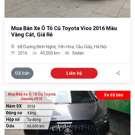
Mua Bán Xe Ô Tô Cũ Toyota Vios 2016 Màu
Vàng Cát, Giá Rẻ
68 Dương Đình Nghệ, Yên Hòa, Cầu Giấy, Hà Nội
2016
40,000 km
Sedan
Đã bán
Liên hệ
Mua Bán Xe Ô Tô Cũ Toyota
Xe đã bán
Innova 2016
Năm SX
2016
Động cơ
Xăng
Hộp số
Tự động
Odo
50,000 km