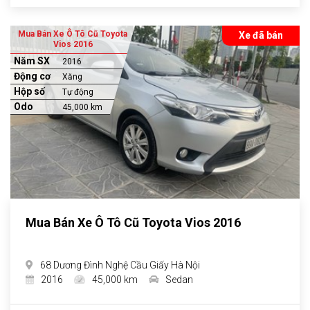
Mua Bán Xe Ô Tô Cũ Toyota
Xe đã bán
Vios 2016
Năm SX
2016
Động cơ
Xăng
Hộp số
Tự động
Odo
45,000 km
Mua Bán Xe Ô Tô Cũ Toyota Vios 2016
68 Dương Đình Nghệ Cầu Giấy Hà Nội
2016
45,000 km
Sedan