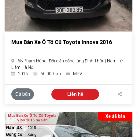
Mua Bán Xe Ô Tô Cũ Toyota Innova 2016
68 Phạm Hùng (Đối diện cổng làng Đình Thôn) Nam Từ
Liêm Hà Nội
2016
50,000 km
MPV
Đã bán
Liên hệ
Mua Bán Xe Ô Tô Cũ Toyota
Xe đã bán
Vios 2015 Số Sàn
Năm SX
2015
Động cơ
Xăng