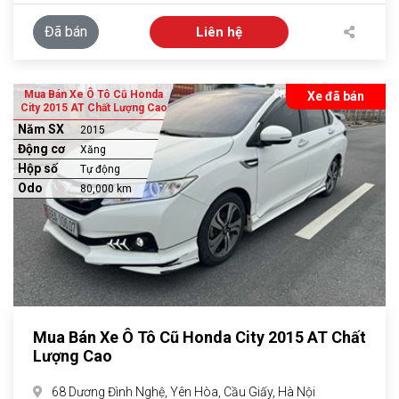
Đã bán
Liên hệ
Mua Bán Xe Ô Tô Cũ Honda
Xe đã bán
City 2015 AT Chất Lượng Cao
Năm SX
2015
Động cơ
Xăng
Hộp số
Tự động
Odo
80,000 km
Mua Bán Xe Ô Tô Cũ Honda City 2015 AT Chất
Lượng Cao
68 Dương Đình Nghệ, Yên Hòa, Cầu Giấy, Hà Nội