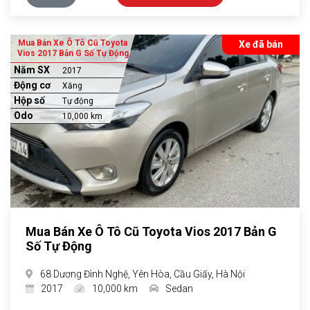
Mua Bán Xe Ô Tô Cũ Toyota
Xe đã bán
Vios 2017 Bản G Số Tự Động
Năm SX
2017
Động cơ
Xăng
Hộp số
Tự động
Odo
10,000 km
Mua Bán Xe Ô Tô Cũ Toyota Vios 2017 Bản G
Số Tự Động
68 Dương Đình Nghệ, Yên Hòa, Cầu Giấy, Hà Nội
2017
10,000 km
Sedan