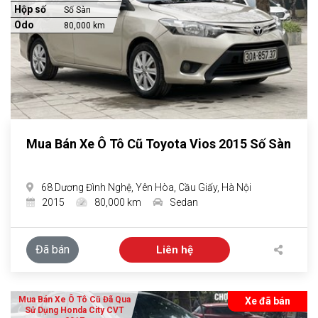
Hộp số
Số Sàn
Odo
80,000 km
Mua Bán Xe Ô Tô Cũ Toyota Vios 2015 Số Sàn
68 Dương Đình Nghệ, Yên Hòa, Cầu Giấy, Hà Nội
2015
80,000 km
Sedan
Đã bán
Liên hệ
Mua Bán Xe Ô Tô Cũ Đã Qua
Xe đã bán
Sử Dụng Honda City CVT