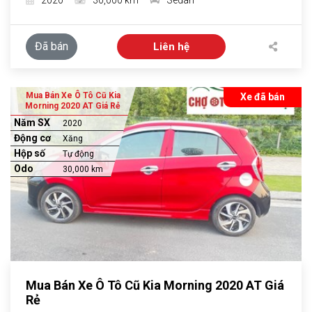
2020
30,000 km
Sedan
Đã bán
Liên hệ
Mua Bán Xe Ô Tô Cũ Kia
Xe đã bán
Morning 2020 AT Giá Rẻ
Năm SX
2020
Động cơ
Xăng
Hộp số
Tự động
Odo
30,000 km
Mua Bán Xe Ô Tô Cũ Kia Morning 2020 AT Giá
Rẻ