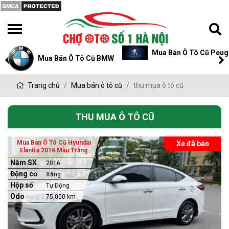
Mua Bán Ô Tô Cũ Peugeot
Mua Bán Ô Tô Cũ P
Trang chủ
Mua bán ô tô cũ
thu mua ô tô cũ
THU MUA Ô TÔ CŨ
Mua Bán Ô Tô Cũ Hyundai
Xe đã bán
Elantra 2016 Màu Trắng
Năm SX
2016
Động cơ
Xăng
Hộp số
Tự Động
Odo
75,000 km