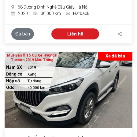
68 Dương Đình Nghệ Cầu Giấy Hà Nội
2020
30,000 km
Hatback
Đã bán
Liên hệ
Mua Bán Ô Tô Cũ Xe Hyundai
Xe đã bán
Tucson 2019 Màu Trắng
Năm SX
2019
Động cơ
Xăng
Hộp số
Tự động
Odo
40,000 km