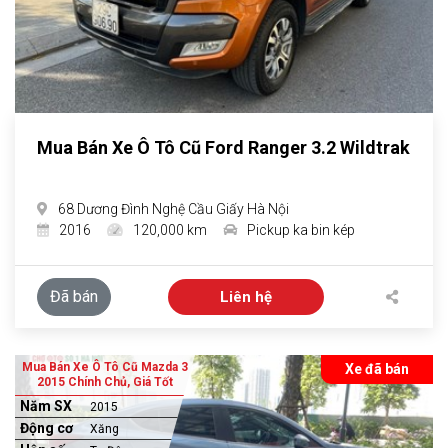
Mua Bán Xe Ô Tô Cũ Ford Ranger 3.2 Wildtrak
68 Dương Đình Nghệ Cầu Giấy Hà Nội
2016
120,000 km
Pickup ka bin kép
Đã bán
Liên hệ
Mua Bán Xe Ô Tô Cũ Mazda 3
Xe đã bán
2015 Chính Chủ, Giá Tốt
Năm SX
2015
Động cơ
Xăng