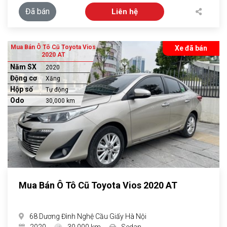
Đã bán
Liên hệ
Mua Bán Ô Tô Cũ Toyota Vios
Xe đã bán
2020 AT
Năm SX
2020
Động cơ
Xăng
Hộp số
Tự động
Odo
30,000 km
Mua Bán Ô Tô Cũ Toyota Vios 2020 AT
68 Dương Đình Nghệ Cầu Giấy Hà Nội