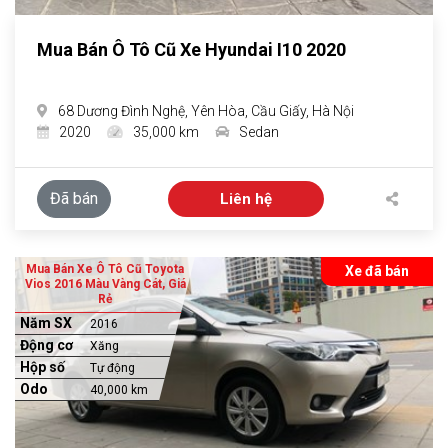
Mua Bán Ô Tô Cũ Xe Hyundai I10 2020
68 Dương Đình Nghệ, Yên Hòa, Cầu Giấy, Hà Nội
2020
35,000 km
Sedan
Đã bán
Liên hệ
Mua Bán Xe Ô Tô Cũ Toyota
Xe đã bán
Vios 2016 Màu Vàng Cát, Giá
Rẻ
Năm SX
2016
Động cơ
Xăng
Hộp số
Tự động
Odo
40,000 km