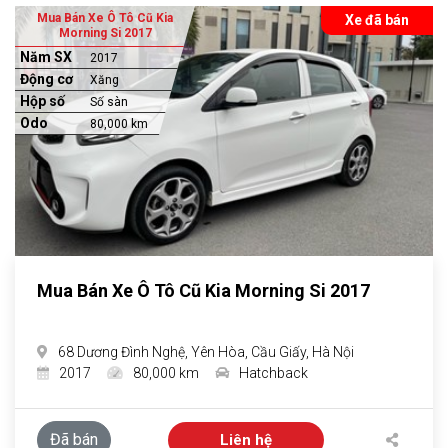
Mua Bán Xe Ô Tô Cũ Kia
Xe đã bán
Morning Si 2017
Năm SX
2017
Động cơ
Xăng
Hộp số
Số sàn
Odo
80,000 km
Mua Bán Xe Ô Tô Cũ Kia Morning Si 2017
68 Dương Đình Nghệ, Yên Hòa, Cầu Giấy, Hà Nội
2017
80,000 km
Hatchback
Đã bán
Liên hệ