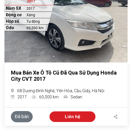
2017
Năm SX
2017
Động cơ
Xăng
Hộp số
Tự động
Odo
60,000 km
Mua Bán Xe Ô Tô Cũ Đã Qua Sử Dụng Honda
City CVT 2017
68 Dương Đình Nghệ, Yên Hòa, Cầu Giấy, Hà Nội
2017
60,000 km
Sedan
Đã bán
Liên hệ