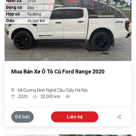
Năm SX
2020
Động cơ
Dầu
Hộp số
Tự động
Odo
20,000 km
Mua Bán Xe Ô Tô Cũ Ford Range 2020
68 Dương Đình Nghệ Cầu Giấy Hà Nội
2020
20,000 km
Đã bán
Liên hệ