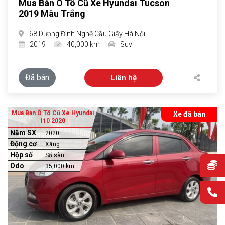
Mua Bán Ô Tô Cũ Xe Hyundai Tucson
2019 Màu Trắng
68 Dương Đình Nghệ Cầu Giấy Hà Nội
2019
40,000 km
Suv
Đã bán
Liên hệ
Mua Bán Ô Tô Cũ Xe Hyundai
Xe đã bán
I10 2020
Năm SX
2020
Động cơ
Xăng
Hộp số
Số sàn
Odo
35,000 km