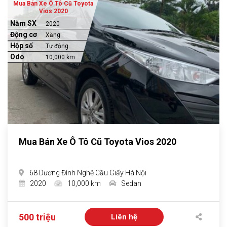
Mua Bán Xe Ô Tô Cũ Toyota
Vios 2020
Năm SX
2020
Động cơ
Xăng
Hộp số
Tự động
Odo
10,000 km
Mua Bán Xe Ô Tô Cũ Toyota Vios 2020
68 Dương Đình Nghệ Cầu Giấy Hà Nội
2020
10,000 km
Sedan
500 triệu
Liên hệ