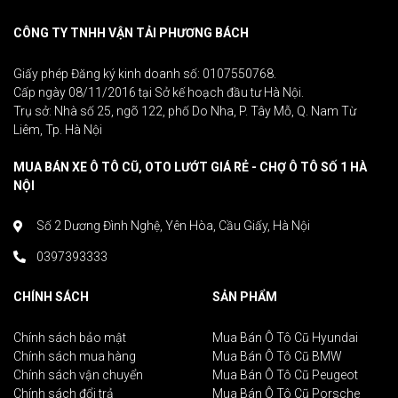
CÔNG TY TNHH VẬN TẢI PHƯƠNG BÁCH
Giấy phép Đăng ký kinh doanh số: 0107550768.
Cấp ngày 08/11/2016 tại Sở kế hoạch đầu tư Hà Nội.
Trụ sở: Nhà số 25, ngõ 122, phố Do Nha, P. Tây Mỗ, Q. Nam Từ
Liêm, Tp. Hà Nội
MUA BÁN XE Ô TÔ CŨ, OTO LƯỚT GIÁ RẺ - CHỢ Ô TÔ SỐ 1 HÀ
NỘI
Số 2 Dương Đình Nghệ, Yên Hòa, Cầu Giấy, Hà Nội
0397393333
CHÍNH SÁCH
SẢN PHẨM
Chính sách bảo mật
Mua Bán Ô Tô Cũ Hyundai
Chính sách mua hàng
Mua Bán Ô Tô Cũ BMW
Chính sách vận chuyển
Mua Bán Ô Tô Cũ Peugeot
Chính sách đổi trả
Mua Bán Ô Tô Cũ Porsche