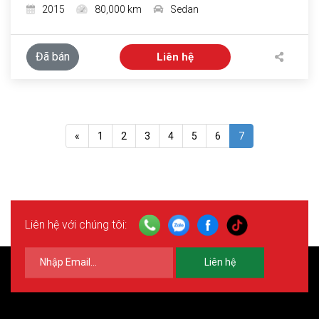
2015
80,000 km
Sedan
Đã bán
Liên hệ
«
1
2
3
4
5
6
7
Liên hệ với chúng tôi:
Liên hệ