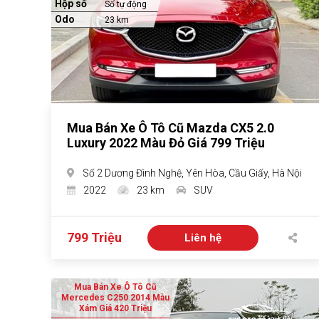
Hộp số
Số tự động
Odo
23 km
Mua Bán Xe Ô Tô Cũ Mazda CX5 2.0
Luxury 2022 Màu Đỏ Giá 799 Triệu
Số 2 Dương Đình Nghệ, Yên Hòa, Cầu Giấy, Hà Nội
2022
23 km
SUV
799 Triệu
Liên hệ
Mua Bán Xe Ô Tô Cũ
Mercedes C250 2014 Màu
Xám Giá 420 Triệu