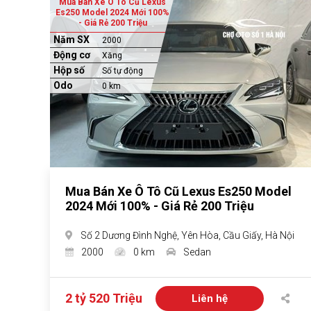
Mua Bán Xe Ô Tô Cũ Lexus
Es250 Model 2024 Mới 100%
- Giá Rẻ 200 Triệu
Năm SX
2000
Động cơ
Xăng
Hộp số
Số tự động
Odo
0 km
Mua Bán Xe Ô Tô Cũ Lexus Es250 Model
2024 Mới 100% - Giá Rẻ 200 Triệu
Số 2 Dương Đình Nghệ, Yên Hòa, Cầu Giấy, Hà Nội
2000
0 km
Sedan
2 tỷ 520 Triệu
Liên hệ