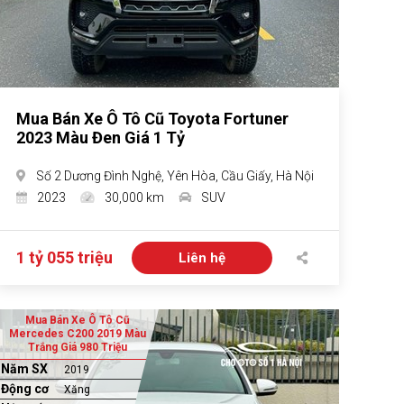
Mua Bán Xe Ô Tô Cũ Toyota Fortuner
2023 Màu Đen Giá 1 Tỷ
Số 2 Dương Đình Nghệ, Yên Hòa, Cầu Giấy, Hà Nội
2023
30,000 km
SUV
1 tỷ 055 triệu
Liên hệ
Mua Bán Xe Ô Tô Cũ
Mercedes C200 2019 Màu
Trắng Giá 980 Triệu
Năm SX
2019
Động cơ
Xăng