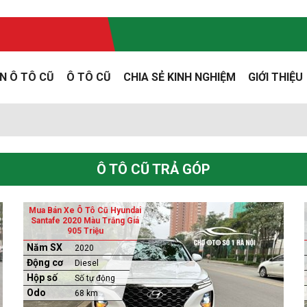
N Ô TÔ CŨ
Ô TÔ CŨ
CHIA SẺ KINH NGHIỆM
GIỚI THIỆU
Ô TÔ CŨ TRẢ GÓP
Mua Bán Xe Ô Tô Cũ Hyundai
Santafe 2020 Màu Trắng Giá
905 Triệu
Năm SX
2020
Động cơ
Diesel
Hộp số
Số tự động
Odo
68 km