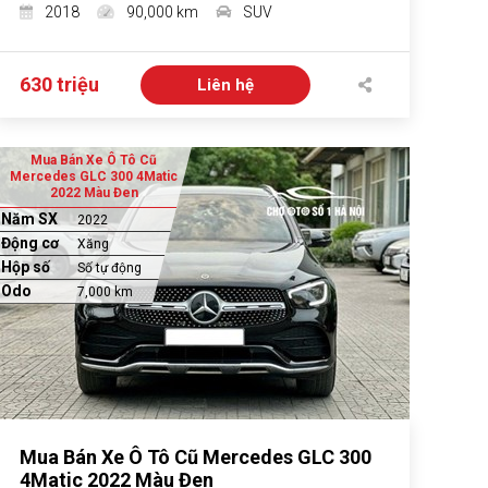
2018
90,000 km
SUV
630 triệu
Liên hệ
Mua Bán Xe Ô Tô Cũ
Mercedes GLC 300 4Matic
2022 Màu Đen
Năm SX
2022
Động cơ
Xăng
Hộp số
Số tự động
Odo
7,000 km
Mua Bán Xe Ô Tô Cũ Mercedes GLC 300
4Matic 2022 Màu Đen