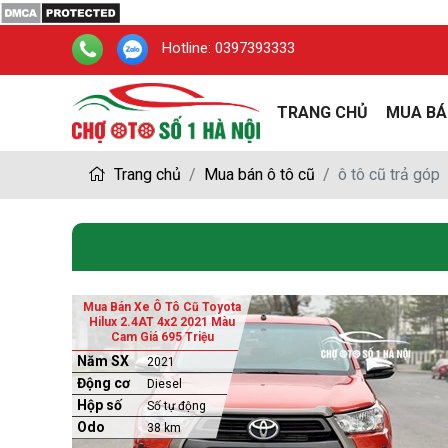
Hotline:
0397393333
TRANG CHỦ
MUA BÁ
Trang chủ
Mua bán ô tô cũ
ô tô cũ trả góp
Mua Bán Xe Ô Tô Cũ Toyota
Hilux 2.4AT 4x2 2021 Màu
Cam Giá 695 Triệu
Năm SX
2021
Động cơ
Diesel
Hộp số
Số tự động
Odo
38 km