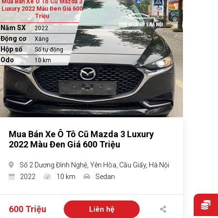
Mua Bán Xe Ô Tô Cũ Mazda 3
Luxury 2022 Màu Đen Giá 600
Triệu
Năm SX
2022
Động cơ
Xăng
Hộp số
Số tự động
Odo
10 km
Mua Bán Xe Ô Tô Cũ Mazda 3 Luxury
2022 Màu Đen Giá 600 Triệu
Số 2 Dương Đình Nghệ, Yên Hòa, Cầu Giấy, Hà Nội
2022
10 km
Sedan
600 Triệu
Liên hệ