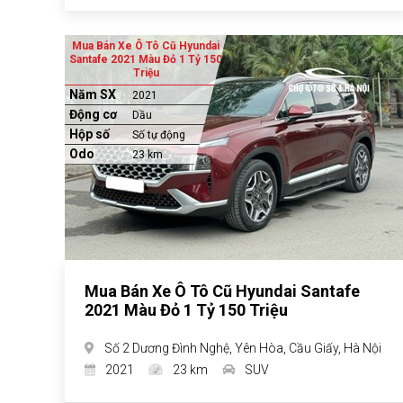
Mua Bán Xe Ô Tô Cũ Hyundai
Santafe 2021 Màu Đỏ 1 Tỷ 150
Triệu
Năm SX
2021
Động cơ
Dầu
Hộp số
Số tự động
Odo
23 km
Mua Bán Xe Ô Tô Cũ Hyundai Santafe
2021 Màu Đỏ 1 Tỷ 150 Triệu
Số 2 Dương Đình Nghệ, Yên Hòa, Cầu Giấy, Hà Nội
2021
23 km
SUV