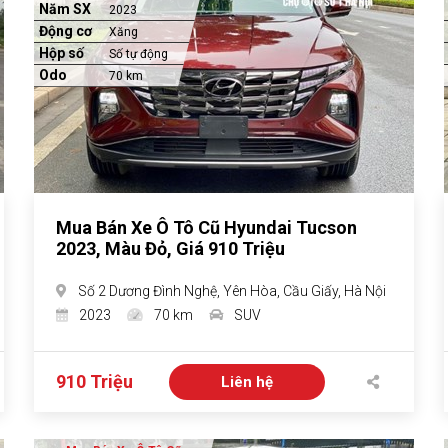
Năm SX
2023
Động cơ
Xăng
Hộp số
Số tự động
Odo
70 km
Mua Bán Xe Ô Tô Cũ Hyundai Tucson
2023, Màu Đỏ, Giá 910 Triệu
Số 2 Dương Đình Nghệ, Yên Hòa, Cầu Giấy, Hà Nội
2023
70 km
SUV
910 Triệu
Liên hệ