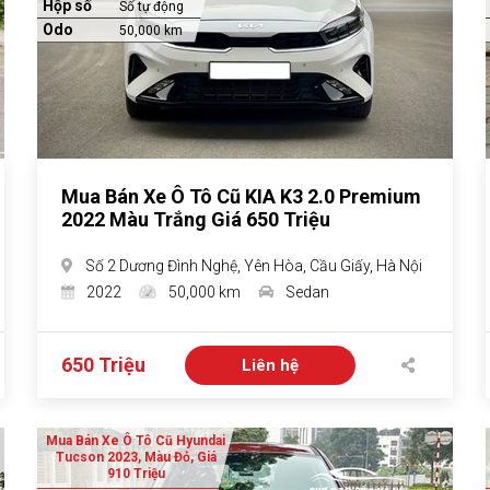
Hộp số
Số tự động
Odo
50,000 km
Mua Bán Xe Ô Tô Cũ KIA K3 2.0 Premium
2022 Màu Trắng Giá 650 Triệu
Số 2 Dương Đình Nghệ, Yên Hòa, Cầu Giấy, Hà Nội
2022
50,000 km
Sedan
650 Triệu
Liên hệ
Mua Bán Xe Ô Tô Cũ Hyundai
Tucson 2023, Màu Đỏ, Giá
910 Triệu