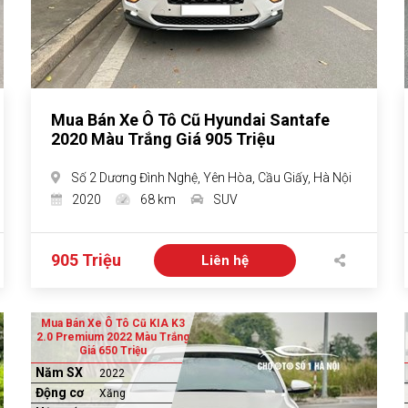
Mua Bán Xe Ô Tô Cũ Hyundai Santafe
2020 Màu Trắng Giá 905 Triệu
Số 2 Dương Đình Nghệ, Yên Hòa, Cầu Giấy, Hà Nội
2020
68 km
SUV
905 Triệu
Liên hệ
Mua Bán Xe Ô Tô Cũ KIA K3
2.0 Premium 2022 Màu Trắng
Giá 650 Triệu
Năm SX
2022
Động cơ
Xăng