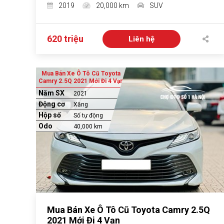
2019
20,000 km
SUV
620 triệu
Liên hệ
Mua Bán Xe Ô Tô Cũ Toyota
Camry 2.5Q 2021 Mới Đi 4 Vạn
Năm SX
2021
Động cơ
Xăng
Hộp số
Số tự động
Odo
40,000 km
Mua Bán Xe Ô Tô Cũ Toyota Camry 2.5Q
2021 Mới Đi 4 Vạn