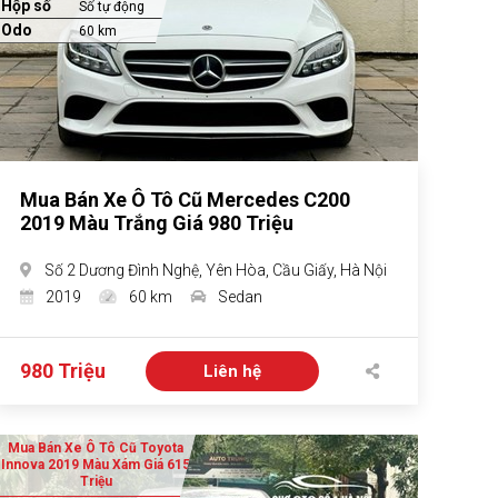
Hộp số
Số tự động
Odo
60 km
Mua Bán Xe Ô Tô Cũ Mercedes C200
2019 Màu Trắng Giá 980 Triệu
Số 2 Dương Đình Nghệ, Yên Hòa, Cầu Giấy, Hà Nội
2019
60 km
Sedan
980 Triệu
Liên hệ
Mua Bán Xe Ô Tô Cũ Toyota
Innova 2019 Màu Xám Giá 615
Triệu