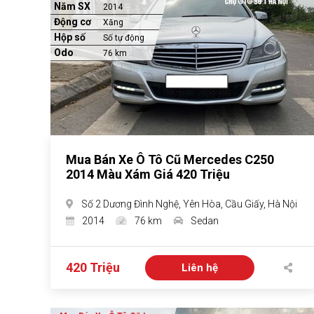
Năm SX
2014
Động cơ
Xăng
Hộp số
Số tự động
Odo
76 km
Mua Bán Xe Ô Tô Cũ Mercedes C250
2014 Màu Xám Giá 420 Triệu
Số 2 Dương Đình Nghệ, Yên Hòa, Cầu Giấy, Hà Nội
2014
76 km
Sedan
420 Triệu
Liên hệ