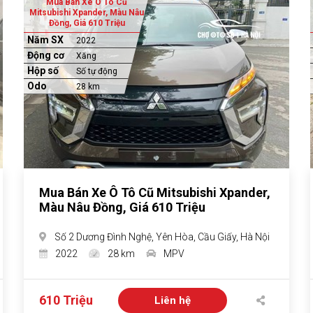
Mua Bán Xe Ô Tô Cũ
Mitsubishi Xpander, Màu Nâu
Đồng, Giá 610 Triệu
Năm SX
2022
Động cơ
Xăng
Hộp số
Số tự động
Odo
28 km
Mua Bán Xe Ô Tô Cũ Mitsubishi Xpander,
Màu Nâu Đồng, Giá 610 Triệu
Số 2 Dương Đình Nghệ, Yên Hòa, Cầu Giấy, Hà Nội
2022
28 km
MPV
610 Triệu
Liên hệ