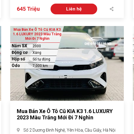
645 Triệu
Liên hệ
Mua Bán Xe Ô Tô Cũ KIA K3
1.6 LUXURY 2023 Màu Trắng
Mới Đi 7 Nghìn
Năm SX
2000
Động cơ
Xăng
Hộp số
Số tự động
Odo
7,000 km
Mua Bán Xe Ô Tô Cũ KIA K3 1.6 LUXURY
2023 Màu Trắng Mới Đi 7 Nghìn
Số 2 Dương Đình Nghệ, Yên Hòa, Cầu Giấy, Hà Nội