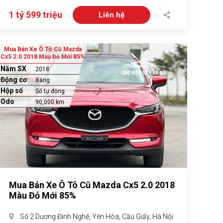
1 tỷ 599 triệu
Liên hệ
Mua Bán Xe Ô Tô Cũ Mazda
Cx5 2.0 2018 Màu Đỏ Mới 85%
Năm SX
2018
Động cơ
Xăng
Hộp số
Số tự động
Odo
90,000 km
Mua Bán Xe Ô Tô Cũ Mazda Cx5 2.0 2018
Màu Đỏ Mới 85%
Số 2 Dương Đình Nghệ, Yên Hòa, Cầu Giấy, Hà Nội