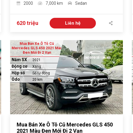
2000
7,000 km
Sedan
620 triệu
Liên hệ
Mua Bán Xe Ô Tô Cũ
Mercedes GLS 450 2021 Màu
Đen Mới Đi 2 Vạn
Năm SX
2021
Động cơ
Xăng
Hộp số
Số tự động
Odo
20 km
Mua Bán Xe Ô Tô Cũ Mercedes GLS 450
2021 Màu Đen Mới Đi 2 Vạn