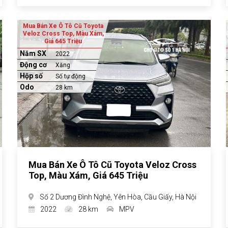
Mua Bán Xe Ô Tô Cũ Toyota
Veloz Cross Top, Màu Xám,
Giá 645 Triệu
Năm SX
2022
Động cơ
Xăng
Hộp số
Số tự động
Odo
28 km
Mua Bán Xe Ô Tô Cũ Toyota Veloz Cross
Top, Màu Xám, Giá 645 Triệu
Số 2 Dương Đình Nghệ, Yên Hòa, Cầu Giấy, Hà Nội
2022
28 km
MPV