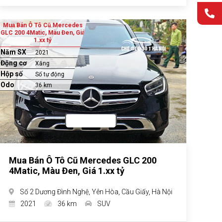
Mua Bán Ô Tô Cũ Mercedes
GLC 200 4Matic, Màu Đen, Giá
1.xx tỷ
Năm SX
2021
Động cơ
Xăng
Hộp số
Số tự động
Odo
36 km
Mua Bán Ô Tô Cũ Mercedes GLC 200
4Matic, Màu Đen, Giá 1.xx tỷ
Số 2 Dương Đình Nghệ, Yên Hòa, Cầu Giấy, Hà Nội
2021
36 km
SUV