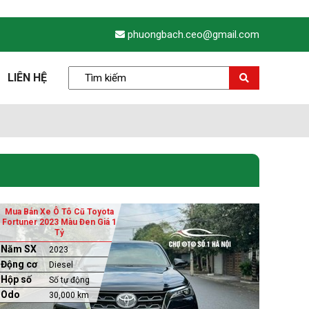
phuongbach.ceo@gmail.com
LIÊN HỆ
Mua Bán Xe Ô Tô Cũ Toyota
Fortuner 2023 Màu Đen Giá 1
Tỷ
Năm SX
2023
Động cơ
Diesel
Hộp số
Số tự động
Odo
30,000 km