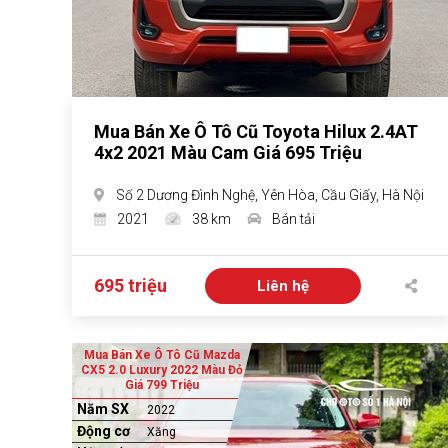
Mua Bán Xe Ô Tô Cũ Toyota Hilux 2.4AT
4x2 2021 Màu Cam Giá 695 Triệu
Số 2 Dương Đình Nghệ, Yên Hòa, Cầu Giấy, Hà Nội
2021
38 km
Bán tải
695 triệu
Liên hệ
Mua Bán Xe Ô Tô Cũ Mazda
CX5 2.0 Luxury 2022 Màu Đỏ
Giá 799 Triệu
Năm SX
2022
Động cơ
Xăng