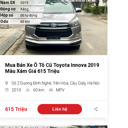
Năm SX
2019
Động cơ
Xăng
Hộp số
Số tự động
Odo
60 km
Mua Bán Xe Ô Tô Cũ Toyota Innova 2019
Màu Xám Giá 615 Triệu
Số 2 Dương Đình Nghệ, Yên Hòa, Cầu Giấy, Hà Nội
2019
60 km
MPV
615 Triệu
Liên hệ