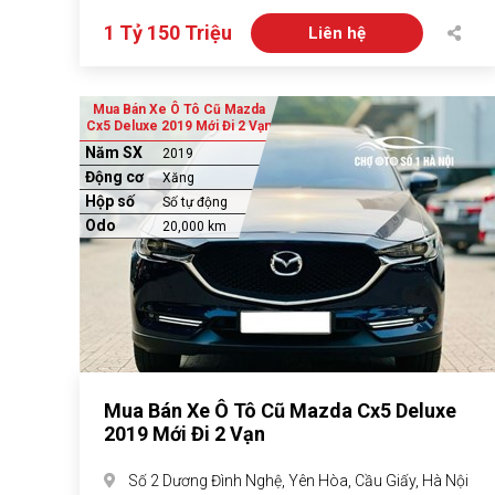
1 Tỷ 150 Triệu
Liên hệ
Mua Bán Xe Ô Tô Cũ Mazda
Cx5 Deluxe 2019 Mới Đi 2 Vạn
Năm SX
2019
Động cơ
Xăng
Hộp số
Số tự động
Odo
20,000 km
Mua Bán Xe Ô Tô Cũ Mazda Cx5 Deluxe
2019 Mới Đi 2 Vạn
Số 2 Dương Đình Nghệ, Yên Hòa, Cầu Giấy, Hà Nội