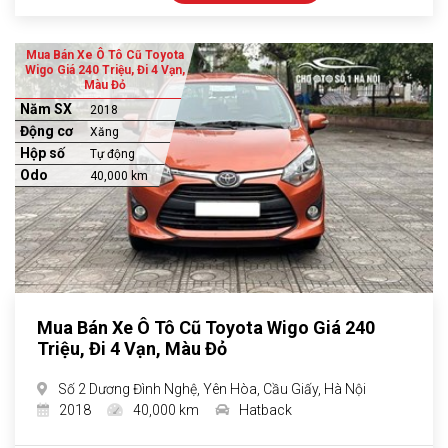
Mua Bán Xe Ô Tô Cũ Toyota
Wigo Giá 240 Triệu, Đi 4 Vạn,
Màu Đỏ
Năm SX
2018
Động cơ
Xăng
Hộp số
Tự động
Odo
40,000 km
Mua Bán Xe Ô Tô Cũ Toyota Wigo Giá 240
Triệu, Đi 4 Vạn, Màu Đỏ
Số 2 Dương Đình Nghệ, Yên Hòa, Cầu Giấy, Hà Nội
2018
40,000 km
Hatback