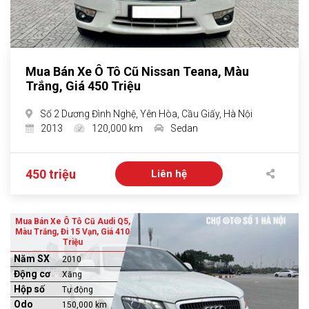
Mua Bán Xe Ô Tô Cũ Nissan Teana, Màu
Trắng, Giá 450 Triệu
Số 2 Dương Đình Nghệ, Yên Hòa, Cầu Giấy, Hà Nội
2013
120,000 km
Sedan
450 triệu
Liên hệ
Mua Bán Xe Ô Tô Cũ Audi Q5,
Màu Trắng, Đi 15 Vạn, Giá 410
Triệu
Năm SX
2010
Động cơ
Xăng
Hộp số
Tự động
Odo
150,000 km