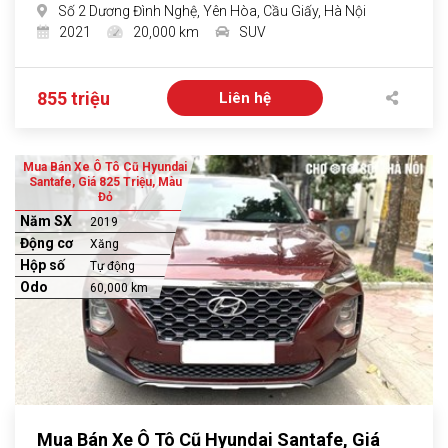
Số 2 Dương Đình Nghệ, Yên Hòa, Cầu Giấy, Hà Nội
2021
20,000 km
SUV
855 triệu
Liên hệ
Mua Bán Xe Ô Tô Cũ Hyundai
Santafe, Giá 825 Triệu, Màu
Đỏ
Năm SX
2019
Động cơ
Xăng
Hộp số
Tự động
Odo
60,000 km
Mua Bán Xe Ô Tô Cũ Hyundai Santafe, Giá