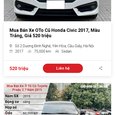
Mua Bán Xe OTo Cũ Honda Civic 2017, Màu
Trắng, Giá 520 triệu
Số 2 Dương Đình Nghệ, Yên Hòa, Cầu Giấy, Hà Nội
2017
75,000 km
Sedan
520 triệu
Liên hệ
Mua Bán Xe Ô Tô Cũ Toyota
Prado 2.7 Năm 2015
Năm SX
2015
Động cơ
xăng
Hộp số
Odo
60,000 km