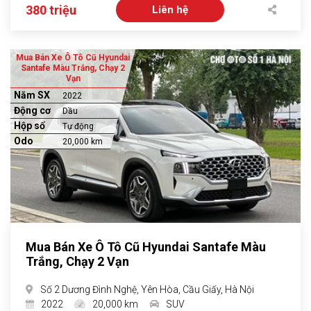
380 triệu
Liên hệ
Mua Bán Xe Ô Tô Cũ Hyundai
Santafe Màu Trắng, Chạy 2
Vạn
Năm SX
2022
Động cơ
Dầu
Hộp số
Tự động
Odo
20,000 km
Mua Bán Xe Ô Tô Cũ Hyundai Santafe Màu
Trắng, Chạy 2 Vạn
Số 2 Dương Đình Nghệ, Yên Hòa, Cầu Giấy, Hà Nội
2022
20,000 km
SUV