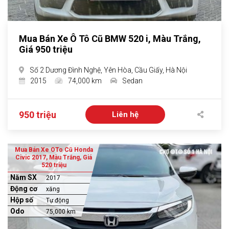
Mua Bán Xe Ô Tô Cũ BMW 520 i, Màu Trắng,
Giá 950 triệu
Số 2 Dương Đình Nghệ, Yên Hòa, Cầu Giấy, Hà Nội
2015
74,000 km
Sedan
950 triệu
Liên hệ
Mua Bán Xe OTo Cũ Honda
Civic 2017, Màu Trắng, Giá
520 triệu
Năm SX
2017
Động cơ
xăng
Hộp số
Tự động
Odo
75,000 km