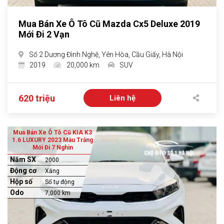
Mua Bán Xe Ô Tô Cũ Mazda Cx5 Deluxe 2019
Mới Đi 2 Vạn
Số 2 Dương Đình Nghệ, Yên Hòa, Cầu Giấy, Hà Nội
2019
20,000 km
SUV
620 triệu
Liên hệ
Mua Bán Xe Ô Tô Cũ KIA K3
1.6 LUXURY 2023 Màu Trắng
Mới Đi 7 Nghìn
Năm SX
2000
Động cơ
Xăng
Hộp số
Số tự động
Odo
7,000 km