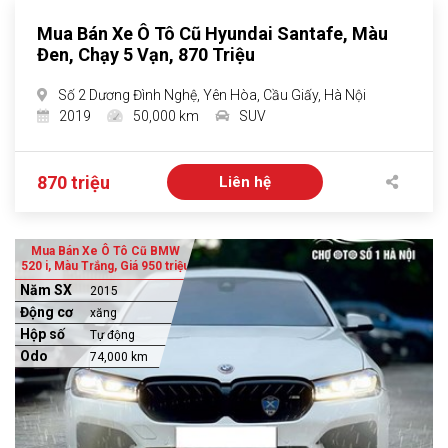
Mua Bán Xe Ô Tô Cũ Hyundai Santafe, Màu
Đen, Chạy 5 Vạn, 870 Triệu
Số 2 Dương Đình Nghệ, Yên Hòa, Cầu Giấy, Hà Nội
2019
50,000 km
SUV
870 triệu
Liên hệ
Mua Bán Xe Ô Tô Cũ BMW
520 i, Màu Trắng, Giá 950 triệu
Năm SX
2015
Động cơ
xăng
Hộp số
Tự động
Odo
74,000 km