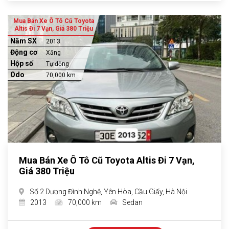
Mua Bán Xe Ô Tô Cũ Toyota
Altis Đi 7 Vạn, Giá 380 Triệu
Năm SX
2013
Động cơ
Xăng
Hộp số
Tự động
Odo
70,000 km
Mua Bán Xe Ô Tô Cũ Toyota Altis Đi 7 Vạn,
Giá 380 Triệu
Số 2 Dương Đình Nghệ, Yên Hòa, Cầu Giấy, Hà Nội
2013
70,000 km
Sedan