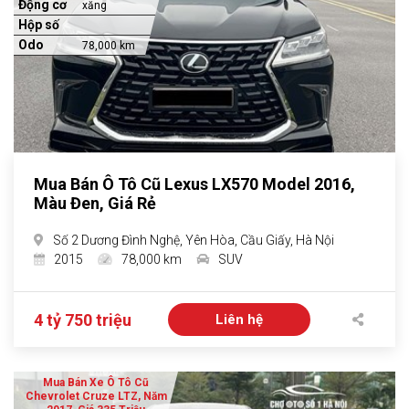
Động cơ
xăng
Hộp số
Odo
78,000 km
Mua Bán Ô Tô Cũ Lexus LX570 Model 2016,
Màu Đen, Giá Rẻ
Số 2 Dương Đình Nghệ, Yên Hòa, Cầu Giấy, Hà Nội
2015
78,000 km
SUV
4 tỷ 750 triệu
Liên hệ
Mua Bán Xe Ô Tô Cũ
Chevrolet Cruze LTZ, Năm