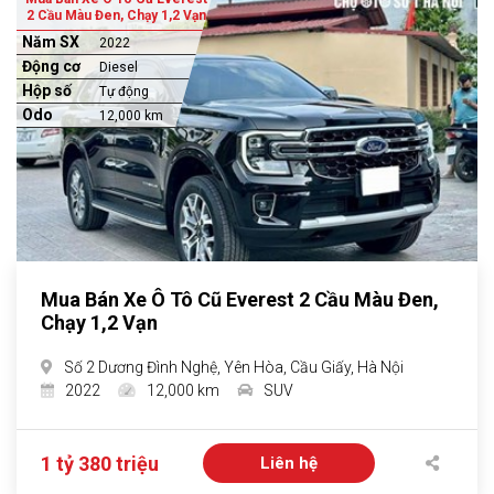
2 Cầu Màu Đen, Chạy 1,2 Vạn
Năm SX
2022
Động cơ
Diesel
Hộp số
Tự động
Odo
12,000 km
Mua Bán Xe Ô Tô Cũ Everest 2 Cầu Màu Đen,
Chạy 1,2 Vạn
Số 2 Dương Đình Nghệ, Yên Hòa, Cầu Giấy, Hà Nội
2022
12,000 km
SUV
1 tỷ 380 triệu
Liên hệ