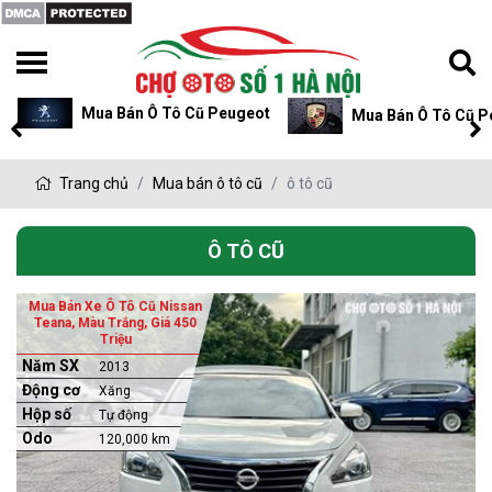
Mua Bán Ô Tô Cũ Peugeot
Mua Bán Ô Tô Cũ P
Trang chủ
Mua bán ô tô cũ
ô tô cũ
Ô TÔ CŨ
Mua Bán Xe Ô Tô Cũ Nissan
Teana, Màu Trắng, Giá 450
Triệu
Năm SX
2013
Động cơ
Xăng
Hộp số
Tự động
Odo
120,000 km