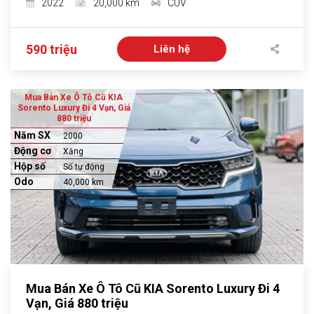
2022
20,000 km
CUV
590 triệu
Liên hệ
Mua Bán Xe Ô Tô Cũ KIA
Sorento Luxury Đi 4 Vạn, Giá
880 triệu
Năm SX
2000
Động cơ
Xăng
Hộp số
Số tự động
Odo
40,000 km
Mua Bán Xe Ô Tô Cũ KIA Sorento Luxury Đi 4
Vạn, Giá 880 triệu