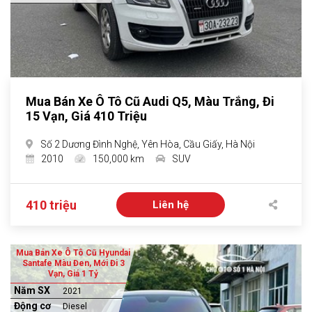
Mua Bán Xe Ô Tô Cũ Audi Q5, Màu Trắng, Đi
15 Vạn, Giá 410 Triệu
Số 2 Dương Đình Nghệ, Yên Hòa, Cầu Giấy, Hà Nội
2010
150,000 km
SUV
410 triệu
Liên hệ
Mua Bán Xe Ô Tô Cũ Hyundai
Santafe Màu Đen, Mới Đi 3
Vạn, Giá 1 Tỷ
Năm SX
2021
Động cơ
Diesel