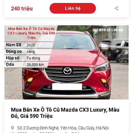
240 triệu
Liên hệ
Mua Bán Xe Ô Tô Cũ Mazda
CX3 Luxury, Màu Đỏ, Giá 590
Triệu
Năm SX
2022
Động cơ
xăng
Hộp số
Tự động
Odo
20,000 km
Mua Bán Xe Ô Tô Cũ Mazda CX3 Luxury, Màu
Đỏ, Giá 590 Triệu
Số 2 Dương Đình Nghệ, Yên Hòa, Cầu Giấy, Hà Nội