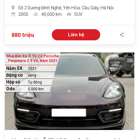
Số 2 Dương Đình Nghệ, Yên Hòa, Cầu Giấy, Hà Nội
2000
40,000 km
SUV
880 triệu
Liên hệ
Mua Bán Xe Ô Tô Cũ Porsche
Panamera 2.9 V6, Năm 2021
Năm SX
2021
Động cơ
xăng
Hộp số
Tự động
Odo
5,000 km