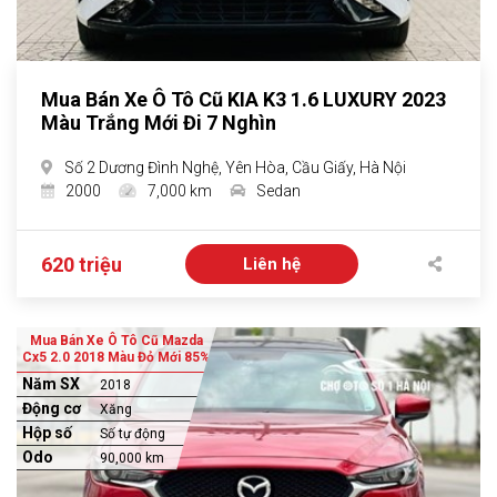
Mua Bán Xe Ô Tô Cũ KIA K3 1.6 LUXURY 2023
Màu Trắng Mới Đi 7 Nghìn
Số 2 Dương Đình Nghệ, Yên Hòa, Cầu Giấy, Hà Nội
2000
7,000 km
Sedan
620 triệu
Liên hệ
Mua Bán Xe Ô Tô Cũ Mazda
Cx5 2.0 2018 Màu Đỏ Mới 85%
Năm SX
2018
Động cơ
Xăng
Hộp số
Số tự động
Odo
90,000 km