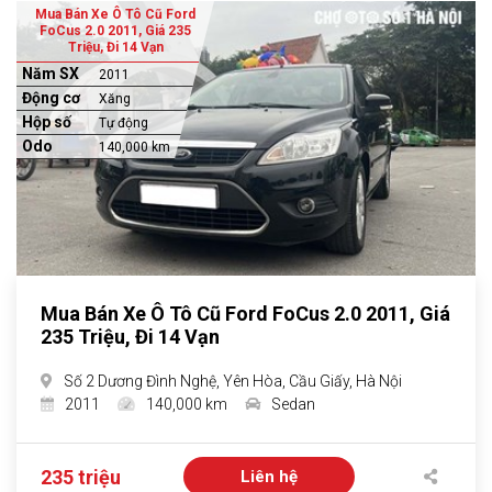
Mua Bán Xe Ô Tô Cũ Ford
FoCus 2.0 2011, Giá 235
Triệu, Đi 14 Vạn
Năm SX
2011
Động cơ
Xăng
Hộp số
Tự động
Odo
140,000 km
Mua Bán Xe Ô Tô Cũ Ford FoCus 2.0 2011, Giá
235 Triệu, Đi 14 Vạn
Số 2 Dương Đình Nghệ, Yên Hòa, Cầu Giấy, Hà Nội
2011
140,000 km
Sedan
235 triệu
Liên hệ