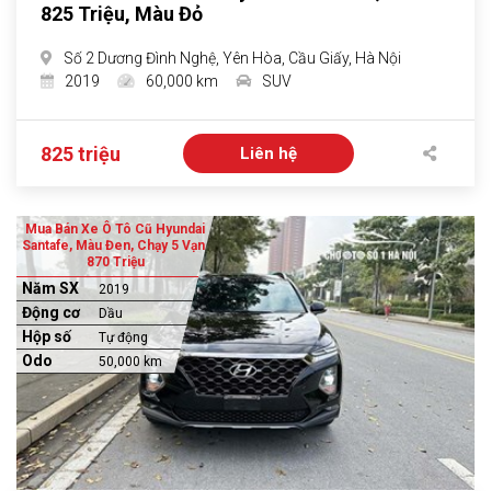
825 Triệu, Màu Đỏ
Số 2 Dương Đình Nghệ, Yên Hòa, Cầu Giấy, Hà Nội
2019
60,000 km
SUV
825 triệu
Liên hệ
Mua Bán Xe Ô Tô Cũ Hyundai
Santafe, Màu Đen, Chạy 5 Vạn,
870 Triệu
Năm SX
2019
Động cơ
Dầu
Hộp số
Tự động
Odo
50,000 km