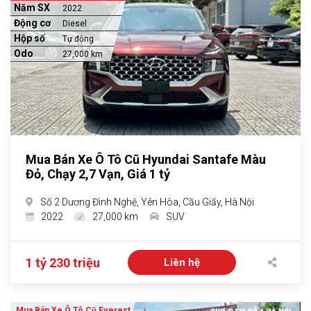
Năm SX
2022
Động cơ
Diesel
Hộp số
Tự động
Odo
27,000 km
Mua Bán Xe Ô Tô Cũ Hyundai Santafe Màu
Đỏ, Chạy 2,7 Vạn, Giá 1 tỷ
Số 2 Dương Đình Nghệ, Yên Hòa, Cầu Giấy, Hà Nội
2022
27,000 km
SUV
1 tỷ 230 triệu
Liên hệ
Mua Bán Xe Ô Tô Cũ Everest