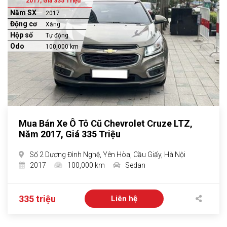
2017, Giá 335 Triệu
Năm SX
2017
Động cơ
Xăng
Hộp số
Tự động
Odo
100,000 km
Mua Bán Xe Ô Tô Cũ Chevrolet Cruze LTZ,
Năm 2017, Giá 335 Triệu
Số 2 Dương Đình Nghệ, Yên Hòa, Cầu Giấy, Hà Nội
2017
100,000 km
Sedan
335 triệu
Liên hệ