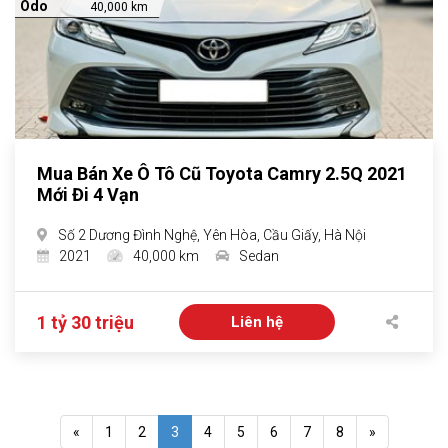
Odo
40,000 km
Mua Bán Xe Ô Tô Cũ Toyota Camry 2.5Q 2021
Mới Đi 4 Vạn
Số 2 Dương Đình Nghệ, Yên Hòa, Cầu Giấy, Hà Nội
2021
40,000 km
Sedan
1 tỷ 30 triệu
Liên hệ
«
1
2
3
4
5
6
7
8
»