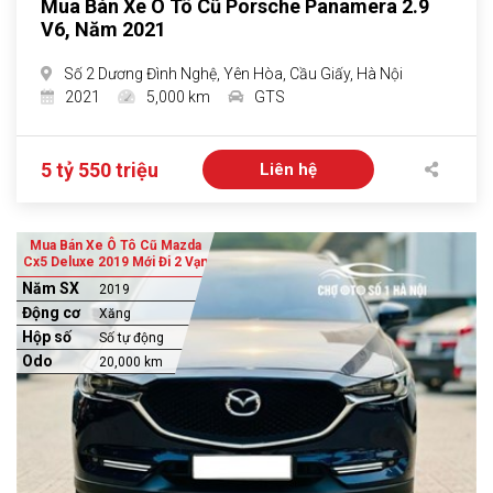
Mua Bán Xe Ô Tô Cũ Porsche Panamera 2.9
V6, Năm 2021
Số 2 Dương Đình Nghệ, Yên Hòa, Cầu Giấy, Hà Nội
2021
5,000 km
GTS
5 tỷ 550 triệu
Liên hệ
Mua Bán Xe Ô Tô Cũ Mazda
Cx5 Deluxe 2019 Mới Đi 2 Vạn
Năm SX
2019
Động cơ
Xăng
Hộp số
Số tự động
Odo
20,000 km