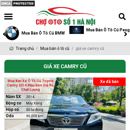
Mua Bán Ô Tô Cũ Peugeot
Mua Bán Ô Tô Cũ BMW
Trang chủ
Mua bán ô tô cũ
giá xe camry cũ
GIÁ XE CAMRY CŨ
Mua Bán Xe Ô Tô Cũ Toyota
Xe đã bán
Camry 2014 Màu Đen Giá Rẻ,
Chất Lượng
Năm SX
2014
Động cơ
Máy Xăng
Hộp số
Số tự động
Odo
90,000 km