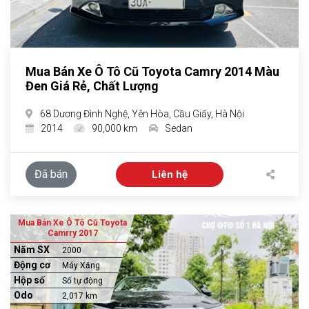
Mua Bán Xe Ô Tô Cũ Toyota Camry 2014 Màu
Đen Giá Rẻ, Chất Lượng
68 Dương Đình Nghệ, Yên Hòa, Cầu Giấy, Hà Nội
2014
90,000 km
Sedan
Đã bán
Liên hệ
Mua Bán Xe Ô Tô Cũ Toyota
Camrry 2017
Năm SX
2000
Động cơ
Máy Xăng
Hộp số
Số tự động
Odo
2,017 km