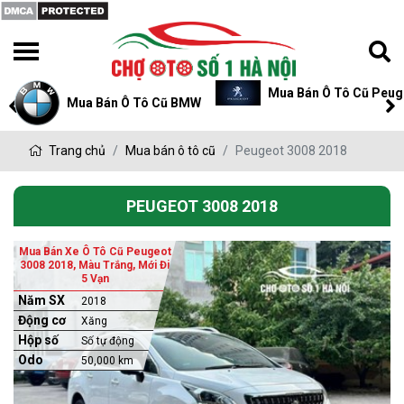
Mua Bán Ô Tô Cũ Peug
Mua Bán Ô Tô Cũ BMW
Trang chủ
Mua bán ô tô cũ
Peugeot 3008 2018
PEUGEOT 3008 2018
Mua Bán Xe Ô Tô Cũ Peugeot
3008 2018, Màu Trắng, Mới Đi
5 Vạn
Năm SX
2018
Động cơ
Xăng
Hộp số
Số tự động
Odo
50,000 km