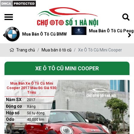
Mua Bán Ô Tô Cũ Peug
Mua Bán Ô Tô Cũ BMW
Trang chủ
Mua bán ô tô cũ
Xe Ô Tô Cũ Mini Cooper
XE Ô TÔ CŨ MINI COOPER
Mua Bán Xe Ô Tô Cũ Mini
Cooper 2017 Màu Đỏ Giá 930
Triệu
Năm SX
2017
Động cơ
Xăng
Hộp số
Số tự động
Odo
40,000 km