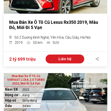
Mua Bán Xe Ô Tô Cũ Lexus Rx350 2019, Màu
Đỏ, Mới Đi 5 Vạn
Số 2 Dương Đình Nghệ, Yên Hòa, Cầu Giấy, Hà Nội
2019
50 km
SUV
2 tỷ 699 triệu
Liên hệ
Mua Bán Xe Ô Tô Cũ
VINFAST LUXA 2.0 TURBO
2022, Mới Đi 3,4 Vạn
Năm SX
2022
Động cơ
Xăng
Hộp số
Số tự động
Odo
34 km