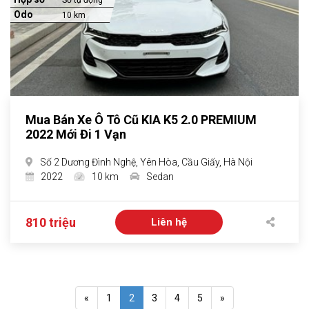
Số tự động
Odo
10 km
Mua Bán Xe Ô Tô Cũ KIA K5 2.0 PREMIUM
2022 Mới Đi 1 Vạn
Số 2 Dương Đình Nghệ, Yên Hòa, Cầu Giấy, Hà Nội
2022
10 km
Sedan
810 triệu
Liên hệ
«
1
2
3
4
5
»