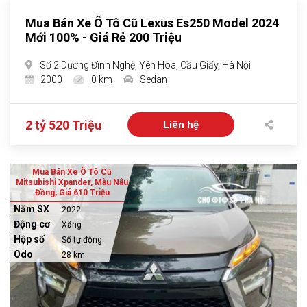
Mua Bán Xe Ô Tô Cũ Lexus Es250 Model 2024
Mới 100% - Giá Rẻ 200 Triệu
Số 2 Dương Đình Nghệ, Yên Hòa, Cầu Giấy, Hà Nội
2000
0 km
Sedan
2 tỷ 520 Triệu
Liên hệ
Mua Bán Xe Ô Tô Cũ
Mitsubishi Xpander, Màu Nâu
Đồng, Giá 610 Triệu
Năm SX
2022
Động cơ
Xăng
Hộp số
Số tự động
Odo
28 km