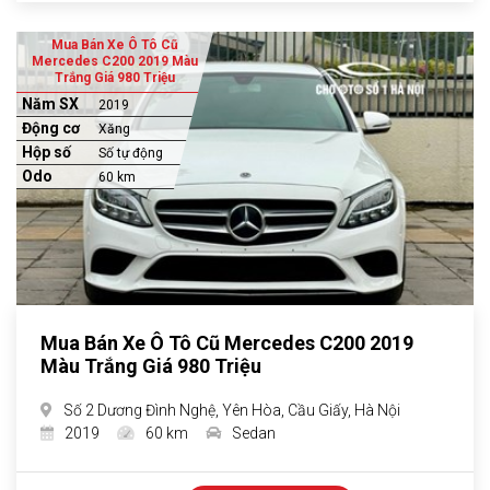
Mua Bán Xe Ô Tô Cũ
Mercedes C200 2019 Màu
Trắng Giá 980 Triệu
Năm SX
2019
Động cơ
Xăng
Hộp số
Số tự động
Odo
60 km
Mua Bán Xe Ô Tô Cũ Mercedes C200 2019
Màu Trắng Giá 980 Triệu
Số 2 Dương Đình Nghệ, Yên Hòa, Cầu Giấy, Hà Nội
2019
60 km
Sedan