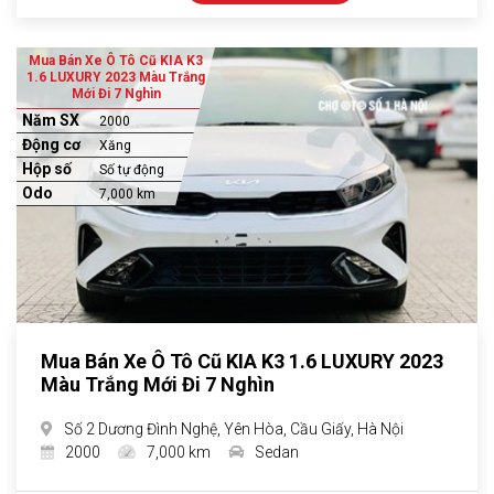
Mua Bán Xe Ô Tô Cũ KIA K3
1.6 LUXURY 2023 Màu Trắng
Mới Đi 7 Nghìn
Năm SX
2000
Động cơ
Xăng
Hộp số
Số tự động
Odo
7,000 km
Mua Bán Xe Ô Tô Cũ KIA K3 1.6 LUXURY 2023
Màu Trắng Mới Đi 7 Nghìn
Số 2 Dương Đình Nghệ, Yên Hòa, Cầu Giấy, Hà Nội
2000
7,000 km
Sedan