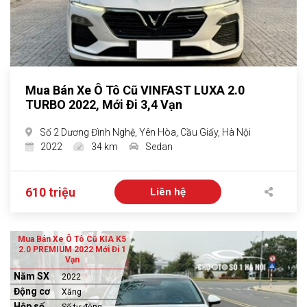
Mua Bán Xe Ô Tô Cũ VINFAST LUXA 2.0
TURBO 2022, Mới Đi 3,4 Vạn
Số 2 Dương Đình Nghệ, Yên Hòa, Cầu Giấy, Hà Nội
2022
34 km
Sedan
610 triệu
Liên hệ
Mua Bán Xe Ô Tô Cũ KIA K5
2.0 PREMIUM 2022 Mới Đi 1
Vạn
Năm SX
2022
Động cơ
Xăng
Hộp số