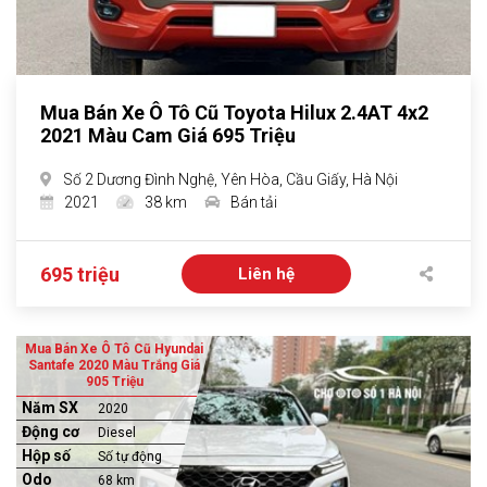
Mua Bán Xe Ô Tô Cũ Toyota Hilux 2.4AT 4x2
2021 Màu Cam Giá 695 Triệu
Số 2 Dương Đình Nghệ, Yên Hòa, Cầu Giấy, Hà Nội
2021
38 km
Bán tải
695 triệu
Liên hệ
Mua Bán Xe Ô Tô Cũ Hyundai
Santafe 2020 Màu Trắng Giá
905 Triệu
Năm SX
2020
Động cơ
Diesel
Hộp số
Số tự động
Odo
68 km