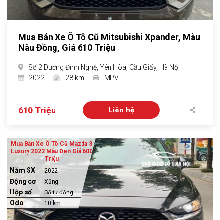
Mua Bán Xe Ô Tô Cũ Mitsubishi Xpander, Màu
Nâu Đồng, Giá 610 Triệu
Số 2 Dương Đình Nghệ, Yên Hòa, Cầu Giấy, Hà Nội
2022
28 km
MPV
610 Triệu
Liên hệ
Mua Bán Xe Ô Tô Cũ Mazda 3
Luxury 2022 Màu Đen Giá 600
Triệu
Năm SX
2022
Động cơ
Xăng
Hộp số
Số tự động
Odo
10 km