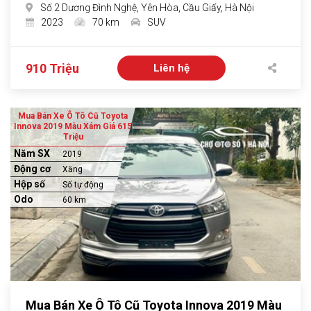
Số 2 Dương Đình Nghệ, Yên Hòa, Cầu Giấy, Hà Nội
2023
70 km
SUV
910 Triệu
Liên hệ
Mua Bán Xe Ô Tô Cũ Toyota
Innova 2019 Màu Xám Giá 615
Triệu
Năm SX
2019
Động cơ
Xăng
Hộp số
Số tự động
Odo
60 km
Mua Bán Xe Ô Tô Cũ Toyota Innova 2019 Màu