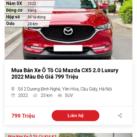
Năm SX
2022
Động cơ
Xăng
Hộp số
Số tự động
Odo
23 km
Mua Bán Xe Ô Tô Cũ Mazda CX5 2.0 Luxury
2022 Màu Đỏ Giá 799 Triệu
Số 2 Dương Đình Nghệ, Yên Hòa, Cầu Giấy, Hà Nội
2022
23 km
SUV
799 Triệu
Liên hệ
Mua Bán Xe Ô Tô Cũ KIA K3