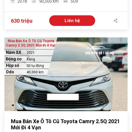
2018
90,000 km
SUV
630 triệu
Liên hệ
Mua Bán Xe Ô Tô Cũ Toyota
Camry 2.5Q 2021 Mới Đi 4 Vạn
Năm SX
2021
Động cơ
Xăng
Hộp số
Số tự động
Odo
40,000 km
Mua Bán Xe Ô Tô Cũ Toyota Camry 2.5Q 2021
Mới Đi 4 Vạn