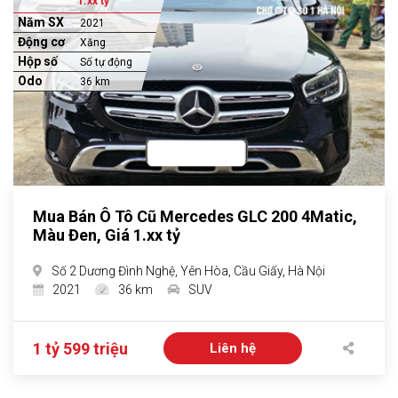
1.xx tỷ
Năm SX
2021
Động cơ
Xăng
Hộp số
Số tự động
Odo
36 km
Mua Bán Ô Tô Cũ Mercedes GLC 200 4Matic,
Màu Đen, Giá 1.xx tỷ
Số 2 Dương Đình Nghệ, Yên Hòa, Cầu Giấy, Hà Nội
2021
36 km
SUV
1 tỷ 599 triệu
Liên hệ