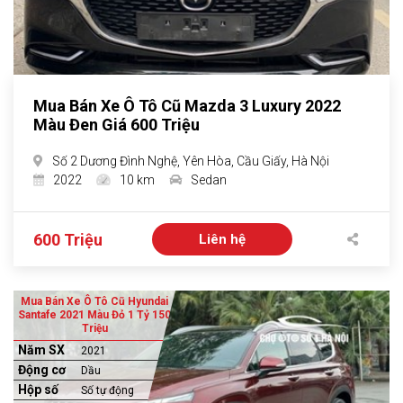
Mua Bán Xe Ô Tô Cũ Mazda 3 Luxury 2022
Màu Đen Giá 600 Triệu
Số 2 Dương Đình Nghệ, Yên Hòa, Cầu Giấy, Hà Nội
2022
10 km
Sedan
600 Triệu
Liên hệ
Mua Bán Xe Ô Tô Cũ Hyundai
Santafe 2021 Màu Đỏ 1 Tỷ 150
Triệu
Năm SX
2021
Động cơ
Dầu
Hộp số
Số tự động