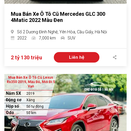
Mua Bán Xe Ô Tô Cũ Mercedes GLC 300
4Matic 2022 Màu Đen
Số 2 Dương Đình Nghệ, Yên Hòa, Cầu Giấy, Hà Nội
2022
7,000 km
SUV
2 tỷ 130 triệu
Liên hệ
Mua Bán Xe Ô Tô Cũ Lexus
Rx350 2019, Màu Đỏ, Mới Đi 5
Vạn
Năm SX
2019
Động cơ
Xăng
Hộp số
Số tự động
Odo
50 km