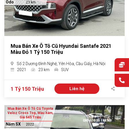
Odo
23 km
Mua Bán Xe Ô Tô Cũ Hyundai Santafe 2021
Màu Đỏ 1 Tỷ 150 Triệu
Số 2 Dương Đình Nghệ, Yên Hòa, Cầu Giấy, Hà Nội
2021
23 km
SUV
1 Tỷ 150 Triệu
Liên hệ
Mua Bán Xe Ô Tô Cũ Toyota
Veloz Cross Top, Màu Xám,
Giá 645 Triệu
Năm SX
2022