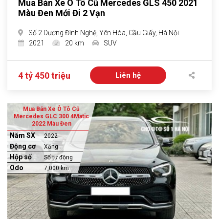
Mua Bán Xe Ô Tô Cũ Mercedes GLS 450 2021
Màu Đen Mới Đi 2 Vạn
Số 2 Dương Đình Nghệ, Yên Hòa, Cầu Giấy, Hà Nội
2021
20 km
SUV
4 tỷ 450 triệu
Liên hệ
Mua Bán Xe Ô Tô Cũ
Mercedes GLC 300 4Matic
2022 Màu Đen
Năm SX
2022
Động cơ
Xăng
Hộp số
Số tự động
Odo
7,000 km