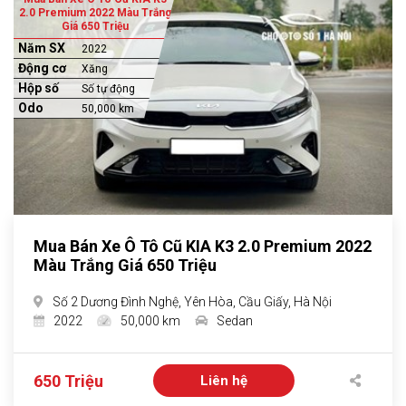
2.0 Premium 2022 Màu Trắng
Giá 650 Triệu
Năm SX
2022
Động cơ
Xăng
Hộp số
Số tự động
Odo
50,000 km
Mua Bán Xe Ô Tô Cũ KIA K3 2.0 Premium 2022
Màu Trắng Giá 650 Triệu
Số 2 Dương Đình Nghệ, Yên Hòa, Cầu Giấy, Hà Nội
2022
50,000 km
Sedan
650 Triệu
Liên hệ