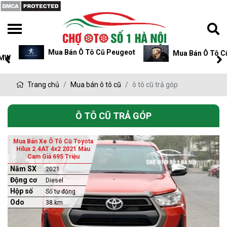
Mua Bán Ô Tô Cũ Peugeot
Mua Bán Ô Tô Cũ P
Trang chủ
Mua bán ô tô cũ
ô tô cũ trả góp
Ô TÔ CŨ TRẢ GÓP
Mua Bán Xe Ô Tô Cũ Toyota
Hilux 2.4AT 4x2 2021 Màu
Cam Giá 695 Triệu
Năm SX
2021
Động cơ
Diesel
Hộp số
Số tự động
Odo
38 km