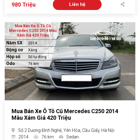
980 Triệu
Liên hệ
Mua Bán Xe Ô Tô Cũ
Mercedes C250 2014 Màu
Xám Giá 420 Triệu
Năm SX
2014
Động cơ
Xăng
Hộp số
Số tự động
Odo
76 km
Mua Bán Xe Ô Tô Cũ Mercedes C250 2014
Màu Xám Giá 420 Triệu
Số 2 Dương Đình Nghệ, Yên Hòa, Cầu Giấy, Hà Nội
2014
76 km
Sedan