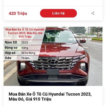
420 Triệu
Liên hệ
Mua Bán Xe Ô Tô Cũ Hyundai
Tucson 2023, Màu Đỏ, Giá
910 Triệu
Năm SX
2023
Động cơ
Xăng
Hộp số
Số tự động
Odo
70 km
Mua Bán Xe Ô Tô Cũ Hyundai Tucson 2023,
Màu Đỏ, Giá 910 Triệu