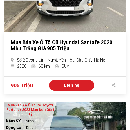
Mua Bán Xe Ô Tô Cũ Hyundai Santafe 2020
Màu Trắng Giá 905 Triệu
Số 2 Dương Đình Nghệ, Yên Hòa, Cầu Giấy, Hà Nội
2020
68 km
SUV
905 Triệu
Liên hệ
Mua Bán Xe Ô Tô Cũ Toyota
Fortuner 2023 Màu Đen Giá 1
Tỷ
Năm SX
2023
Động cơ
Diesel