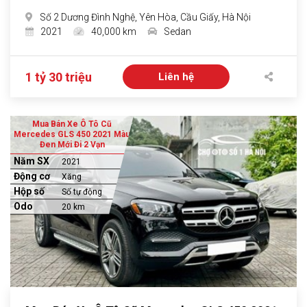
Số 2 Dương Đình Nghệ, Yên Hòa, Cầu Giấy, Hà Nội
2021
40,000 km
Sedan
1 tỷ 30 triệu
Liên hệ
Mua Bán Xe Ô Tô Cũ
Mercedes GLS 450 2021 Màu
Đen Mới Đi 2 Vạn
Năm SX
2021
Động cơ
Xăng
Hộp số
Số tự động
Odo
20 km