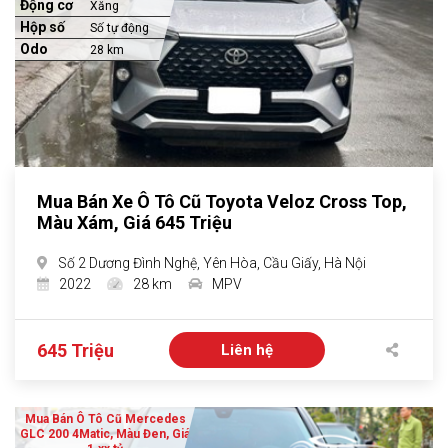
Động cơ
Xăng
Hộp số
Số tự động
Odo
28 km
Mua Bán Xe Ô Tô Cũ Toyota Veloz Cross Top,
Màu Xám, Giá 645 Triệu
Số 2 Dương Đình Nghệ, Yên Hòa, Cầu Giấy, Hà Nội
2022
28 km
MPV
645 Triệu
Liên hệ
Mua Bán Ô Tô Cũ Mercedes
GLC 200 4Matic, Màu Đen, Giá