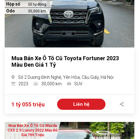
Hộp số
Số tự động
Odo
30,000 km
Mua Bán Xe Ô Tô Cũ Toyota Fortuner 2023
Màu Đen Giá 1 Tỷ
Số 2 Dương Đình Nghệ, Yên Hòa, Cầu Giấy, Hà Nội
2023
30,000 km
SUV
1 tỷ 055 triệu
Liên hệ
Mua Bán Xe Ô Tô Cũ Mazda
CX5 2.0 Luxury 2022 Màu Đỏ
Giá 799 Triệu