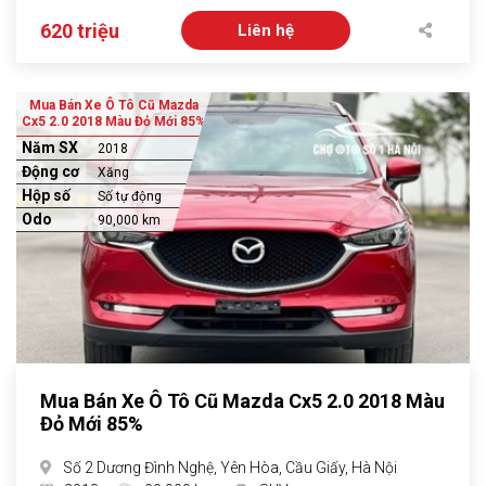
620 triệu
Liên hệ
Mua Bán Xe Ô Tô Cũ Mazda
Cx5 2.0 2018 Màu Đỏ Mới 85%
Năm SX
2018
Động cơ
Xăng
Hộp số
Số tự động
Odo
90,000 km
Mua Bán Xe Ô Tô Cũ Mazda Cx5 2.0 2018 Màu
Đỏ Mới 85%
Số 2 Dương Đình Nghệ, Yên Hòa, Cầu Giấy, Hà Nội