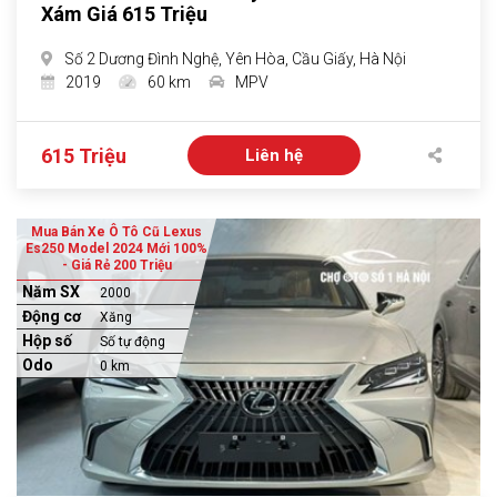
Xám Giá 615 Triệu
Số 2 Dương Đình Nghệ, Yên Hòa, Cầu Giấy, Hà Nội
2019
60 km
MPV
615 Triệu
Liên hệ
Mua Bán Xe Ô Tô Cũ Lexus
Es250 Model 2024 Mới 100%
- Giá Rẻ 200 Triệu
Năm SX
2000
Động cơ
Xăng
Hộp số
Số tự động
Odo
0 km