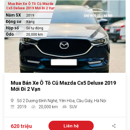
Mua Bán Xe Ô Tô Cũ Mazda
Cx5 Deluxe 2019 Mới Đi 2 Vạn
Năm SX
2019
Động cơ
Xăng
Hộp số
Số tự động
Odo
20,000 km
Mua Bán Xe Ô Tô Cũ Mazda Cx5 Deluxe 2019
Mới Đi 2 Vạn
Số 2 Dương Đình Nghệ, Yên Hòa, Cầu Giấy, Hà Nội
2019
20,000 km
SUV
620 triệu
Liên hệ