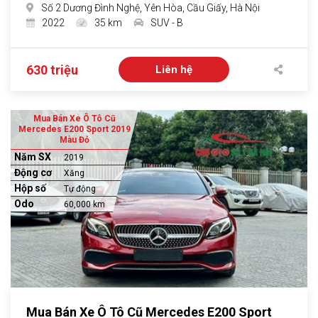
Số 2 Dương Đình Nghệ, Yên Hòa, Cầu Giấy, Hà Nội
2022
35 km
SUV - B
630 triệu
Liên hệ
Mua Bán Xe Ô Tô Cũ
Mercedes E200 Sport 2019
Màu Đỏ
Năm SX
2019
Động cơ
Xăng
Hộp số
Tự động
Odo
60,000 km
Mua Bán Xe Ô Tô Cũ Mercedes E200 Sport