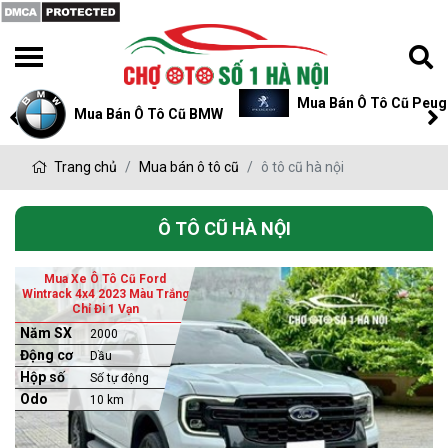
Mua Bán Ô Tô Cũ Peugeot
Mua Bán Ô Tô Cũ P
W
Trang chủ
Mua bán ô tô cũ
ô tô cũ hà nội
Ô TÔ CŨ HÀ NỘI
Mua Xe Ô Tô Cũ Ford
Wintrack 4x4 2023 Màu Trắng
Chỉ Đi 1 Vạn
Năm SX
2000
Động cơ
Dầu
Hộp số
Số tự động
Odo
10 km