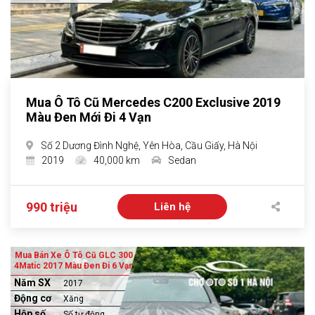
Mua Ô Tô Cũ Mercedes C200 Exclusive 2019
Màu Đen Mới Đi 4 Vạn
Số 2 Dương Đình Nghệ, Yên Hòa, Cầu Giấy, Hà Nội
2019
40,000 km
Sedan
990 triệu
Liên hệ
Mua Bán Xe Ô Tô Cũ GLC 300
4Matic 2017 Màu Đen Đi 6 Vạn
Năm SX
2017
Động cơ
Xăng
Hộp số
Số tự động