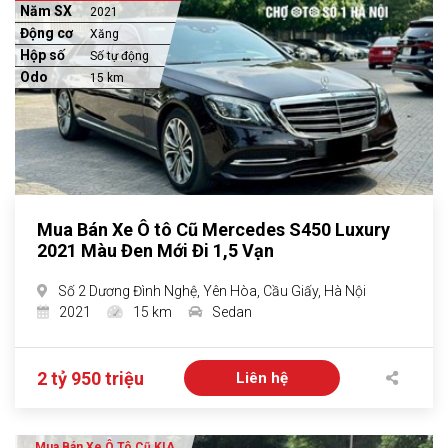
Năm SX
2021
Động cơ
Xăng
Hộp số
Số tự động
Odo
15 km
Mua Bán Xe Ô tô Cũ Mercedes S450 Luxury
2021 Màu Đen Mới Đi 1,5 Vạn
Số 2 Dương Đình Nghệ, Yên Hòa, Cầu Giấy, Hà Nội
2021
15 km
Sedan
2 tỷ 950 triệu
Liên hệ
Mua Bán Xe Ô Tô Cũ KIA