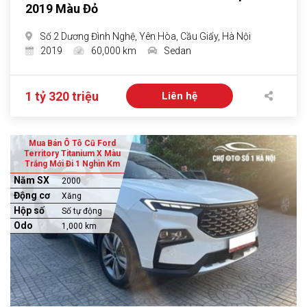
2019 Màu Đỏ
Số 2 Dương Đình Nghệ, Yên Hòa, Cầu Giấy, Hà Nội
2019
60,000 km
Sedan
1 tỷ 320 triệu
Liên hệ
Mua Bán Ô Tô Cũ Ford
Territory Titanium X Màu
Trắng Mới Đi 1 Nghìn Km
Năm SX
2000
Động cơ
Xăng
Hộp số
Số tự động
Odo
1,000 km