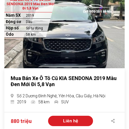
SENDONA 2019 Màu Đen Mới
Đi 5,8 Vạn
Năm SX
2019
Động cơ
Dầu
Hộp số
Số tự động
Odo
58 km
Mua Bán Xe Ô Tô Cũ KIA SENDONA 2019 Màu
Đen Mới Đi 5,8 Vạn
Số 2 Dương Đình Nghệ, Yên Hòa, Cầu Giấy, Hà Nội
2019
58 km
SUV
880 triệu
Liên hệ