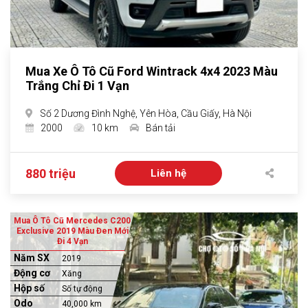
Mua Xe Ô Tô Cũ Ford Wintrack 4x4 2023 Màu
Trắng Chỉ Đi 1 Vạn
Số 2 Dương Đình Nghệ, Yên Hòa, Cầu Giấy, Hà Nội
2000
10 km
Bán tải
880 triệu
Liên hệ
Mua Ô Tô Cũ Mercedes C200
Exclusive 2019 Màu Đen Mới
Đi 4 Vạn
Năm SX
2019
Động cơ
Xăng
Hộp số
Số tự động
Odo
40,000 km