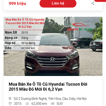
999 triệu
Liên hệ
Mua Bán Xe Ô Tô Cũ Hyundai
Tucson Đời 2015 Màu Đỏ Mới
Đi 6,2 Vạn
Năm SX
2015
Động cơ
Xăng
Hộp số
Số tự động
Odo
62,000 km
Mua Bán Xe Ô Tô Cũ Hyundai Tucson Đời
2015 Màu Đỏ Mới Đi 6,2 Vạn
Số 2 Dương Đình Nghệ, Yên Hòa, Cầu Giấy, Hà Nội
2015
62,000 km
SUV