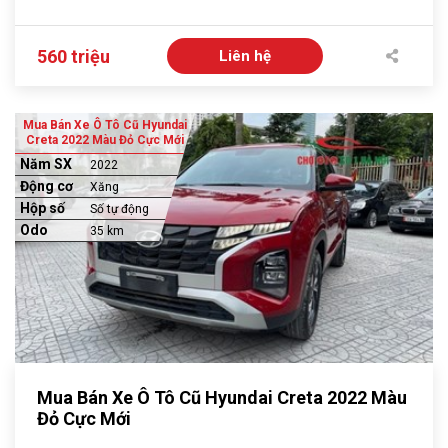
560 triệu
Liên hệ
Mua Bán Xe Ô Tô Cũ Hyundai
Creta 2022 Màu Đỏ Cực Mới
Năm SX
2022
Động cơ
Xăng
Hộp số
Số tự động
Odo
35 km
Mua Bán Xe Ô Tô Cũ Hyundai Creta 2022 Màu
Đỏ Cực Mới