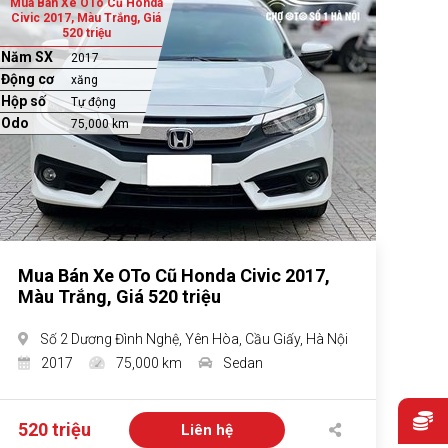
Mua Bán Xe OTo Cũ Honda
Civic 2017, Màu Trắng, Giá
520 triệu
Năm SX
2017
Động cơ
xăng
Hộp số
Tự động
Odo
75,000 km
Mua Bán Xe OTo Cũ Honda Civic 2017,
Màu Trắng, Giá 520 triệu
Số 2 Dương Đình Nghệ, Yên Hòa, Cầu Giấy, Hà Nội
2017
75,000 km
Sedan
520 triệu
Liên hệ