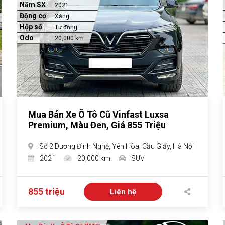
Năm SX
2021
Động cơ
Xăng
Hộp số
Tự động
Odo
20,000 km
Mua Bán Xe Ô Tô Cũ Vinfast Luxsa
Premium, Màu Đen, Giá 855 Triệu
Số 2 Dương Đình Nghệ, Yên Hòa, Cầu Giấy, Hà Nội
2021
20,000 km
SUV
855 triệu
Liên hệ