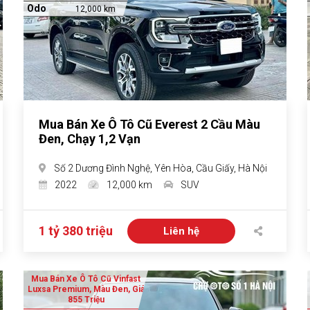
Odo
12,000 km
Mua Bán Xe Ô Tô Cũ Everest 2 Cầu Màu
Đen, Chạy 1,2 Vạn
Số 2 Dương Đình Nghệ, Yên Hòa, Cầu Giấy, Hà Nội
2022
12,000 km
SUV
1 tỷ 380 triệu
Liên hệ
Mua Bán Xe Ô Tô Cũ Vinfast
Luxsa Premium, Màu Đen, Giá
855 Triệu