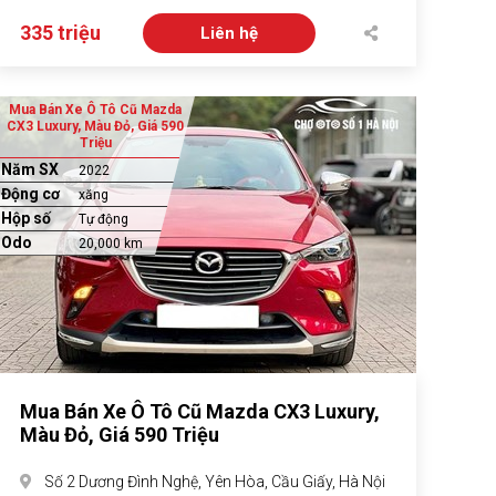
335 triệu
Liên hệ
Mua Bán Xe Ô Tô Cũ Mazda
CX3 Luxury, Màu Đỏ, Giá 590
Triệu
Năm SX
2022
Động cơ
xăng
Hộp số
Tự động
Odo
20,000 km
Mua Bán Xe Ô Tô Cũ Mazda CX3 Luxury,
Màu Đỏ, Giá 590 Triệu
Số 2 Dương Đình Nghệ, Yên Hòa, Cầu Giấy, Hà Nội