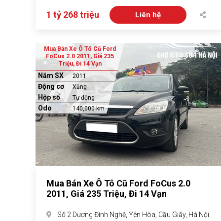
1 tỷ 268 triệu
Liên hệ
Mua Bán Xe Ô Tô Cũ Ford
FoCus 2.0 2011, Giá 235
Triệu, Đi 14 Vạn
Năm SX
2011
Động cơ
Xăng
Hộp số
Tự động
Odo
140,000 km
Mua Bán Xe Ô Tô Cũ Ford FoCus 2.0
2011, Giá 235 Triệu, Đi 14 Vạn
Số 2 Dương Đình Nghệ, Yên Hòa, Cầu Giấy, Hà Nội