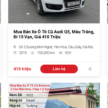
Mua Bán Xe Ô Tô Cũ Audi Q5, Màu Trắng,
Đi 15 Vạn, Giá 410 Triệu
Số 2 Dương Đình Nghệ, Yên Hòa, Cầu Giấy, Hà Nội
2010
150,000 km
SUV
410 triệu
Liên hệ
Mua Bán Xe Ô Tô Cũ Everest
2 Cầu Màu Đen, Chạy 1,2 Vạn
Năm SX
2022
Động cơ
Diesel
Hộp số
Tự động