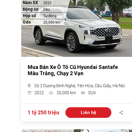
Năm SX
2022
Động cơ
Dầu
Hộp số
Tự động
Odo
20,000 km
Mua Bán Xe Ô Tô Cũ Hyundai Santafe
Màu Trắng, Chạy 2 Vạn
Số 2 Dương Đình Nghệ, Yên Hòa, Cầu Giấy, Hà Nội
2022
20,000 km
SUV
1 tỷ 250 triệu
Liên hệ