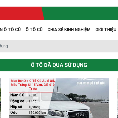
N Ô TÔ CŨ
Ô TÔ CŨ
CHIA SẺ KINH NGHIỆM
GIỚI THIỆU
 dụng
Ô TÔ ĐÃ QUA SỬ DỤNG
Mua Bán Xe Ô Tô Cũ Audi Q5,
Màu Trắng, Đi 15 Vạn, Giá 410
Triệu
Năm SX
2010
Động cơ
Xăng
Hộp số
Tự động
Odo
150,000 km