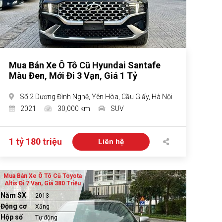
Mua Bán Xe Ô Tô Cũ Hyundai Santafe
Màu Đen, Mới Đi 3 Vạn, Giá 1 Tỷ
Số 2 Dương Đình Nghệ, Yên Hòa, Cầu Giấy, Hà Nội
2021
30,000 km
SUV
1 tỷ 180 triệu
Liên hệ
Mua Bán Xe Ô Tô Cũ Toyota
Altis Đi 7 Vạn, Giá 380 Triệu
Năm SX
2013
Động cơ
Xăng
Hộp số
Tự động