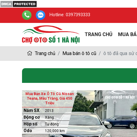
Hotline:
0397393333
TRANG CHỦ
MUA BÁ
Trang chủ
Mua bán ô tô cũ
ô tô đã qua sử
Mua Bán Xe Ô Tô Cũ Nissan
Teana, Màu Trắng, Giá 450
Triệu
Năm SX
2013
Động cơ
Xăng
Hộp số
Tự động
Odo
120,000 km