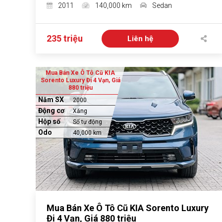
2011
140,000 km
Sedan
235 triệu
Liên hệ
Mua Bán Xe Ô Tô Cũ KIA
Sorento Luxury Đi 4 Vạn, Giá
880 triệu
Năm SX
2000
Động cơ
Xăng
Hộp số
Số tự động
Odo
40,000 km
Mua Bán Xe Ô Tô Cũ KIA Sorento Luxury
Đi 4 Vạn, Giá 880 triệu