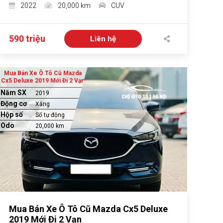
2022
20,000 km
CUV
590 triệu
Liên hệ
Mua Bán Xe Ô Tô Cũ Mazda
Cx5 Deluxe 2019 Mới Đi 2 Vạn
Năm SX
2019
Động cơ
Xăng
Hộp số
Số tự động
Odo
20,000 km
Mua Bán Xe Ô Tô Cũ Mazda Cx5 Deluxe
2019 Mới Đi 2 Vạn