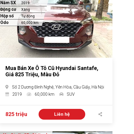
Năm SX
2019
Động cơ
Xăng
Hộp số
Tự động
Odo
60,000 km
Mua Bán Xe Ô Tô Cũ Hyundai Santafe,
Giá 825 Triệu, Màu Đỏ
Số 2 Dương Đình Nghệ, Yên Hòa, Cầu Giấy, Hà Nội
2019
60,000 km
SUV
825 triệu
Liên hệ