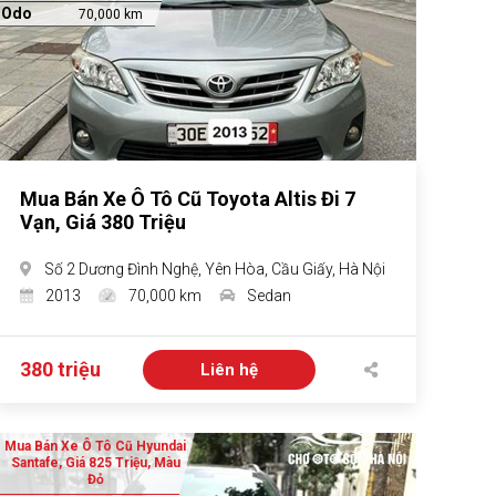
Odo
70,000 km
Mua Bán Xe Ô Tô Cũ Toyota Altis Đi 7
Vạn, Giá 380 Triệu
Số 2 Dương Đình Nghệ, Yên Hòa, Cầu Giấy, Hà Nội
2013
70,000 km
Sedan
380 triệu
Liên hệ
Mua Bán Xe Ô Tô Cũ Hyundai
Santafe, Giá 825 Triệu, Màu
Đỏ