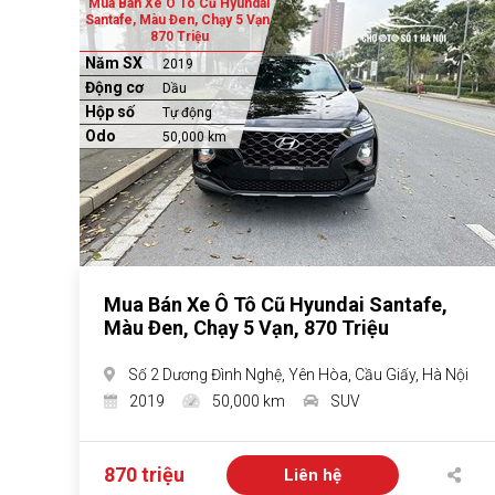
Mua Bán Xe Ô Tô Cũ Hyundai
Santafe, Màu Đen, Chạy 5 Vạn,
870 Triệu
Năm SX
2019
Động cơ
Dầu
Hộp số
Tự động
Odo
50,000 km
Mua Bán Xe Ô Tô Cũ Hyundai Santafe,
Màu Đen, Chạy 5 Vạn, 870 Triệu
Số 2 Dương Đình Nghệ, Yên Hòa, Cầu Giấy, Hà Nội
2019
50,000 km
SUV
870 triệu
Liên hệ