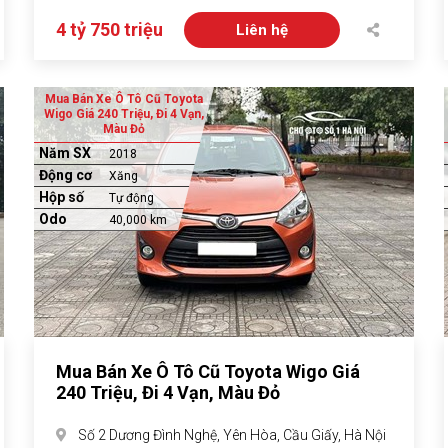
4 tỷ 750 triệu
Liên hệ
Mua Bán Xe Ô Tô Cũ Toyota
Wigo Giá 240 Triệu, Đi 4 Vạn,
Màu Đỏ
Năm SX
2018
Động cơ
Xăng
Hộp số
Tự động
Odo
40,000 km
Mua Bán Xe Ô Tô Cũ Toyota Wigo Giá
240 Triệu, Đi 4 Vạn, Màu Đỏ
Số 2 Dương Đình Nghệ, Yên Hòa, Cầu Giấy, Hà Nội