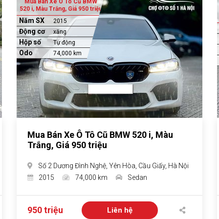
Mua Bán Xe Ô Tô Cũ BMW
520 i, Màu Trắng, Giá 950 triệu
Năm SX
2015
Động cơ
xăng
Hộp số
Tự động
Odo
74,000 km
Mua Bán Xe Ô Tô Cũ BMW 520 i, Màu
Trắng, Giá 950 triệu
Số 2 Dương Đình Nghệ, Yên Hòa, Cầu Giấy, Hà Nội
2015
74,000 km
Sedan
950 triệu
Liên hệ