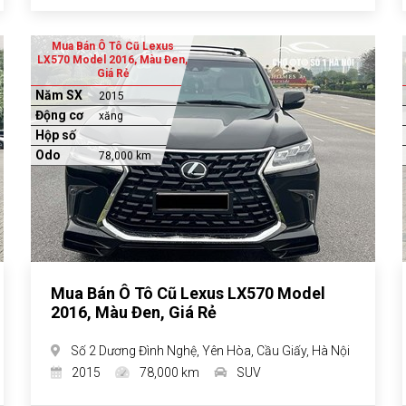
Mua Bán Ô Tô Cũ Lexus
LX570 Model 2016, Màu Đen,
Giá Rẻ
Năm SX
2015
Động cơ
xăng
Hộp số
Odo
78,000 km
Mua Bán Ô Tô Cũ Lexus LX570 Model
2016, Màu Đen, Giá Rẻ
Số 2 Dương Đình Nghệ, Yên Hòa, Cầu Giấy, Hà Nội
2015
78,000 km
SUV