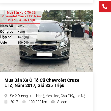
Mua Bán Xe Ô Tô Cũ
Chevrolet Cruze LTZ, Năm
2017, Giá 335 Triệu
Năm SX
2017
Động cơ
Xăng
Hộp số
Tự động
Odo
100,000 km
Mua Bán Xe Ô Tô Cũ Chevrolet Cruze
LTZ, Năm 2017, Giá 335 Triệu
Số 2 Dương Đình Nghệ, Yên Hòa, Cầu Giấy, Hà Nội
2017
100,000 km
Sedan