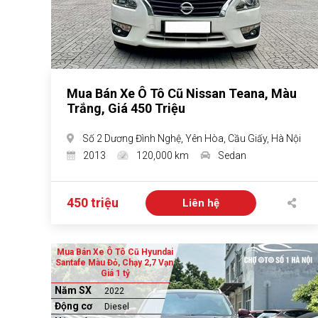
Mua Bán Xe Ô Tô Cũ Nissan Teana, Màu
Trắng, Giá 450 Triệu
Số 2 Dương Đình Nghệ, Yên Hòa, Cầu Giấy, Hà Nội
2013
120,000 km
Sedan
450 triệu
Liên hệ
Mua Bán Xe Ô Tô Cũ Hyundai
Santafe Màu Đỏ, Chạy 2,7 Vạn,
Giá 1 tỷ
Năm SX
2022
Động cơ
Diesel