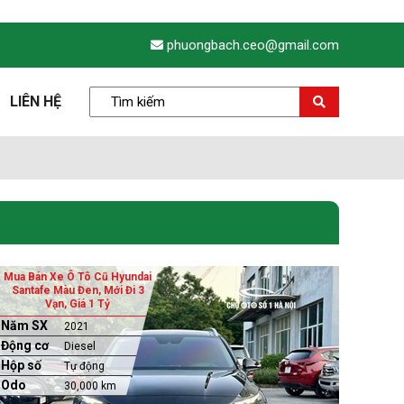
phuongbach.ceo@gmail.com
LIÊN HỆ
Mua Bán Xe Ô Tô Cũ Hyundai
Santafe Màu Đen, Mới Đi 3
Vạn, Giá 1 Tỷ
Năm SX
2021
Động cơ
Diesel
Hộp số
Tự động
Odo
30,000 km