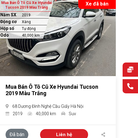
Mua Bán Ô Tô Cũ Xe Hyundai
Xe đã bán
Tucson 2019 Màu Trắng
Năm SX
2019
Động cơ
Xăng
Hộp số
Tự động
Odo
40,000 km
Mua Bán Ô Tô Cũ Xe Hyundai Tucson
2019 Màu Trắng
68 Dương Đình Nghệ Cầu Giấy Hà Nội
2019
40,000 km
Suv
Đã bán
Liên hệ