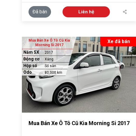
Đã bán
Liên hệ
Mua Bán Xe Ô Tô Cũ Kia
Xe đã bán
Morning Si 2017
Năm SX
2017
Động cơ
Xăng
Hộp số
Số sàn
Odo
80,000 km
Mua Bán Xe Ô Tô Cũ Kia Morning Si 2017