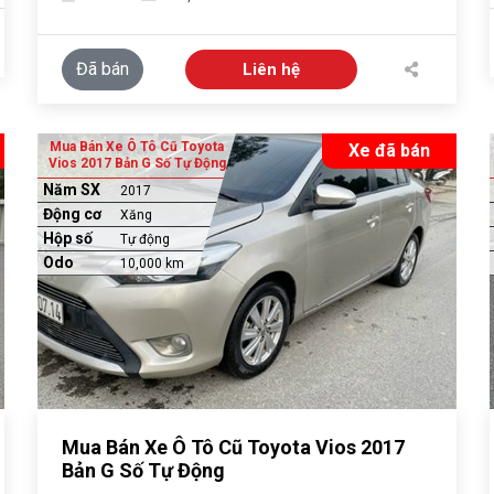
Đã bán
Liên hệ
Mua Bán Xe Ô Tô Cũ Toyota
Xe đã bán
Vios 2017 Bản G Số Tự Động
Năm SX
2017
Động cơ
Xăng
Hộp số
Tự động
Odo
10,000 km
Mua Bán Xe Ô Tô Cũ Toyota Vios 2017
Bản G Số Tự Động