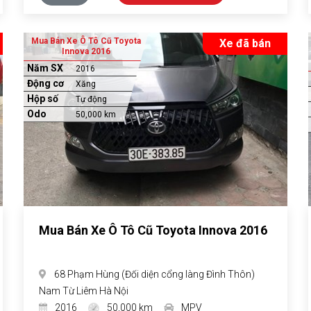
Mua Bán Xe Ô Tô Cũ Toyota
Xe đã bán
Innova 2016
Năm SX
2016
Động cơ
Xăng
Hộp số
Tự động
Odo
50,000 km
Mua Bán Xe Ô Tô Cũ Toyota Innova 2016
68 Phạm Hùng (Đối diện cổng làng Đình Thôn)
Nam Từ Liêm Hà Nội
2016
50,000 km
MPV