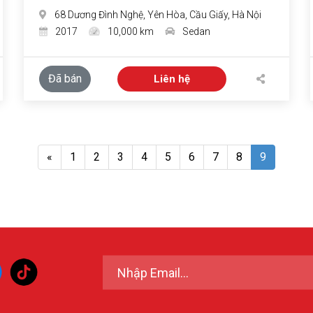
68 Dương Đình Nghệ, Yên Hòa, Cầu Giấy, Hà Nội
2017
10,000 km
Sedan
Đã bán
Liên hệ
«
1
2
3
4
5
6
7
8
9