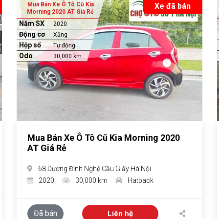
Mua Bán Xe Ô Tô Cũ Kia
Xe đã bán
Morning 2020 AT Giá Rẻ
Năm SX
2020
Động cơ
Xăng
Hộp số
Tự động
Odo
30,000 km
Mua Bán Xe Ô Tô Cũ Kia Morning 2020
AT Giá Rẻ
68 Dương Đình Nghệ Cầu Giấy Hà Nội
2020
30,000 km
Hatback
Đã bán
Liên hệ