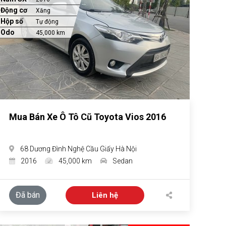
Động cơ
Xăng
Hộp số
Tự động
Odo
45,000 km
Mua Bán Xe Ô Tô Cũ Toyota Vios 2016
68 Dương Đình Nghệ Cầu Giấy Hà Nội
2016
45,000 km
Sedan
Đã bán
Liên hệ