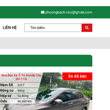
phuongbach.ceo@gmail.com
LIÊN HỆ
Mua Bán Xe Ô Tô Honda City
Xe đã bán
2017 Cũ
Năm SX
2017
Động cơ
Xăng
Hộp số
Tự động
Odo
90,000 km