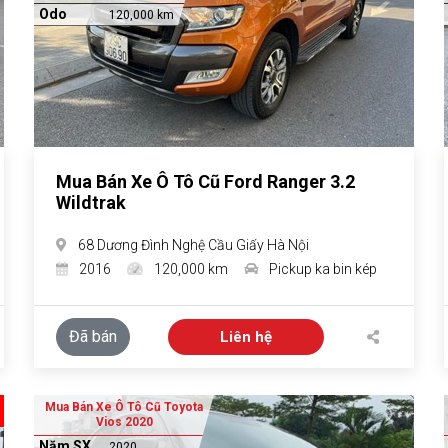
Odo
120,000 km
Mua Bán Xe Ô Tô Cũ Ford Ranger 3.2
Wildtrak
68 Dương Đình Nghệ Cầu Giấy Hà Nội
2016
120,000 km
Pickup ka bin kép
Đã bán
Liên hệ
Mua Bán Xe Ô Tô Cũ Toyota
Vios 2020
Năm SX
2020