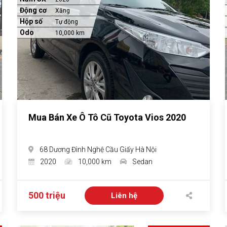
Động cơ
Xăng
Hộp số
Tự động
Odo
10,000 km
Mua Bán Xe Ô Tô Cũ Toyota Vios 2020
68 Dương Đình Nghệ Cầu Giấy Hà Nội
2020
10,000 km
Sedan
500 triệu
Liên hệ