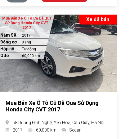
Mua Bán Xe Ô Tô Cũ Đã Qua
Xe đã bán
Sử Dụng Honda City CVT
2017
Năm SX
2017
Động cơ
Xăng
Hộp số
Tự động
Odo
60,000 km
Mua Bán Xe Ô Tô Cũ Đã Qua Sử Dụng
Honda City CVT 2017
68 Dương Đình Nghệ, Yên Hòa, Cầu Giấy, Hà Nội
2017
60,000 km
Sedan