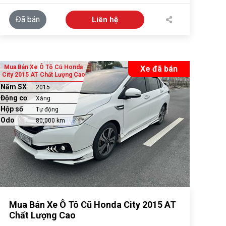
Đã bán
Liên hệ
Mua Bán Xe Ô Tô Cũ Honda
Xe đã bán
City 2015 AT Chất Lượng Cao
Năm SX
2015
Động cơ
Xăng
Hộp số
Tự động
Odo
80,000 km
Mua Bán Xe Ô Tô Cũ Honda City 2015 AT
Chất Lượng Cao