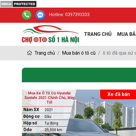
Hotline:
0397393333
TRANG CHỦ
MUA BÁ
Trang chủ
Mua bán ô tô cũ
ô tô đã qua sử
Mua Xe Ô Tô Cũ Hyundai
Xe đã bán
Santafe 2021 Chính Chủ, Máy
Tốt
Năm SX
2021
Động cơ
Dầu
Hộp số
Tự động
Odo
25,000 km