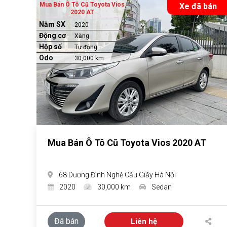
Mua Bán Ô Tô Cũ Toyota Vios
Xe đã bán
2020 AT
Năm SX
2020
Động cơ
Xăng
Hộp số
Tự động
Odo
30,000 km
Mua Bán Ô Tô Cũ Toyota Vios 2020 AT
68 Dương Đình Nghệ Cầu Giấy Hà Nội
2020
30,000 km
Sedan
Đã bán
Liên hệ