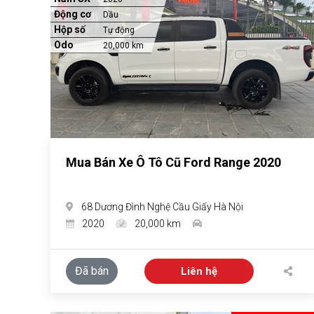
Động cơ
Dầu
Hộp số
Tự động
Odo
20,000 km
Mua Bán Xe Ô Tô Cũ Ford Range 2020
68 Dương Đình Nghệ Cầu Giấy Hà Nội
2020
20,000 km
Đã bán
Liên hệ