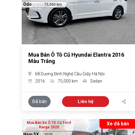
Odo
75,000 km
Mua Bán Ô Tô Cũ Hyundai Elantra 2016
Màu Trắng
68 Dương Đình Nghệ Cầu Giấy Hà Nội
2016
75,000 km
Sedan
Đã bán
Liên hệ
Mua Bán Xe Ô Tô Cũ Ford
Xe đã bán
Range 2020
Năm SX
2020