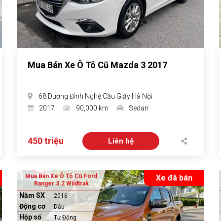
Mua Bán Xe Ô Tô Cũ Mazda 3 2017
68 Dương Đình Nghệ Cầu Giấy Hà Nội
2017
90,000 km
Sedan
450 triệu
Liên hệ
Mua Bán Xe Ô Tô Cũ Ford
Xe đã bán
Ranger 3.2 Wildtrak
Năm SX
2016
Động cơ
Dầu
Hộp số
Tự Động