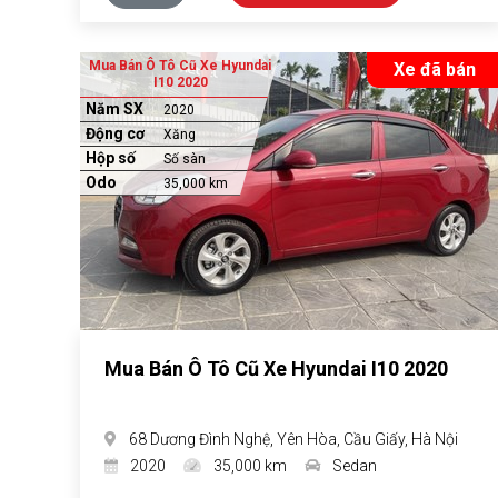
Mua Bán Ô Tô Cũ Xe Hyundai
Xe đã bán
I10 2020
Năm SX
2020
Động cơ
Xăng
Hộp số
Số sàn
Odo
35,000 km
Mua Bán Ô Tô Cũ Xe Hyundai I10 2020
68 Dương Đình Nghệ, Yên Hòa, Cầu Giấy, Hà Nội
2020
35,000 km
Sedan