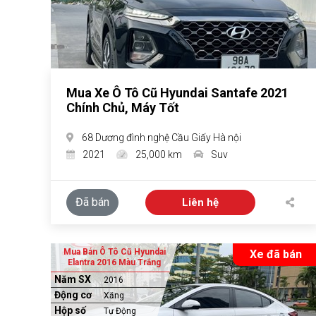
Mua Xe Ô Tô Cũ Hyundai Santafe 2021
Chính Chủ, Máy Tốt
68 Dương đình nghệ Cầu Giấy Hà nội
2021
25,000 km
Suv
Đã bán
Liên hệ
Mua Bán Ô Tô Cũ Hyundai
Xe đã bán
Elantra 2016 Màu Trắng
Năm SX
2016
Động cơ
Xăng
Hộp số
Tự Động