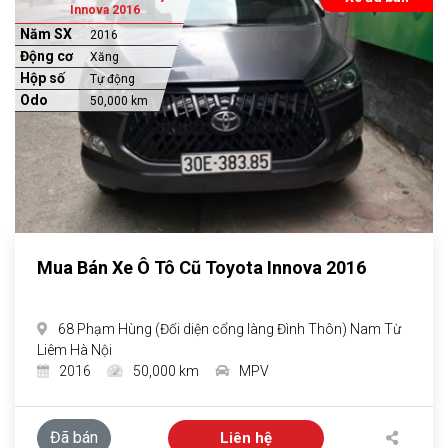
Innova 2016
Năm SX
2016
Động cơ
Xăng
Hộp số
Tự động
Odo
50,000 km
Mua Bán Xe Ô Tô Cũ Toyota Innova 2016
68 Phạm Hùng (Đối diện cổng làng Đình Thôn) Nam Từ
Liêm Hà Nội
2016
50,000 km
MPV
Đã bán
Liên hệ