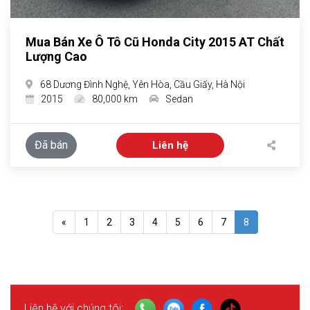
Mua Bán Xe Ô Tô Cũ Honda City 2015 AT Chất
Lượng Cao
68 Dương Đình Nghệ, Yên Hòa, Cầu Giấy, Hà Nội
2015
80,000 km
Sedan
Đã bán
Liên hệ
«
1
2
3
4
5
6
7
8
Liên hệ với chúng tôi: