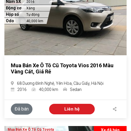
Năm SX
2016
Động cơ
Xăng
Hộp số
Tự động
Odo
40,000 km
Mua Bán Xe Ô Tô Cũ Toyota Vios 2016 Màu
Vàng Cát, Giá Rẻ
68 Dương Đình Nghệ, Yên Hòa, Cầu Giấy, Hà Nội
2016
40,000 km
Sedan
Đã bán
Liên hệ
Mua Bán Xe Ô Tô Cũ Toyota
Xe đã bán