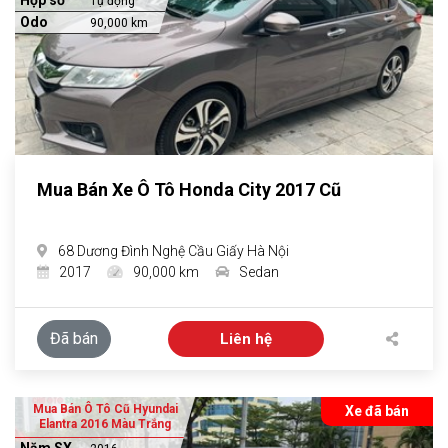
Hộp số
Tự động
Odo
90,000 km
Mua Bán Xe Ô Tô Honda City 2017 Cũ
68 Dương Đình Nghệ Cầu Giấy Hà Nội
2017
90,000 km
Sedan
Đã bán
Liên hệ
Mua Bán Ô Tô Cũ Hyundai
Xe đã bán
Elantra 2016 Màu Trắng