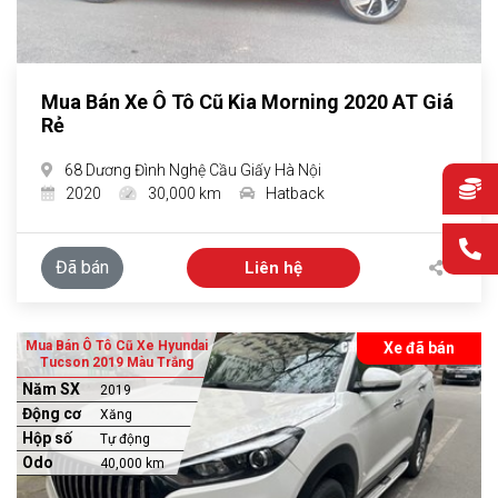
Mua Bán Xe Ô Tô Cũ Kia Morning 2020 AT Giá
Rẻ
68 Dương Đình Nghệ Cầu Giấy Hà Nội
2020
30,000 km
Hatback
Đã bán
Liên hệ
Mua Bán Ô Tô Cũ Xe Hyundai
Xe đã bán
Tucson 2019 Màu Trắng
Năm SX
2019
Động cơ
Xăng
Hộp số
Tự động
Odo
40,000 km