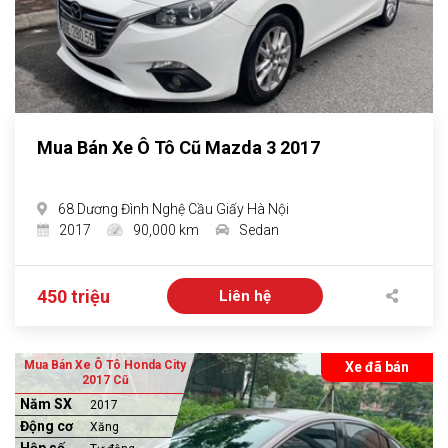
Mua Bán Xe Ô Tô Cũ Mazda 3 2017
68 Dương Đình Nghệ Cầu Giấy Hà Nội
2017
90,000 km
Sedan
450 triệu
Liên hệ
Mua Bán Xe Ô Tô Honda City
Xe đã bán
2017 Cũ
Năm SX
2017
Động cơ
Xăng