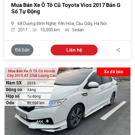
Mua Bán Xe Ô Tô Cũ Toyota Vios 2017 Bản G
Số Tự Động
68 Dương Đình Nghệ, Yên Hòa, Cầu Giấy, Hà Nội
2017
10,000 km
Sedan
Đã bán
Liên hệ
Mua Bán Xe Ô Tô Cũ Honda
Xe đã bán
City 2015 AT Chất Lượng Cao
Năm SX
2015
Động cơ
Xăng
Hộp số
Tự động
Odo
80,000 km