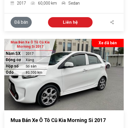
2017
60,000 km
Sedan
Đã bán
Liên hệ
Mua Bán Xe Ô Tô Cũ Kia
Xe đã bán
Morning Si 2017
Năm SX
2017
Động cơ
Xăng
Hộp số
Số sàn
Odo
80,000 km
Mua Bán Xe Ô Tô Cũ Kia Morning Si 2017