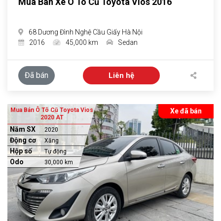
Mua Bán Xe Ô Tô Cũ Toyota Vios 2016
68 Dương Đình Nghệ Cầu Giấy Hà Nội
2016
45,000 km
Sedan
Đã bán
Liên hệ
Mua Bán Ô Tô Cũ Toyota Vios
Xe đã bán
2020 AT
Năm SX
2020
Động cơ
Xăng
Hộp số
Tự động
Odo
30,000 km