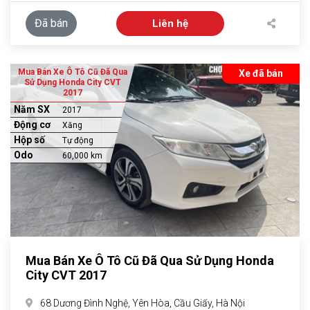
Đã bán
Liên hệ
Mua Bán Xe Ô Tô Cũ Đã Qua
Xe đã bán
Sử Dụng Honda City CVT
2017
Năm SX
2017
Động cơ
Xăng
Hộp số
Tự động
Odo
60,000 km
Mua Bán Xe Ô Tô Cũ Đã Qua Sử Dụng Honda
City CVT 2017
68 Dương Đình Nghệ, Yên Hòa, Cầu Giấy, Hà Nội