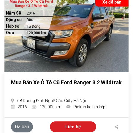
Mua Bán Xe Ô Tô Cũ Ford
Xe đã bán
Ranger 3.2 Wildtrak
Năm SX
2016
Động cơ
Dầu
Hộp số
Tự Động
Odo
120,000 km
Mua Bán Xe Ô Tô Cũ Ford Ranger 3.2 Wildtrak
68 Dương Đình Nghệ Cầu Giấy Hà Nội
2016
120,000 km
Pickup ka bin kép
Đã bán
Liên hệ