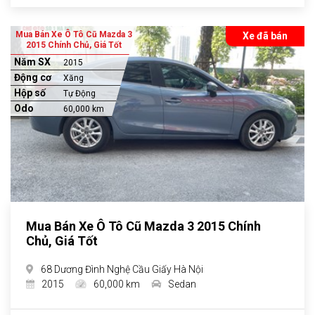
Mua Bán Xe Ô Tô Cũ Mazda 3
Xe đã bán
2015 Chính Chủ, Giá Tốt
Năm SX
2015
Động cơ
Xăng
Hộp số
Tự Động
Odo
60,000 km
Mua Bán Xe Ô Tô Cũ Mazda 3 2015 Chính
Chủ, Giá Tốt
68 Dương Đình Nghệ Cầu Giấy Hà Nội
2015
60,000 km
Sedan