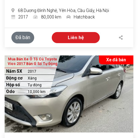
68 Dương Đình Nghệ, Yên Hòa, Cầu Giấy, Hà Nội
2017
80,000 km
Hatchback
Đã bán
Liên hệ
Mua Bán Xe Ô Tô Cũ Toyota
Xe đã bán
Vios 2017 Bản G Số Tự Động
Năm SX
2017
Động cơ
Xăng
Hộp số
Tự động
Odo
10,000 km