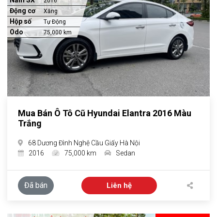
Năm SX
2016
Động cơ
Xăng
Hộp số
Tự Động
Odo
75,000 km
Mua Bán Ô Tô Cũ Hyundai Elantra 2016 Màu
Trắng
68 Dương Đình Nghệ Cầu Giấy Hà Nội
2016
75,000 km
Sedan
Đã bán
Liên hệ