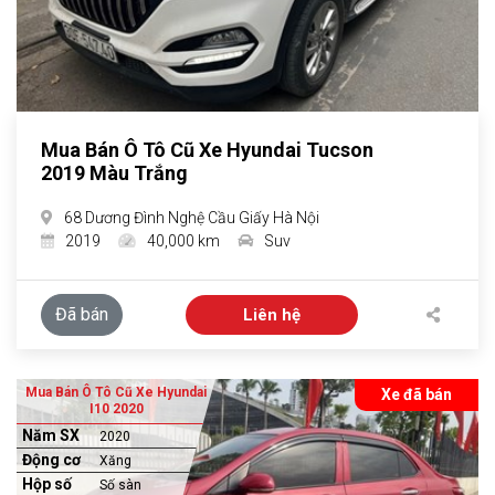
Mua Bán Ô Tô Cũ Xe Hyundai Tucson
2019 Màu Trắng
68 Dương Đình Nghệ Cầu Giấy Hà Nội
2019
40,000 km
Suv
Đã bán
Liên hệ
Mua Bán Ô Tô Cũ Xe Hyundai
Xe đã bán
I10 2020
Năm SX
2020
Động cơ
Xăng
Hộp số
Số sàn