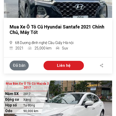
Mua Xe Ô Tô Cũ Hyundai Santafe 2021 Chính
Chủ, Máy Tốt
68 Dương đình nghệ Cầu Giấy Hà nội
2021
25,000 km
Suv
Đã bán
Liên hệ
Mua Bán Xe Ô Tô Cũ Mazda 3
2017
Năm SX
2017
Động cơ
Xăng
Hộp số
Tự động
Odo
90,000 km