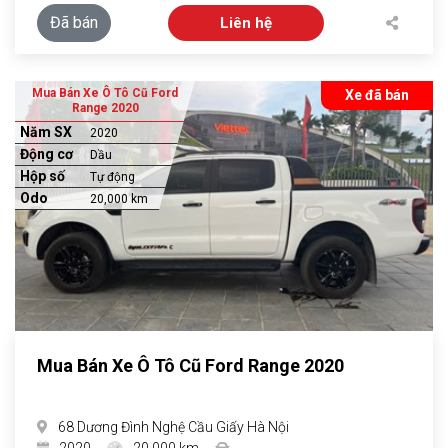
Đã bán
Liên hệ
Mua Bán Xe Ô Tô Cũ Ford
Xe đã bán
Range 2020
Năm SX
2020
Động cơ
Dầu
Hộp số
Tự động
Odo
20,000 km
Mua Bán Xe Ô Tô Cũ Ford Range 2020
68 Dương Đình Nghệ Cầu Giấy Hà Nội