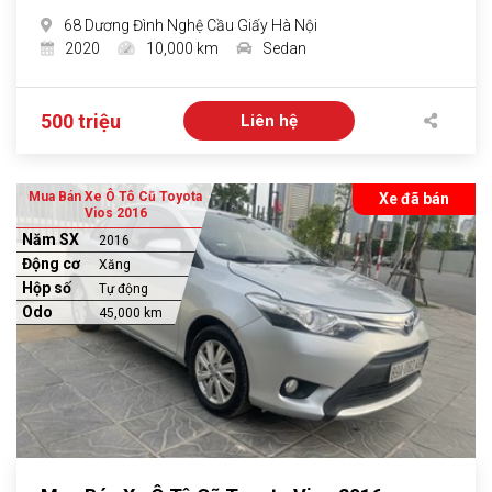
68 Dương Đình Nghệ Cầu Giấy Hà Nội
2020
10,000 km
Sedan
500 triệu
Liên hệ
Mua Bán Xe Ô Tô Cũ Toyota
Xe đã bán
Vios 2016
Năm SX
2016
Động cơ
Xăng
Hộp số
Tự động
Odo
45,000 km