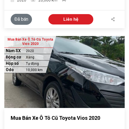
2020
20,000 km
Đã bán
Liên hệ
Mua Bán Xe Ô Tô Cũ Toyota
Vios 2020
Năm SX
2020
Động cơ
Xăng
Hộp số
Tự động
Odo
10,000 km
Mua Bán Xe Ô Tô Cũ Toyota Vios 2020