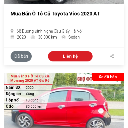
Mua Bán Ô Tô Cũ Toyota Vios 2020 AT
68 Dương Đình Nghệ Cầu Giấy Hà Nội
2020
30,000 km
Sedan
Đã bán
Liên hệ
Mua Bán Xe Ô Tô Cũ Kia
Xe đã bán
Morning 2020 AT Giá Rẻ
Năm SX
2020
Động cơ
Xăng
Hộp số
Tự động
Odo
30,000 km