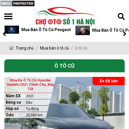
Mua Bán Ô Tô Cũ Peugeot
Mua Bán Ô Tô Cũ P
Trang chủ
Mua bán ô tô cũ
ô tô cũ
Ô TÔ CŨ
Mua Xe Ô Tô Cũ Hyundai
Xe đã bán
Santafe 2021 Chính Chủ, Máy
Tốt
Năm SX
2021
Động cơ
Dầu
Hộp số
Tự động
Odo
25,000 km