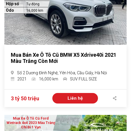
Hộp số
Tự động
Odo
16,000 km
Mua Bán Xe Ô Tô Cũ BMW X5 Xdrive40i 2021
Màu Trắng Còn Mới
Số 2 Dương Đình Nghệ, Yên Hòa, Cầu Giấy, Hà Nội
2021
16,000 km
SUV FULL SIZE
3 tỷ 50 triệu
Liên hệ
Mua Xe Ô Tô Cũ Ford
Wintrack 4x4 2023 Màu Trắng
Chỉ Đi 1 Vạn