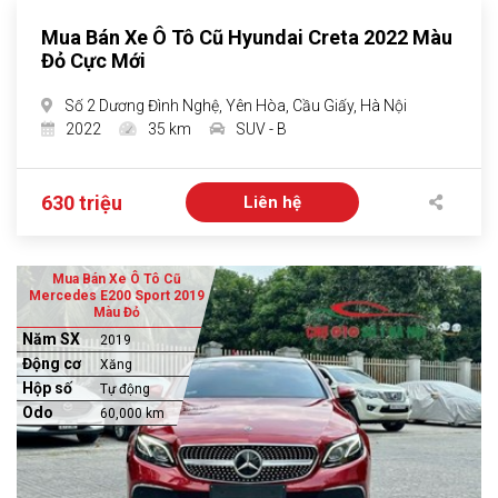
Mua Bán Xe Ô Tô Cũ Hyundai Creta 2022 Màu
Đỏ Cực Mới
Số 2 Dương Đình Nghệ, Yên Hòa, Cầu Giấy, Hà Nội
2022
35 km
SUV - B
630 triệu
Liên hệ
Mua Bán Xe Ô Tô Cũ
Mercedes E200 Sport 2019
Màu Đỏ
Năm SX
2019
Động cơ
Xăng
Hộp số
Tự động
Odo
60,000 km