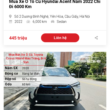
Mua Xe Ô Tô Cũ Hyundai Acent Năm 2022 Chỉ
Đi 6000 Km
Số 2 Dương Đình Nghệ, Yên Hòa, Cầu Giấy, Hà Nội
2022
6,000 km
Sedan
445 triệu
Liên hệ
Mua Bán Xe Ô Cũ Toyota
Cross Hibrid Màu Trắng, Đi 6
Vạn
Năm SX
2020
Động cơ
Xăng lai điện
Hộp số
Số tự động
Odo
60 km