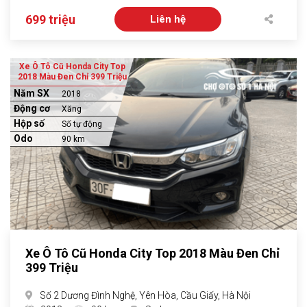
699 triệu
Liên hệ
Xe Ô Tô Cũ Honda City Top
2018 Màu Đen Chỉ 399 Triệu
Năm SX
2018
Động cơ
Xăng
Hộp số
Số tự động
Odo
90 km
Xe Ô Tô Cũ Honda City Top 2018 Màu Đen Chỉ
399 Triệu
Số 2 Dương Đình Nghệ, Yên Hòa, Cầu Giấy, Hà Nội