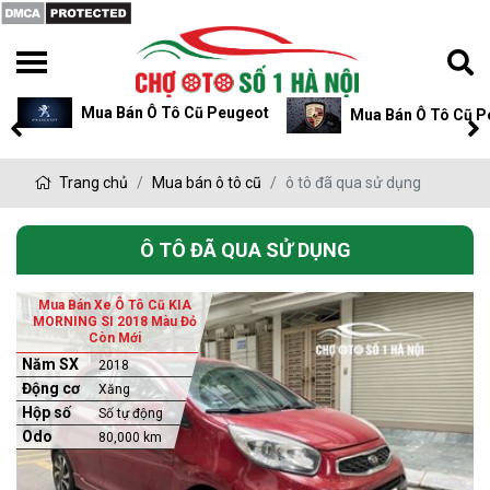
Mua Bán Ô Tô Cũ Peugeot
Mua Bán Ô Tô Cũ P
Trang chủ
Mua bán ô tô cũ
ô tô đã qua sử dụng
Ô TÔ ĐÃ QUA SỬ DỤNG
Mua Bán Xe Ô Tô Cũ KIA
MORNING SI 2018 Màu Đỏ
Còn Mới
Năm SX
2018
Động cơ
Xăng
Hộp số
Số tự động
Odo
80,000 km