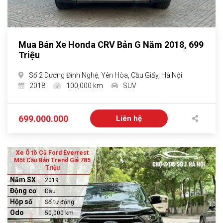
Mua Bán Xe Honda CRV Bản G Năm 2018, 699
Triệu
Số 2 Dương Đình Nghệ, Yên Hòa, Cầu Giấy, Hà Nội
2018
100,000 km
SUV
699.000.000
Liên hệ
Xe Ô tô Cũ Ford Everrest
Một Cầu Bản Trend Giá 785
Triệu
Năm SX
2019
Động cơ
Dầu
Hộp số
Số tự động
Odo
50,000 km