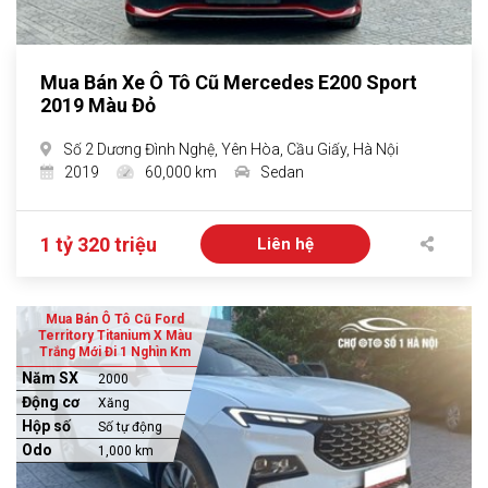
Mua Bán Xe Ô Tô Cũ Mercedes E200 Sport
2019 Màu Đỏ
Số 2 Dương Đình Nghệ, Yên Hòa, Cầu Giấy, Hà Nội
2019
60,000 km
Sedan
1 tỷ 320 triệu
Liên hệ
Mua Bán Ô Tô Cũ Ford
Territory Titanium X Màu
Trắng Mới Đi 1 Nghìn Km
Năm SX
2000
Động cơ
Xăng
Hộp số
Số tự động
Odo
1,000 km