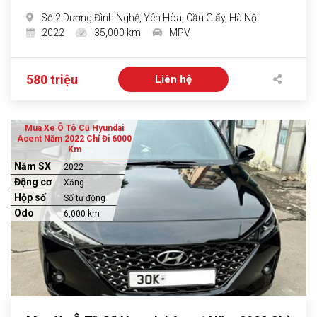
Số 2 Dương Đình Nghệ, Yên Hòa, Cầu Giấy, Hà Nội
2022
35,000 km
MPV
580 triệu
Liên hệ
Mua Xe Ô Tô Cũ Hyundai
Acent Năm 2022 Chỉ Đi 6000
Km
Năm SX
2022
Động cơ
Xăng
Hộp số
Số tự động
Odo
6,000 km