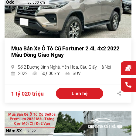
Odo
50,000 km
Mua Bán Xe Ô Tô Cũ Fortuner 2.4L 4x2 2022
Màu Đồng Giao Ngay
Số 2 Dương Đình Nghệ, Yên Hòa, Cầu Giấy, Hà Nội
2022
50,000 km
SUV
1 tỷ 020 triệu
Liên hệ
Mua Bán Xe Ô Tô Cũ Seltos
Premium 2022 Màu Trắng
Còn Mới Chỉ Đi 2 Vạn
Năm SX
2022