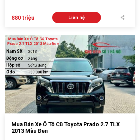
880 triệu
Liên hệ
Mua Bán Xe Ô Tô Cũ Toyota
Prado 2.7 TLX 2013 Màu Đen
Năm SX
2013
Động cơ
Xăng
Hộp số
Số tự động
Odo
130,000 km
Mua Bán Xe Ô Tô Cũ Toyota Prado 2.7 TLX
2013 Màu Đen