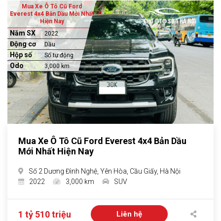
Mua Xe Ô Tô Cũ Ford
Everest 4x4 Bản Dầu Mới Nhất
Hiện Nay
Năm SX
2022
Động cơ
Dầu
Hộp số
Số tự động
Odo
3,000 km
Mua Xe Ô Tô Cũ Ford Everest 4x4 Bản Dầu
Mới Nhất Hiện Nay
Số 2 Dương Đình Nghệ, Yên Hòa, Cầu Giấy, Hà Nội
2022
3,000 km
SUV
1 tỷ 510 triệu
Liên hệ