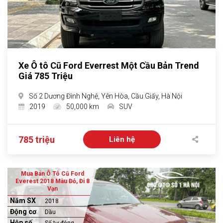
Xe Ô tô Cũ Ford Everrest Một Cầu Bản Trend
Giá 785 Triệu
Số 2 Dương Đình Nghệ, Yên Hòa, Cầu Giấy, Hà Nội
2019
50,000 km
SUV
785 triệu
Liên hệ
Mua Bán Ô Tô Cũ Ford
Everest 2018 Màu Đỏ, Đi 8
Vạn
Năm SX
2018
Động cơ
Dầu
Hộp số