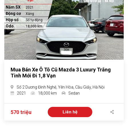
Vạn
Năm SX
2021
Động cơ
Xăng
Hộp số
Số tự động
Odo
18,000 km
Mua Bán Xe Ô Tô Cũ Mazda 3 Luxury Trắng
Tinh Mới Đi 1,8 Vạn
Số 2 Dương Đình Nghệ, Yên Hòa, Cầu Giấy, Hà Nội
2021
18,000 km
Sedan
570 triệu
Liên hệ