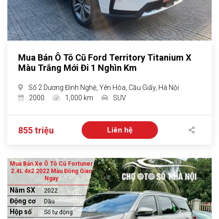
Mua Bán Ô Tô Cũ Ford Territory Titanium X
Màu Trắng Mới Đi 1 Nghìn Km
Số 2 Dương Đình Nghệ, Yên Hòa, Cầu Giấy, Hà Nội
2000
1,000 km
SUV
855 triệu
Liên hệ
Mua Bán Xe Ô Tô Cũ Fortuner
2.4L 4x2 2022 Màu Đồng Giao
Ngay
Năm SX
2022
Động cơ
Dầu
Hộp số
Số tự động