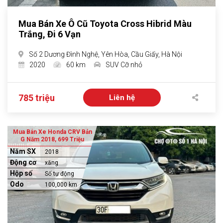
Mua Bán Xe Ô Cũ Toyota Cross Hibrid Màu
Trắng, Đi 6 Vạn
Số 2 Dương Đình Nghệ, Yên Hòa, Cầu Giấy, Hà Nội
2020
60 km
SUV Cỡ nhỏ
785 triệu
Liên hệ
Mua Bán Xe Honda CRV Bản
G Năm 2018, 699 Triệu
Năm SX
2018
Động cơ
xăng
Hộp số
Số tự động
Odo
100,000 km