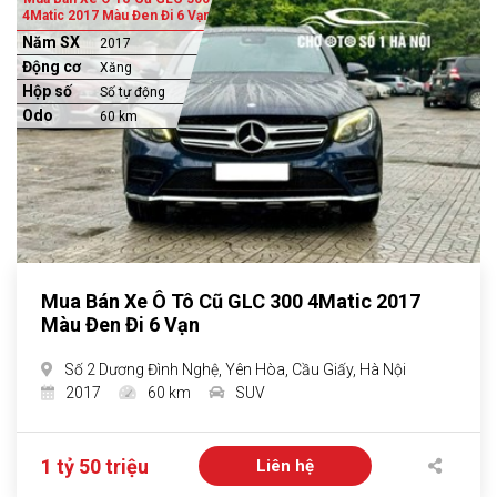
4Matic 2017 Màu Đen Đi 6 Vạn
Năm SX
2017
Động cơ
Xăng
Hộp số
Số tự động
Odo
60 km
Mua Bán Xe Ô Tô Cũ GLC 300 4Matic 2017
Màu Đen Đi 6 Vạn
Số 2 Dương Đình Nghệ, Yên Hòa, Cầu Giấy, Hà Nội
2017
60 km
SUV
1 tỷ 50 triệu
Liên hệ