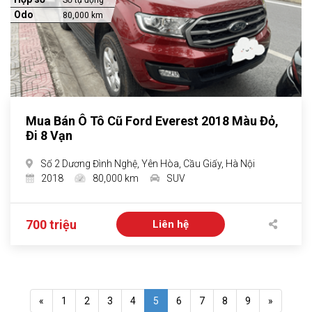
Số tự động
Odo
80,000 km
Mua Bán Ô Tô Cũ Ford Everest 2018 Màu Đỏ,
Đi 8 Vạn
Số 2 Dương Đình Nghệ, Yên Hòa, Cầu Giấy, Hà Nội
2018
80,000 km
SUV
700 triệu
Liên hệ
«
1
2
3
4
5
6
7
8
9
»