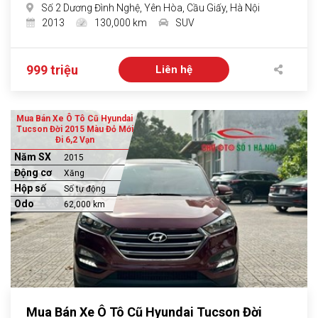
Số 2 Dương Đình Nghệ, Yên Hòa, Cầu Giấy, Hà Nội
2013
130,000 km
SUV
999 triệu
Liên hệ
Mua Bán Xe Ô Tô Cũ Hyundai
Tucson Đời 2015 Màu Đỏ Mới
Đi 6,2 Vạn
Năm SX
2015
Động cơ
Xăng
Hộp số
Số tự động
Odo
62,000 km
Mua Bán Xe Ô Tô Cũ Hyundai Tucson Đời