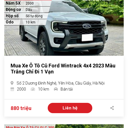
Năm SX
2000
Động cơ
Dầu
Hộp số
Số tự động
Odo
10 km
Mua Xe Ô Tô Cũ Ford Wintrack 4x4 2023 Màu
Trắng Chỉ Đi 1 Vạn
Số 2 Dương Đình Nghệ, Yên Hòa, Cầu Giấy, Hà Nội
2000
10 km
Bán tải
880 triệu
Liên hệ
Mua Bán Xe Ô Tô Cũ GLC 300