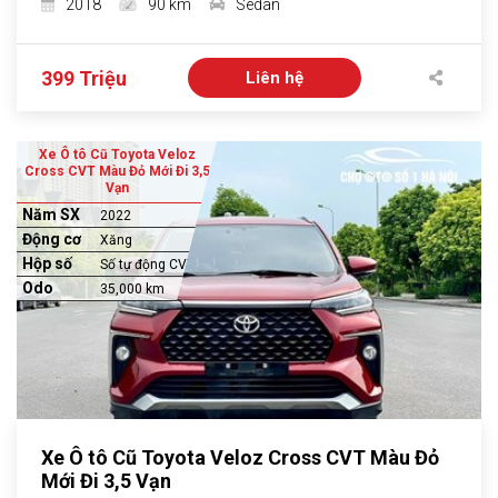
2018
90 km
Sedan
399 Triệu
Liên hệ
Xe Ô tô Cũ Toyota Veloz
Cross CVT Màu Đỏ Mới Đi 3,5
Vạn
Năm SX
2022
Động cơ
Xăng
Hộp số
Số tự động CVT
Odo
35,000 km
Xe Ô tô Cũ Toyota Veloz Cross CVT Màu Đỏ
Mới Đi 3,5 Vạn