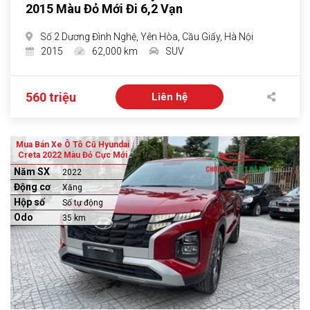
2015 Màu Đỏ Mới Đi 6,2 Vạn
Số 2 Dương Đình Nghệ, Yên Hòa, Cầu Giấy, Hà Nội
2015
62,000 km
SUV
560 triệu
Liên hệ
Mua Bán Xe Ô Tô Cũ Hyundai
Creta 2022 Màu Đỏ Cực Mới
Năm SX
2022
Động cơ
Xăng
Hộp số
Số tự động
Odo
35 km