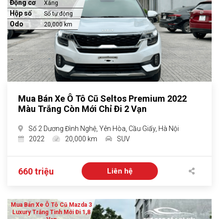
Động cơ
Xăng
Hộp số
Số tự động
Odo
20,000 km
Mua Bán Xe Ô Tô Cũ Seltos Premium 2022
Màu Trắng Còn Mới Chỉ Đi 2 Vạn
Số 2 Dương Đình Nghệ, Yên Hòa, Cầu Giấy, Hà Nội
2022
20,000 km
SUV
660 triệu
Liên hệ
Mua Bán Xe Ô Tô Cũ Mazda 3
Luxury Trắng Tinh Mới Đi 1,8