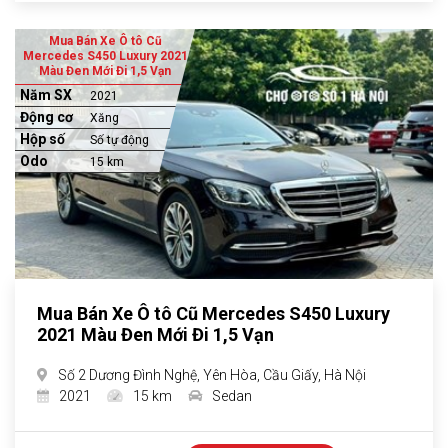
Mua Bán Xe Ô tô Cũ
Mercedes S450 Luxury 2021
Màu Đen Mới Đi 1,5 Vạn
Năm SX
2021
Động cơ
Xăng
Hộp số
Số tự động
Odo
15 km
Mua Bán Xe Ô tô Cũ Mercedes S450 Luxury
2021 Màu Đen Mới Đi 1,5 Vạn
Số 2 Dương Đình Nghệ, Yên Hòa, Cầu Giấy, Hà Nội
2021
15 km
Sedan