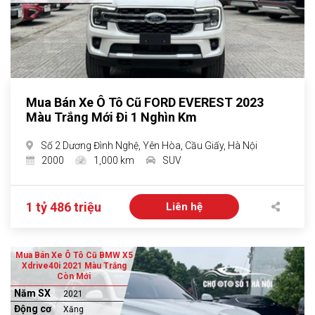
Mua Bán Xe Ô Tô Cũ FORD EVEREST 2023
Màu Trắng Mới Đi 1 Nghìn Km
Số 2 Dương Đình Nghệ, Yên Hòa, Cầu Giấy, Hà Nội
2000
1,000 km
SUV
1 tỷ 486 triệu
Liên hệ
Mua Bán Xe Ô Tô Cũ BMW X5
Xdrive40i 2021 Màu Trắng
Còn Mới
Năm SX
2021
Động cơ
Xăng