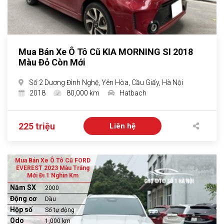
Mua Bán Xe Ô Tô Cũ KIA MORNING SI 2018
Màu Đỏ Còn Mới
Số 2 Dương Đình Nghệ, Yên Hòa, Cầu Giấy, Hà Nội
2018
80,000 km
Hatbach
225 triệu
Liên hệ
Mua Bán Xe Ô Tô Cũ FORD
EVEREST 2023 Màu Trắng
Mới Đi 1 Nghìn Km
Năm SX
2000
Động cơ
Dầu
Hộp số
Số tự động
Odo
1,000 km