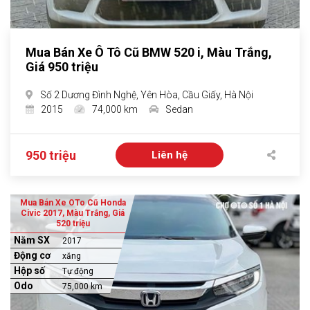
Mua Bán Xe Ô Tô Cũ BMW 520 i, Màu Trắng,
Giá 950 triệu
Số 2 Dương Đình Nghệ, Yên Hòa, Cầu Giấy, Hà Nội
2015
74,000 km
Sedan
950 triệu
Liên hệ
Mua Bán Xe OTo Cũ Honda
Civic 2017, Màu Trắng, Giá
520 triệu
Năm SX
2017
Động cơ
xăng
Hộp số
Tự động
Odo
75,000 km