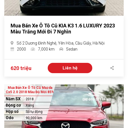
Mua Bán Xe Ô Tô Cũ KIA K3 1.6 LUXURY 2023
Màu Trắng Mới Đi 7 Nghìn
Số 2 Dương Đình Nghệ, Yên Hòa, Cầu Giấy, Hà Nội
2000
7,000 km
Sedan
620 triệu
Liên hệ
Mua Bán Xe Ô Tô Cũ Mazda
Cx5 2.0 2018 Màu Đỏ Mới 85%
Năm SX
2018
Động cơ
Xăng
Hộp số
Số tự động
Odo
90,000 km