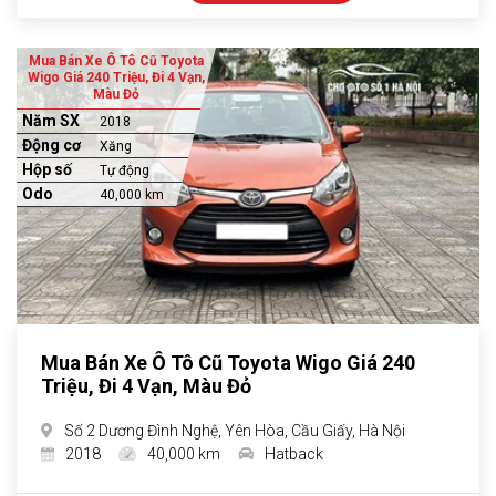
Mua Bán Xe Ô Tô Cũ Toyota
Wigo Giá 240 Triệu, Đi 4 Vạn,
Màu Đỏ
Năm SX
2018
Động cơ
Xăng
Hộp số
Tự động
Odo
40,000 km
Mua Bán Xe Ô Tô Cũ Toyota Wigo Giá 240
Triệu, Đi 4 Vạn, Màu Đỏ
Số 2 Dương Đình Nghệ, Yên Hòa, Cầu Giấy, Hà Nội
2018
40,000 km
Hatback