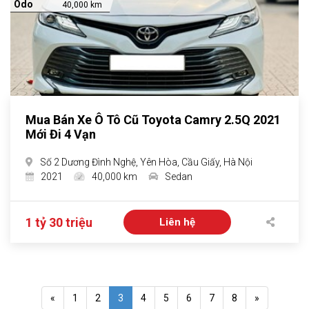
Odo
40,000 km
Mua Bán Xe Ô Tô Cũ Toyota Camry 2.5Q 2021
Mới Đi 4 Vạn
Số 2 Dương Đình Nghệ, Yên Hòa, Cầu Giấy, Hà Nội
2021
40,000 km
Sedan
1 tỷ 30 triệu
Liên hệ
«
1
2
3
4
5
6
7
8
»