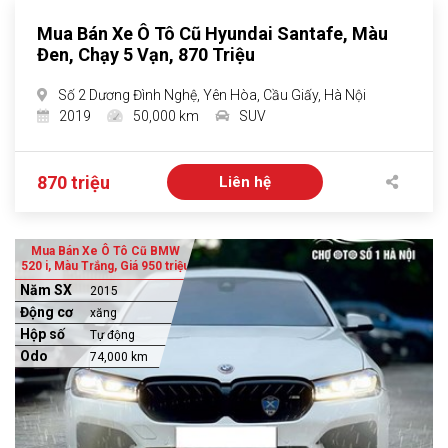
Mua Bán Xe Ô Tô Cũ Hyundai Santafe, Màu
Đen, Chạy 5 Vạn, 870 Triệu
Số 2 Dương Đình Nghệ, Yên Hòa, Cầu Giấy, Hà Nội
2019
50,000 km
SUV
870 triệu
Liên hệ
Mua Bán Xe Ô Tô Cũ BMW
520 i, Màu Trắng, Giá 950 triệu
Năm SX
2015
Động cơ
xăng
Hộp số
Tự động
Odo
74,000 km