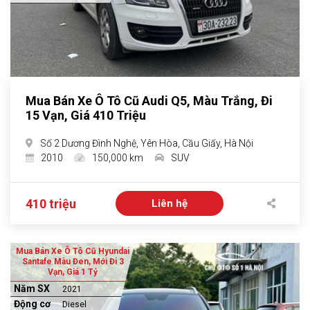
Mua Bán Xe Ô Tô Cũ Audi Q5, Màu Trắng, Đi
15 Vạn, Giá 410 Triệu
Số 2 Dương Đình Nghệ, Yên Hòa, Cầu Giấy, Hà Nội
2010
150,000 km
SUV
410 triệu
Liên hệ
Mua Bán Xe Ô Tô Cũ Hyundai
Santafe Màu Đen, Mới Đi 3
Vạn, Giá 1 Tỷ
Năm SX
2021
Động cơ
Diesel