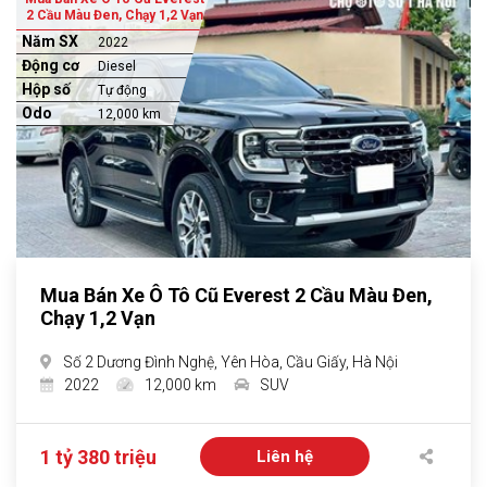
2 Cầu Màu Đen, Chạy 1,2 Vạn
Năm SX
2022
Động cơ
Diesel
Hộp số
Tự động
Odo
12,000 km
Mua Bán Xe Ô Tô Cũ Everest 2 Cầu Màu Đen,
Chạy 1,2 Vạn
Số 2 Dương Đình Nghệ, Yên Hòa, Cầu Giấy, Hà Nội
2022
12,000 km
SUV
1 tỷ 380 triệu
Liên hệ