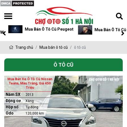
Mua Bán Ô Tô Cũ Peugeot
Mua Bán Ô Tô Cũ P
Trang chủ
Mua bán ô tô cũ
ô tô cũ
Ô TÔ CŨ
Mua Bán Xe Ô Tô Cũ Nissan
Teana, Màu Trắng, Giá 450
Triệu
Năm SX
2013
Động cơ
Xăng
Hộp số
Tự động
Odo
120,000 km