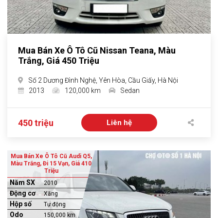
Mua Bán Xe Ô Tô Cũ Nissan Teana, Màu
Trắng, Giá 450 Triệu
Số 2 Dương Đình Nghệ, Yên Hòa, Cầu Giấy, Hà Nội
2013
120,000 km
Sedan
450 triệu
Liên hệ
Mua Bán Xe Ô Tô Cũ Audi Q5,
Màu Trắng, Đi 15 Vạn, Giá 410
Triệu
Năm SX
2010
Động cơ
Xăng
Hộp số
Tự động
Odo
150,000 km