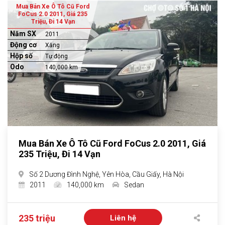
Mua Bán Xe Ô Tô Cũ Ford
FoCus 2.0 2011, Giá 235
Triệu, Đi 14 Vạn
Năm SX
2011
Động cơ
Xăng
Hộp số
Tự động
Odo
140,000 km
Mua Bán Xe Ô Tô Cũ Ford FoCus 2.0 2011, Giá
235 Triệu, Đi 14 Vạn
Số 2 Dương Đình Nghệ, Yên Hòa, Cầu Giấy, Hà Nội
2011
140,000 km
Sedan
235 triệu
Liên hệ