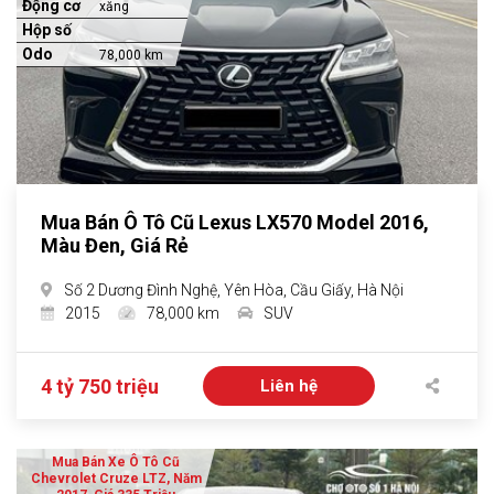
Động cơ
xăng
Hộp số
Odo
78,000 km
Mua Bán Ô Tô Cũ Lexus LX570 Model 2016,
Màu Đen, Giá Rẻ
Số 2 Dương Đình Nghệ, Yên Hòa, Cầu Giấy, Hà Nội
2015
78,000 km
SUV
4 tỷ 750 triệu
Liên hệ
Mua Bán Xe Ô Tô Cũ
Chevrolet Cruze LTZ, Năm