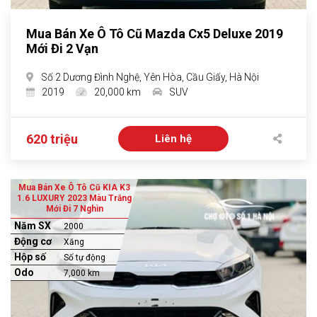
Mua Bán Xe Ô Tô Cũ Mazda Cx5 Deluxe 2019
Mới Đi 2 Vạn
Số 2 Dương Đình Nghệ, Yên Hòa, Cầu Giấy, Hà Nội
2019
20,000 km
SUV
620 triệu
Liên hệ
Mua Bán Xe Ô Tô Cũ KIA K3
1.6 LUXURY 2023 Màu Trắng
Mới Đi 7 Nghìn
Năm SX
2000
Động cơ
Xăng
Hộp số
Số tự động
Odo
7,000 km