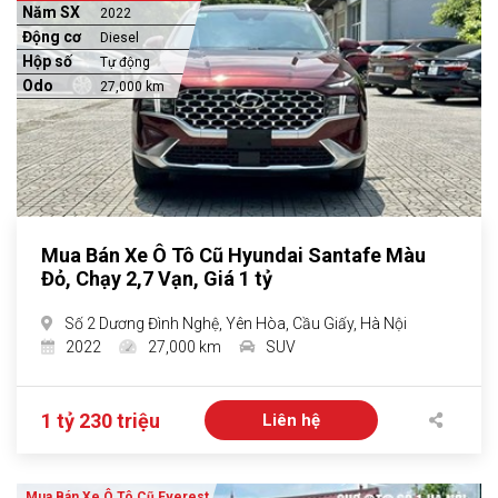
Năm SX
2022
Động cơ
Diesel
Hộp số
Tự động
Odo
27,000 km
Mua Bán Xe Ô Tô Cũ Hyundai Santafe Màu
Đỏ, Chạy 2,7 Vạn, Giá 1 tỷ
Số 2 Dương Đình Nghệ, Yên Hòa, Cầu Giấy, Hà Nội
2022
27,000 km
SUV
1 tỷ 230 triệu
Liên hệ
Mua Bán Xe Ô Tô Cũ Everest