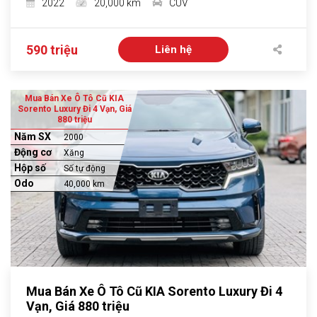
2022
20,000 km
CUV
590 triệu
Liên hệ
Mua Bán Xe Ô Tô Cũ KIA
Sorento Luxury Đi 4 Vạn, Giá
880 triệu
Năm SX
2000
Động cơ
Xăng
Hộp số
Số tự động
Odo
40,000 km
Mua Bán Xe Ô Tô Cũ KIA Sorento Luxury Đi 4
Vạn, Giá 880 triệu