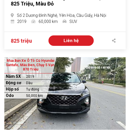
825 Triệu, Màu Đỏ
Số 2 Dương Đình Nghệ, Yên Hòa, Cầu Giấy, Hà Nội
2019
60,000 km
SUV
825 triệu
Liên hệ
Mua Bán Xe Ô Tô Cũ Hyundai
Santafe, Màu Đen, Chạy 5 Vạn,
870 Triệu
Năm SX
2019
Động cơ
Dầu
Hộp số
Tự động
Odo
50,000 km