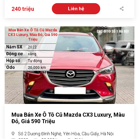
240 triệu
Liên hệ
Mua Bán Xe Ô Tô Cũ Mazda
CX3 Luxury, Màu Đỏ, Giá 590
Triệu
Năm SX
2022
Động cơ
xăng
Hộp số
Tự động
Odo
20,000 km
Mua Bán Xe Ô Tô Cũ Mazda CX3 Luxury, Màu
Đỏ, Giá 590 Triệu
Số 2 Dương Đình Nghệ, Yên Hòa, Cầu Giấy, Hà Nội