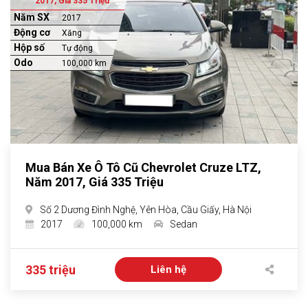
2017, Giá 335 Triệu
Năm SX
2017
Động cơ
Xăng
Hộp số
Tự động
Odo
100,000 km
Mua Bán Xe Ô Tô Cũ Chevrolet Cruze LTZ,
Năm 2017, Giá 335 Triệu
Số 2 Dương Đình Nghệ, Yên Hòa, Cầu Giấy, Hà Nội
2017
100,000 km
Sedan
335 triệu
Liên hệ