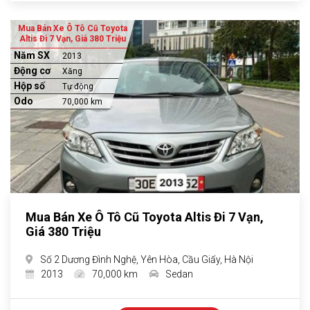
Mua Bán Xe Ô Tô Cũ Toyota
Altis Đi 7 Vạn, Giá 380 Triệu
Năm SX
2013
Động cơ
Xăng
Hộp số
Tự động
Odo
70,000 km
Mua Bán Xe Ô Tô Cũ Toyota Altis Đi 7 Vạn,
Giá 380 Triệu
Số 2 Dương Đình Nghệ, Yên Hòa, Cầu Giấy, Hà Nội
2013
70,000 km
Sedan