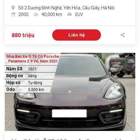
Số 2 Dương Đình Nghệ, Yên Hòa, Cầu Giấy, Hà Nội
2000
40,000 km
SUV
880 triệu
Liên hệ
Mua Bán Xe Ô Tô Cũ Porsche
Panamera 2.9 V6, Năm 2021
Năm SX
2021
Động cơ
xăng
Hộp số
Tự động
Odo
5,000 km