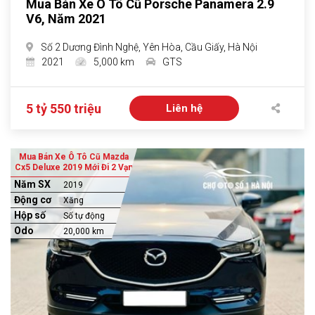
Mua Bán Xe Ô Tô Cũ Porsche Panamera 2.9
V6, Năm 2021
Số 2 Dương Đình Nghệ, Yên Hòa, Cầu Giấy, Hà Nội
2021
5,000 km
GTS
5 tỷ 550 triệu
Liên hệ
Mua Bán Xe Ô Tô Cũ Mazda
Cx5 Deluxe 2019 Mới Đi 2 Vạn
Năm SX
2019
Động cơ
Xăng
Hộp số
Số tự động
Odo
20,000 km