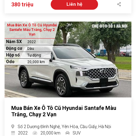
380 triệu
Liên hệ
Mua Bán Xe Ô Tô Cũ Hyundai
Santafe Màu Trắng, Chạy 2
Vạn
Năm SX
2022
Động cơ
Dầu
Hộp số
Tự động
Odo
20,000 km
Mua Bán Xe Ô Tô Cũ Hyundai Santafe Màu
Trắng, Chạy 2 Vạn
Số 2 Dương Đình Nghệ, Yên Hòa, Cầu Giấy, Hà Nội
2022
20,000 km
SUV