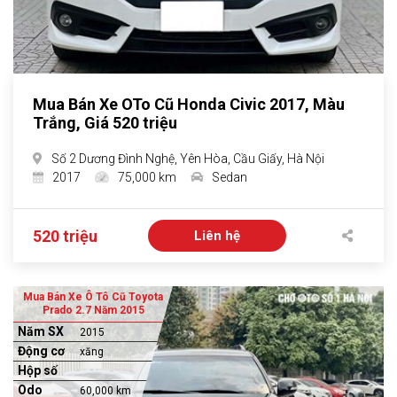
Mua Bán Xe OTo Cũ Honda Civic 2017, Màu
Trắng, Giá 520 triệu
Số 2 Dương Đình Nghệ, Yên Hòa, Cầu Giấy, Hà Nội
2017
75,000 km
Sedan
520 triệu
Liên hệ
Mua Bán Xe Ô Tô Cũ Toyota
Prado 2.7 Năm 2015
Năm SX
2015
Động cơ
xăng
Hộp số
Odo
60,000 km