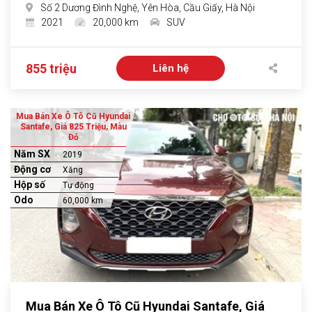
Số 2 Dương Đình Nghệ, Yên Hòa, Cầu Giấy, Hà Nội
2021
20,000 km
SUV
855 triệu
Liên hệ
Mua Bán Xe Ô Tô Cũ Hyundai
Santafe, Giá 825 Triệu, Màu
Đỏ
Năm SX
2019
Động cơ
Xăng
Hộp số
Tự động
Odo
60,000 km
Mua Bán Xe Ô Tô Cũ Hyundai Santafe, Giá