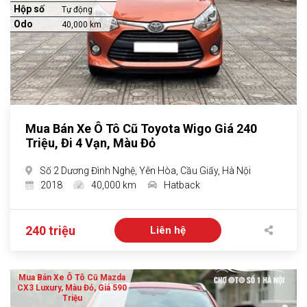
Hộp số
Tự động
Odo
40,000 km
Mua Bán Xe Ô Tô Cũ Toyota Wigo Giá 240
Triệu, Đi 4 Vạn, Màu Đỏ
Số 2 Dương Đình Nghệ, Yên Hòa, Cầu Giấy, Hà Nội
2018
40,000 km
Hatback
240 triệu
Liên hệ
Mua Bán Xe Ô Tô Cũ Mazda
CX3 Luxury, Màu Đỏ, Giá 590
Triệu