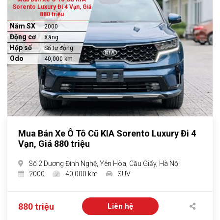
Sorento Luxury Đi 4 Vạn, Giá
880 triệu
Năm SX
2000
Động cơ
Xăng
Hộp số
Số tự động
Odo
40,000 km
Mua Bán Xe Ô Tô Cũ KIA Sorento Luxury Đi 4
Vạn, Giá 880 triệu
Số 2 Dương Đình Nghệ, Yên Hòa, Cầu Giấy, Hà Nội
2000
40,000 km
SUV
880 triệu
Liên hệ