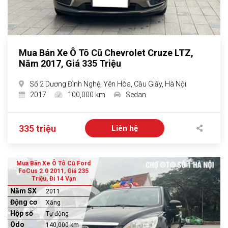
Mua Bán Xe Ô Tô Cũ Chevrolet Cruze LTZ,
Năm 2017, Giá 335 Triệu
Số 2 Dương Đình Nghệ, Yên Hòa, Cầu Giấy, Hà Nội
2017
100,000 km
Sedan
335 triệu
Liên hệ
Mua Bán Xe Ô Tô Cũ Ford
FoCus 2.0 2011, Giá 235
Triệu, Đi 14 Vạn
Năm SX
2011
Động cơ
Xăng
Hộp số
Tự động
Odo
140,000 km