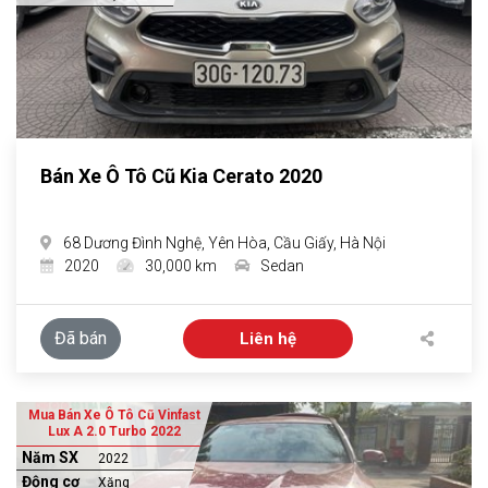
Bán Xe Ô Tô Cũ Kia Cerato 2020
68 Dương Đình Nghệ, Yên Hòa, Cầu Giấy, Hà Nội
2020
30,000 km
Sedan
Đã bán
Liên hệ
Mua Bán Xe Ô Tô Cũ Vinfast
Lux A 2.0 Turbo 2022
Năm SX
2022
Động cơ
Xăng