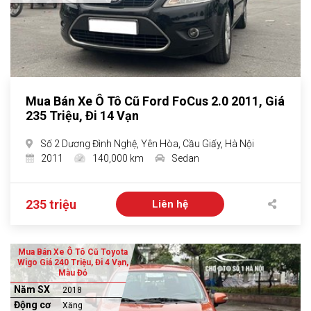
Mua Bán Xe Ô Tô Cũ Ford FoCus 2.0 2011, Giá
235 Triệu, Đi 14 Vạn
Số 2 Dương Đình Nghệ, Yên Hòa, Cầu Giấy, Hà Nội
2011
140,000 km
Sedan
235 triệu
Liên hệ
Mua Bán Xe Ô Tô Cũ Toyota
Wigo Giá 240 Triệu, Đi 4 Vạn,
Màu Đỏ
Năm SX
2018
Động cơ
Xăng