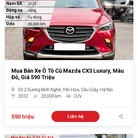
Năm SX
2022
Động cơ
xăng
Hộp số
Tự động
Odo
20,000 km
Mua Bán Xe Ô Tô Cũ Mazda CX3 Luxury, Màu
Đỏ, Giá 590 Triệu
Số 2 Dương Đình Nghệ, Yên Hòa, Cầu Giấy, Hà Nội
2022
20,000 km
CUV
590 triệu
Liên hệ
Mua Bán Xe Ô Tô Cũ KIA