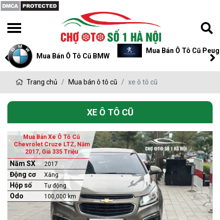
Mua Bán Ô Tô Cũ Peugeot
Mua Bán Ô Tô Cũ P
Trang chủ
Mua bán ô tô cũ
xe ô tô cũ
XE Ô TÔ CŨ
Mua Bán Xe Ô Tô Cũ
Chevrolet Cruze LTZ, Năm
2017, Giá 335 Triệu
Năm SX
2017
Động cơ
Xăng
Hộp số
Tự động
Odo
100,000 km