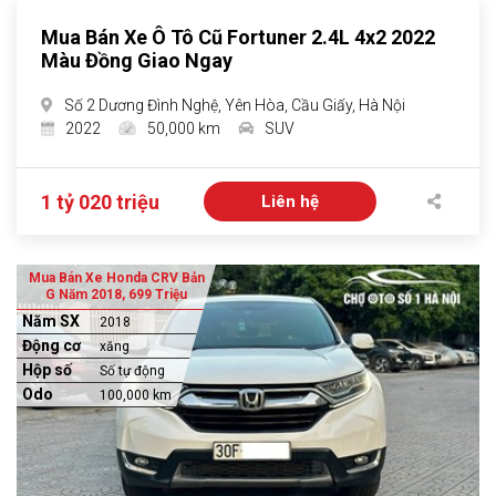
Mua Bán Xe Ô Tô Cũ Fortuner 2.4L 4x2 2022
Màu Đồng Giao Ngay
Số 2 Dương Đình Nghệ, Yên Hòa, Cầu Giấy, Hà Nội
2022
50,000 km
SUV
1 tỷ 020 triệu
Liên hệ
Mua Bán Xe Honda CRV Bản
G Năm 2018, 699 Triệu
Năm SX
2018
Động cơ
xăng
Hộp số
Số tự động
Odo
100,000 km