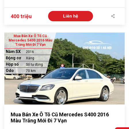
400 triệu
Liên hệ
Mua Bán Xe Ô Tô Cũ
Mercedes S400 2016 Màu
Trắng Mới Đi 7 Vạn
Năm SX
2016
Động cơ
Xăng
Hộp số
Số tự động
Odo
70 km
Mua Bán Xe Ô Tô Cũ Mercedes S400 2016
Màu Trắng Mới Đi 7 Vạn