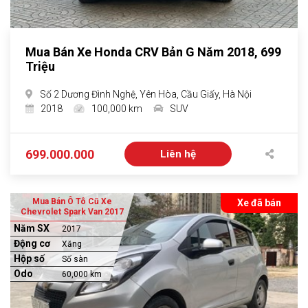
Mua Bán Xe Honda CRV Bản G Năm 2018, 699
Triệu
Số 2 Dương Đình Nghệ, Yên Hòa, Cầu Giấy, Hà Nội
2018
100,000 km
SUV
699.000.000
Liên hệ
Mua Bán Ô Tô Cũ Xe
Xe đã bán
Chevrolet Spark Van 2017
Năm SX
2017
Động cơ
Xăng
Hộp số
Số sàn
Odo
60,000 km