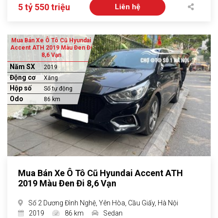
5 tỷ 550 triệu
Liên hệ
Mua Bán Xe Ô Tô Cũ Hyundai
Accent ATH 2019 Màu Đen Đi
8,6 Vạn
Năm SX
2019
Động cơ
Xăng
Hộp số
Số tự động
Odo
86 km
Mua Bán Xe Ô Tô Cũ Hyundai Accent ATH
2019 Màu Đen Đi 8,6 Vạn
Số 2 Dương Đình Nghệ, Yên Hòa, Cầu Giấy, Hà Nội
2019
86 km
Sedan