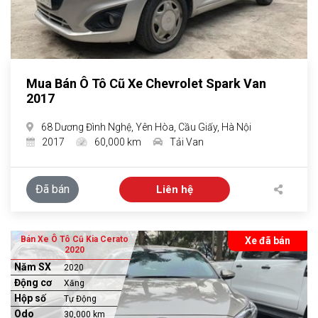
Mua Bán Ô Tô Cũ Xe Chevrolet Spark Van
2017
68 Dương Đình Nghệ, Yên Hòa, Cầu Giấy, Hà Nội
2017
60,000 km
Tải Van
Đã bán
Liên hệ
Bán Xe Ô Tô Cũ Kia Cerato
Xe đã bán
2020
Năm SX
2020
Động cơ
Xăng
Hộp số
Tự Động
Odo
30,000 km