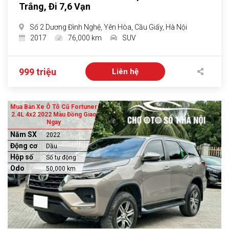
Trắng, Đi 7,6 Vạn
Số 2 Dương Đình Nghệ, Yên Hòa, Cầu Giấy, Hà Nội
2017
76,000 km
SUV
999 triệu
Liên hệ
Mua Bán Xe Ô Tô Cũ Fortuner
2.4L 4x2 2022 Màu Đồng Giao
Ngay
Năm SX
2022
Động cơ
Dầu
Hộp số
Số tự động
Odo
50,000 km