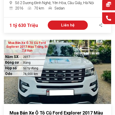
Số 2 Dương Đình Nghệ, Yên Hòa, Cầu Giấy, Hà Nội
2016
70 km
Sedan
1 tỷ 630 Triệu
Liên hệ
Mua Bán Xe Ô Tô Cũ Ford
Explorer 2017 Màu Trắng, Đi
7,6 Vạn
Năm SX
2017
Động cơ
Xăng
Hộp số
Số tự động
Odo
76,000 km
Mua Bán Xe Ô Tô Cũ Ford Explorer 2017 Màu