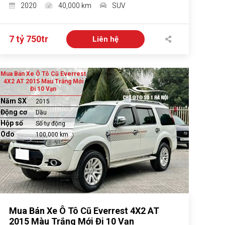
2020
40,000 km
SUV
7 tỷ 750tr
Liên hệ
Mua Bán Xe Ô Tô Cũ Everrest
4X2 AT 2015 Màu Trắng Mới
Đi 10 Vạn
Năm SX
2015
Động cơ
Dầu
Hộp số
Số tự động
Odo
100,000 km
Mua Bán Xe Ô Tô Cũ Everrest 4X2 AT
2015 Màu Trắng Mới Đi 10 Vạn