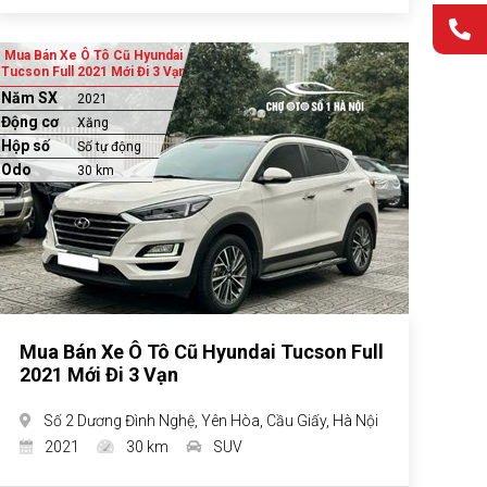
Mua Bán Xe Ô Tô Cũ Hyundai
Tucson Full 2021 Mới Đi 3 Vạn
Năm SX
2021
Động cơ
Xăng
Hộp số
Số tự động
Odo
30 km
Mua Bán Xe Ô Tô Cũ Hyundai Tucson Full
2021 Mới Đi 3 Vạn
Số 2 Dương Đình Nghệ, Yên Hòa, Cầu Giấy, Hà Nội
2021
30 km
SUV