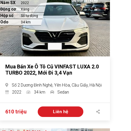
Năm SX
2022
Động cơ
Xăng
Hộp số
Số tự động
Odo
34 km
Mua Bán Xe Ô Tô Cũ VINFAST LUXA 2.0
TURBO 2022, Mới Đi 3,4 Vạn
Số 2 Dương Đình Nghệ, Yên Hòa, Cầu Giấy, Hà Nội
2022
34 km
Sedan
610 triệu
Liên hệ