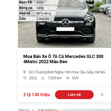
Năm SX
2022
Động cơ
Xăng
Hộp số
Số tự động
Odo
7,000 km
Mua Bán Xe Ô Tô Cũ Mercedes GLC 300
4Matic 2022 Màu Đen
Số 2 Dương Đình Nghệ, Yên Hòa, Cầu Giấy, Hà Nội
2022
7,000 km
SUV
2 tỷ 130 triệu
Liên hệ