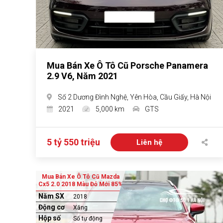
Mua Bán Xe Ô Tô Cũ Porsche Panamera
2.9 V6, Năm 2021
Số 2 Dương Đình Nghệ, Yên Hòa, Cầu Giấy, Hà Nội
2021
5,000 km
GTS
5 tỷ 550 triệu
Liên hệ
Mua Bán Xe Ô Tô Cũ Mazda
Cx5 2.0 2018 Màu Đỏ Mới 85%
Năm SX
2018
Động cơ
Xăng
Hộp số
Số tự động