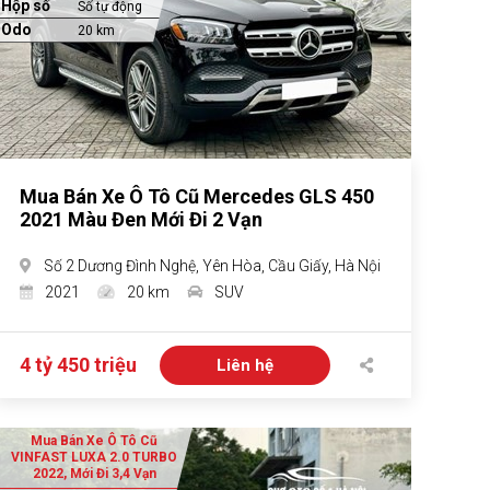
Hộp số
Số tự động
Odo
20 km
Mua Bán Xe Ô Tô Cũ Mercedes GLS 450
2021 Màu Đen Mới Đi 2 Vạn
Số 2 Dương Đình Nghệ, Yên Hòa, Cầu Giấy, Hà Nội
2021
20 km
SUV
4 tỷ 450 triệu
Liên hệ
Mua Bán Xe Ô Tô Cũ
VINFAST LUXA 2.0 TURBO
2022, Mới Đi 3,4 Vạn