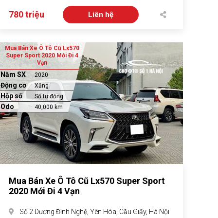
780 triệu
Liên hệ
Mua Bán Xe Ô Tô Cũ Lx570
Super Sport 2020 Mới Đi 4
Vạn
Năm SX
2020
Động cơ
Xăng
Hộp số
Số tự động
Odo
40,000 km
Mua Bán Xe Ô Tô Cũ Lx570 Super Sport
2020 Mới Đi 4 Vạn
Số 2 Dương Đình Nghệ, Yên Hòa, Cầu Giấy, Hà Nội