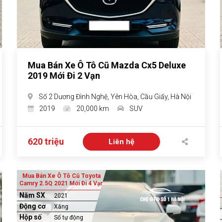
Mua Bán Xe Ô Tô Cũ Mazda Cx5 Deluxe
2019 Mới Đi 2 Vạn
Số 2 Dương Đình Nghệ, Yên Hòa, Cầu Giấy, Hà Nội
2019
20,000 km
SUV
620 triệu
Liên hệ
Mua Bán Xe Ô Tô Cũ Toyota
Camry 2.5Q 2021 Mới Đi 4 Vạn
Năm SX
2021
Động cơ
Xăng
Hộp số
Số tự động