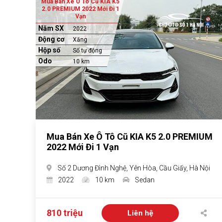
Mua Bán Xe Ô Tô Cũ KIA K5
2.0 PREMIUM 2022 Mới Đi 1
Vạn
Năm SX
2022
Động cơ
Xăng
Hộp số
Số tự động
Odo
10 km
Mua Bán Xe Ô Tô Cũ KIA K5 2.0 PREMIUM
2022 Mới Đi 1 Vạn
Số 2 Dương Đình Nghệ, Yên Hòa, Cầu Giấy, Hà Nội
2022
10 km
Sedan
810 triệu
Liên hệ