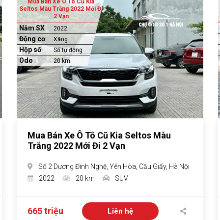
Mua Bán Xe Ô Tô Cũ Kia
Seltos Màu Trắng 2022 Mới Đi
2 Vạn
Năm SX
2022
Động cơ
Xăng
Hộp số
Số tự động
Odo
20 km
Mua Bán Xe Ô Tô Cũ Kia Seltos Màu
Trắng 2022 Mới Đi 2 Vạn
Số 2 Dương Đình Nghệ, Yên Hòa, Cầu Giấy, Hà Nội
2022
20 km
SUV
665 triệu
Liên hệ