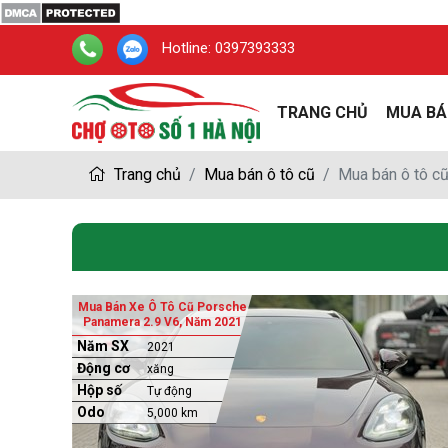
Hotline:
0397393333
TRANG CHỦ
MUA BÁ
Trang chủ
Mua bán ô tô cũ
Mua bán ô tô c
Mua Bán Xe Ô Tô Cũ Porsche
Panamera 2.9 V6, Năm 2021
Năm SX
2021
Động cơ
xăng
Hộp số
Tự động
Odo
5,000 km