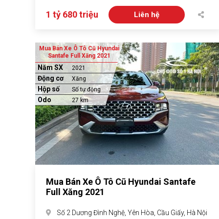
1 tỷ 680 triệu
Liên hệ
Mua Bán Xe Ô Tô Cũ Hyundai
Santafe Full Xăng 2021
Năm SX
2021
Động cơ
Xăng
Hộp số
Số tự động
Odo
27 km
Mua Bán Xe Ô Tô Cũ Hyundai Santafe
Full Xăng 2021
Số 2 Dương Đình Nghệ, Yên Hòa, Cầu Giấy, Hà Nội