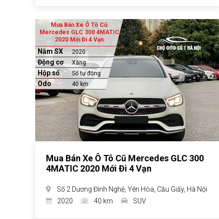
Mua Bán Xe Ô Tô Cũ
Mercedes GLC 300 4MATIC
2020 Mới Đi 4 Vạn
Năm SX
2020
Động cơ
Xăng
Hộp số
Số tự động
Odo
40 km
Mua Bán Xe Ô Tô Cũ Mercedes GLC 300
4MATIC 2020 Mới Đi 4 Vạn
Số 2 Dương Đình Nghệ, Yên Hòa, Cầu Giấy, Hà Nội
2020
40 km
SUV