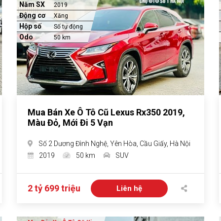
Năm SX
2019
Động cơ
Xăng
Hộp số
Số tự động
Odo
50 km
Mua Bán Xe Ô Tô Cũ Lexus Rx350 2019,
Màu Đỏ, Mới Đi 5 Vạn
Số 2 Dương Đình Nghệ, Yên Hòa, Cầu Giấy, Hà Nội
2019
50 km
SUV
2 tỷ 699 triệu
Liên hệ