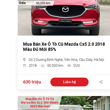
Odo
90,000 km
Mua Bán Xe Ô Tô Cũ Mazda Cx5 2.0 2018
Màu Đỏ Mới 85%
Số 2 Dương Đình Nghệ, Yên Hòa, Cầu Giấy, Hà Nội
2018
90,000 km
SUV
630 triệu
Liên hệ
Mua Bán Xe Ô Tô Cũ
Mercedes GLC 300 4Matic
2022 Màu Đen