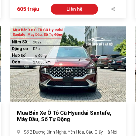
605 triệu
Liên hệ
Mua Bán Xe Ô Tô Cũ Hyundai
Santafe, Máy Dầu, Số Tự Động
Năm SX
2022
Động cơ
Dầu
Hộp số
Tự động
Odo
27,000 km
Mua Bán Xe Ô Tô Cũ Hyundai Santafe,
Máy Dầu, Số Tự Động
Số 2 Dương Đình Nghệ, Yên Hòa, Cầu Giấy, Hà Nội