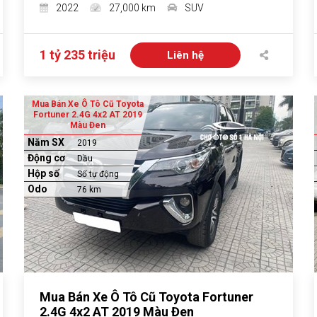
2022
27,000 km
SUV
1 tỷ 235 triệu
Liên hệ
Mua Bán Xe Ô Tô Cũ Toyota
Fortuner 2.4G 4x2 AT 2019
Màu Đen
Năm SX
2019
Động cơ
Dầu
Hộp số
Số tự động
Odo
76 km
Mua Bán Xe Ô Tô Cũ Toyota Fortuner
2.4G 4x2 AT 2019 Màu Đen