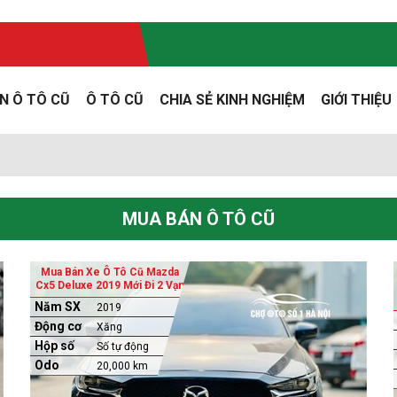
N Ô TÔ CŨ
Ô TÔ CŨ
CHIA SẺ KINH NGHIỆM
GIỚI THIỆU
ũ
MUA BÁN Ô TÔ CŨ
Mua Bán Xe Ô Tô Cũ Mazda
Cx5 Deluxe 2019 Mới Đi 2 Vạn
Năm SX
2019
Động cơ
Xăng
Hộp số
Số tự động
Odo
20,000 km