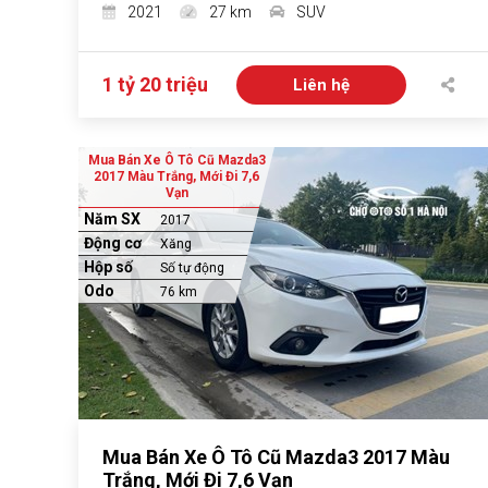
2021
27 km
SUV
1 tỷ 20 triệu
Liên hệ
Mua Bán Xe Ô Tô Cũ Mazda3
2017 Màu Trắng, Mới Đi 7,6
Vạn
Năm SX
2017
Động cơ
Xăng
Hộp số
Số tự động
Odo
76 km
Mua Bán Xe Ô Tô Cũ Mazda3 2017 Màu
Trắng, Mới Đi 7,6 Vạn