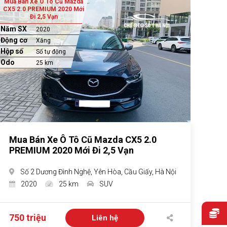
Mua Bán Xe Ô Tô Cũ Mazda
CX5 2.0 PREMIUM 2020 Mới
Đi 2,5 Vạn
Năm SX
2020
Động cơ
Xăng
Hộp số
Số tự động
Odo
25 km
Mua Bán Xe Ô Tô Cũ Mazda CX5 2.0
PREMIUM 2020 Mới Đi 2,5 Vạn
Số 2 Dương Đình Nghệ, Yên Hòa, Cầu Giấy, Hà Nội
2020
25 km
SUV
750 triệu
Liên hệ