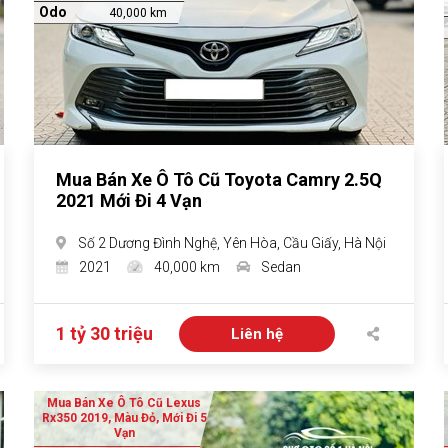
Odo
40,000 km
Mua Bán Xe Ô Tô Cũ Toyota Camry 2.5Q
2021 Mới Đi 4 Vạn
Số 2 Dương Đình Nghệ, Yên Hòa, Cầu Giấy, Hà Nội
2021
40,000 km
Sedan
1 tỷ 30 triệu
Liên hệ
Mua Bán Xe Ô Tô Cũ Lexus
Rx350 2019, Màu Đỏ, Mới Đi 5
Vạn