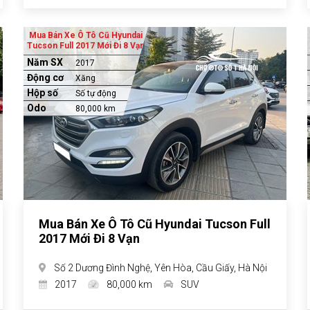
Mua Bán Xe Ô Tô Cũ Hyundai
Tucson Full 2017 Mới Đi 8 Vạn
Năm SX
2017
Động cơ
Xăng
Hộp số
Số tự động
Odo
80,000 km
Mua Bán Xe Ô Tô Cũ Hyundai Tucson Full
2017 Mới Đi 8 Vạn
Số 2 Dương Đình Nghệ, Yên Hòa, Cầu Giấy, Hà Nội
2017
80,000 km
SUV