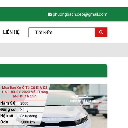
phuongbach.ceo@gmail.com
LIÊN HỆ
Mua Bán Xe Ô Tô Cũ KIA K3
1.6 LUXURY 2023 Màu Trắng
Mới Đi 7 Nghìn
Năm SX
2000
Động cơ
Xăng
Hộp số
Số tự động
Odo
7,000 km