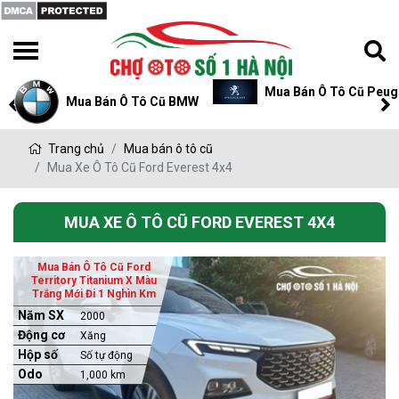
Mua Bán Ô Tô Cũ Peug
Mua Bán Ô Tô Cũ BMW
Trang chủ
Mua bán ô tô cũ
Mua Xe Ô Tô Cũ Ford Everest 4x4
MUA XE Ô TÔ CŨ FORD EVEREST 4X4
Mua Bán Ô Tô Cũ Ford
Territory Titanium X Màu
Trắng Mới Đi 1 Nghìn Km
Năm SX
2000
Động cơ
Xăng
Hộp số
Số tự động
Odo
1,000 km