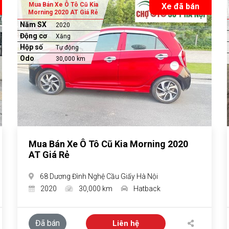
Mua Bán Xe Ô Tô Cũ Kia
Xe đã bán
Morning 2020 AT Giá Rẻ
Năm SX
2020
Động cơ
Xăng
Hộp số
Tự động
Odo
30,000 km
Mua Bán Xe Ô Tô Cũ Kia Morning 2020
AT Giá Rẻ
68 Dương Đình Nghệ Cầu Giấy Hà Nội
2020
30,000 km
Hatback
Đã bán
Liên hệ