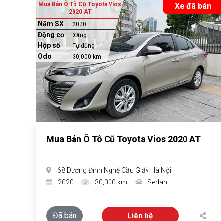
Mua Bán Ô Tô Cũ Toyota Vios
Xe đã bán
2020 AT
Năm SX
2020
Động cơ
Xăng
Hộp số
Tự động
Odo
30,000 km
Mua Bán Ô Tô Cũ Toyota Vios 2020 AT
68 Dương Đình Nghệ Cầu Giấy Hà Nội
2020
30,000 km
Sedan
Đã bán
Liên hệ