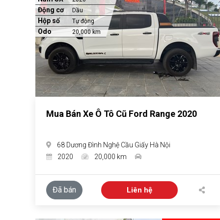
Động cơ
Dầu
Hộp số
Tự động
Odo
20,000 km
Mua Bán Xe Ô Tô Cũ Ford Range 2020
68 Dương Đình Nghệ Cầu Giấy Hà Nội
2020
20,000 km
Đã bán
Liên hệ