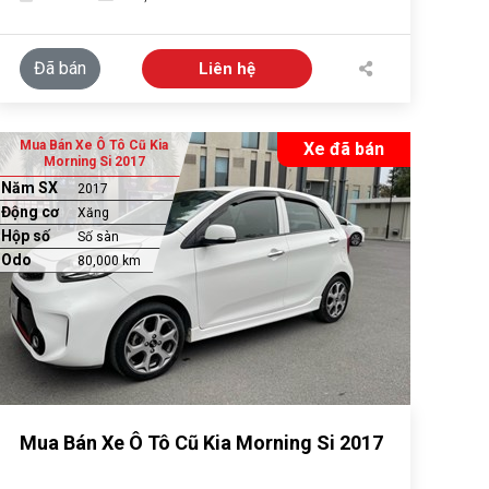
Đã bán
Liên hệ
Mua Bán Xe Ô Tô Cũ Kia
Xe đã bán
Morning Si 2017
Năm SX
2017
Động cơ
Xăng
Hộp số
Số sàn
Odo
80,000 km
Mua Bán Xe Ô Tô Cũ Kia Morning Si 2017