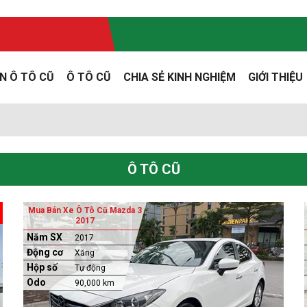
N Ô TÔ CŨ
Ô TÔ CŨ
CHIA SẺ KINH NGHIỆM
GIỚI THIỆU
Ô TÔ CŨ
Mua Bán Xe Ô Tô Cũ Mazda 3
2017
Năm SX
2017
Động cơ
Xăng
Hộp số
Tự động
Odo
90,000 km