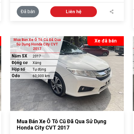
Đã bán
Liên hệ
Mua Bán Xe Ô Tô Cũ Đã Qua
Xe đã bán
Sử Dụng Honda City CVT
2017
Năm SX
2017
Động cơ
Xăng
Hộp số
Tự động
Odo
60,000 km
Mua Bán Xe Ô Tô Cũ Đã Qua Sử Dụng
Honda City CVT 2017