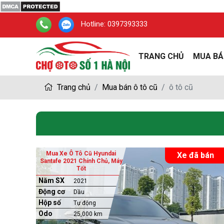
Hotline:
0397393333
TRANG CHỦ
MUA BÁ
Trang chủ
Mua bán ô tô cũ
ô tô cũ
Mua Xe Ô Tô Cũ Hyundai
Xe đã bán
Santafe 2021 Chính Chủ, Máy
Tốt
Năm SX
2021
Động cơ
Dầu
Hộp số
Tự động
Odo
25,000 km