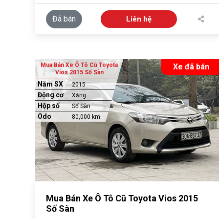
Đã bán
Liên hệ
Mua Bán Xe Ô Tô Cũ Toyota
Xe đã bán
Vios 2015 Số Sàn
Năm SX
2015
Động cơ
Xăng
Hộp số
Số Sàn
Odo
80,000 km
Mua Bán Xe Ô Tô Cũ Toyota Vios 2015
Số Sàn