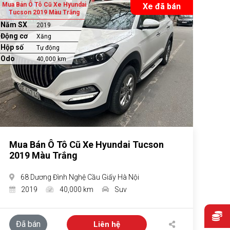
Mua Bán Ô Tô Cũ Xe Hyundai
Xe đã bán
Tucson 2019 Màu Trắng
Năm SX
2019
Động cơ
Xăng
Hộp số
Tự động
Odo
40,000 km
Mua Bán Ô Tô Cũ Xe Hyundai Tucson
2019 Màu Trắng
68 Dương Đình Nghệ Cầu Giấy Hà Nội
2019
40,000 km
Suv
Đã bán
Liên hệ