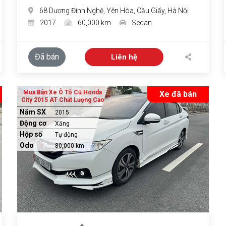
68 Dương Đình Nghệ, Yên Hòa, Cầu Giấy, Hà Nội
2017
60,000 km
Sedan
Đã bán
Liên hệ
Mua Bán Xe Ô Tô Cũ Honda
Xe đã bán
City 2015 AT Chất Lượng Cao
Năm SX
2015
Động cơ
Xăng
Hộp số
Tự động
Odo
80,000 km