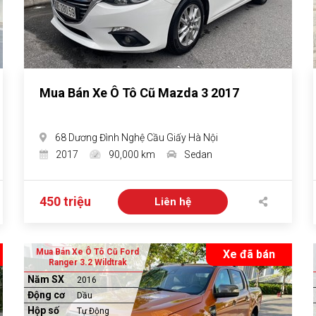
Mua Bán Xe Ô Tô Cũ Mazda 3 2017
68 Dương Đình Nghệ Cầu Giấy Hà Nội
2017
90,000 km
Sedan
450 triệu
Liên hệ
Mua Bán Xe Ô Tô Cũ Ford
Xe đã bán
Ranger 3.2 Wildtrak
Năm SX
2016
Động cơ
Dầu
Hộp số
Tự Động