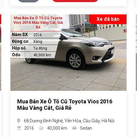
Mua Bán Xe Ô Tô Cũ Toyota
Xe đã bán
Vios 2016 Màu Vàng Cát, Giá
Rẻ
Năm SX
2016
Động cơ
Xăng
Hộp số
Tự động
Odo
40,000 km
Mua Bán Xe Ô Tô Cũ Toyota Vios 2016
Màu Vàng Cát, Giá Rẻ
68 Dương Đình Nghệ, Yên Hòa, Cầu Giấy, Hà Nội
2016
40,000 km
Sedan