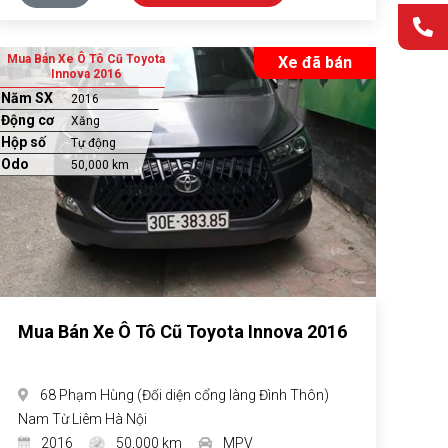
Mua Bán Xe Ô Tô Cũ Toyota
Xe đã bán
Innova 2016
Năm SX
2016
Động cơ
Xăng
Hộp số
Tự động
Odo
50,000 km
Mua Bán Xe Ô Tô Cũ Toyota Innova 2016
68 Phạm Hùng (Đối diện cổng làng Đình Thôn)
Nam Từ Liêm Hà Nội
2016
50,000 km
MPV