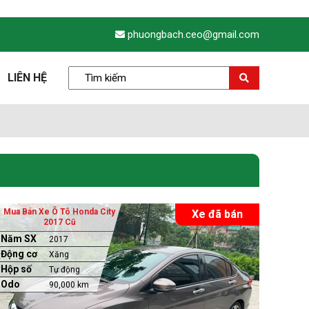
phuongbach.ceo@gmail.com
LIÊN HỆ
Mua Bán Xe Ô Tô Honda City
Xe đã bán
2017 Cũ
Năm SX
2017
Động cơ
Xăng
Hộp số
Tự động
Odo
90,000 km