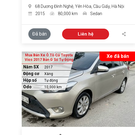
68 Dương Đình Nghệ, Yên Hòa, Cầu Giấy, Hà Nội
2015
80,000 km
Sedan
Đã bán
Liên hệ
Mua Bán Xe Ô Tô Cũ Toyota
Xe đã bán
Vios 2017 Bản G Số Tự Động
Năm SX
2017
Động cơ
Xăng
Hộp số
Tự động
Odo
10,000 km