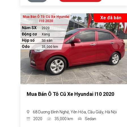
Mua Bán Ô Tô Cũ Xe Hyundai
Xe đã bán
I10 2020
Năm SX
2020
Động cơ
Xăng
Hộp số
Số sàn
Odo
35,000 km
Mua Bán Ô Tô Cũ Xe Hyundai I10 2020
68 Dương Đình Nghệ, Yên Hòa, Cầu Giấy, Hà Nội
2020
35,000 km
Sedan