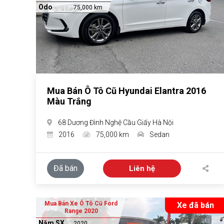
Odo
75,000 km
Mua Bán Ô Tô Cũ Hyundai Elantra 2016
Màu Trắng
68 Dương Đình Nghệ Cầu Giấy Hà Nội
2016
75,000 km
Sedan
Đã bán
Liên hệ
Mua Bán Xe Ô Tô Cũ Ford
Xe đã bán
Range 2020
Năm SX
2020