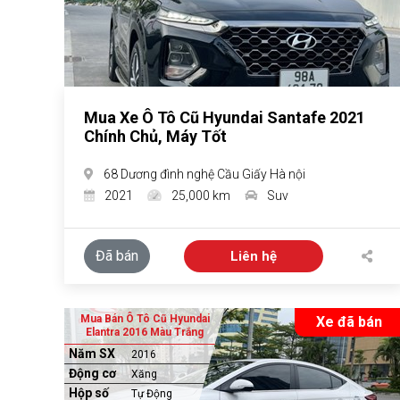
Mua Xe Ô Tô Cũ Hyundai Santafe 2021
Chính Chủ, Máy Tốt
68 Dương đình nghệ Cầu Giấy Hà nội
2021
25,000 km
Suv
Đã bán
Liên hệ
Mua Bán Ô Tô Cũ Hyundai
Xe đã bán
Elantra 2016 Màu Trắng
Năm SX
2016
Động cơ
Xăng
Hộp số
Tự Động