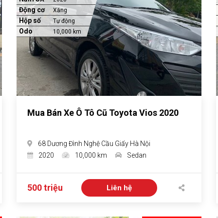
Động cơ
Xăng
Hộp số
Tự động
Odo
10,000 km
Mua Bán Xe Ô Tô Cũ Toyota Vios 2020
68 Dương Đình Nghệ Cầu Giấy Hà Nội
2020
10,000 km
Sedan
500 triệu
Liên hệ