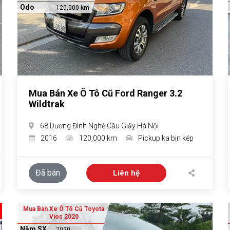
Odo
120,000 km
Mua Bán Xe Ô Tô Cũ Ford Ranger 3.2
Wildtrak
68 Dương Đình Nghệ Cầu Giấy Hà Nội
2016
120,000 km
Pickup ka bin kép
Đã bán
Liên hệ
Mua Bán Xe Ô Tô Cũ Toyota
Vios 2020
Năm SX
2020