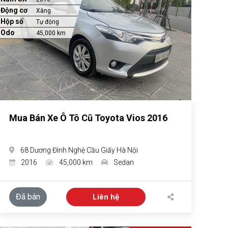
Động cơ
Xăng
Hộp số
Tự động
Odo
45,000 km
Mua Bán Xe Ô Tô Cũ Toyota Vios 2016
68 Dương Đình Nghệ Cầu Giấy Hà Nội
2016
45,000 km
Sedan
Đã bán
Liên hệ