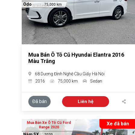
Odo
75,000 km
Mua Bán Ô Tô Cũ Hyundai Elantra 2016
Màu Trắng
68 Dương Đình Nghệ Cầu Giấy Hà Nội
2016
75,000 km
Sedan
Đã bán
Liên hệ
Mua Bán Xe Ô Tô Cũ Ford
Xe đã bán
Range 2020
Năm SX
2020