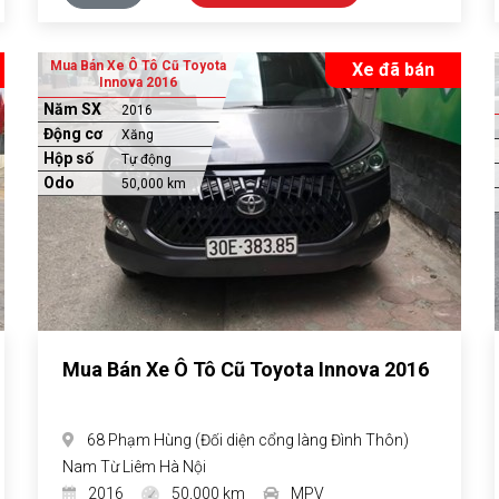
Mua Bán Xe Ô Tô Cũ Toyota
Xe đã bán
Innova 2016
Năm SX
2016
Động cơ
Xăng
Hộp số
Tự động
Odo
50,000 km
Mua Bán Xe Ô Tô Cũ Toyota Innova 2016
68 Phạm Hùng (Đối diện cổng làng Đình Thôn)
Nam Từ Liêm Hà Nội
2016
50,000 km
MPV