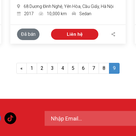
68 Dương Đình Nghệ, Yên Hòa, Cầu Giấy, Hà Nội
2017
10,000 km
Sedan
Đã bán
Liên hệ
«
1
2
3
4
5
6
7
8
9