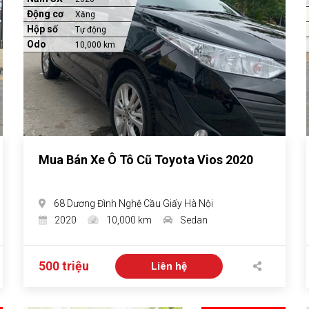
Động cơ
Xăng
Hộp số
Tự động
Odo
10,000 km
Mua Bán Xe Ô Tô Cũ Toyota Vios 2020
68 Dương Đình Nghệ Cầu Giấy Hà Nội
2020
10,000 km
Sedan
500 triệu
Liên hệ