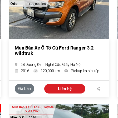
Odo
120,000 km
Mua Bán Xe Ô Tô Cũ Ford Ranger 3.2
Wildtrak
68 Dương Đình Nghệ Cầu Giấy Hà Nội
2016
120,000 km
Pickup ka bin kép
Đã bán
Liên hệ
Mua Bán Xe Ô Tô Cũ Toyota
Vios 2020
Năm SX
2020