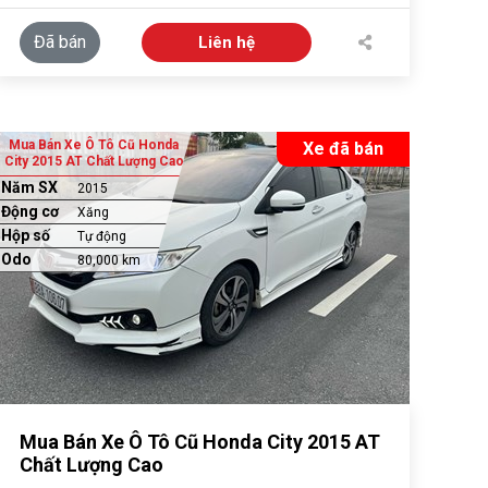
Đã bán
Liên hệ
Mua Bán Xe Ô Tô Cũ Honda
Xe đã bán
City 2015 AT Chất Lượng Cao
Năm SX
2015
Động cơ
Xăng
Hộp số
Tự động
Odo
80,000 km
Mua Bán Xe Ô Tô Cũ Honda City 2015 AT
Chất Lượng Cao