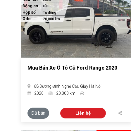
Động cơ
Dầu
Hộp số
Tự động
Odo
20,000 km
Mua Bán Xe Ô Tô Cũ Ford Range 2020
68 Dương Đình Nghệ Cầu Giấy Hà Nội
2020
20,000 km
Đã bán
Liên hệ