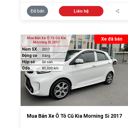
Đã bán
Liên hệ
Mua Bán Xe Ô Tô Cũ Kia
Xe đã bán
Morning Si 2017
Năm SX
2017
Động cơ
Xăng
Hộp số
Số sàn
Odo
80,000 km
Mua Bán Xe Ô Tô Cũ Kia Morning Si 2017