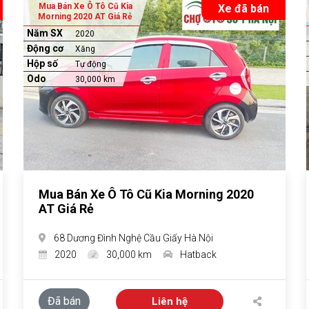
Mua Bán Xe Ô Tô Cũ Kia
Xe đã bán
Morning 2020 AT Giá Rẻ
Năm SX
2020
Động cơ
Xăng
Hộp số
Tự động
Odo
30,000 km
Mua Bán Xe Ô Tô Cũ Kia Morning 2020
AT Giá Rẻ
68 Dương Đình Nghệ Cầu Giấy Hà Nội
2020
30,000 km
Hatback
Đã bán
Liên hệ