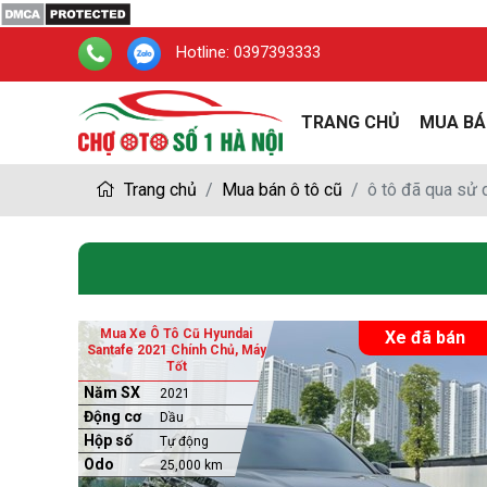
Hotline:
0397393333
TRANG CHỦ
MUA BÁ
Trang chủ
Mua bán ô tô cũ
ô tô đã qua sử
Mua Xe Ô Tô Cũ Hyundai
Xe đã bán
Santafe 2021 Chính Chủ, Máy
Tốt
Năm SX
2021
Động cơ
Dầu
Hộp số
Tự động
Odo
25,000 km