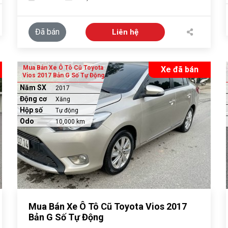
Đã bán
Liên hệ
Mua Bán Xe Ô Tô Cũ Toyota
Xe đã bán
Vios 2017 Bản G Số Tự Động
Năm SX
2017
Động cơ
Xăng
Hộp số
Tự động
Odo
10,000 km
Mua Bán Xe Ô Tô Cũ Toyota Vios 2017
Bản G Số Tự Động