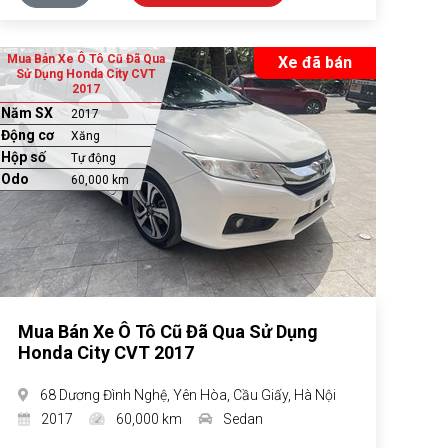
Mua Bán Xe Ô Tô Cũ Đã Qua
Xe đã bán
Sử Dụng Honda City CVT
2017
Năm SX
2017
Động cơ
Xăng
Hộp số
Tự động
Odo
60,000 km
Mua Bán Xe Ô Tô Cũ Đã Qua Sử Dụng
Honda City CVT 2017
68 Dương Đình Nghệ, Yên Hòa, Cầu Giấy, Hà Nội
2017
60,000 km
Sedan