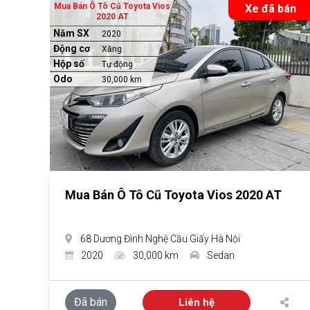
Mua Bán Ô Tô Cũ Toyota Vios
Xe đã bán
2020 AT
Năm SX
2020
Động cơ
Xăng
Hộp số
Tự động
Odo
30,000 km
Mua Bán Ô Tô Cũ Toyota Vios 2020 AT
68 Dương Đình Nghệ Cầu Giấy Hà Nội
2020
30,000 km
Sedan
Đã bán
Liên hệ