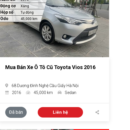
Động cơ
Xăng
Hộp số
Tự động
Odo
45,000 km
Mua Bán Xe Ô Tô Cũ Toyota Vios 2016
68 Dương Đình Nghệ Cầu Giấy Hà Nội
2016
45,000 km
Sedan
Đã bán
Liên hệ