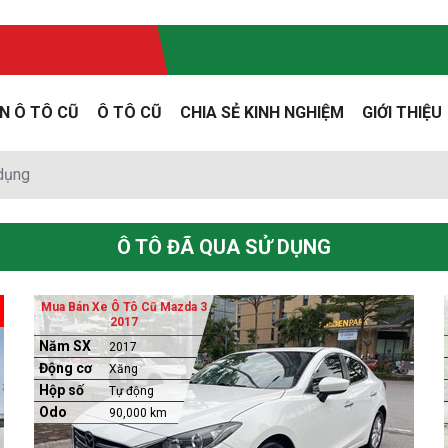
N Ô TÔ CŨ
Ô TÔ CŨ
CHIA SẺ KINH NGHIỆM
GIỚI THIỆU
 dụng
Ô TÔ ĐÃ QUA SỬ DỤNG
Mua Bán Xe Ô Tô Cũ Mazda 3
2017
Năm SX
2017
Động cơ
Xăng
Hộp số
Tự động
Odo
90,000 km