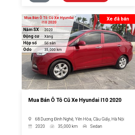
Mua Bán Ô Tô Cũ Xe Hyundai
Xe đã bán
I10 2020
Năm SX
2020
Động cơ
Xăng
Hộp số
Số sàn
Odo
35,000 km
Mua Bán Ô Tô Cũ Xe Hyundai I10 2020
68 Dương Đình Nghệ, Yên Hòa, Cầu Giấy, Hà Nội
2020
35,000 km
Sedan