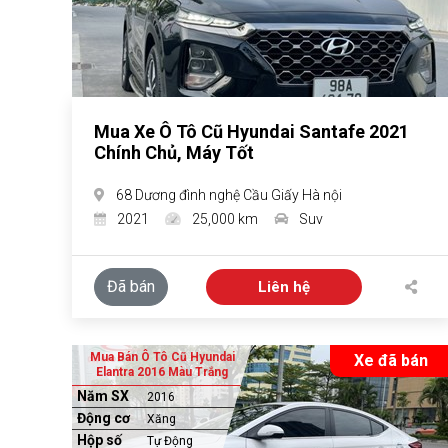
Mua Xe Ô Tô Cũ Hyundai Santafe 2021
Chính Chủ, Máy Tốt
68 Dương đình nghệ Cầu Giấy Hà nội
2021
25,000 km
Suv
Đã bán
Liên hệ
Mua Bán Ô Tô Cũ Hyundai
Xe đã bán
Elantra 2016 Màu Trắng
Năm SX
2016
Động cơ
Xăng
Hộp số
Tự Động