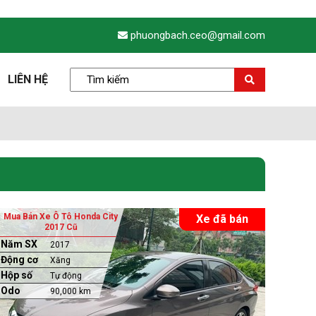
phuongbach.ceo@gmail.com
LIÊN HỆ
Mua Bán Xe Ô Tô Honda City
Xe đã bán
2017 Cũ
Năm SX
2017
Động cơ
Xăng
Hộp số
Tự động
Odo
90,000 km