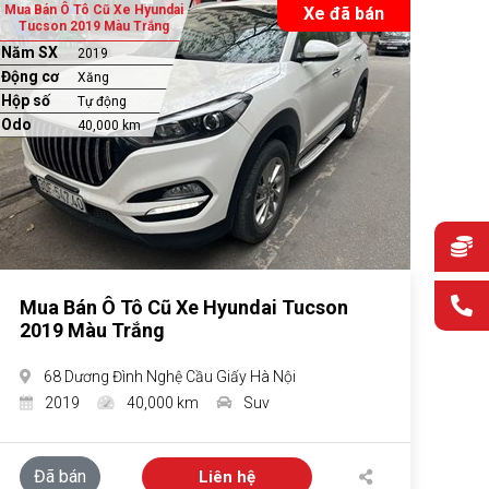
Mua Bán Ô Tô Cũ Xe Hyundai
Xe đã bán
Tucson 2019 Màu Trắng
Năm SX
2019
Động cơ
Xăng
Hộp số
Tự động
Odo
40,000 km
Mua Bán Ô Tô Cũ Xe Hyundai Tucson
2019 Màu Trắng
68 Dương Đình Nghệ Cầu Giấy Hà Nội
2019
40,000 km
Suv
Đã bán
Liên hệ