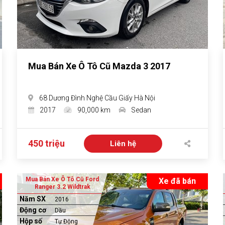
Mua Bán Xe Ô Tô Cũ Mazda 3 2017
68 Dương Đình Nghệ Cầu Giấy Hà Nội
2017
90,000 km
Sedan
450 triệu
Liên hệ
Mua Bán Xe Ô Tô Cũ Ford
Xe đã bán
Ranger 3.2 Wildtrak
Năm SX
2016
Động cơ
Dầu
Hộp số
Tự Động