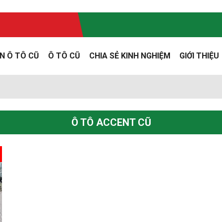
N Ô TÔ CŨ
Ô TÔ CŨ
CHIA SẺ KINH NGHIỆM
GIỚI THIỆU
Ô TÔ ACCENT CŨ