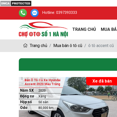
Hotline:
0397393333
TRANG CHỦ
MUA BÁ
Trang chủ
Mua bán ô tô cũ
ô tô accent cũ
Bán Ô Tô Cũ Xe Hyundai
Xe đã bán
Accent 2020 Màu Trắng
Năm SX
2020
Động cơ
Xăng
Hộp số
Số sàn
Odo
80,000 km