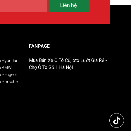
Liên hệ
FANPAGE
Mua Bán Xe Ô Tô Cũ, oto Lướt Giá Rẻ -
ũ Hyundai
Chợ Ô Tô Số 1 Hà Nội
Cũ BMW
ũ Peugeot
ũ Porsche