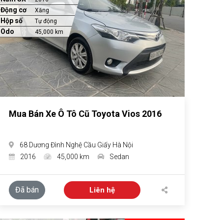
Động cơ
Xăng
Hộp số
Tự động
Odo
45,000 km
Mua Bán Xe Ô Tô Cũ Toyota Vios 2016
68 Dương Đình Nghệ Cầu Giấy Hà Nội
2016
45,000 km
Sedan
Đã bán
Liên hệ