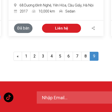
68 Dương Đình Nghệ, Yên Hòa, Cầu Giấy, Hà Nội
2017
10,000 km
Sedan
Đã bán
Liên hệ
«
1
2
3
4
5
6
7
8
9