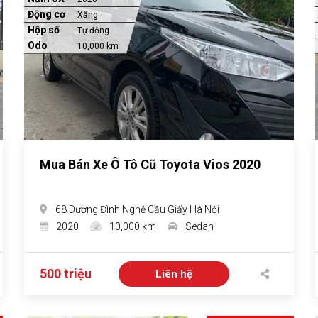
Động cơ
Xăng
Hộp số
Tự động
Odo
10,000 km
Mua Bán Xe Ô Tô Cũ Toyota Vios 2020
68 Dương Đình Nghệ Cầu Giấy Hà Nội
2020
10,000 km
Sedan
500 triệu
Liên hệ