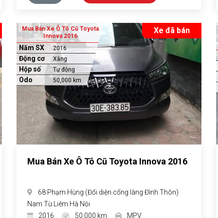
Mua Bán Xe Ô Tô Cũ Toyota
Xe đã bán
Innova 2016
Năm SX
2016
Động cơ
Xăng
Hộp số
Tự động
Odo
50,000 km
Mua Bán Xe Ô Tô Cũ Toyota Innova 2016
68 Phạm Hùng (Đối diện cổng làng Đình Thôn)
Nam Từ Liêm Hà Nội
2016
50,000 km
MPV