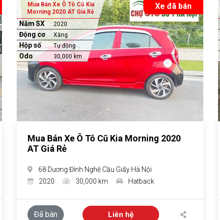
Mua Bán Xe Ô Tô Cũ Kia
Xe đã bán
Morning 2020 AT Giá Rẻ
Năm SX
2020
Động cơ
Xăng
Hộp số
Tự động
Odo
30,000 km
Mua Bán Xe Ô Tô Cũ Kia Morning 2020
AT Giá Rẻ
68 Dương Đình Nghệ Cầu Giấy Hà Nội
2020
30,000 km
Hatback
Đã bán
Liên hệ