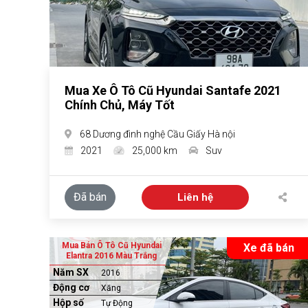
Mua Xe Ô Tô Cũ Hyundai Santafe 2021
Chính Chủ, Máy Tốt
68 Dương đình nghệ Cầu Giấy Hà nội
2021
25,000 km
Suv
Đã bán
Liên hệ
Mua Bán Ô Tô Cũ Hyundai
Xe đã bán
Elantra 2016 Màu Trắng
Năm SX
2016
Động cơ
Xăng
Hộp số
Tự Động