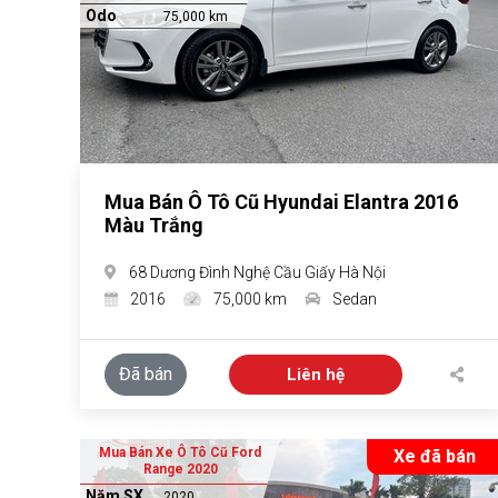
Odo
75,000 km
Mua Bán Ô Tô Cũ Hyundai Elantra 2016
Màu Trắng
68 Dương Đình Nghệ Cầu Giấy Hà Nội
2016
75,000 km
Sedan
Đã bán
Liên hệ
Mua Bán Xe Ô Tô Cũ Ford
Xe đã bán
Range 2020
Năm SX
2020