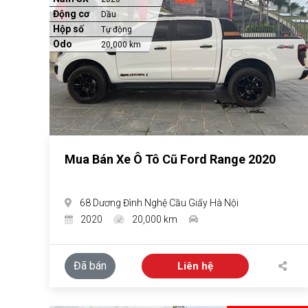
Động cơ
Dầu
Hộp số
Tự động
Odo
20,000 km
Mua Bán Xe Ô Tô Cũ Ford Range 2020
68 Dương Đình Nghệ Cầu Giấy Hà Nội
2020
20,000 km
Đã bán
Liên hệ