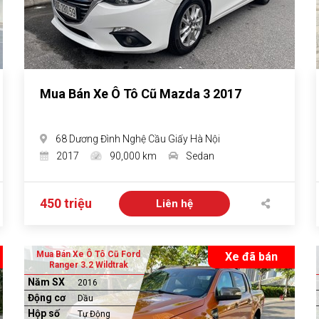
Mua Bán Xe Ô Tô Cũ Mazda 3 2017
68 Dương Đình Nghệ Cầu Giấy Hà Nội
2017
90,000 km
Sedan
450 triệu
Liên hệ
Mua Bán Xe Ô Tô Cũ Ford
Xe đã bán
Ranger 3.2 Wildtrak
Năm SX
2016
Động cơ
Dầu
Hộp số
Tự Động