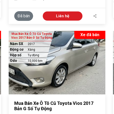
Đã bán
Liên hệ
Mua Bán Xe Ô Tô Cũ Toyota
Xe đã bán
Vios 2017 Bản G Số Tự Động
Năm SX
2017
Động cơ
Xăng
Hộp số
Tự động
Odo
10,000 km
Mua Bán Xe Ô Tô Cũ Toyota Vios 2017
Bản G Số Tự Động