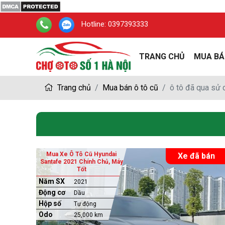
Hotline:
0397393333
TRANG CHỦ
MUA BÁ
Trang chủ
Mua bán ô tô cũ
ô tô đã qua sử
Mua Xe Ô Tô Cũ Hyundai
Xe đã bán
Santafe 2021 Chính Chủ, Máy
Tốt
Năm SX
2021
Động cơ
Dầu
Hộp số
Tự động
Odo
25,000 km