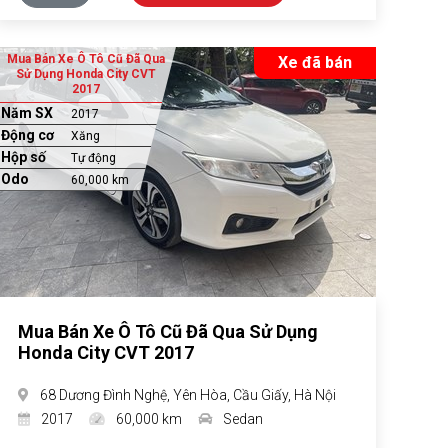
Mua Bán Xe Ô Tô Cũ Đã Qua
Xe đã bán
Sử Dụng Honda City CVT
2017
Năm SX
2017
Động cơ
Xăng
Hộp số
Tự động
Odo
60,000 km
Mua Bán Xe Ô Tô Cũ Đã Qua Sử Dụng
Honda City CVT 2017
68 Dương Đình Nghệ, Yên Hòa, Cầu Giấy, Hà Nội
2017
60,000 km
Sedan