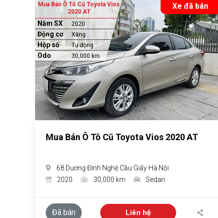
Mua Bán Ô Tô Cũ Toyota Vios
Xe đã bán
2020 AT
Năm SX
2020
Động cơ
Xăng
Hộp số
Tự động
Odo
30,000 km
Mua Bán Ô Tô Cũ Toyota Vios 2020 AT
68 Dương Đình Nghệ Cầu Giấy Hà Nội
2020
30,000 km
Sedan
Đã bán
Liên hệ