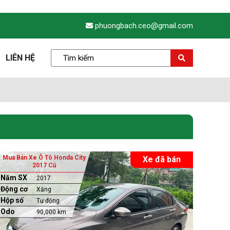
phuongbach.ceo@gmail.com
LIÊN HỆ
Mua Bán Xe Ô Tô Honda City
Xe đã bán
2017 Cũ
Năm SX
2017
Động cơ
Xăng
Hộp số
Tự động
Odo
90,000 km