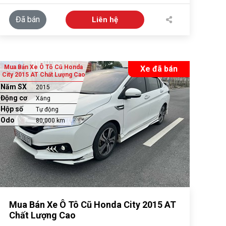
Đã bán
Liên hệ
Mua Bán Xe Ô Tô Cũ Honda
Xe đã bán
City 2015 AT Chất Lượng Cao
Năm SX
2015
Động cơ
Xăng
Hộp số
Tự động
Odo
80,000 km
Mua Bán Xe Ô Tô Cũ Honda City 2015 AT
Chất Lượng Cao