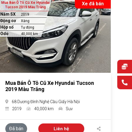
Mua Bán Ô Tô Cũ Xe Hyundai
Xe đã bán
Tucson 2019 Màu Trắng
Năm SX
2019
Động cơ
Xăng
Hộp số
Tự động
Odo
40,000 km
Mua Bán Ô Tô Cũ Xe Hyundai Tucson
2019 Màu Trắng
68 Dương Đình Nghệ Cầu Giấy Hà Nội
2019
40,000 km
Suv
Đã bán
Liên hệ