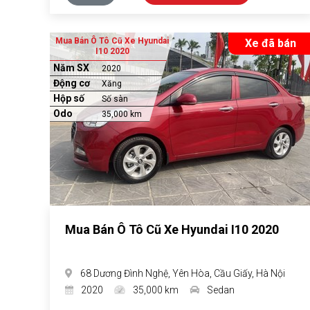
Mua Bán Ô Tô Cũ Xe Hyundai
Xe đã bán
I10 2020
Năm SX
2020
Động cơ
Xăng
Hộp số
Số sàn
Odo
35,000 km
Mua Bán Ô Tô Cũ Xe Hyundai I10 2020
68 Dương Đình Nghệ, Yên Hòa, Cầu Giấy, Hà Nội
2020
35,000 km
Sedan