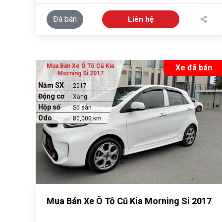
Đã bán
Liên hệ
Mua Bán Xe Ô Tô Cũ Kia
Xe đã bán
Morning Si 2017
Năm SX
2017
Động cơ
Xăng
Hộp số
Số sàn
Odo
80,000 km
Mua Bán Xe Ô Tô Cũ Kia Morning Si 2017