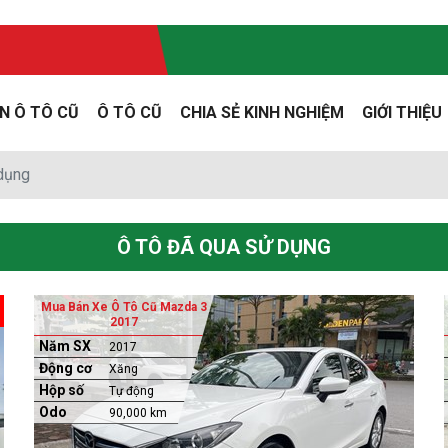
N Ô TÔ CŨ
Ô TÔ CŨ
CHIA SẺ KINH NGHIỆM
GIỚI THIỆU
 dụng
Ô TÔ ĐÃ QUA SỬ DỤNG
Mua Bán Xe Ô Tô Cũ Mazda 3
2017
Năm SX
2017
Động cơ
Xăng
Hộp số
Tự động
Odo
90,000 km