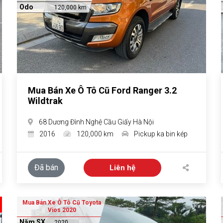
Odo
120,000 km
Mua Bán Xe Ô Tô Cũ Ford Ranger 3.2
Wildtrak
68 Dương Đình Nghệ Cầu Giấy Hà Nội
2016
120,000 km
Pickup ka bin kép
Đã bán
Liên hệ
Mua Bán Xe Ô Tô Cũ Toyota
Vios 2020
Năm SX
2020