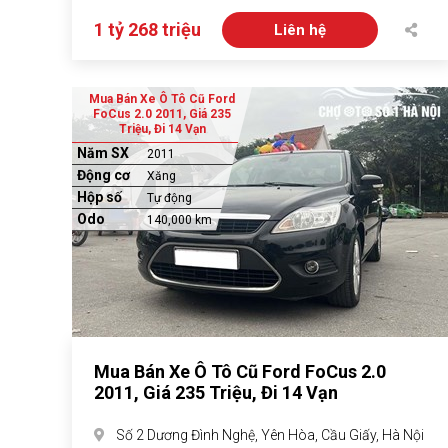
1 tỷ 268 triệu
Liên hệ
Mua Bán Xe Ô Tô Cũ Ford
FoCus 2.0 2011, Giá 235
Triệu, Đi 14 Vạn
Năm SX
2011
Động cơ
Xăng
Hộp số
Tự động
Odo
140,000 km
Mua Bán Xe Ô Tô Cũ Ford FoCus 2.0
2011, Giá 235 Triệu, Đi 14 Vạn
Số 2 Dương Đình Nghệ, Yên Hòa, Cầu Giấy, Hà Nội