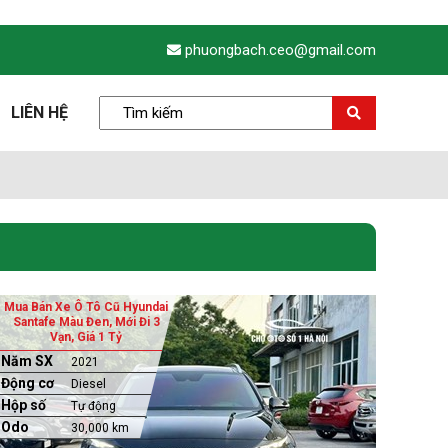
phuongbach.ceo@gmail.com
LIÊN HỆ
Mua Bán Xe Ô Tô Cũ Hyundai
Santafe Màu Đen, Mới Đi 3
Vạn, Giá 1 Tỷ
Năm SX
2021
Động cơ
Diesel
Hộp số
Tự động
Odo
30,000 km