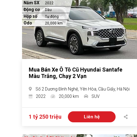
Năm SX
2022
Động cơ
Dầu
Hộp số
Tự động
Odo
20,000 km
Mua Bán Xe Ô Tô Cũ Hyundai Santafe
Màu Trắng, Chạy 2 Vạn
Số 2 Dương Đình Nghệ, Yên Hòa, Cầu Giấy, Hà Nội
2022
20,000 km
SUV
1 tỷ 250 triệu
Liên hệ