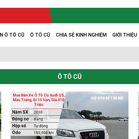
N Ô TÔ CŨ
Ô TÔ CŨ
CHIA SẺ KINH NGHIỆM
GIỚI THIỆU
Ô TÔ CŨ
Mua Bán Xe Ô Tô Cũ Audi Q5,
Màu Trắng, Đi 15 Vạn, Giá 410
Triệu
Năm SX
2010
Động cơ
Xăng
Hộp số
Tự động
Odo
150,000 km