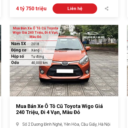
4 tỷ 750 triệu
Liên hệ
Mua Bán Xe Ô Tô Cũ Toyota
Wigo Giá 240 Triệu, Đi 4 Vạn,
Màu Đỏ
Năm SX
2018
Động cơ
Xăng
Hộp số
Tự động
Odo
40,000 km
Mua Bán Xe Ô Tô Cũ Toyota Wigo Giá
240 Triệu, Đi 4 Vạn, Màu Đỏ
Số 2 Dương Đình Nghệ, Yên Hòa, Cầu Giấy, Hà Nội