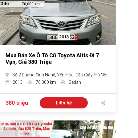
Odo
70,000 km
Mua Bán Xe Ô Tô Cũ Toyota Altis Đi 7
Vạn, Giá 380 Triệu
Số 2 Dương Đình Nghệ, Yên Hòa, Cầu Giấy, Hà Nội
2013
70,000 km
Sedan
380 triệu
Liên hệ
Mua Bán Xe Ô Tô Cũ Hyundai
Santafe, Giá 825 Triệu, Màu
Đỏ