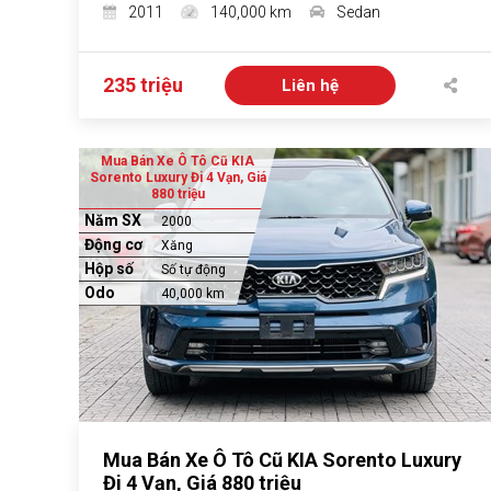
2011
140,000 km
Sedan
235 triệu
Liên hệ
Mua Bán Xe Ô Tô Cũ KIA
Sorento Luxury Đi 4 Vạn, Giá
880 triệu
Năm SX
2000
Động cơ
Xăng
Hộp số
Số tự động
Odo
40,000 km
Mua Bán Xe Ô Tô Cũ KIA Sorento Luxury
Đi 4 Vạn, Giá 880 triệu