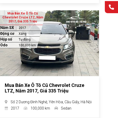
Mua Bán Xe Ô Tô Cũ
Chevrolet Cruze LTZ, Năm
2017, Giá 335 Triệu
Năm SX
2017
Động cơ
Xăng
Hộp số
Tự động
Odo
100,000 km
Mua Bán Xe Ô Tô Cũ Chevrolet Cruze
LTZ, Năm 2017, Giá 335 Triệu
Số 2 Dương Đình Nghệ, Yên Hòa, Cầu Giấy, Hà Nội
2017
100,000 km
Sedan