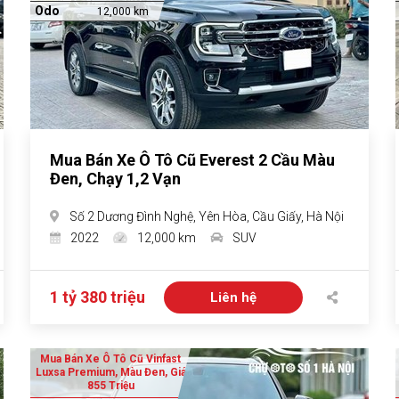
Odo
12,000 km
Mua Bán Xe Ô Tô Cũ Everest 2 Cầu Màu
Đen, Chạy 1,2 Vạn
Số 2 Dương Đình Nghệ, Yên Hòa, Cầu Giấy, Hà Nội
2022
12,000 km
SUV
1 tỷ 380 triệu
Liên hệ
Mua Bán Xe Ô Tô Cũ Vinfast
Luxsa Premium, Màu Đen, Giá
855 Triệu