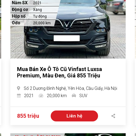
Năm SX
2021
Động cơ
Xăng
Hộp số
Tự động
Odo
20,000 km
Mua Bán Xe Ô Tô Cũ Vinfast Luxsa
Premium, Màu Đen, Giá 855 Triệu
Số 2 Dương Đình Nghệ, Yên Hòa, Cầu Giấy, Hà Nội
2021
20,000 km
SUV
855 triệu
Liên hệ