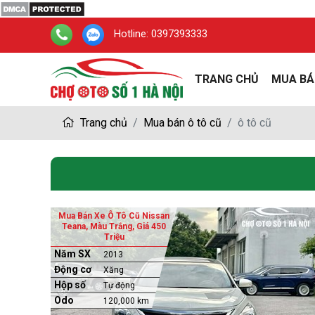
Hotline:
0397393333
TRANG CHỦ
MUA BÁ
Trang chủ
Mua bán ô tô cũ
ô tô cũ
Mua Bán Xe Ô Tô Cũ Nissan
Teana, Màu Trắng, Giá 450
Triệu
Năm SX
2013
Động cơ
Xăng
Hộp số
Tự động
Odo
120,000 km