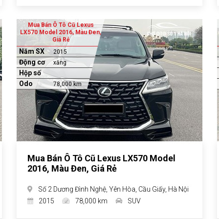
Mua Bán Ô Tô Cũ Lexus
LX570 Model 2016, Màu Đen,
Giá Rẻ
Năm SX
2015
Động cơ
xăng
Hộp số
Odo
78,000 km
Mua Bán Ô Tô Cũ Lexus LX570 Model
2016, Màu Đen, Giá Rẻ
Số 2 Dương Đình Nghệ, Yên Hòa, Cầu Giấy, Hà Nội
2015
78,000 km
SUV