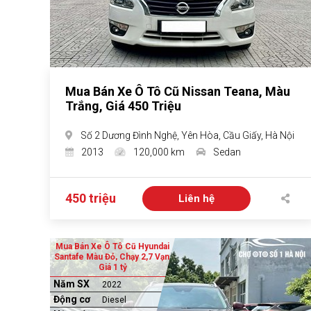
Mua Bán Xe Ô Tô Cũ Nissan Teana, Màu
Trắng, Giá 450 Triệu
Số 2 Dương Đình Nghệ, Yên Hòa, Cầu Giấy, Hà Nội
2013
120,000 km
Sedan
450 triệu
Liên hệ
Mua Bán Xe Ô Tô Cũ Hyundai
Santafe Màu Đỏ, Chạy 2,7 Vạn,
Giá 1 tỷ
Năm SX
2022
Động cơ
Diesel