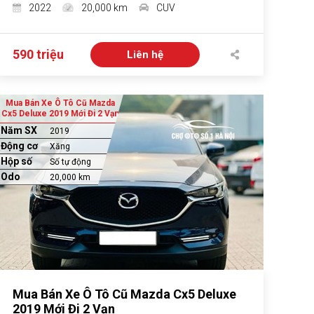
2022
20,000 km
CUV
590 triệu
Liên hệ
Mua Bán Xe Ô Tô Cũ Mazda
Cx5 Deluxe 2019 Mới Đi 2 Vạn
Năm SX
2019
Động cơ
Xăng
Hộp số
Số tự động
Odo
20,000 km
Mua Bán Xe Ô Tô Cũ Mazda Cx5 Deluxe
2019 Mới Đi 2 Vạn