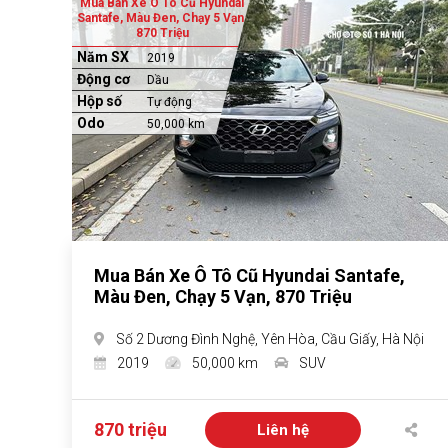
Mua Bán Xe Ô Tô Cũ Hyundai
Santafe, Màu Đen, Chạy 5 Vạn,
870 Triệu
Năm SX
2019
Động cơ
Dầu
Hộp số
Tự động
Odo
50,000 km
Mua Bán Xe Ô Tô Cũ Hyundai Santafe,
Màu Đen, Chạy 5 Vạn, 870 Triệu
Số 2 Dương Đình Nghệ, Yên Hòa, Cầu Giấy, Hà Nội
2019
50,000 km
SUV
870 triệu
Liên hệ