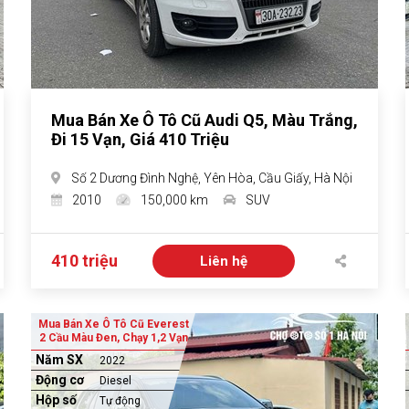
Mua Bán Xe Ô Tô Cũ Audi Q5, Màu Trắng,
Đi 15 Vạn, Giá 410 Triệu
Số 2 Dương Đình Nghệ, Yên Hòa, Cầu Giấy, Hà Nội
2010
150,000 km
SUV
410 triệu
Liên hệ
Mua Bán Xe Ô Tô Cũ Everest
2 Cầu Màu Đen, Chạy 1,2 Vạn
Năm SX
2022
Động cơ
Diesel
Hộp số
Tự động