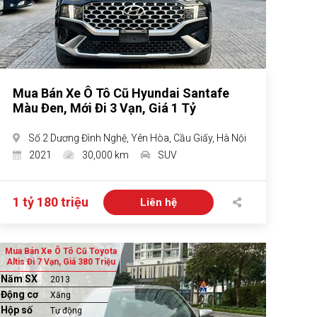
Mua Bán Xe Ô Tô Cũ Hyundai Santafe
Màu Đen, Mới Đi 3 Vạn, Giá 1 Tỷ
Số 2 Dương Đình Nghệ, Yên Hòa, Cầu Giấy, Hà Nội
2021
30,000 km
SUV
1 tỷ 180 triệu
Liên hệ
Mua Bán Xe Ô Tô Cũ Toyota
Altis Đi 7 Vạn, Giá 380 Triệu
Năm SX
2013
Động cơ
Xăng
Hộp số
Tự động