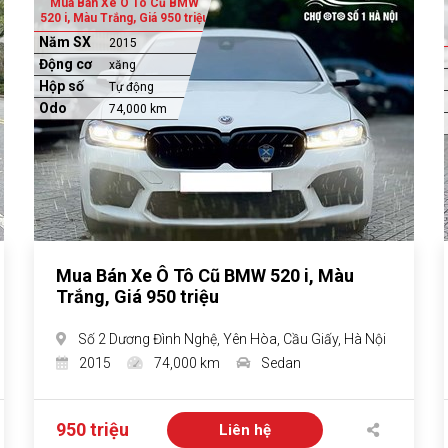
Mua Bán Xe Ô Tô Cũ BMW
520 i, Màu Trắng, Giá 950 triệu
Năm SX
2015
Động cơ
xăng
Hộp số
Tự động
Odo
74,000 km
Mua Bán Xe Ô Tô Cũ BMW 520 i, Màu
Trắng, Giá 950 triệu
Số 2 Dương Đình Nghệ, Yên Hòa, Cầu Giấy, Hà Nội
2015
74,000 km
Sedan
950 triệu
Liên hệ