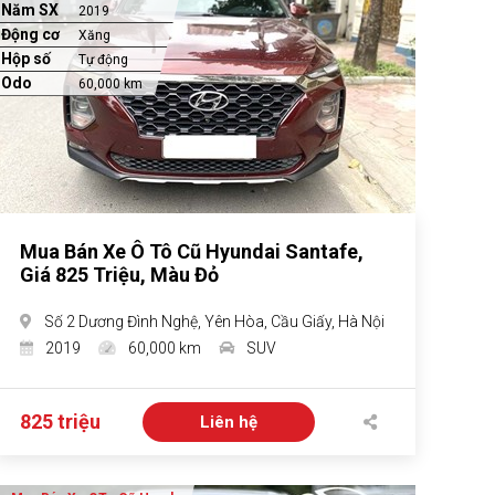
Năm SX
2019
Động cơ
Xăng
Hộp số
Tự động
Odo
60,000 km
Mua Bán Xe Ô Tô Cũ Hyundai Santafe,
Giá 825 Triệu, Màu Đỏ
Số 2 Dương Đình Nghệ, Yên Hòa, Cầu Giấy, Hà Nội
2019
60,000 km
SUV
825 triệu
Liên hệ