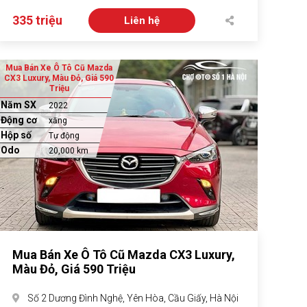
335 triệu
Liên hệ
Mua Bán Xe Ô Tô Cũ Mazda
CX3 Luxury, Màu Đỏ, Giá 590
Triệu
Năm SX
2022
Động cơ
xăng
Hộp số
Tự động
Odo
20,000 km
Mua Bán Xe Ô Tô Cũ Mazda CX3 Luxury,
Màu Đỏ, Giá 590 Triệu
Số 2 Dương Đình Nghệ, Yên Hòa, Cầu Giấy, Hà Nội