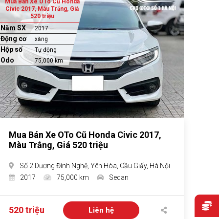
Mua Bán Xe OTo Cũ Honda
Civic 2017, Màu Trắng, Giá
520 triệu
Năm SX
2017
Động cơ
xăng
Hộp số
Tự động
Odo
75,000 km
Mua Bán Xe OTo Cũ Honda Civic 2017,
Màu Trắng, Giá 520 triệu
Số 2 Dương Đình Nghệ, Yên Hòa, Cầu Giấy, Hà Nội
2017
75,000 km
Sedan
520 triệu
Liên hệ