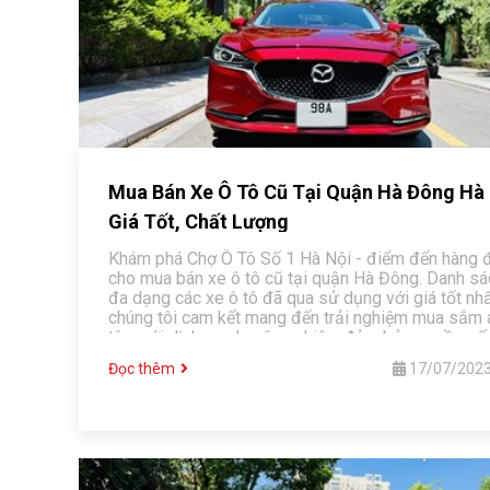
Mua Bán Xe Ô Tô Cũ Tại Quận Hà Đông Hà 
Giá Tốt, Chất Lượng
Khám phá Chợ Ô Tô Số 1 Hà Nội - điểm đến hàng 
cho mua bán xe ô tô cũ tại quận Hà Đông. Danh sá
đa dạng các xe ô tô đã qua sử dụng với giá tốt nhấ
chúng tôi cam kết mang đến trải nghiệm mua sắm 
tâm với dịch vụ chuyên nghiệp, đảm bảo nguồn gố
chất lượng.
Đọc thêm
17/07/202