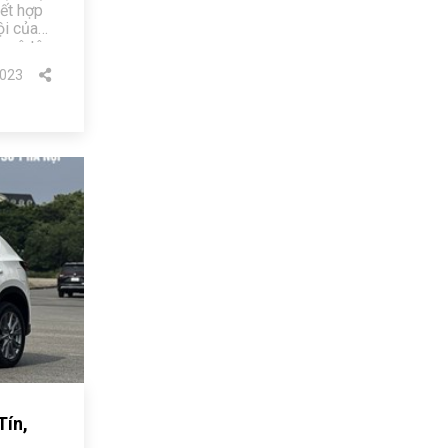
kết hợp
ội của
xe ô tô
023
Tín,