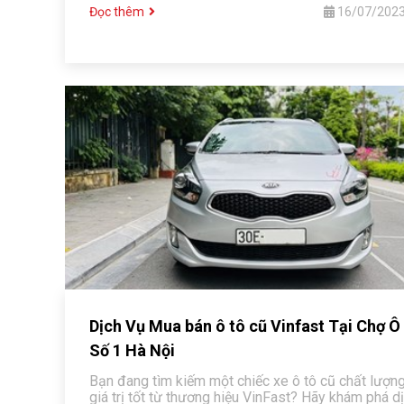
dịch vụ của chúng tôi.
Đọc thêm
16/07/202
Dịch Vụ Mua bán ô tô cũ Vinfast Tại Chợ Ô
Số 1 Hà Nội
Bạn đang tìm kiếm một chiếc xe ô tô cũ chất lượng
giá trị tốt từ thương hiệu VinFast? Hãy khám phá d