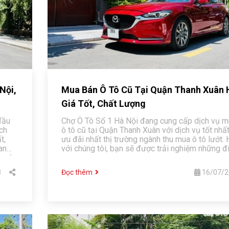
Nội,
Mua Bán Ô Tô Cũ Tại Quận Thanh Xuân 
Giá Tốt, Chất Lượng
đầu
Chợ Ô Tô Số 1 Hà Nội đang cung cấp dịch vụ m
ch
ô tô cũ tại Quận Thanh Xuân với dịch vụ tốt nhất
t,
ưu đãi nhất thị trường ngành thu mua ô tô lướt. 
an
với chúng tôi, bạn sẽ được trải nghiệm những đ
c và
3
Đọc thêm
16/07/2