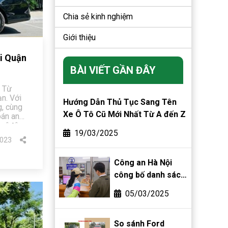
Chia sẻ kinh nghiệm
Giới thiệu
i Quận
BÀI VIẾT GẦN ĐÂY
c Từ
n. Với
Hướng Dẫn Thủ Tục Sang Tên
, cùng
Xe Ô Tô Cũ Mới Nhất Từ A đến Z
bán an
n ô tô
19/03/2025
023
Công an Hà Nội
công bố danh sách
phường, xã được
05/03/2025
phân cấp đăng ký
biển số xe
So sánh Ford