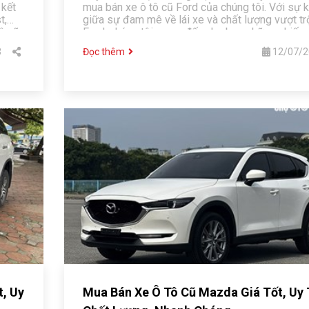
 kết
mua bán xe ô tô cũ Ford của chúng tôi. Với sự 
t,
giữa sự đam mê về lái xe và chất lượng vượt tr
ô cũ
Ford, chúng tôi mang đến cho bạn những chiếc 
cũ Ford chất lượng, đáng giá và đáng tin cậy.
3
Đọc thêm
12/07/2
t, Uy
Mua Bán Xe Ô Tô Cũ Mazda Giá Tốt, Uy 