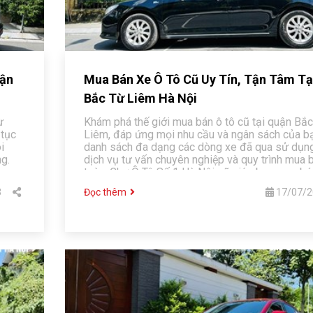
uận
Mua Bán Xe Ô Tô Cũ Uy Tín, Tận Tâm Tạ
Bắc Từ Liêm Hà Nội
ừ
Khám phá thế giới mua bán ô tô cũ tại quận Bắ
 tục
Liêm, đáp ứng mọi nhu cầu và ngân sách của bạ
i
danh sách đa dạng các dòng xe đã qua sử dụng
ng.
dịch vụ tư vấn chuyên nghiệp và quy trình mua 
toàn, Chợ Ô Tô Số 1 Hà Nội sẽ giúp bạn mua bá
cũ hoàn hảo.
3
Đọc thêm
17/07/2