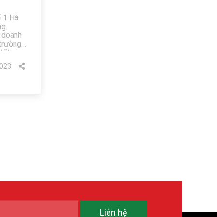
ố 1 Hà
ng.
h doanh
trường.
tốt
023
Liên hệ