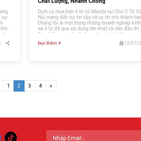
Chất Lượng, Nhanh Chóng
mang
Dịch vụ mua bán ô tô cũ Mazda tại Chợ Ô Tô S
i sự
Nội mang đến sự tin cậy và uy tín cho khách hà
ên
Chúng tôi là một trong những doanh nghiệp kin
trình
xe ô tô đã qua sử dụng lớn nhất và dẫn đầu thị 
hệ
Cam kết cung cấp dịch vụ chuyên nghiệp và giá 
hám
nhất.
3
Đọc thêm
12/07/2
1
2
3
4
»