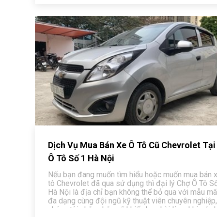
Dịch Vụ Mua Bán Xe Ô Tô Cũ Chevrolet Tại
Ô Tô Số 1 Hà Nội
Nếu bạn đang muốn tìm hiểu hoặc muốn mua bán 
tô Chevrolet đã qua sử dụng thì đại lý Chợ Ô Tô S
Hà Nội là địa chỉ bạn không thể bỏ qua với mẫu mã
đa dạng cùng đội ngũ kỹ thuật viên chuyên nghiệp,
chúng tôi chắc chắn sẽ khiến bạn hài lòng khi sử 