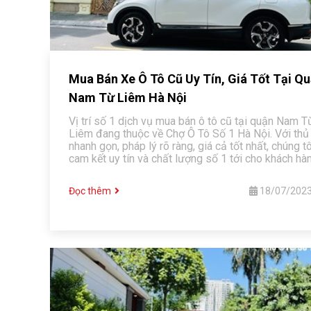
Mua Bán Xe Ô Tô Cũ Uy Tín, Giá Tốt Tại Q
Nam Từ Liêm Hà Nội
Vị trí số 1 dịch vụ mua bán ô tô cũ tại quận Nam T
Liêm đang thuộc về Chợ Ô Tô Số 1 Hà Nội. Với thủ
nhanh gọn, pháp lý rõ ràng, giá cả tốt nhất, chúng tô
cam kết uy tín và chất lượng số 1 tới cho khách hà
Đọc thêm
18/07/202