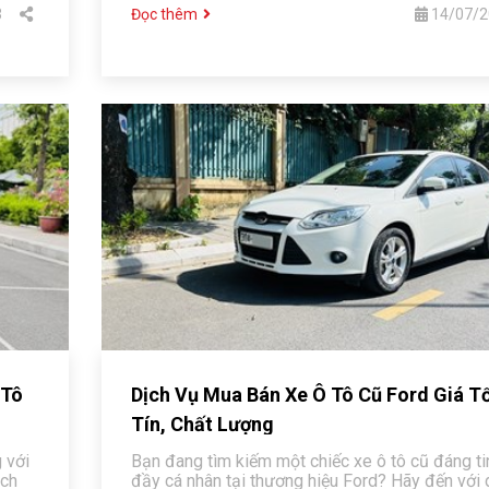
3
Đọc thêm
14/07/2
 Tô
Dịch Vụ Mua Bán Xe Ô Tô Cũ Ford Giá Tố
Tín, Chất Lượng
 với
Bạn đang tìm kiếm một chiếc xe ô tô cũ đáng ti
ịch
đầy cá nhân tại thương hiệu Ford? Hãy đến với 