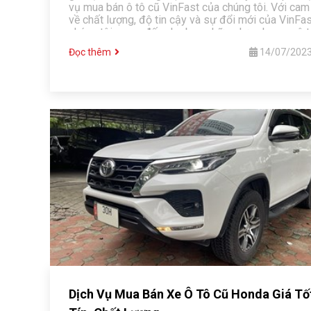
vụ mua bán ô tô cũ VinFast của chúng tôi. Với cam
về chất lượng, độ tin cậy và sự đổi mới của VinFas
chúng tôi mang đến cho bạn những lựa chọn xe ô t
VinFast tuyệt vời, đáng giá và đáng tin cậy.
Đọc thêm
14/07/202
Dịch Vụ Mua Bán Xe Ô Tô Cũ Honda Giá Tố