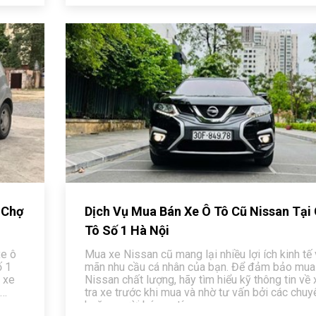
 Chợ
Dịch Vụ Mua Bán Xe Ô Tô Cũ Nissan Tại
Tô Số 1 Hà Nội
xe ô
Mua xe Nissan cũ mang lại nhiều lợi ích kinh tế 
ố 1
mãn nhu cầu cá nhân của bạn. Để đảm bảo mua
 xe
Nissan chất lượng, hãy tìm hiểu kỹ thông tin về 
tra xe trước khi mua và nhờ tư vấn bởi các chuy
dụng
hoặc người bán uy tín.