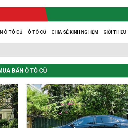
N Ô TÔ CŨ
Ô TÔ CŨ
CHIA SẺ KINH NGHIỆM
GIỚI THIỆU
MUA BÁN Ô TÔ CŨ