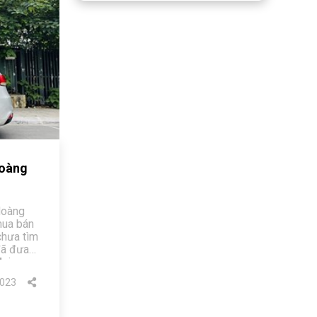
Hoàng
Hoàng
mua bán
chưa tìm
đã đưa
ai,
t, giá
023