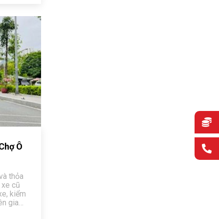
 Chợ Ô
và thỏa
 xe cũ
xe, kiểm
ên gia