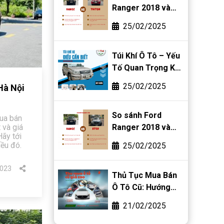
Ranger 2018 và
Mitsubishi Triton
25/02/2025
2018
Túi Khí Ô Tô – Yếu
Tố Quan Trọng Khi
Mua Bán Ô Tô Cũ
25/02/2025
Hà Nội
So sánh Ford
ua bán
 và giá
Ranger 2018 và
Hãy tới
Mazda BT-50 2018
iều đó.
25/02/2025
023
Thủ Tục Mua Bán
Ô Tô Cũ: Hướng
Dẫn Chi Tiết Từ A-
21/02/2025
Z