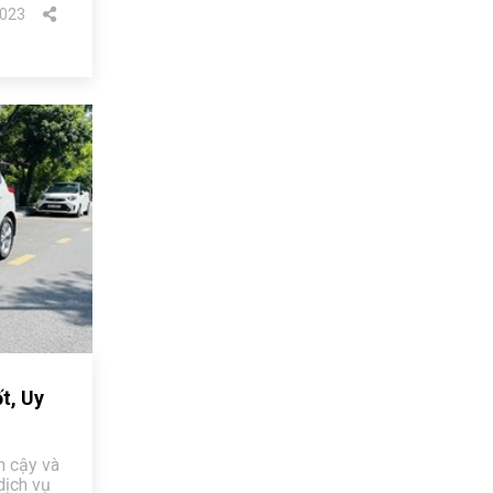
023
t, Uy
n cậy và
dịch vụ