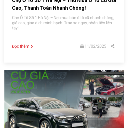
Chợ Ô Tô Số 1 Hà Nội – Thu Mua Ô Tô Cũ Giá
Cao, Thanh Toán Nhanh Chóng!
Chợ Ô Tô Số 1 Hà Nội – Nơi mua bán ô tô cũ nhanh chóng,
giá cao, giao dịch minh bạch. Trao xe ngay, nhận tiền liền
tay!
Đọc thêm
11/02/2025