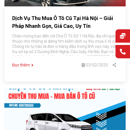
Dịch Vụ Thu Mua Ô Tô Cũ Tại Hà Nội – Giải
Pháp Nhanh Gọn, Giá Cao, Uy Tín
Chào mừng bạn đến với Chợ Ô Tô Số 1 Hà Nội, địa chỉ quen
thuộc cho những ai đang tìm kiếm dịch vụ thu mua ô tô cũ.
Chúng tôi tự hào là đơn vị hàng đầu trong lĩnh vực này, với
trụ sở tại số 2 Dương Đình Nghệ, Cầu Giấy, Hà Nội. Bạn có
thể liên hệ với chúng tôi qua số điện thoại 0397393333 để
được tư vấn và phục vụ tận tình.
Đọc thêm
03/02/2025