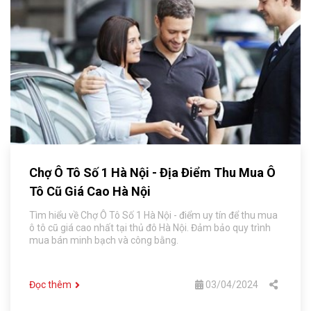
Chợ Ô Tô Số 1 Hà Nội - Địa Điểm Thu Mua Ô
Tô Cũ Giá Cao Hà Nội
Tìm hiểu về Chợ Ô Tô Số 1 Hà Nội - điểm uy tín để thu mua
ô tô cũ giá cao nhất tại thủ đô Hà Nội. Đảm bảo quy trình
mua bán minh bạch và công bằng.
Đọc thêm
03/04/2024