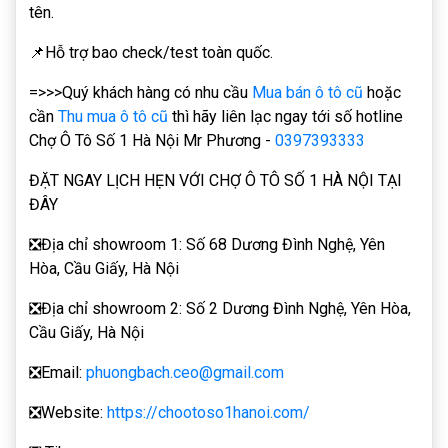
tên.
📌Hỗ trợ bao check/test toàn quốc.
=>>>Quý khách hàng có nhu cầu
Mua bán ô tô cũ
hoặc
cần
Thu mua ô tô cũ
thì hãy liên lạc ngay tới số hotline
Chợ Ô Tô Số 1 Hà Nội Mr Phương -
0397393333
ĐẶT NGAY LỊCH HẸN VỚI CHỢ Ô TÔ SỐ 1 HÀ NỘI TẠI
ĐÂY
❎Địa chỉ showroom 1: Số 68 Dương Đình Nghệ, Yên
Hòa, Cầu Giấy, Hà Nội
❎Địa chỉ showroom 2: Số 2 Dương Đình Nghệ, Yên Hòa,
Cầu Giấy, Hà Nội
❎Email:
phuongbach.ceo@gmail.com
❎Website:
https://chootoso1hanoi.com/