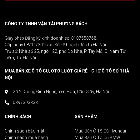
CÔNG TY TNHH VẬN TẢI PHƯƠNG BÁCH
Giấy phép Đăng ký kinh doanh số: 0107550768.
Cấp ngày 08/11/2016 tại Sở kế hoạch đầu tư Hà Nội.
Trụ sở: Nhà số 25, ngõ 122, phố Do Nha, P. Tây Mỗ, Q. Nam Từ
Liêm, Tp. Hà Nội
MUA BÁN XE Ô TÔ CŨ, OTO LƯỚT GIÁ RẺ - CHỢ Ô TÔ SỐ 1 HÀ
NỘI
Số 2 Dương Đình Nghệ, Yên Hòa, Cầu Giấy, Hà Nội
0397393333
CHÍNH SÁCH
SẢN PHẨM
Chính sách bảo mật
Mua Bán Ô Tô Cũ Hyundai
Chính sách mua hàng
Mua Bán Ô Tô Cũ BMW