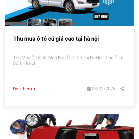
Thu mua ô tô cũ giá cao tại hà nội
Thu Mua Ô Tô Cũ, Mua Bán Ô Tô Cũ Tại Hà Nội - Chợ Ô Tô
Số 1 Hà Nội
Đọc thêm
03/02/2025