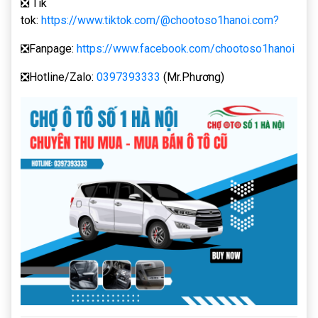
❎ Tik
tok:
https://www.tiktok.com/@chootoso1hanoi.com?
❎Fanpage:
https://www.facebook.com/chootoso1hanoi
❎Hotline/Zalo:
0397393333
(Mr.Phương)