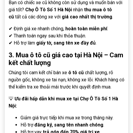
Bạn có chiếc xe cũ không còn sử dụng và muốn bán với
giá tốt?
Chợ Ô Tô Số 1 Hà Nội
nhận
thu mua ô tô
cũ
tất cả các dòng xe với
giá cao nhất thị trường
.
✔ Định giá xe nhanh chóng,
hoàn toàn miễn phí
.
✔ Thanh toán ngay sau khi thỏa thuận.
✔ Hỗ trợ làm
giấy tờ, sang tên xe đầy đủ
.
3. Mua ô tô cũ giá cao tại Hà Nội – Cam
kết chất lượng
Chúng tôi cam kết chỉ bán xe
ô tô cũ
chất lượng, rõ
nguồn gốc, không xe tai nạn, không xe lỗi. Khách hàng có
thể kiểm tra xe thoải mái trước khi quyết định mua.
💡
Ưu đãi hấp dẫn khi mua xe tại Chợ Ô Tô Số 1 Hà
Nội:
Giảm giá trực tiếp khi mua xe trong tháng này.
Hỗ trợ
đăng ký, sang tên nhanh chóng
.
Hỗ trợ vay
trả góp đến 70% giá trị xe
.