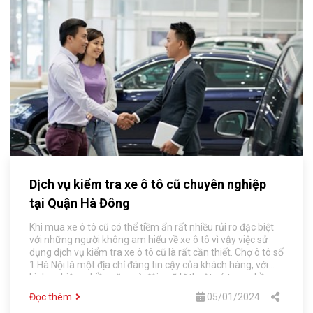
Dịch vụ kiểm tra xe ô tô cũ chuyên nghiệp
tại Quận Hà Đông
Khi mua xe ô tô cũ có thể tiềm ẩn rất nhiều rủi ro đặc biệt
với những người không am hiểu về xe ô tô vì vậy việc sử
dụng dịch vụ kiểm tra xe ô tô cũ là rất cần thiết. Chợ ô tô số
1 Hà Nội là một địa chỉ đáng tin cậy của khách hàng, với
kinh nghiệm nhiều năm và đội ngũ kĩ thuật có tay nghề cao
chắc chẵn sẽ có cái nhìn chính xác nhất giúp bạn tìm chiếc
Đọc thêm
05/01/2024
xe ưng ý