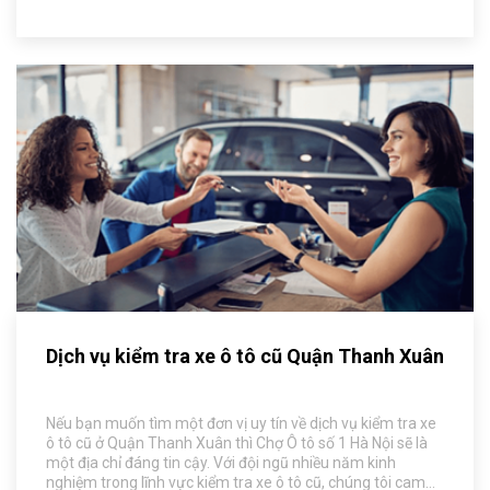
Dịch vụ kiểm tra xe ô tô cũ Quận Thanh Xuân
Nếu bạn muốn tìm một đơn vị uy tín về dịch vụ kiểm tra xe
ô tô cũ ở Quận Thanh Xuân thì Chợ Ô tô số 1 Hà Nội sẽ là
một địa chỉ đáng tin cậy. Với đội ngũ nhiều năm kinh
nghiệm trong lĩnh vực kiểm tra xe ô tô cũ, chúng tôi cam