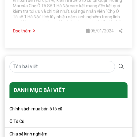
Khi bạn đến với dịch vụ kiểm tra xe ô tô cũ tại Quận Hoàng
Mai của Chợ Ô Tô Số 1 Hà Nội cam kết mang đến kết quả
kiểm tra tối ưu và chi tiết nhất. Đội ngũ nhân viên “Chợ Ô
Tô số 1 Hà Nội” tích lũy nhiều năm kinh nghiệm trong lĩnh
vực kiểm tra xe ô tô cũ, đảm bảo rằng mọi chi tiết, dù nhỏ
nhất, của chiếc xe sẽ được kiểm tra kỹ càng trước khi bàn
Đọc thêm
05/01/2024
giao xe cho khách hàng.
DANH MỤC BÀI VIẾT
Chính sách mua bán ô tô cũ
Ô Tô Cũ
Chia sẻ kinh nghiệm