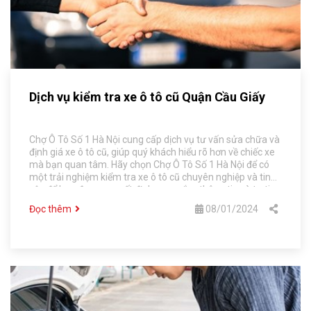
Dịch vụ kiểm tra xe ô tô cũ Quận Cầu Giấy
Chợ Ô Tô Số 1 Hà Nội cung cấp dịch vụ tư vấn sửa chữa và
định giá xe ô tô cũ, giúp quý khách hiểu rõ hơn về chiếc xe
mà bạn quan tâm. Hãy chọn Chợ Ô Tô Số 1 Hà Nội để có
một trải nghiệm kiểm tra xe ô tô cũ chuyên nghiệp và tin
cậy để bạn đưa ra quyết định mua sắm thông tin và tự tin.
Đọc thêm
08/01/2024