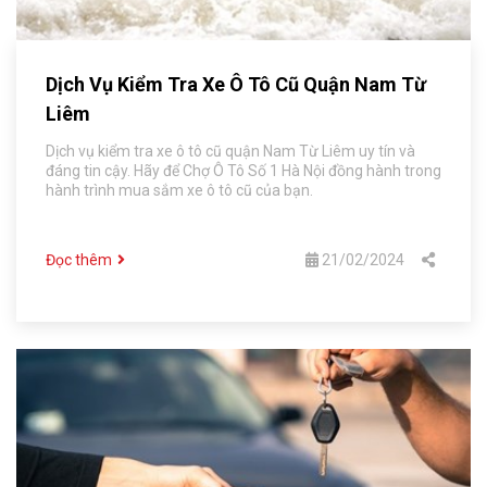
Dịch Vụ Kiểm Tra Xe Ô Tô Cũ Quận Nam Từ
Liêm
Dịch vụ kiểm tra xe ô tô cũ quận Nam Từ Liêm uy tín và
đáng tin cậy. Hãy để Chợ Ô Tô Số 1 Hà Nội đồng hành trong
hành trình mua sắm xe ô tô cũ của bạn.
Đọc thêm
21/02/2024