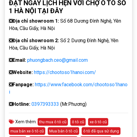
ĐẶT NGAY LỊCH HẸN VỚI CHỢ Ô TÔ SỐ
1 HÀ NỘI TẠI ĐÂY
❎
Địa chỉ showroom 1:
Số 68 Dương Đình Nghệ, Yên
Hòa, Cầu Giấy, Hà Nội
❎
Địa chỉ showroom 2:
Số 2 Dương Đình Nghệ, Yên
Hòa, Cầu Giấy, Hà Nội
❎
Email:
phuongbach.ceo@gmail.com
❎
Website:
https://chootoso1hanoi.com/
❎Fanpage:
https://www.facebook.com/chootoso1hano
i
❎
Hotline:
0397393333
(Mr.Phương)
Xem thêm:
thu mua ô tô cũ
ô tô cũ
xe ô tô cũ
mua bán xe ô tô cũ
Mua bán ô tô cũ
ô tô đã qua sử dụng