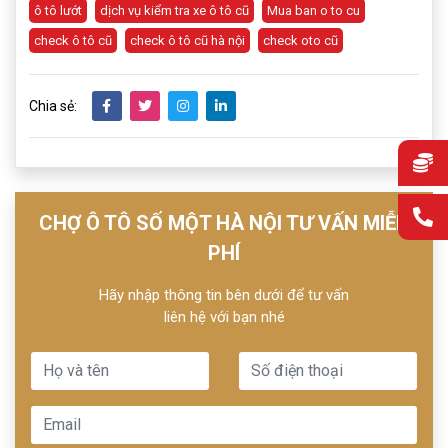
ô tô lướt
dịch vụ kiểm tra xe ô tô cũ
Mua ban o to cu
check ô tô cũ
check ô tô cũ hà nội
check oto cũ
Chia sẻ:
CHỢ Ô TÔ SỐ MỘT HÀ NỘI TƯ VẤN MIỄN
PHÍ
Hãy nhập thông tin bên dưới để tư vấn
liên hệ với bạn nhé