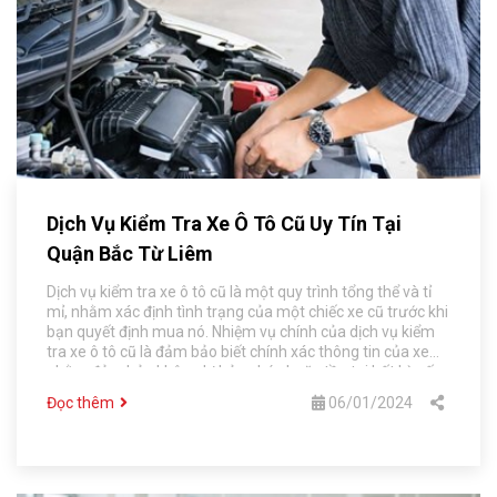
Dịch Vụ Kiểm Tra Xe Ô Tô Cũ Uy Tín Tại
Quận Bắc Từ Liêm
Dịch vụ kiểm tra xe ô tô cũ là một quy trình tổng thể và tỉ
mỉ, nhằm xác định tình trạng của một chiếc xe cũ trước khi
bạn quyết định mua nó. Nhiệm vụ chính của dịch vụ kiểm
tra xe ô tô cũ là đảm bảo biết chính xác thông tin của xe
nhằm đảm bảo không bị hỏng hóc hoặc tồn tại bất kỳ vấn
đề nào ẩn đằng sau.
Đọc thêm
06/01/2024