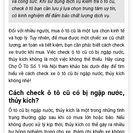
và công sức. Khi sử dụng dịch vụ kiểm tra ô tô cũ,
check ô tô bạn cần lưu ý lựa chọn trung tâm uy tín,
có kinh nghiệm để đảm bảo chất lượng dịch vụ.
Đối với nhiều người, mua ô tô cũ là một lựa chọn kinh tế
và hợp lý. Tuy nhiên, để mua được một chiếc xe cũ chất
lượng, an toàn và tiết kiệm, bạn cần phải biết cách check
xe trước khi mua. Việc check ô tô cũ có bị ngập nước,
thủy kích không là một việc không thể thiếu. Hãy cùng
Chợ Ô Tô Số 1 Hà Nội tham khảo bài dưới đây để tìm
hiểu về cách check xe ô tô cũ bị ngập nước, thủy kích
không nhé!
Cách check ô tô cũ có bị ngập nước,
thủy kích?
Ô tô cũ bị ngập nước, thủy kích là một trong những tình
trạng thường gặp sau khi có mưa lớn hoặc bão. Nếu
không được xử lý kịp thời, thủy kích có thể gây ra nhiều
hư hỏng nghiêm trọng cho xe, thậm chí khiến xe không