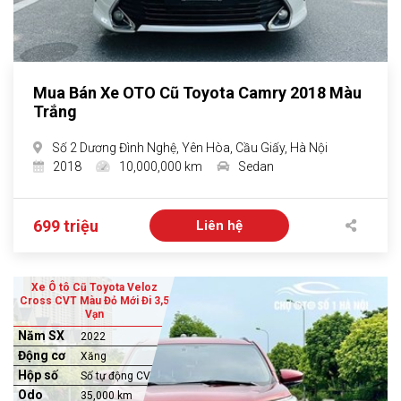
Mua Bán Xe OTO Cũ Toyota Camry 2018 Màu
Trắng
Số 2 Dương Đình Nghệ, Yên Hòa, Cầu Giấy, Hà Nội
2018
10,000,000 km
Sedan
699 triệu
Liên hệ
Xe Ô tô Cũ Toyota Veloz
Cross CVT Màu Đỏ Mới Đi 3,5
Vạn
Năm SX
2022
Động cơ
Xăng
Hộp số
Số tự động CVT
Odo
35,000 km