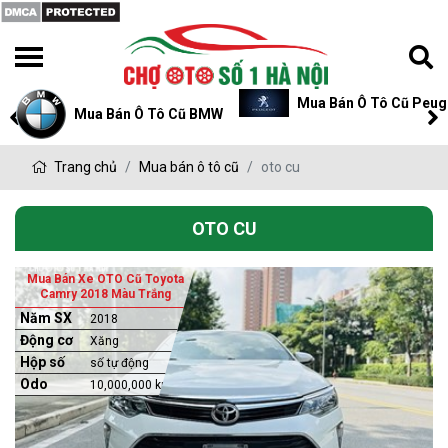
Mua Bán Ô Tô Cũ Peug
Mua Bán Ô Tô Cũ BMW
Trang chủ
Mua bán ô tô cũ
oto cu
OTO CU
Mua Bán Xe OTO Cũ Toyota
Camry 2018 Màu Trắng
Năm SX
2018
Động cơ
Xăng
Hộp số
số tự động
Odo
10,000,000 km