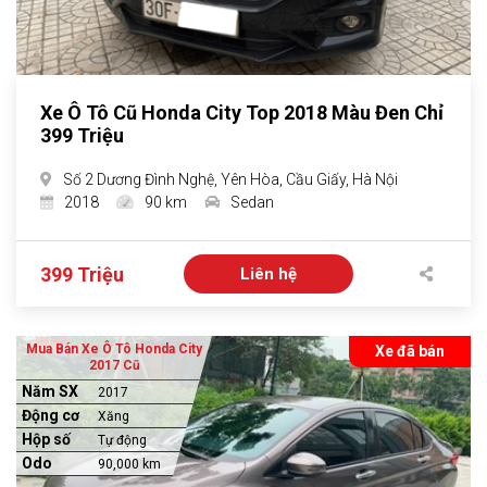
Xe Ô Tô Cũ Honda City Top 2018 Màu Đen Chỉ
399 Triệu
Số 2 Dương Đình Nghệ, Yên Hòa, Cầu Giấy, Hà Nội
2018
90 km
Sedan
399 Triệu
Liên hệ
Mua Bán Xe Ô Tô Honda City
Xe đã bán
2017 Cũ
Năm SX
2017
Động cơ
Xăng
Hộp số
Tự động
Odo
90,000 km