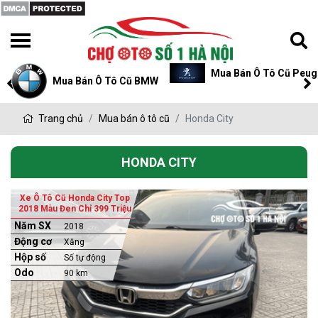
Mua Bán Ô Tô Cũ Peug
Mua Bán Ô Tô Cũ BMW
Trang chủ
Mua bán ô tô cũ
Honda City
HONDA CITY
Xe Ô Tô Cũ Honda City Top
2018 Màu Đen Chỉ 399 Triệu
Năm SX
2018
Động cơ
Xăng
Hộp số
Số tự động
Odo
90 km