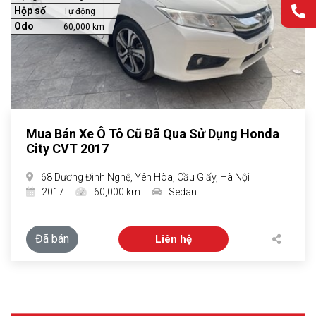
Hộp số
Tự động
Odo
60,000 km
Mua Bán Xe Ô Tô Cũ Đã Qua Sử Dụng Honda
City CVT 2017
68 Dương Đình Nghệ, Yên Hòa, Cầu Giấy, Hà Nội
2017
60,000 km
Sedan
Đã bán
Liên hệ