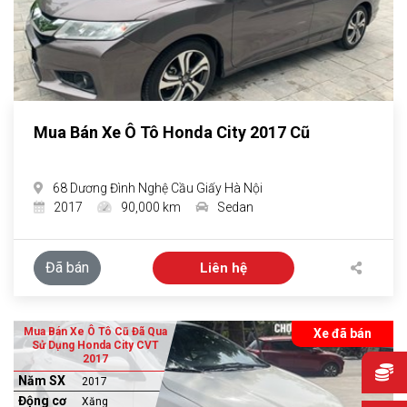
Mua Bán Xe Ô Tô Honda City 2017 Cũ
68 Dương Đình Nghệ Cầu Giấy Hà Nội
2017
90,000 km
Sedan
Đã bán
Liên hệ
Mua Bán Xe Ô Tô Cũ Đã Qua
Xe đã bán
Sử Dụng Honda City CVT
2017
Năm SX
2017
Động cơ
Xăng