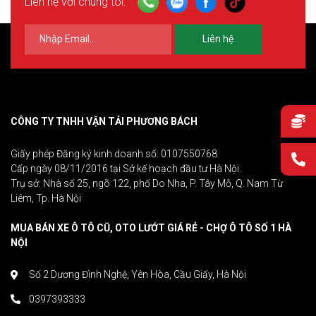
Liên hệ với chúng tôi:
Liên hệ
CÔNG TY TNHH VẬN TẢI PHƯƠNG BÁCH
Giấy phép Đăng ký kinh doanh số: 0107550768.
Cấp ngày 08/11/2016 tại Sở kế hoạch đầu tư Hà Nội.
Trụ sở: Nhà số 25, ngõ 122, phố Do Nha, P. Tây Mỗ, Q. Nam Từ
Liêm, Tp. Hà Nội
MUA BÁN XE Ô TÔ CŨ, OTO LƯỚT GIÁ RẺ - CHỢ Ô TÔ SỐ 1 HÀ
NỘI
Số 2 Dương Đình Nghệ, Yên Hòa, Cầu Giấy, Hà Nội
0397393333