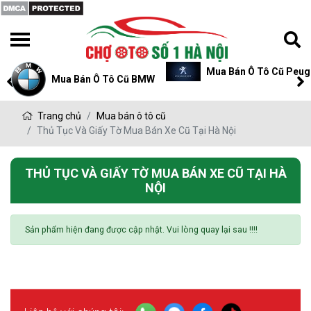
Mua Bán Ô Tô Cũ Peug
Mua Bán Ô Tô Cũ BMW
Trang chủ
Mua bán ô tô cũ
Thủ Tục Và Giấy Tờ Mua Bán Xe Cũ Tại Hà Nội
THỦ TỤC VÀ GIẤY TỜ MUA BÁN XE CŨ TẠI HÀ
NỘI
Sản phẩm hiện đang được cập nhật. Vui lòng quay lại sau !!!!