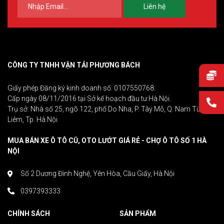
Liên hệ
CÔNG TY TNHH VẬN TẢI PHƯƠNG BÁCH
Giấy phép Đăng ký kinh doanh số: 0107550768.
Cấp ngày 08/11/2016 tại Sở kế hoạch đầu tư Hà Nội.
Trụ sở: Nhà số 25, ngõ 122, phố Do Nha, P. Tây Mỗ, Q. Nam Từ
Liêm, Tp. Hà Nội
MUA BÁN XE Ô TÔ CŨ, OTO LƯỚT GIÁ RẺ - CHỢ Ô TÔ SỐ 1 HÀ
NỘI
Số 2 Dương Đình Nghệ, Yên Hòa, Cầu Giấy, Hà Nội
0397393333
CHÍNH SÁCH
SẢN PHẨM