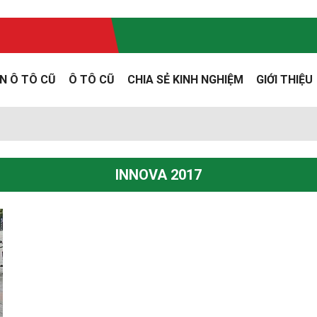
N Ô TÔ CŨ
Ô TÔ CŨ
CHIA SẺ KINH NGHIỆM
GIỚI THIỆU
INNOVA 2017