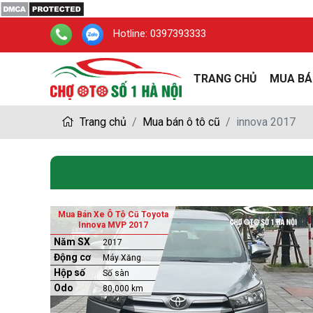
Hotline:
0397393333
TRANG CHỦ
MUA BÁ
Trang chủ
Mua bán ô tô cũ
innova 2017
Mua Bán Xe Ô Tô Cũ Toyota
Innova MVP 2017
Năm SX
2017
Động cơ
Máy Xăng
Hộp số
Số sàn
Odo
80,000 km