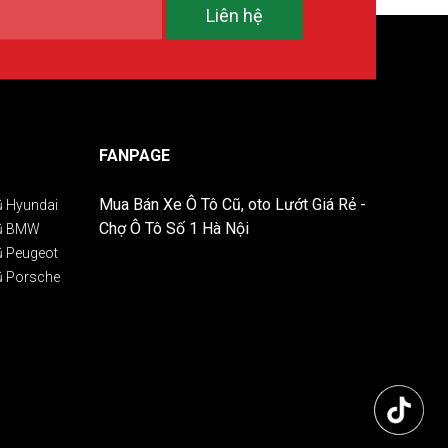
Liên hệ
FANPAGE
Mua Bán Xe Ô Tô Cũ, oto Lướt Giá Rẻ -
ũ Hyundai
Chợ Ô Tô Số 1 Hà Nội
Cũ BMW
ũ Peugeot
ũ Porsche