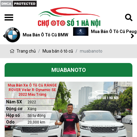
Mua Bán Ô Tô Cũ Peug
Mua Bán Ô Tô Cũ BMW
Trang chủ
Mua bán ô tô cũ
muabanoto
MUABANOTO
Mua Bán Xe Ô Tô Cũ RANGE
ROVER Velar R-Dynamic SE
2022 Màu Trắng
Năm SX
2022
Động cơ
Xăng
Hộp số
Số tự động
Odo
20,000 km