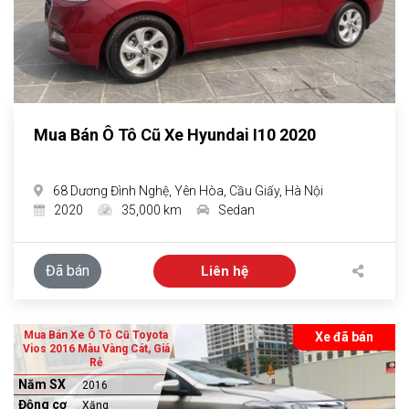
Mua Bán Ô Tô Cũ Xe Hyundai I10 2020
68 Dương Đình Nghệ, Yên Hòa, Cầu Giấy, Hà Nội
2020
35,000 km
Sedan
Đã bán
Liên hệ
Mua Bán Xe Ô Tô Cũ Toyota
Xe đã bán
Vios 2016 Màu Vàng Cát, Giá
Rẻ
Năm SX
2016
Động cơ
Xăng