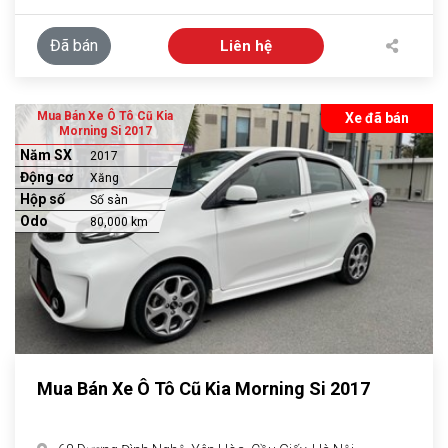
Đã bán
Liên hệ
Mua Bán Xe Ô Tô Cũ Kia
Xe đã bán
Morning Si 2017
Năm SX
2017
Động cơ
Xăng
Hộp số
Số sàn
Odo
80,000 km
Mua Bán Xe Ô Tô Cũ Kia Morning Si 2017