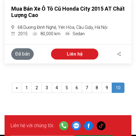
Mua Bán Xe Ô Tô Cũ Honda City 2015 AT Chất
Lượng Cao
68 Dương Đình Nghệ, Yên Hòa, Cầu Giấy, Hà Nội
2015
80,000 km
Sedan
Đã bán
Liên hệ
«
1
2
3
4
5
6
7
8
9
10
Liên hệ với chúng tôi: