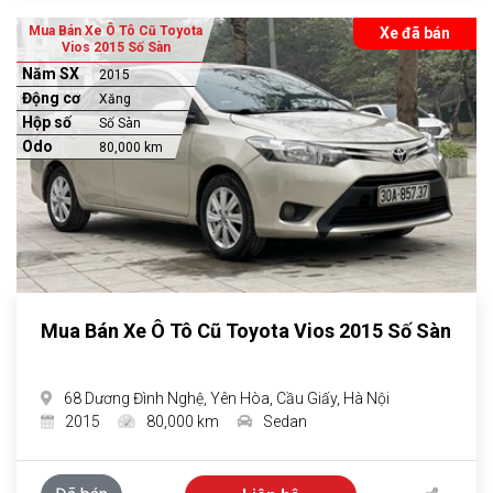
Mua Bán Xe Ô Tô Cũ Toyota
Xe đã bán
Vios 2015 Số Sàn
Năm SX
2015
Động cơ
Xăng
Hộp số
Số Sàn
Odo
80,000 km
Mua Bán Xe Ô Tô Cũ Toyota Vios 2015 Số Sàn
68 Dương Đình Nghệ, Yên Hòa, Cầu Giấy, Hà Nội
2015
80,000 km
Sedan