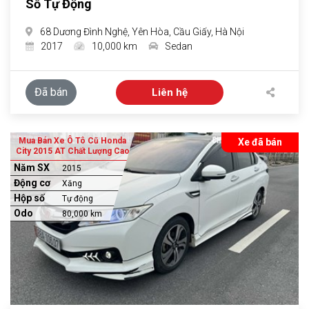
Số Tự Động
68 Dương Đình Nghệ, Yên Hòa, Cầu Giấy, Hà Nội
2017
10,000 km
Sedan
Đã bán
Liên hệ
Mua Bán Xe Ô Tô Cũ Honda
Xe đã bán
City 2015 AT Chất Lượng Cao
Năm SX
2015
Động cơ
Xăng
Hộp số
Tự động
Odo
80,000 km