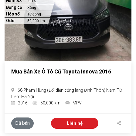
Năm SX
2016
Động cơ
Xăng
Hộp số
Tự động
Odo
50,000 km
Mua Bán Xe Ô Tô Cũ Toyota Innova 2016
68 Phạm Hùng (Đối diện cổng làng Đình Thôn) Nam Từ
Liêm Hà Nội
2016
50,000 km
MPV
Đã bán
Liên hệ