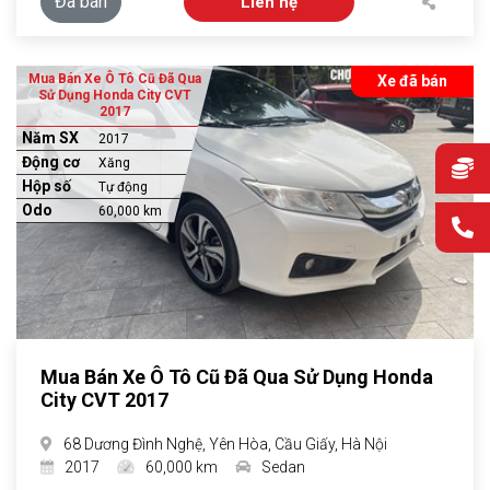
Đã bán
Liên hệ
Mua Bán Xe Ô Tô Cũ Đã Qua
Xe đã bán
Sử Dụng Honda City CVT
2017
Năm SX
2017
Động cơ
Xăng
Hộp số
Tự động
Odo
60,000 km
Mua Bán Xe Ô Tô Cũ Đã Qua Sử Dụng Honda
City CVT 2017
68 Dương Đình Nghệ, Yên Hòa, Cầu Giấy, Hà Nội
2017
60,000 km
Sedan