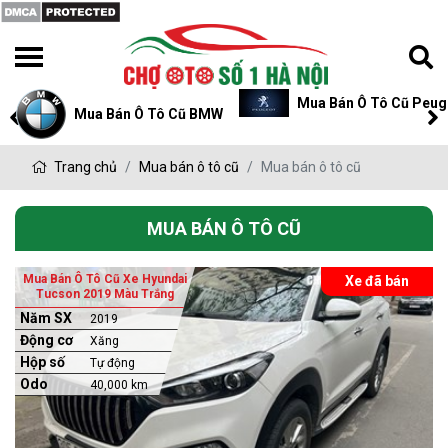
Mua Bán Ô Tô Cũ Peugeot
ua Bán Ô Tô Cũ BMW
Trang chủ
Mua bán ô tô cũ
Mua bán ô tô cũ
MUA BÁN Ô TÔ CŨ
Mua Bán Ô Tô Cũ Xe Hyundai
Xe đã bán
Tucson 2019 Màu Trắng
Năm SX
2019
Động cơ
Xăng
Hộp số
Tự động
Odo
40,000 km