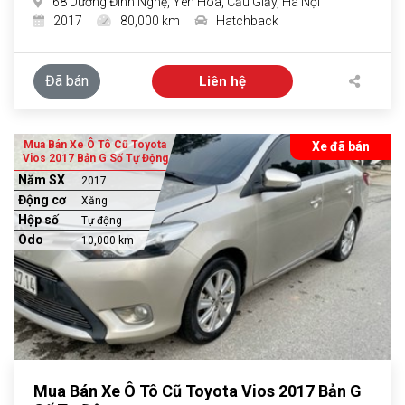
68 Dương Đình Nghệ, Yên Hòa, Cầu Giấy, Hà Nội
2017
80,000 km
Hatchback
Đã bán
Liên hệ
Mua Bán Xe Ô Tô Cũ Toyota
Xe đã bán
Vios 2017 Bản G Số Tự Động
Năm SX
2017
Động cơ
Xăng
Hộp số
Tự động
Odo
10,000 km
Mua Bán Xe Ô Tô Cũ Toyota Vios 2017 Bản G