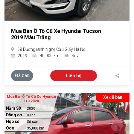
Mua Bán Ô Tô Cũ Xe Hyundai Tucson
2019 Màu Trắng
68 Dương Đình Nghệ Cầu Giấy Hà Nội
2019
40,000 km
Suv
Đã bán
Liên hệ
Mua Bán Ô Tô Cũ Xe Hyundai
Xe đã bán
I10 2020
Năm SX
2020
Động cơ
Xăng
Hộp số
Số sàn
Odo
35,000 km