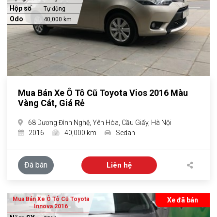
Hộp số
Tự động
Odo
40,000 km
Mua Bán Xe Ô Tô Cũ Toyota Vios 2016 Màu
Vàng Cát, Giá Rẻ
68 Dương Đình Nghệ, Yên Hòa, Cầu Giấy, Hà Nội
2016
40,000 km
Sedan
Đã bán
Liên hệ
Mua Bán Xe Ô Tô Cũ Toyota
Xe đã bán
Innova 2016