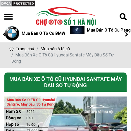
Mua Bán Ô Tô Cũ Peug
Mua Bán Ô Tô Cũ BMW
Trang chủ
Mua bán ô tô cũ
Mua Bán Xe Ô Tô Cũ Hyundai Santafe Máy Dầu Số Tự
Động
MUA BÁN XE Ô TÔ CŨ HYUNDAI SANTAFE MÁY
DẦU SỐ TỰ ĐỘNG
Mua Bán Xe Ô Tô Cũ Hyundai
Santafe, Máy Dầu, Số Tự Động
Năm SX
2022
Động cơ
Dầu
Hộp số
Tự động
Odo