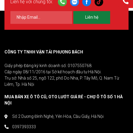
Liên hệ với chúng tôi:
Liên hệ
CÔNG TY TNHH VẬN TẢI PHƯƠNG BÁCH
Giấy phép Đăng ký kinh doanh số: 0107550768.
Cấp ngày 08/11/2016 tại Sở kế hoạch đầu tư Hà Nội.
Trụ sở: Nhà số 25, ngõ 122, phố Do Nha, P. Tây Mỗ, Q. Nam Từ
Liêm, Tp. Hà Nội
MUA BÁN XE Ô TÔ CŨ, OTO LƯỚT GIÁ RẺ - CHỢ Ô TÔ SỐ 1 HÀ
NỘI
Số 2 Dương Đình Nghệ, Yên Hòa, Cầu Giấy, Hà Nội
0397393333