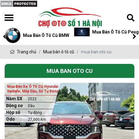
Mua Bán Ô Tô Cũ Peug
Mua Bán Ô Tô Cũ BMW
Trang chủ
Mua bán ô tô cũ
mua ban oto cu
MUA BAN OTO CU
Mua Bán Xe Ô Tô Cũ Hyundai
Santafe, Máy Dầu, Số Tự Động
Năm SX
2022
Động cơ
Dầu
Hộp số
Tự động
Odo
27,000 km