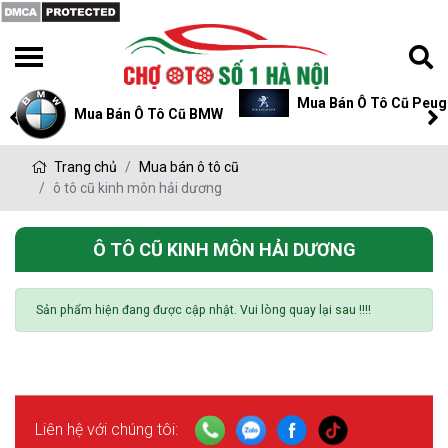
Mua Bán Ô Tô Cũ Peug
Mua Bán Ô Tô Cũ BMW
Trang chủ
Mua bán ô tô cũ
ô tô cũ kinh môn hải dương
Ô TÔ CŨ KINH MÔN HẢI DƯƠNG
Sản phẩm hiện đang được cập nhật. Vui lòng quay lại sau !!!!
Liên hệ với chúng tôi: