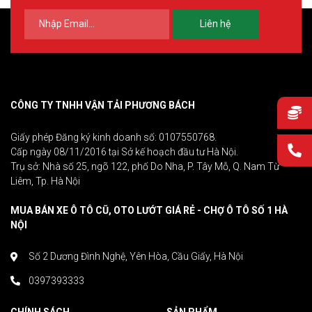
Liên hệ
CÔNG TY TNHH VẬN TẢI PHƯƠNG BÁCH
Giấy phép Đăng ký kinh doanh số: 0107550768.
Cấp ngày 08/11/2016 tại Sở kế hoạch đầu tư Hà Nội.
Trụ sở: Nhà số 25, ngõ 122, phố Do Nha, P. Tây Mỗ, Q. Nam Từ
Liêm, Tp. Hà Nội
MUA BÁN XE Ô TÔ CŨ, OTO LƯỚT GIÁ RẺ - CHỢ Ô TÔ SỐ 1 HÀ
NỘI
Số 2 Dương Đình Nghệ, Yên Hòa, Cầu Giấy, Hà Nội
0397393333