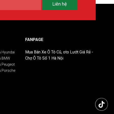
Liên hệ
FANPAGE
Mua Bán Xe Ô Tô Cũ, oto Lướt Giá Rẻ -
ũ Hyundai
Chợ Ô Tô Số 1 Hà Nội
Cũ BMW
ũ Peugeot
ũ Porsche