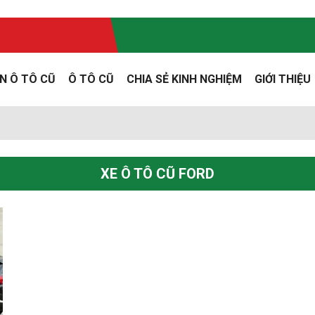
N Ô TÔ CŨ
Ô TÔ CŨ
CHIA SẺ KINH NGHIỆM
GIỚI THIỆU
XE Ô TÔ CŨ FORD