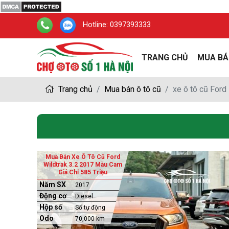
Hotline:
0397393333
TRANG CHỦ
MUA BÁ
Trang chủ
Mua bán ô tô cũ
xe ô tô cũ Ford
Mua Bán Xe Ô Tô Cũ Ford
Wildtrak 3.2 2017 Màu Cam
Giá Chỉ 585 Triệu
Năm SX
2017
Động cơ
Diesel
Hộp số
Số tự động
Odo
70,000 km