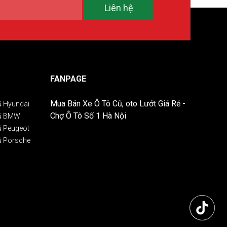
Liên hệ
FANPAGE
Mua Bán Xe Ô Tô Cũ, oto Lướt Giá Rẻ -
ũ Hyundai
Chợ Ô Tô Số 1 Hà Nội
Cũ BMW
ũ Peugeot
ũ Porsche