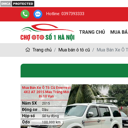
Hotline:
0397393333
TRANG CHỦ
MUA BÁ
Trang chủ
Mua bán ô tô cũ
Mua Bán Xe Ô T
Mua Bán Xe Ô Tô Cũ Everrest
4X2 AT 2015 Màu Trắng Mới
Đi 10 Vạn
Năm SX
2015
Động cơ
Dầu
Hộp số
Số tự động
Odo
100,000 km