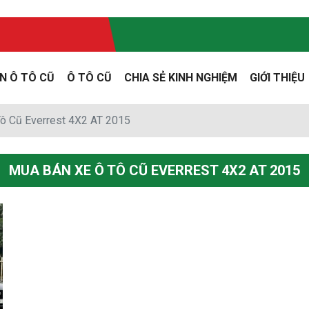
N Ô TÔ CŨ
Ô TÔ CŨ
CHIA SẺ KINH NGHIỆM
GIỚI THIỆU
ô Cũ Everrest 4X2 AT 2015
MUA BÁN XE Ô TÔ CŨ EVERREST 4X2 AT 2015