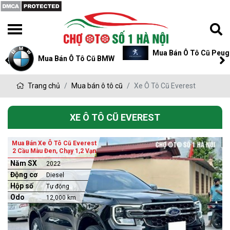
Mua Bán Ô Tô Cũ Peug
Mua Bán Ô Tô Cũ BMW
Trang chủ
Mua bán ô tô cũ
Xe Ô Tô Cũ Everest
XE Ô TÔ CŨ EVEREST
Mua Bán Xe Ô Tô Cũ Everest
2 Cầu Màu Đen, Chạy 1,2 Vạn
Năm SX
2022
Động cơ
Diesel
Hộp số
Tự động
Odo
12,000 km