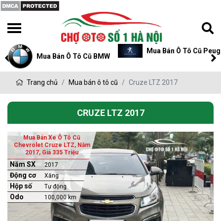
Mua Bán Ô Tô Cũ Peug
Mua Bán Ô Tô Cũ BMW
Trang chủ
Mua bán ô tô cũ
Cruze LTZ 2017
CRUZE LTZ 2017
Mua Bán Xe Ô Tô Cũ
Chevrolet Cruze LTZ, Năm
2017, Giá 335 Triệu
Năm SX
2017
Động cơ
Xăng
Hộp số
Tự động
Odo
100,000 km