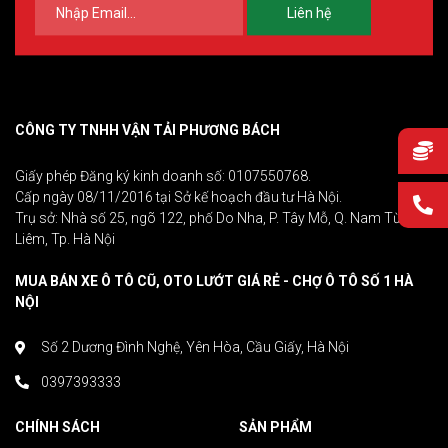
Liên hệ
CÔNG TY TNHH VẬN TẢI PHƯƠNG BÁCH
Giấy phép Đăng ký kinh doanh số: 0107550768.
Cấp ngày 08/11/2016 tại Sở kế hoạch đầu tư Hà Nội.
Trụ sở: Nhà số 25, ngõ 122, phố Do Nha, P. Tây Mỗ, Q. Nam Từ
Liêm, Tp. Hà Nội
MUA BÁN XE Ô TÔ CŨ, OTO LƯỚT GIÁ RẺ - CHỢ Ô TÔ SỐ 1 HÀ
NỘI
Số 2 Dương Đình Nghệ, Yên Hòa, Cầu Giấy, Hà Nội
0397393333
CHÍNH SÁCH
SẢN PHẨM