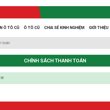
N Ô TÔ CŨ
Ô TÔ CŨ
CHIA SẺ KINH NGHIỆM
GIỚI THIỆU
h toán
CHÍNH SÁCH THANH TOÁN
!!!